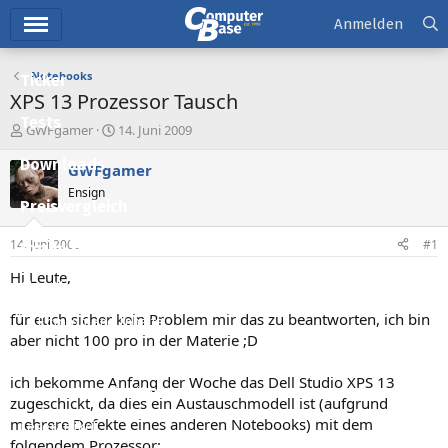
Hauptmenü
Anmelden
Notebooks
Ticker
XPS 13 Prozessor Tausch
Tests
E
E
GWFgamer
14. Juni 2009
r
r
Downloads
s
s
GWFgamer
t
t
Ensign
e
e
Preisvergleich
l
l
l
l
14. Juni 2009
#1
Forum
e
t
r
a
Hi Leute,
Aktuelles
m
für euch sicher kein Problem mir das zu beantworten, ich bin
Empfohlene Inhalte
aber nicht 100 pro in der Materie ;D
Neue Beiträge
ich bekomme Anfang der Woche das Dell Studio XPS 13
Neueste Aktivitäten
zugeschickt, da dies ein Austauschmodell ist (aufgrund
mehrere Defekte eines anderen Notebooks) mit dem
Leserartikel
folgendem Prozessor: