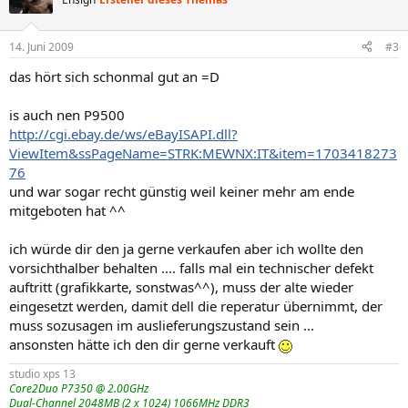
14. Juni 2009
#3
das hört sich schonmal gut an =D
is auch nen P9500
http://cgi.ebay.de/ws/eBayISAPI.dll?
ViewItem&ssPageName=STRK:MEWNX:IT&item=1703418273
76
und war sogar recht günstig weil keiner mehr am ende
mitgeboten hat ^^
ich würde dir den ja gerne verkaufen aber ich wollte den
vorsichthalber behalten .... falls mal ein technischer defekt
auftritt (grafikkarte, sonstwas^^), muss der alte wieder
eingesetzt werden, damit dell die reperatur übernimmt, der
muss sozusagen im auslieferungszustand sein ...
ansonsten hätte ich den dir gerne verkauft
studio xps 13
Core2Duo P7350 @ 2.00GHz
Dual-Channel 2048MB (2 x 1024) 1066MHz DDR3