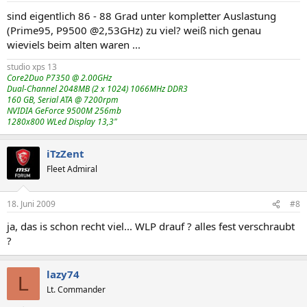
sind eigentlich 86 - 88 Grad unter kompletter Auslastung
(Prime95, P9500 @2,53GHz) zu viel? weiß nich genau
wieviels beim alten waren ...
studio xps 13
Core2Duo P7350 @ 2.00GHz
Dual-Channel 2048MB (2 x 1024) 1066MHz DDR3
160 GB, Serial ATA @ 7200rpm
NVIDIA GeForce 9500M 256mb
1280x800 WLed Display 13,3"
iTzZent
Fleet Admiral
18. Juni 2009
#8
ja, das is schon recht viel... WLP drauf ? alles fest verschraubt
?
lazy74
L
Lt. Commander