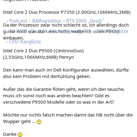
Regeln
Intel Core 2 Duo Processor P7350 (2.00GHz,1066MHz,3MB)
Podcast
RAMageddon
RTX 5000 „Deals“
Da der Prozessor zwar nicht schlecht ist, ich allerdings doch
gerne noch was stärkeres hätte, wollte ich einen P9500
RX 9000 „Deals“
Ideale Gaming-PCs
GPU-Rangliste
einbauen.
CPU-Rangliste
Intel Core 2 Duo P9500 (CentrinoDuo)
(2,53GHz,1066MHz,6MB) Penryn
Den kann man auch im Dell Konfigurator auswählen, dürfte
also kein Problem mit derKühlung geben.
Außer das die Garantie flöten geht, wenn ich den tausche,
muss ich sonst noch was andres beachten? Gibt es
verschiedene P9500 Modelle oder so was in der Art?
Möchte nur nichts falsch machen damit das NB nicht über die
Wupper geht ...
Danke