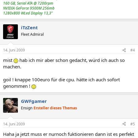
160 GB, Serial ATA @ 7200rpm
NVIDIA GeForce 9500M 256mb
1280x800 WLed Display 13,3"
iTzZent
Fleet Admiral
14. Juni 2009
#4
mist
hab ich mir aber schon gedacht, würd ich auch so
machen.
goil ! knappe 100euro für die cpu. hätte ich auch sofort
genommen !
GWFgamer
Ensign
Ersteller dieses Themas
14. Juni 2009
#5
Haha ja jetzt muss er nurnoch fuktionieren dann ist es perfekt