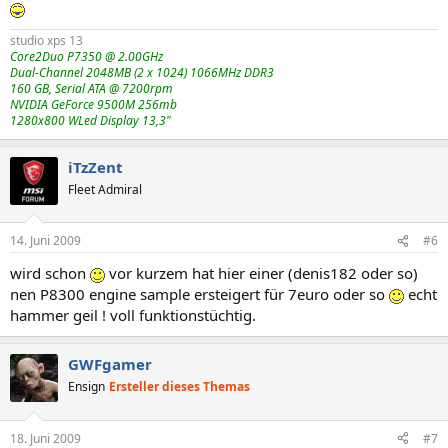
studio xps 13
Core2Duo P7350 @ 2.00GHz
Dual-Channel 2048MB (2 x 1024) 1066MHz DDR3
160 GB, Serial ATA @ 7200rpm
NVIDIA GeForce 9500M 256mb
1280x800 WLed Display 13,3"
iTzZent
Fleet Admiral
14. Juni 2009
#6
wird schon
vor kurzem hat hier einer (denis182 oder so)
nen P8300 engine sample ersteigert für 7euro oder so
echt
hammer geil ! voll funktionstüchtig.
GWFgamer
Ensign
Ersteller dieses Themas
18. Juni 2009
#7