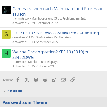
Games crashen nach Mainboard und Prozessor
Tausch
the_matrixxx
Mainboards und CPUs: Probleme mit Intel
Antworten
7
29. Dezember 2022
Dell XPS 13 9310 evo - Grafikkarte - Auflösung
G
greekfreak1990
Grafikkarten: Kaufberatung
Antworten
5
13. September 2022
Welche Dockingstation? XPS 13 (9310) zu
H
S3422DWG
Hammock
Monitore und Displays
Antworten
6
25. Oktober 2021
Facebook
X (Twitter)
Bluesky
Reddit
WhatsApp
E-Mail
Link
Teilen:
Notebooks
Passend zum Thema