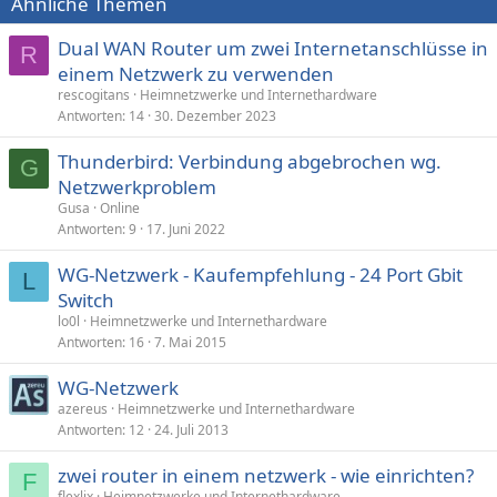
Ähnliche Themen
Dual WAN Router um zwei Internetanschlüsse in
R
einem Netzwerk zu verwenden
rescogitans
Heimnetzwerke und Internethardware
Antworten
14
30. Dezember 2023
Thunderbird: Verbindung abgebrochen wg.
G
Netzwerkproblem
Gusa
Online
Antworten
9
17. Juni 2022
WG-Netzwerk - Kaufempfehlung - 24 Port Gbit
L
Switch
lo0l
Heimnetzwerke und Internethardware
Antworten
16
7. Mai 2015
WG-Netzwerk
azereus
Heimnetzwerke und Internethardware
Antworten
12
24. Juli 2013
zwei router in einem netzwerk - wie einrichten?
F
flexlix
Heimnetzwerke und Internethardware