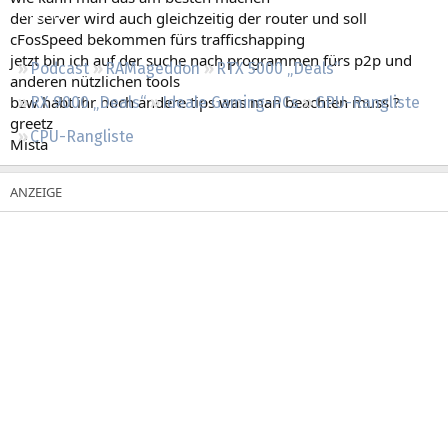
Regeln
der server wird auch gleichzeitig der router und soll
cFosSpeed bekommen fürs trafficshapping
jetzt bin ich auf der suche nach programmen fürs p2p und
Podcast
RAMageddon
RTX 5000 „Deals“
anderen nützlichen tools
bzw habt ihr noch andere tips was man beachten muss ?
RX 9000 „Deals“
Ideale Gaming-PCs
GPU-Rangliste
greetz
CPU-Rangliste
Mista