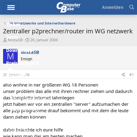
Hauptmenü
Anmelden
Heimnetzwerke und Internethardware
Ticker
Zentraller p2prechner/router im WG netzwerk
Tests
E
E
MistaSB
26. Januar 2006
r
r
Downloads
s
s
MistaSB
M
t
t
Ensign
e
e
Preisvergleich
l
l
l
l
26. Januar 2006
#1
Forum
e
t
r
a
also wohne in ner größeren WG 18 Personen
Aktuelles
m
unser problem das alle mit ihren rechner ziehen und dadurch
das komplette internet lahmlegen
Empfohlene Inhalte
jetzt haben wir vor ein zentrallen "server" aufzumachen der
Neue Beiträge
alle p2p programme drauf bekommt und mit dem die leute
dann ziehen können
Neueste Aktivitäten
dabei bräuchte ich eure hilfe
Leserartikel
wie kann man das am besten machen