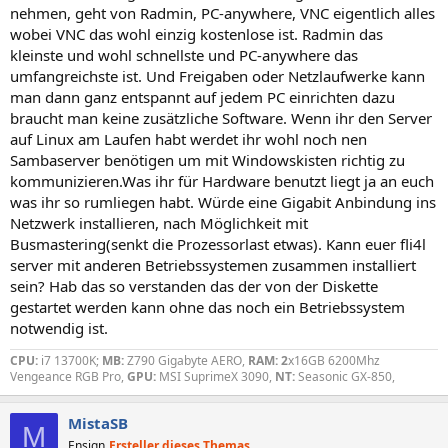
nehmen, geht von Radmin, PC-anywhere, VNC eigentlich alles
wobei VNC das wohl einzig kostenlose ist. Radmin das
kleinste und wohl schnellste und PC-anywhere das
umfangreichste ist. Und Freigaben oder Netzlaufwerke kann
man dann ganz entspannt auf jedem PC einrichten dazu
braucht man keine zusätzliche Software. Wenn ihr den Server
auf Linux am Laufen habt werdet ihr wohl noch nen
Sambaserver benötigen um mit Windowskisten richtig zu
kommunizieren.Was ihr für Hardware benutzt liegt ja an euch
was ihr so rumliegen habt. Würde eine Gigabit Anbindung ins
Netzwerk installieren, nach Möglichkeit mit
Busmastering(senkt die Prozessorlast etwas). Kann euer fli4l
server mit anderen Betriebssystemen zusammen installiert
sein? Hab das so verstanden das der von der Diskette
gestartet werden kann ohne das noch ein Betriebssystem
notwendig ist.
CPU:
i7 13700K;
MB:
Z790 Gigabyte AERO,
RAM: 2
x16GB 6200Mhz
Vengeance RGB Pro,
GPU:
MSI SuprimeX 3090,
NT:
Seasonic GX-850,
MistaSB
M
Ensign
Ersteller dieses Themas