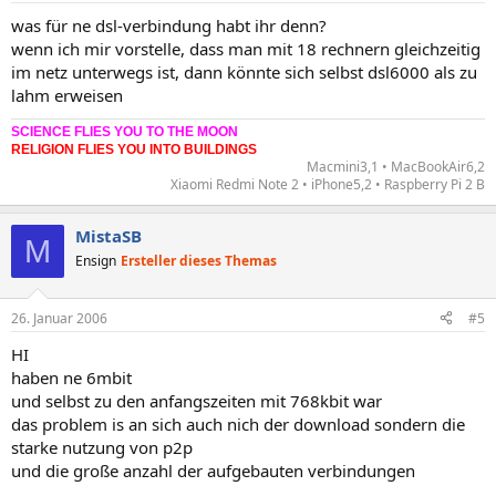
was für ne dsl-verbindung habt ihr denn?
wenn ich mir vorstelle, dass man mit 18 rechnern gleichzeitig
im netz unterwegs ist, dann könnte sich selbst dsl6000 als zu
lahm erweisen
SCIENCE FLIES YOU TO THE MOON
RELIGION FLIES YOU INTO BUILDINGS
Macmini3,1 • MacBookAir6,2
Xiaomi Redmi Note 2 • iPhone5,2 • Raspberry Pi 2 B​
MistaSB
M
Ensign
Ersteller dieses Themas
26. Januar 2006
#5
HI
haben ne 6mbit
und selbst zu den anfangszeiten mit 768kbit war
das problem is an sich auch nich der download sondern die
starke nutzung von p2p
und die große anzahl der aufgebauten verbindungen