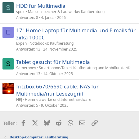
HDD für Multimedia
S
spoic
Massenspeicher & Laufwerke: Kaufberatung
Antworten
8
4. Januar 2026
17" Home Laptop für Multimedia und E-mails für
E
zirka 1000€
Expen
Notebooks: Kaufberatung
Antworten
13
24. November 2025
Tablet gesucht für Multimedia
S
Sameroney
Smartphone/Tablet-Kaufberatung und Mobilfunktarife
Antworten
13
14. Oktober 2025
fritzbox 6670/6690 cable: NAS für
Multimedia/nur Lesezugriff
NRJ
Heimnetzwerke und Internethardware
Antworten
5
9. Oktober 2025
Facebook
X (Twitter)
Bluesky
Reddit
WhatsApp
E-Mail
Link
Teilen:
Desktop-Computer: Kaufberatung