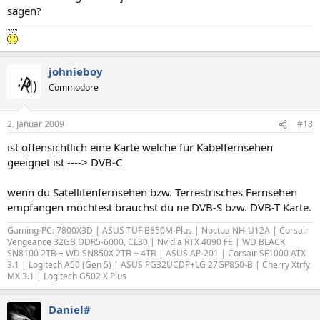
sagen?
johnieboy
Commodore
2. Januar 2009
#18
ist offensichtlich eine Karte welche für Kabelfernsehen
geeignet ist ----> DVB-C
wenn du Satellitenfernsehen bzw. Terrestrisches Fernsehen
empfangen möchtest brauchst du ne DVB-S bzw. DVB-T Karte.
Gaming-PC: 7800X3D | ASUS TUF B850M-Plus | Noctua NH-U12A | Corsair
Vengeance 32GB DDR5-6000, CL30 | Nvidia RTX 4090 FE | WD BLACK
SN8100 2TB + WD SN850X 2TB + 4TB | ASUS AP-201 | Corsair SF1000 ATX
3.1 | Logitech A50 (Gen 5)
| ASUS PG32UCDP+LG 27GP850-B |
Cherry Xtrfy
MX 3.1
|
Logitech G502 X Plus
Daniel#