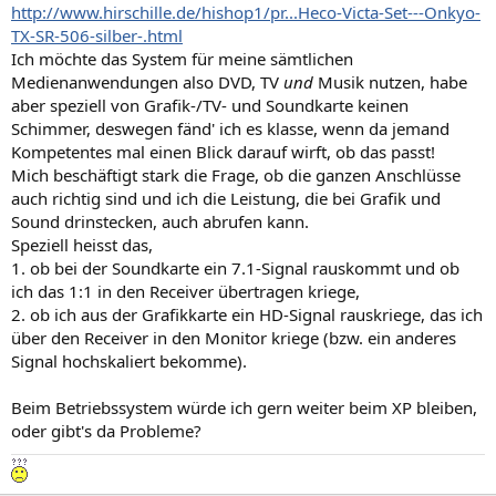
http://www.hirschille.de/hishop1/pr...Heco-Victa-Set---Onkyo-
TX-SR-506-silber-.html
Ich möchte das System für meine sämtlichen
Medienanwendungen also DVD, TV
und
Musik nutzen, habe
aber speziell von Grafik-/TV- und Soundkarte keinen
Schimmer, deswegen fänd' ich es klasse, wenn da jemand
Kompetentes mal einen Blick darauf wirft, ob das passt!
Mich beschäftigt stark die Frage, ob die ganzen Anschlüsse
auch richtig sind und ich die Leistung, die bei Grafik und
Sound drinstecken, auch abrufen kann.
Speziell heisst das,
1. ob bei der Soundkarte ein 7.1-Signal rauskommt und ob
ich das 1:1 in den Receiver übertragen kriege,
2. ob ich aus der Grafikkarte ein HD-Signal rauskriege, das ich
über den Receiver in den Monitor kriege (bzw. ein anderes
Signal hochskaliert bekomme).
Beim Betriebssystem würde ich gern weiter beim XP bleiben,
oder gibt's da Probleme?