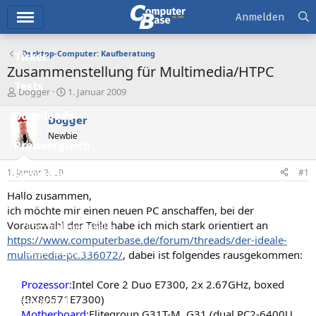
Hauptmenü
Anmelden
Desktop-Computer: Kaufberatung
Ticker
Zusammenstellung für Multimedia/HTPC
Tests
E
E
Dogger
1. Januar 2009
r
r
Downloads
s
s
Dogger
t
t
Newbie
e
e
Preisvergleich
l
l
l
l
1. Januar 2009
#1
Forum
e
t
r
a
Hallo zusammen,
Aktuelles
m
ich möchte mir einen neuen PC anschaffen, bei der
Vorauswahl der Teile habe ich mich stark orientiert an
Empfohlene Inhalte
https://www.computerbase.de/forum/threads/der-ideale-
Neue Beiträge
multimedia-pc.336072/
, dabei ist folgendes rausgekommen:
Neueste Aktivitäten
Prozessor:
Intel Core 2 Duo E7300, 2x 2.67GHz, boxed
(BX80571E7300)
Leserartikel
Motherboard:
Elitegroup G31T-M, G31 (dual PC2-6400U