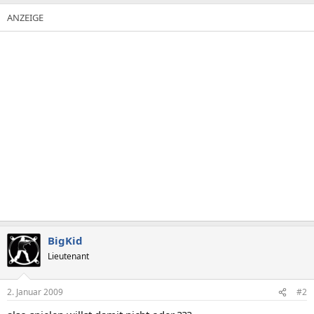
BigKid
Lieutenant
2. Januar 2009
#2