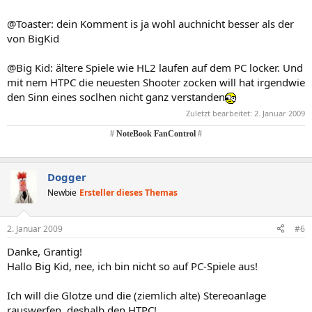
@Toaster: dein Komment is ja wohl auchnicht besser als der
von BigKid
@Big Kid: ältere Spiele wie HL2 laufen auf dem PC locker. Und
mit nem HTPC die neuesten Shooter zocken will hat irgendwie
den Sinn eines soclhen nicht ganz verstanden
Zuletzt bearbeitet:
2. Januar 2009
#
NoteBook FanControl
#
Dogger
Newbie
Ersteller dieses Themas
2. Januar 2009
#6
Danke, Grantig!
Hallo Big Kid, nee, ich bin nicht so auf PC-Spiele aus!
Ich will die Glotze und die (ziemlich alte) Stereoanlage
rauswerfen, deshalb den HTPC!