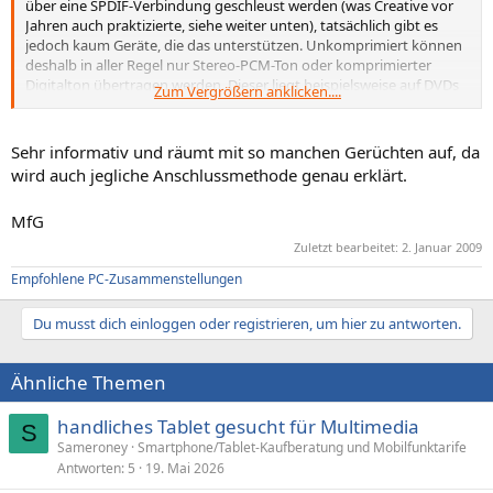
über eine SPDIF-Verbindung geschleust werden (was Creative vor
Jahren auch praktizierte, siehe weiter unten), tatsächlich gibt es
jedoch kaum Geräte, die das unterstützen. Unkomprimiert können
deshalb in aller Regel nur Stereo-PCM-Ton oder komprimierter
Digitalton übertragen werden. Dieser liegt beispielsweise auf DVDs
Zum Vergrößern anklicken....
in Form von AC-3 (Dolby Digital) oder DTS vor. Damit er
unbearbeitet weitergeleitet werden kann, muss er im Zielgerät
dekodiert werden. Dieses einfache Durchschleifen des
Sehr informativ und räumt mit so manchen Gerüchten auf, da
Mehrkanaltons wird als SPDIF-Passtrough bezeichnet.
wird auch jegliche Anschlussmethode genau erklärt.
MfG
Zuletzt bearbeitet:
2. Januar 2009
Empfohlene PC-Zusammenstellungen
Du musst dich einloggen oder registrieren, um hier zu antworten.
Ähnliche Themen
handliches Tablet gesucht für Multimedia
S
Sameroney
Smartphone/Tablet-Kaufberatung und Mobilfunktarife
Antworten
5
19. Mai 2026