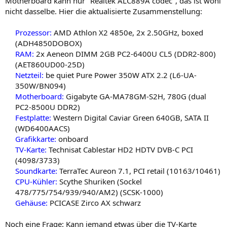
Motherboard kann nur "Realtek ALC889A codec", das ist wohl
nicht dasselbe. Hier die aktualisierte Zusammenstellung:
Prozessor:
AMD Athlon X2 4850e, 2x 2.50GHz, boxed
(ADH4850DOBOX)
RAM:
2x Aeneon DIMM 2GB PC2-6400U CL5 (DDR2-800)
(AET860UD00-25D)
Netzteil:
be quiet Pure Power 350W ATX 2.2 (L6-UA-
350W/BN094)
Motherboard:
Gigabyte GA-MA78GM-S2H, 780G (dual
PC2-8500U DDR2)
Festplatte:
Western Digital Caviar Green 640GB, SATA II
(WD6400AACS)
Grafikkarte:
onboard
TV-Karte:
Technisat Cablestar HD2 HDTV DVB-C PCI
(4098/3733)
Soundkarte:
TerraTec Aureon 7.1, PCI retail (10163/10461)
CPU-Kühler:
Scythe Shuriken (Sockel
478/775/754/939/940/AM2) (SCSK-1000)
Gehäuse:
PCICASE Zirco AX schwarz​
Noch eine Frage: Kann jemand etwas über die TV-Karte