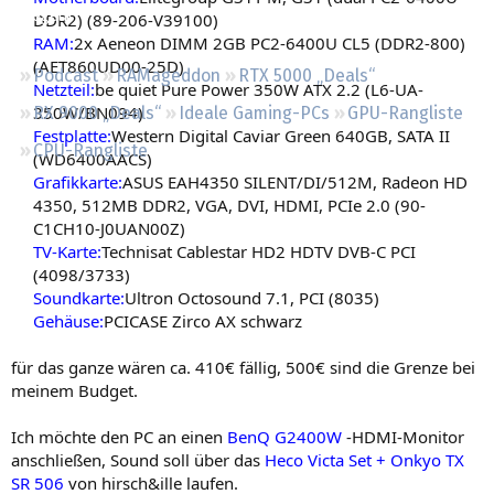
Regeln
DDR2) (89-206-V39100)
RAM:
2x Aeneon DIMM 2GB PC2-6400U CL5 (DDR2-800)
(AET860UD00-25D)
Podcast
RAMageddon
RTX 5000 „Deals“
Netzteil:
be quiet Pure Power 350W ATX 2.2 (L6-UA-
350W/BN094)
RX 9000 „Deals“
Ideale Gaming-PCs
GPU-Rangliste
Festplatte:
Western Digital Caviar Green 640GB, SATA II
CPU-Rangliste
(WD6400AACS)
Grafikkarte:
ASUS EAH4350 SILENT/DI/512M, Radeon HD
4350, 512MB DDR2, VGA, DVI, HDMI, PCIe 2.0 (90-
C1CH10-J0UAN00Z)
TV-Karte:
Technisat Cablestar HD2 HDTV DVB-C PCI
(4098/3733)
Soundkarte:
Ultron Octosound 7.1, PCI (8035)
Gehäuse:
PCICASE Zirco AX schwarz​
für das ganze wären ca. 410€ fällig, 500€ sind die Grenze bei
meinem Budget.
Ich möchte den PC an einen
BenQ G2400W
-HDMI-Monitor
anschließen, Sound soll über das
Heco Victa Set + Onkyo TX
SR 506
von hirsch&ille laufen.