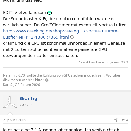
EDIT: Viel zu langsam
Die Soundblaster X-Fi, die dir oben empfohlen wurde ist
wirklich super! Ein Groß'Clockner mit eventuell Noctua Lüfter
http://www.caseking.de/shop/catalog...:/Noctua-120mm-
Luefter-NF-P12-1300::7369.html
drauf und die CPU ist schonmal unhörbar. In einem Gehäuse
mit 2 Lüftern sollte nicht einmal eine passende GPU
gezwungen den Lüfter einzuschalten.
Zuletzt bearbeitet:
2. Januar 2009
Naja mit -270° sollte die Kühlung von GPUs schon möglich sein. Worüber
diskutieren wir hier bitte? 😂
Karl S., CB Forum 2026
Grantig
Captain
2. Januar 2009
#14
Jo es hat eine 7.1 Ausgang, aber analog. Ich weiß nicht ob