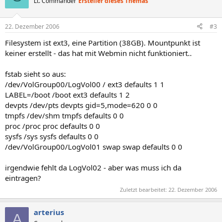
Lt. Commander
Ersteller dieses Themas
22. Dezember 2006
#3
Filesystem ist ext3, eine Partition (38GB). Mountpunkt ist
keiner erstellt - das hat mit Webmin nicht funktioniert..
fstab sieht so aus:
/dev/VolGroup00/LogVol00 / ext3 defaults 1 1
LABEL=/boot /boot ext3 defaults 1 2
devpts /dev/pts devpts gid=5,mode=620 0 0
tmpfs /dev/shm tmpfs defaults 0 0
proc /proc proc defaults 0 0
sysfs /sys sysfs defaults 0 0
/dev/VolGroup00/LogVol01 swap swap defaults 0 0
irgendwie fehlt da LogVol02 - aber was muss ich da
eintragen?
Zuletzt bearbeitet:
22. Dezember 2006
arterius
A