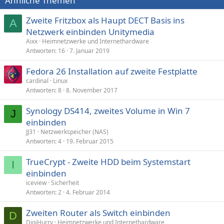
Ähnliche Themen
Zweite Fritzbox als Haupt DECT Basis ins
A
Netzwerk einbinden Unitymedia
Aixx
Heimnetzwerke und Internethardware
Antworten
16
7. Januar 2019
Fedora 26 Installation auf zweite Festplatte
cardinal
Linux
Antworten
8
8. November 2017
Synology DS414, zweites Volume in Win 7
J
einbinden
JJ31
Netzwerkspeicher (NAS)
Antworten
4
19. Februar 2015
TrueCrypt - Zweite HDD beim Systemstart
I
einbinden
iceview
Sicherheit
Antworten
2
4. Februar 2014
Zweiten Router als Switch einbinden
D
DigiHurry
Heimnetzwerke und Internethardware