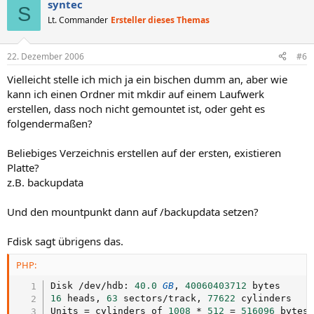
syntec
S
Lt. Commander
Ersteller dieses Themas
22. Dezember 2006
#6
Vielleicht stelle ich mich ja ein bischen dumm an, aber wie
kann ich einen Ordner mit mkdir auf einem Laufwerk
erstellen, dass noch nicht gemountet ist, oder geht es
folgendermaßen?
Beliebiges Verzeichnis erstellen auf der ersten, existieren
Platte?
z.B. backupdata
Und den mountpunkt dann auf /backupdata setzen?
Fdisk sagt übrigens das.
PHP:
Disk 
/
dev
/
hdb
:
40.0
GB
,
40060403712
16
 heads
,
63
 sectors
/
track
,
77622
 cylinders

Units 
=
 cylinders of 
1008
*
512
=
516096
 bytes
