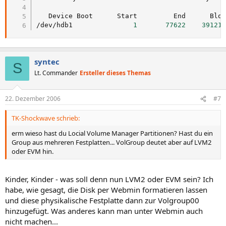
/
dev
/
hdb1               
1
77622
39121
syntec
S
Lt. Commander
Ersteller dieses Themas
22. Dezember 2006
#7
TK-Shockwave schrieb:
erm wieso hast du Locial Volume Manager Partitionen? Hast du ein
Group aus mehreren Festplatten... VolGroup deutet aber auf LVM2
oder EVM hin.
Kinder, Kinder - was soll denn nun LVM2 oder EVM sein? Ich
habe, wie gesagt, die Disk per Webmin formatieren lassen
und diese physikalische Festplatte dann zur Volgroup00
hinzugefügt. Was anderes kann man unter Webmin auch
nicht machen...