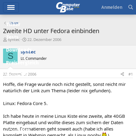
Hauptmenü
Anmelden
Linux
Ticker
Zweite HD unter Fedora einbinden
Tests
E
E
syntec
22. Dezember 2006
r
r
Downloads
s
s
syntec
S
t
t
Lt. Commander
e
e
Preisvergleich
l
l
l
l
22. Dezember 2006
#1
Forum
e
t
r
a
Hoffe, die Frage wurde noch nicht gestellt, sonst reicht mir
Aktuelles
m
natürlich der Link zum Thema (leider nix gefunden).
Empfohlene Inhalte
Linux: Fedora Core 5.
Neue Beiträge
Ich habe heute in meine Linux Kiste eine zweite, alte 40GB
Neueste Aktivitäten
Platte eingebaut und wollte dieses zum sichern der Daten
nutzen. Formatieren geht soweit auch (habe ich alles
Leserartikel
komplett in Webmin gemacht, als Linux nooby
).