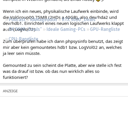
Regeln
Wenn ich ein neues, physikalische Laufwerk einbinde, wird
die VolGroup00 75MB (2HDs a 40GB), also dev/hda2 und
Podcast
RAMageddon
RTX 5000 „Deals“
dev/hdb1. Einrichten eines neuen logischen Laufwerks klappt
auch (LogVol02).
RX 9000 „Deals“
Ideale Gaming-PCs
GPU-Rangliste
CPU-Rangliste
Zum überprufen habe ich dann phpsysinfo benutzt, das zeigt
mir aber kein gemountetes hdb1 bzw. LogVol02 an, welches
ja leer sein müsste.
Gemounted zu sein scheint die Platte, aber wie stelle ich fest
was da drauf ist bzw. ob das nun wirklich alles so
funktioniert?