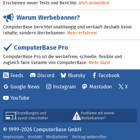
Erscheinen neuer Tests und Berichte:
Jetzt anmelden!
Warum Werbebanner?
ComputerBase berichtet unabhängig und verkauft deshalb keine
Inhalte, sondern Werbebanner.
Mehr erfahren!
ComputerBase Pro
ComputerBase Pro ist die werbefreie, schnelle, flexible und
zugleich faire Variante von ComputerBase.
Mehr dazu!
Feeds
Discord
Bluesky
Facebook
Google News
Instagram
Mastodon
X
YouTube
Einstellungen und
Probleme mit einem
Layout-Umschalter
Werbebanner?
© 1999–2026 ComputerBase GmbH
Impressum
Kontakt
Mediadaten
Vertrag widerrufen