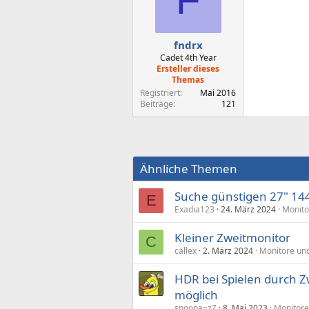
fndrx
Cadet 4th Year
Ersteller dieses
Themas
Registriert
Mai 2016
Beiträge
121
Ähnliche Themen
Suche günstigen 27" 14
E
Exadia123
24. März 2024
Monito
Kleiner Zweitmonitor
C
callex
2. März 2024
Monitore und
HDR bei Spielen durch Z
möglich
snoopa~zZ
8. Mai 2023
Monitore