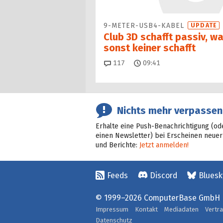
9-METER-USB4-KABEL
UPDATE
Club 3D schafft passiv, w
sonst keiner schafft
Kommentare
117
09:41
Nichts mehr verpassen
Erhalte eine Push-Benachrichtigung (od
einen Newsletter) bei Erscheinen neuer
und Berichte:
Jetzt anmelden!
Feeds
Discord
Bluesk
© 1999–2026 ComputerBase GmbH
Impressum
Kontakt
Mediadaten
Vertr
Datenschutz