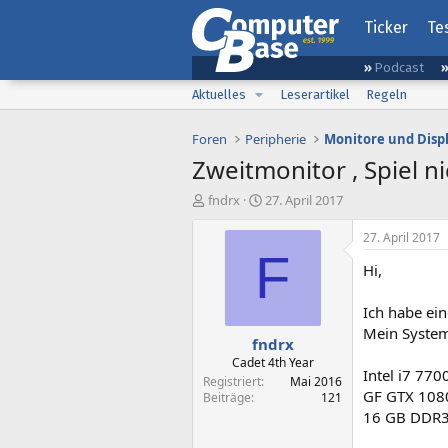
Ticker
Te
Podcast
Aktuelles
Leserartikel
Regeln
Foren
Peripherie
Monitore und Disp
Zweitmonitor , Spiel n
E
E
fndrx
27. April 2017
r
r
s
s
27. April 2017
t
t
F
Hi,
e
e
l
l
l
l
Ich habe ei
e
t
Mein System 
fndrx
r
a
m
Cadet 4th Year
Intel i7 770
Registriert
Mai 2016
GF GTX 108
Beiträge
121
16 GB DDR