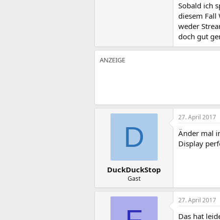
Sobald ich s
diesem Fall 
weder Stream
doch gut ge
27. April 2017
D
Änder mal in
Display perf
DuckDuckStop
Gast
27. April 2017
F
Das hat leid