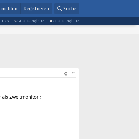
nmelden
Registrieren
Suche
g-PCs
GPU-Rangliste
CPU-Rangliste
#1
 als Zweitmonitor ;