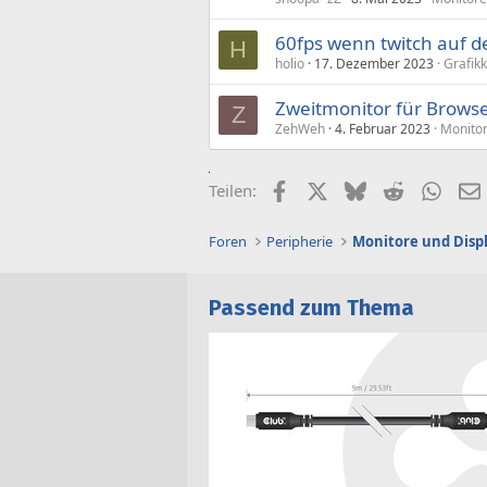
60fps wenn twitch auf d
H
holio
17. Dezember 2023
Grafik
Zweitmonitor für Browse
Z
ZehWeh
4. Februar 2023
Monitor
Facebook
X (Twitter)
Bluesky
Reddit
What
Teilen:
Foren
Peripherie
Monitore und Disp
Passend zum Thema