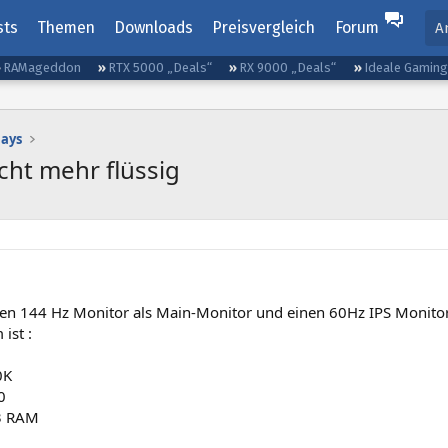
sts
Themen
Downloads
Preisvergleich
Forum
A
RAMageddon
RTX 5000 „Deals“
RX 9000 „Deals“
Ideale Gamin
lays
icht mehr flüssig
nen 144 Hz Monitor als Main-Monitor und einen 60Hz IPS Monitor
ist :
0K
0
3 RAM