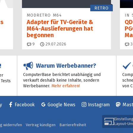
RETRO
MODRETRO M64
IN 
as
Adapter für TV-Geräte &
QD
M64-Auslieferungen hat
PG
begon­nen
Ma
Kommentare
9
29.07.2026
3
Warum Werbebanner?
!
ComputerBase berichtet unabhängig und
Compu
er
verkauft deshalb keine Inhalte, sondern
schne
 Tests
Werbebanner.
Mehr erfahren!
von 
y
Facebook
Google News
Instagram
Mas
Einstellun
Layout-Um
ag widerrufen
Vertrag kündigen
Barrierefreiheit