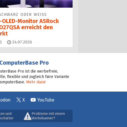
SCHWARZ ODER WEISS
-OLED-Monitor ASRock
O27QSA erreicht den
rkt
Kommentare
1
24.07.2026
ComputerBase Pro
terBase Pro ist die werbefreie,
lle, flexible und zugleich faire Variante
ComputerBase.
Mehr dazu!
todon
X
YouTube
gen und
Probleme mit einem
schalter
Werbebanner?