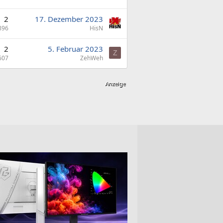
2
17. Dezember 2023
896
HisN
2
5. Februar 2023
Z
607
ZehWeh