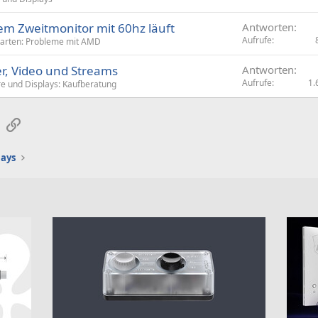
em Zweitmonitor mit 60hz läuft
Antworten
Aufrufe
karten: Probleme mit AMD
r, Video und Streams
Antworten
Aufrufe
1.
e und Displays: Kaufberatung
sApp
E-Mail
Link
lays