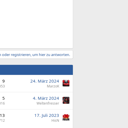
 oder registrieren, um hier zu antworten.
9
24. März 2024
353
MarzoK
5
4. März 2024
016
Weltenfresser
13
17. Juli 2023
712
HisN