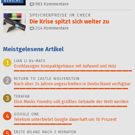
BERICHT
983
Kommentare
SPEICHERPREISE IM CHECK
Die Krise spitzt sich weiter zu
214
Kommentare
Meistgelesene Artikel
LIAN LI B4-MATX
1
Erstklassiges Kompaktgehäuse mit Aufwand und Holz
100%
RETURN TO CASTLE WOLFENSTEIN
2
Nach über 24 Jahren ungeschnitten in Deutschland verfügbar
97%
TERAFAB
3
Elon Musks Foundry soll größ­tes Gebäude der Welt werden
96%
GOOGLE ONE
4
Telekom unterbietet Google dauerhaft um 10 Prozent
49%
ERSTE BILANZ NACH 3 MONATEN
5