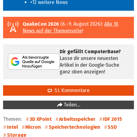
+12 weitere News
QuakeCon 2026
(6.–9. August 2026):
Alle 16
News auf der Themenseite
!
Dir gefällt ComputerBase?
Lasse dir unsere neuesten
Artikel in der Google-Suche
ganz oben anzeigen!
51 Kommentare
Teilen…
Themen:
3D XPoint
Arbeitsspeicher
IDF 2015
Intel
Micron
Speichertechnologien
SSD
Storage