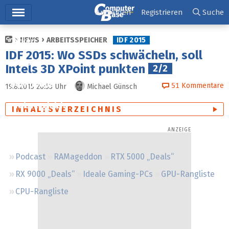
Hauptmenü
Anmelden
Registrieren
Suche
NEWS
ARBEITSSPEICHER
IDF 2015
Ticker
IDF 2015: Wo SSDs schwächeln, soll
Tests
Intels 3D XPoint punkten
2/2
Downloads
51
Kommentare
19.8.2015 20:53
Uhr
Michael Günsch
Preisvergleich
INHALTSVERZEICHNIS
Forum
Podcast
RAMageddon
RTX 5000 „Deals“
RX 9000 „Deals“
Ideale Gaming-PCs
GPU-Rangliste
CPU-Rangliste