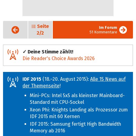
Seite
Vorige
Im Forum
Seite
51 Kommentare
2/2
✓ Deine Stimme zählt!
Die Reader's Choice Awards 2026
IDF 2015
(18.–20. August 2015):
Alle 15 News auf
der Themenseite
!
Mini-PCs: Intel 5x5 als kleinster Mainboard-
Standard mit CPU-Sockel
Xeon Phi: Knights Landing als Prozessor zum
IDF 2015 mit 60 Kernen
IDF 2015: Samsung fertigt High Bandwidth
Memory ab 2016