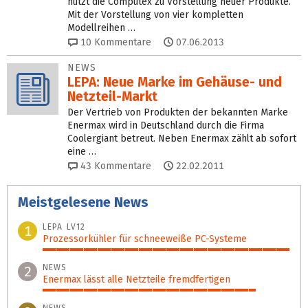
nutzt die Computex zu Vorstellung neuer Produkte.
Mit der Vorstellung von vier kompletten
Modellreihen …
10
Kommentare
07.06.2013
NEWS
LEPA: Neue Marke im Gehäuse- und
Netzteil-Markt
Der Vertrieb von Produkten der bekannten Marke
Enermax wird in Deutschland durch die Firma
Coolergiant betreut. Neben Enermax zählt ab sofort
eine …
43
Kommentare
22.02.2011
Meistgelesene News
LEPA LV12
1
Prozessorkühler für schneeweiße PC-Systeme
100%
NEWS
2
Enermax lässt alle Netzteile fremdfertigen
86%
NEWS