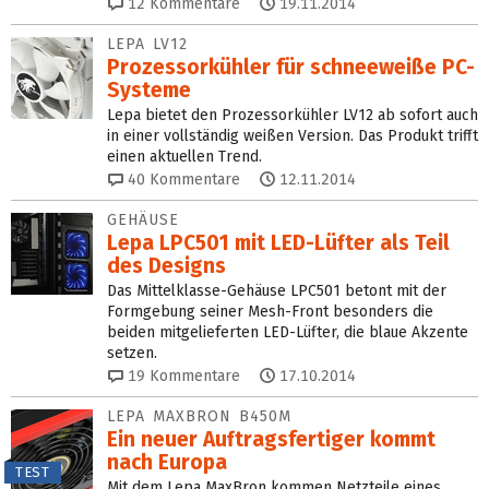
12
Kommentare
19.11.2014
LEPA LV12
Prozessorkühler für schneeweiße PC-
Systeme
Lepa bietet den Prozessorkühler LV12 ab sofort auch
in einer vollständig weißen Version. Das Produkt trifft
einen aktuellen Trend.
40
Kommentare
12.11.2014
GEHÄUSE
Lepa LPC501 mit LED-Lüfter als Teil
des Designs
Das Mittelklasse-Gehäuse LPC501 betont mit der
Formgebung seiner Mesh-Front besonders die
beiden mitgelieferten LED-Lüfter, die blaue Akzente
setzen.
19
Kommentare
17.10.2014
LEPA MAXBRON B450M
Ein neuer Auftragsfertiger kommt
nach Europa
TEST
Mit dem Lepa MaxBron kommen Netzteile eines