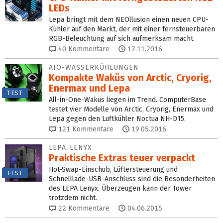
LEDs
Lepa bringt mit dem NEOllusion einen neuen CPU-
Kühler auf den Markt, der mit einer fernsteuerbaren
RGB-Beleuchtung auf sich aufmerksam macht.
40
Kommentare
17.11.2016
AIO-WASSERKÜHLUNGEN
Kompakte Waküs von Arctic, Cryorig,
Enermax und Lepa
TEST
All-in-One-Waküs liegen im Trend. ComputerBase
testet vier Modelle von Arctic, Cryorig, Enermax und
Lepa gegen den Luftkühler Noctua NH-D15.
121
Kommentare
19.05.2016
LEPA LENYX
Praktische Extras teuer verpackt
Hot-Swap-Einschub, Lüftersteuerung und
TEST
Schnelllade-USB-Anschluss sind die Besonderheiten
des LEPA Lenyx. Überzeugen kann der Tower
trotzdem nicht.
22
Kommentare
04.06.2015