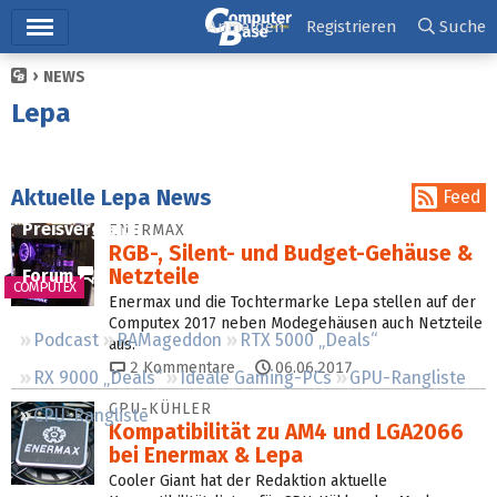
Hauptmenü
Anmelden
Registrieren
Suche
NEWS
Ticker
Lepa
Tests
Downloads
Aktuelle Lepa News
Feed
Preisvergleich
ENERMAX
RGB-, Silent- und Budget-Gehäuse &
Netzteile
Forum
COMPUTEX
Enermax und die Tochtermarke Lepa stellen auf der
Computex 2017 neben Modegehäusen auch Netzteile
Podcast
RAMageddon
RTX 5000 „Deals“
aus.
2
Kommentare
06.06.2017
RX 9000 „Deals“
Ideale Gaming-PCs
GPU-Rangliste
CPU-KÜHLER
CPU-Rangliste
Kompatibilität zu AM4 und LGA2066
bei Enermax & Lepa
Cooler Giant hat der Redaktion aktuelle