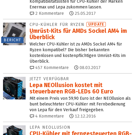
Kompatibilitätslisten für CPU-Kühler der Marken
Enermax und Lepa zukommen lassen.
2
Kommentare
25.05.2017
CPU-KÜHLER FÜR RYZEN
UPDATE
Umrüst-Kits für AMDs Sockel AM4 im
Überblick
BERICHT
Welcher CPU-Kühler ist zu AMDs Sockel AM4 für
Ryzen kompatibel? Die bisher bekannten
kostenlosen und kostenpflichtigen Umrüst-Kits im
Überblick.
457
Kommentare
08.03.2017
JETZT VERFÜGBAR
Lepa NEOllusion kostet mit
steuerbaren RGB-LEDs 60 Euro
Mit einem Preis von 59,90 Euro ist der NEOllusion als
bunt beleuchteter CPU-Kühler mit Fernbedienung
von Lepa für den Verkauf freigegeben.
4
Kommentare
12.12.2016
LEPA NEOLLUSION
CPU-Kühler mit ferngesteuerten RGB-