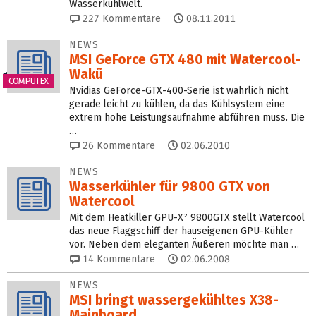
Wasserkühlwelt.
227
Kommentare
08.11.2011
NEWS
MSI GeForce GTX 480 mit Watercool-
Wakü
COMPUTEX
Nvidias GeForce-GTX-400-Serie ist wahrlich nicht
gerade leicht zu kühlen, da das Kühlsystem eine
extrem hohe Leistungsaufnahme abführen muss. Die
…
26
Kommentare
02.06.2010
NEWS
Wasserkühler für 9800 GTX von
Watercool
Mit dem Heatkiller GPU-X² 9800GTX stellt Watercool
das neue Flaggschiff der hauseigenen GPU-Kühler
vor. Neben dem eleganten Äußeren möchte man …
14
Kommentare
02.06.2008
NEWS
MSI bringt wassergekühltes X38-
Mainboard