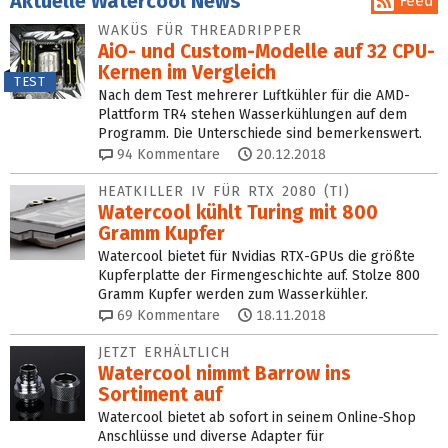
Aktuelle Watercool News
Feed
WAKÜS FÜR THREADRIPPER
AiO- und Custom-Modelle auf 32 CPU-
Kernen im Vergleich
TEST
Nach dem Test mehrerer Luftkühler für die AMD-
Plattform TR4 stehen Wasserkühlungen auf dem
Programm. Die Unterschiede sind bemerkenswert.
94
Kommentare
20.12.2018
HEATKILLER IV FÜR RTX 2080 (TI)
Watercool kühlt Turing mit 800
Gramm Kupfer
Watercool bietet für Nvidias RTX-GPUs die größte
Kupferplatte der Firmengeschichte auf. Stolze 800
Gramm Kupfer werden zum Wasserkühler.
69
Kommentare
18.11.2018
JETZT ERHÄLTLICH
Watercool nimmt Barrow ins
Sortiment auf
Watercool bietet ab sofort in seinem Online-Shop
Anschlüsse und diverse Adapter für