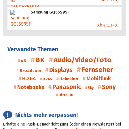
Samsung GQ55S95F
Ab € 1.348,-
Verwandte Themen
8K
Audio/Video/Foto
4K
Fernseher
Displays
Broadcom
H.264
Mobilfunk
Heimkino
H.265
Panasonic
Sony
Notebooks
Sky
Ultra HD
Nichts mehr verpassen!
Erhalte eine Push-Benachrichtigung (oder einen Newsletter) bei