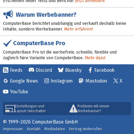
Erscheinen neuer Tests und Berichte:
Jetzt anmelden!
Warum Werbebanner?
ComputerBase berichtet unabhängig und verkauft deshalb keine
Inhalte, sondern Werbebanner.
Mehr erfahren!
ComputerBase Pro
ComputerBase Pro ist die werbefreie, schnelle, flexible und
zugleich faire Variante von ComputerBase.
Mehr dazu!
Feeds
Discord
Bluesky
Facebook
Google News
Instagram
Mastodon
X
YouTube
Einstellungen und
Probleme mit einem
Layout-Umschalter
Werbebanner?
© 1999–2026 ComputerBase GmbH
Impressum
Kontakt
Mediadaten
Vertrag widerrufen