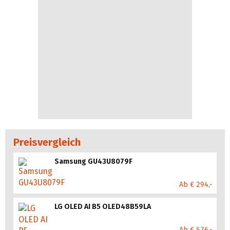
Preisvergleich
Samsung GU43U8079F
Ab € 294,-
LG OLED AI B5 OLED48B59LA
Ab € 576,-