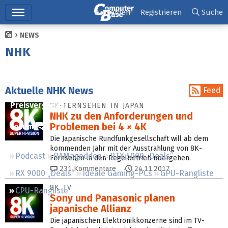
Hauptmenü
Anmelden
Registrieren
Suche
NEWS
Ticker
NHK
Tests
Downloads
Aktuelle NHK News
Feed
Preisvergleich
8K-FERNSEHEN IN JAPAN
NHK zu den Anforderungen und
Problemen bei 4 × 4K
Forum
Die Japanische Rundfunkgesellschaft will ab dem
kommenden Jahr mit der Ausstrahlung von 8K-
Podcast
RAMageddon
RTX 5000 „Deals“
Fernsehen in den Regelbetrieb übergehen.
231
Kommentare
24.11.2017
RX 9000 „Deals“
Ideale Gaming-PCs
GPU-Rangliste
8K TV
CPU-Rangliste
Sony und Panasonic planen
japanische Allianz
Die japanischen Elektronikkonzerne sind im TV-