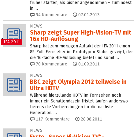
früher starten, als bisher angenommen – zumindest
in …
94
Kommentare
07.01.2013
NEWS
Sharp zeigt Super High-Vision-TV mit
16x HD-Auflösung
IFA 2011
Sharp hat zum morgigen Auftakt der IFA 2011 einen
85-Zoll-Fernseher im Prototypen-Status gezeigt, der
die 16-fache HD-Auflösung bietet und somit …
70
Kommentare
01.09.2011
NEWS
BBC zeigt Olympia 2012 teilweise in
Ultra HDTV
Während hierzulande HDTV im Fernsehen noch
immer ein Schattendasein fristet, laufen anderswo
bereits die Vorbereitungen für die nächste
Generation. …
117
Kommentare
28.08.2011
NEWS
Erste „Super Hi-Vision TV“-