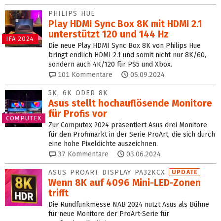
PHILIPS HUE
Play HDMI Sync Box 8K mit HDMI 2.1
unterstützt 120 und 144 Hz
IFA 2024
Die neue Play HDMI Sync Box 8K von Philips Hue
bringt endlich HDMI 2.1 und somit nicht nur 8K/60,
sondern auch 4K/120 für PS5 und Xbox.
101
Kommentare
05.09.2024
5K, 6K ODER 8K
Asus stellt hochauflösende Monitore
für Profis vor
COMPUTEX
Zur Computex 2024 präsentiert Asus drei Monitore
für den Profimarkt in der Serie ProArt, die sich durch
eine hohe Pixeldichte auszeichnen.
37
Kommentare
03.06.2024
ASUS PROART DISPLAY PA32KCX
UPDATE
Wenn 8K auf 4096 Mini-LED-Zonen
trifft
Die Rundfunkmesse NAB 2024 nutzt Asus als Bühne
für neue Monitore der ProArt-Serie für