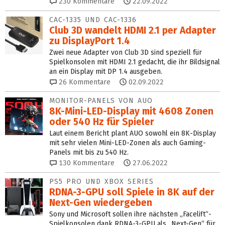
230
Kommentare
22.09.2022
CAC-1335 UND CAC-1336
Club 3D wandelt HDMI 2.1 per Adapter
zu DisplayPort 1.4
Zwei neue Adapter von Club 3D sind speziell für
Spielkonsolen mit HDMI 2.1 gedacht, die ihr Bildsignal
an ein Display mit DP 1.4 ausgeben.
26
Kommentare
02.09.2022
MONITOR-PANELS VON AUO
8K-Mini-LED-Display mit 4608 Zonen
oder 540 Hz für Spieler
Laut einem Bericht plant AUO sowohl ein 8K-Display
mit sehr vielen Mini-LED-Zonen als auch Gaming-
Panels mit bis zu 540 Hz.
130
Kommentare
27.06.2022
PS5 PRO UND XBOX SERIES
RDNA-3-GPU soll Spiele in 8K auf der
Next-Gen wiedergeben
Sony und Microsoft sollen ihre nächsten „Facelift“-
Spielkonsolen dank RDNA-3-GPU als „Next-Gen“ für