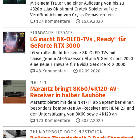
Mit einem Trailer und einer Auflösung von bis zu
4320p alias 8K stimmt Crytek Spieler auf die
Veröffentlichung von Crysis Remasterd ein.
127
Kommentare
15.09.2020
FIRMWARE-UPDATE
LG macht 8K-OLED-TVs „Ready“ für
GeForce RTX 3000
LG veröffentlicht für seine 8K-OLED-TVs mit
hauseigenem AI-Prozessor Alpha 9 Gen 3 noch 2020
eine neue Firmware für Nvidia GeForce RTX 3000.
48
Kommentare
02.09.2020
NR1711
Marantz bringt 8K60/4K120-AV-
Receiver in halber Bauhöhe
Marantz bietet mit dem NR1711 ab September einen
besonders kompakten AV-Receiver mit HDMI 2.1 und
der Unterstützung von 8K60 sowie 4K120 an.
173
Kommentare
30.07.2020
THUNDERBOLT-DOCKINGSTATION