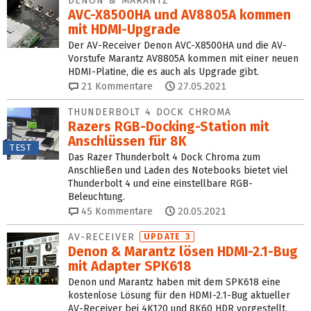
DENON & MARANTZ
AVC-X8500HA und AV8805A kommen
mit HDMI-Upgrade
Der AV-Receiver Denon AVC-X8500HA und die AV-
Vorstufe Marantz AV8805A kommen mit einer neuen
HDMI-Platine, die es auch als Upgrade gibt.
21
Kommentare
27.05.2021
THUNDERBOLT 4 DOCK CHROMA
Razers RGB-Docking-Station mit
Anschlüssen für 8K
TEST
Das Razer Thunderbolt 4 Dock Chroma zum
Anschließen und Laden des Notebooks bietet viel
Thunderbolt 4 und eine einstellbare RGB-
Beleuchtung.
45
Kommentare
20.05.2021
AV-RECEIVER
UPDATE 3
Denon & Marantz lösen HDMI-2.1-Bug
mit Adapter SPK618
Denon und Marantz haben mit dem SPK618 eine
kostenlose Lösung für den HDMI-2.1-Bug aktueller
AV-Receiver bei 4K120 und 8K60 HDR vorgestellt.