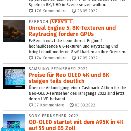
Spiele in 8K/UHD in Szene setzen wollen.
176
Kommentare
26.05.2022
EZBENCH
UPDATE 2
Unreal Engine 5, 8K-Texturen und
Raytracing fordern GPUs
EzBench nutzt die neue Unreal Engine 5,
hochauflösende 8K-Texturen und Raytracing und
bringt damit moderne Grafikkarten an ihre Grenzen.
174
Kommentare
17.05.2022
SAMSUNG-FERNSEHER 2022
Preise für Neo QLED 4K und 8K
steigen teils deutlich
Über die Ankündigung einer Cashback-Aktion für die
Neo-QLED-Fernseher des Jahrgangs 2022 sind jetzt
deren UVP bekannt.
37
Kommentare
03.03.2022
SONY-FERNSEHER 2022
QD-OLED startet mit dem A95K in 4K
auf 55 und 65 Zoll
CES 2022