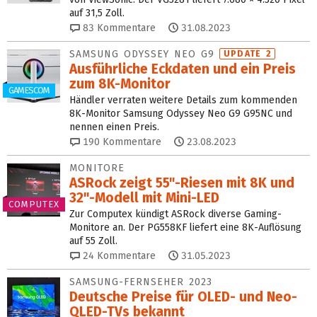
auf 31,5 Zoll.
83
Kommentare
31.08.2023
SAMSUNG ODYSSEY NEO G9
UPDATE 2
Ausführliche Eckdaten und ein Preis
zum 8K-Monitor
GAMESCOM
Händler verraten weitere Details zum kommenden
8K-Monitor Samsung Odyssey Neo G9 G95NC und
nennen einen Preis.
190
Kommentare
23.08.2023
MONITORE
ASRock zeigt 55"-Riesen mit 8K und
32"-Modell mit Mini-LED
COMPUTEX
Zur Computex kündigt ASRock diverse Gaming-
Monitore an. Der PG558KF liefert eine 8K-Auflösung
auf 55 Zoll.
24
Kommentare
31.05.2023
SAMSUNG-FERNSEHER 2023
Deutsche Preise für OLED- und Neo-
QLED-TVs bekannt