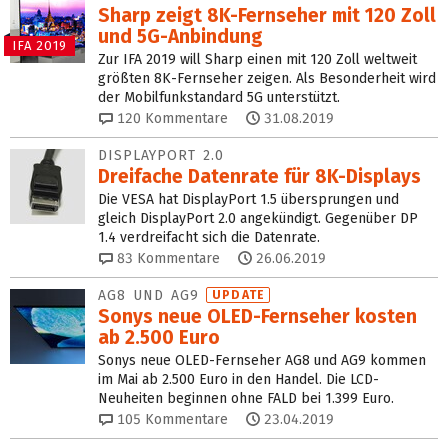
Sharp zeigt 8K-Fernseher mit 120 Zoll
und 5G-Anbindung
IFA 2019
Zur IFA 2019 will Sharp einen mit 120 Zoll weltweit
größten 8K-Fernseher zeigen. Als Besonderheit wird
der Mobilfunkstandard 5G unterstützt.
120
Kommentare
31.08.2019
DISPLAYPORT 2.0
Dreifache Datenrate für 8K-Displays
Die VESA hat DisplayPort 1.5 übersprungen und
gleich DisplayPort 2.0 angekündigt. Gegenüber DP
1.4 verdreifacht sich die Datenrate.
83
Kommentare
26.06.2019
AG8 UND AG9
UPDATE
Sonys neue OLED-Fernseher kosten
ab 2.500 Euro
Sonys neue OLED-Fernseher AG8 und AG9 kommen
im Mai ab 2.500 Euro in den Handel. Die LCD-
Neuheiten beginnen ohne FALD bei 1.399 Euro.
105
Kommentare
23.04.2019