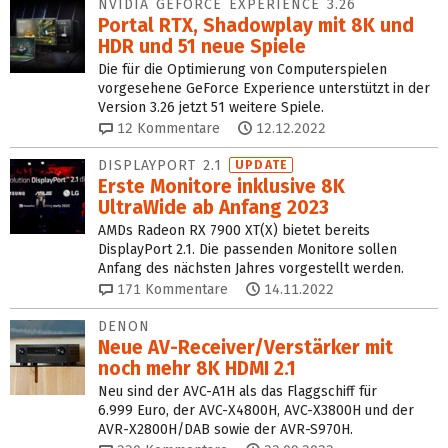
NVIDIA GEFORCE EXPERIENCE 3.26
Portal RTX, Shadowplay mit 8K und
HDR und 51 neue Spiele
Die für die Optimierung von Computerspielen
vorgesehene GeForce Experience unterstützt in der
Version 3.26 jetzt 51 weitere Spiele.
12
Kommentare
12.12.2022
DISPLAYPORT 2.1
UPDATE
Erste Monitore inklusive 8K
UltraWide ab Anfang 2023
AMDs Radeon RX 7900 XT(X) bietet bereits
DisplayPort 2.1. Die passenden Monitore sollen
Anfang des nächsten Jahres vorgestellt werden.
171
Kommentare
14.11.2022
DENON
Neue AV-Receiver/Verstärker mit
noch mehr 8K HDMI 2.1
Neu sind der AVC-A1H als das Flaggschiff für
6.999 Euro, der AVC-X4800H, AVC-X3800H und der
AVR-X2800H/DAB sowie der AVR-S970H.