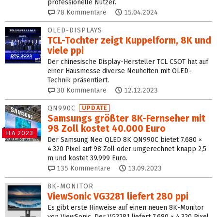
professionelle Nutzer.
78
Kommentare
15.04.2024
OLED-DISPLAYS
TCL-Tochter zeigt Kuppelform, 8K und
viele ppi
Der chinesische Display-Hersteller TCL CSOT hat auf
einer Hausmesse diverse Neuheiten mit OLED-
Technik präsentiert.
30
Kommentare
12.12.2023
QN990C
UPDATE
Samsungs größter 8K-Fernseher mit
98 Zoll kostet 40.000 Euro
IFA 2023
Der Samsung Neo QLED 8K QN990C bietet 7.680 ×
4.320 Pixel auf 98 Zoll oder umgerechnet knapp 2,5
m und kostet 39.999 Euro.
135
Kommentare
13.09.2023
8K-MONITOR
ViewSonic VG3281 liefert 280 ppi
Es gibt erste Hinweise auf einen neuen 8K-Monitor
von ViewSonic. Der VG3281 liefert 7.680 × 4.320 Pixel