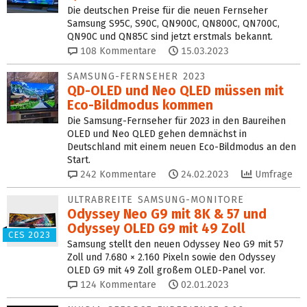
Die deutschen Preise für die neuen Fernseher
Samsung S95C, S90C, QN900C, QN800C, QN700C,
QN90C und QN85C sind jetzt erstmals bekannt.
108
Kommentare
15.03.2023
SAMSUNG-FERNSEHER 2023
QD-OLED und Neo QLED müssen mit
Eco-Bildmodus kommen
Die Samsung-Fernseher für 2023 in den Baureihen
OLED und Neo QLED gehen demnächst in
Deutschland mit einem neuen Eco-Bildmodus an den
Start.
242
Kommentare
24.02.2023
Umfrage
ULTRABREITE SAMSUNG-MONITORE
Odyssey Neo G9 mit 8K & 57 und
Odyssey OLED G9 mit 49 Zoll
CES 2023
Samsung stellt den neuen Odyssey Neo G9 mit 57
Zoll und 7.680 × 2.160 Pixeln sowie den Odyssey
OLED G9 mit 49 Zoll großem OLED-Panel vor.
124
Kommentare
02.01.2023