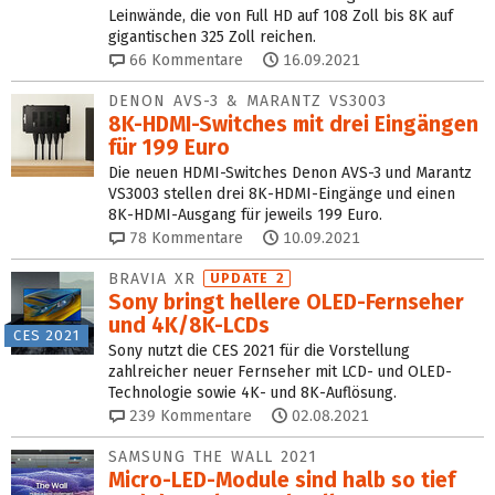
Leinwände, die von Full HD auf 108 Zoll bis 8K auf
gigantischen 325 Zoll reichen.
66
Kommentare
16.09.2021
DENON AVS-3 & MARANTZ VS3003
8K-HDMI-Switches mit drei Eingängen
für 199 Euro
Die neuen HDMI-Switches Denon AVS-3 und Marantz
VS3003 stellen drei 8K-HDMI-Eingänge und einen
8K-HDMI-Ausgang für jeweils 199 Euro.
78
Kommentare
10.09.2021
BRAVIA XR
UPDATE 2
Sony bringt hellere OLED-Fernseher
und 4K/8K-LCDs
CES 2021
Sony nutzt die CES 2021 für die Vorstellung
zahlreicher neuer Fernseher mit LCD- und OLED-
Technologie sowie 4K- und 8K-Auflösung.
239
Kommentare
02.08.2021
SAMSUNG THE WALL 2021
Micro-LED-Module sind halb so tief