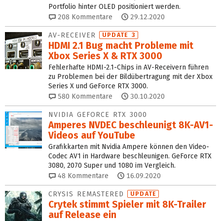
Portfolio hinter OLED positioniert werden.
208
Kommentare
29.12.2020
AV-RECEIVER
UPDATE 3
HDMI 2.1 Bug macht Probleme mit
Xbox Series X & RTX 3000
Fehlerhafte HDMI-2.1-Chips in AV-Receivern führen
zu Problemen bei der Bildübertragung mit der Xbox
Series X und GeForce RTX 3000.
580
Kommentare
30.10.2020
NVIDIA GEFORCE RTX 3000
Amperes NVDEC beschleunigt 8K-AV1-
Videos auf YouTube
Grafikkarten mit Nvidia Ampere können den Video-
Codec AV1 in Hardware beschleunigen. GeForce RTX
3080, 2070 Super und 1080 im Vergleich.
48
Kommentare
16.09.2020
CRYSIS REMASTERED
UPDATE
Crytek stimmt Spieler mit 8K-Trailer
auf Release ein