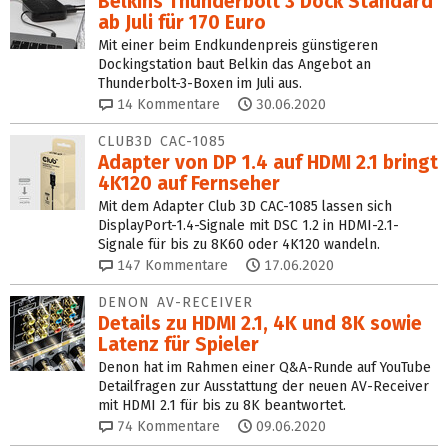
Belkins Thunderbolt 3 Dock Standard
ab Juli für 170 Euro
Mit einer beim Endkundenpreis günstigeren
Dockingstation baut Belkin das Angebot an
Thunderbolt-3-Boxen im Juli aus.
14
Kommentare
30.06.2020
CLUB3D CAC-1085
Adapter von DP 1.4 auf HDMI 2.1 bringt
4K120 auf Fernseher
Mit dem Adapter Club 3D CAC-1085 lassen sich
DisplayPort-1.4-Signale mit DSC 1.2 in HDMI-2.1-
Signale für bis zu 8K60 oder 4K120 wandeln.
147
Kommentare
17.06.2020
DENON AV-RECEIVER
Details zu HDMI 2.1, 4K und 8K sowie
Latenz für Spieler
Denon hat im Rahmen einer Q&A-Runde auf YouTube
Detailfragen zur Ausstattung der neuen AV-Receiver
mit HDMI 2.1 für bis zu 8K beantwortet.
74
Kommentare
09.06.2020