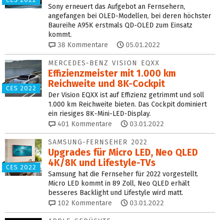
Sony erneuert das Aufgebot an Fernsehern,
angefangen bei OLED-Modellen, bei deren höchster
Baureihe A95K erstmals QD-OLED zum Einsatz
kommt.
38
Kommentare
05.01.2022
MERCEDES-BENZ VISION EQXX
Effizienzmeister mit 1.000 km
Reichweite und 8K-Cockpit
CES 2022
Der Vision EQXX ist auf Effizienz getrimmt und soll
1.000 km Reichweite bieten. Das Cockpit dominiert
ein riesiges 8K-Mini-LED-Display.
401
Kommentare
03.01.2022
SAMSUNG-FERNSEHER 2022
Upgrades für Micro LED, Neo QLED
4K/8K und Lifestyle-TVs
CES 2022
Samsung hat die Fernseher für 2022 vorgestellt.
Micro LED kommt in 89 Zoll, Neo QLED erhält
besseres Backlight und Lifestyle wird matt.
102
Kommentare
03.01.2022