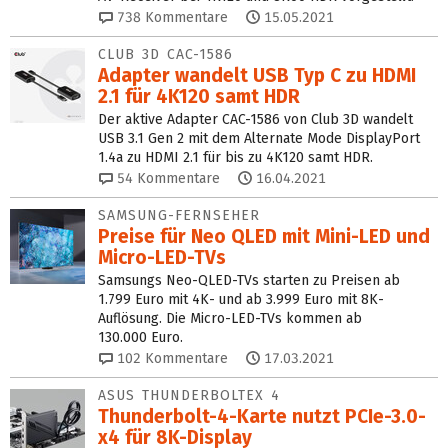
738
Kommentare
15.05.2021
CLUB 3D CAC-1586
Adapter wandelt USB Typ C zu HDMI
2.1 für 4K120 samt HDR
Der aktive Adapter CAC-1586 von Club 3D wandelt
USB 3.1 Gen 2 mit dem Alternate Mode DisplayPort
1.4a zu HDMI 2.1 für bis zu 4K120 samt HDR.
54
Kommentare
16.04.2021
SAMSUNG-FERNSEHER
Preise für Neo QLED mit Mini-LED und
Micro-LED-TVs
Samsungs Neo-QLED-TVs starten zu Preisen ab
1.799 Euro mit 4K- und ab 3.999 Euro mit 8K-
Auflösung. Die Micro-LED-TVs kommen ab
130.000 Euro.
102
Kommentare
17.03.2021
ASUS THUNDERBOLTEX 4
Thunderbolt-4-Karte nutzt PCIe-3.0-
x4 für 8K-Display