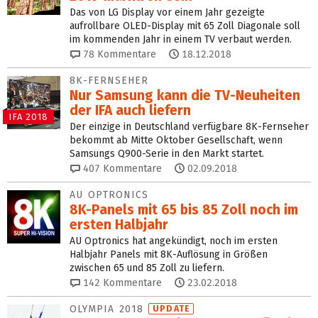
Das von LG Display vor einem Jahr gezeigte
aufrollbare OLED-Display mit 65 Zoll Diagonale soll
im kommenden Jahr in einem TV verbaut werden.
78
Kommentare
18.12.2018
8K-FERNSEHER
Nur Samsung kann die TV-Neuheiten
der IFA auch liefern
IFA 2018
Der einzige in Deutschland verfügbare 8K-Fernseher
bekommt ab Mitte Oktober Gesellschaft, wenn
Samsungs Q900-Serie in den Markt startet.
407
Kommentare
02.09.2018
AU OPTRONICS
8K-Panels mit 65 bis 85 Zoll noch im
ersten Halbjahr
AU Optronics hat angekündigt, noch im ersten
Halbjahr Panels mit 8K-Auflösung in Größen
zwischen 65 und 85 Zoll zu liefern.
142
Kommentare
23.02.2018
OLYMPIA 2018
UPDATE