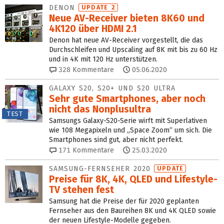
DENON
UPDATE 2
Neue AV-Receiver bieten 8K60 und
4K120 über HDMI 2.1
Denon hat neue AV-Receiver vorgestellt, die das
Durchschleifen und Upscaling auf 8K mit bis zu 60 Hz
und in 4K mit 120 Hz unterstützen.
328
Kommentare
05.06.2020
GALAXY S20, S20+ UND S20 ULTRA
Sehr gute Smartphones, aber noch
nicht das Nonplusultra
TEST
Samsungs Galaxy-S20-Serie wirft mit Superlativen
wie 108 Megapixeln und „Space Zoom“ um sich. Die
Smartphones sind gut, aber nicht perfekt.
171
Kommentare
25.03.2020
SAMSUNG-FERNSEHER 2020
UPDATE
Preise für 8K, 4K, QLED und Lifestyle-
TV stehen fest
Samsung hat die Preise der für 2020 geplanten
Fernseher aus den Baureihen 8K und 4K QLED sowie
der neuen Lifestyle-Modelle gegeben.