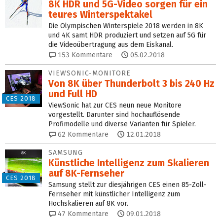
8K HDR und 5G-Video sorgen für ein
teures Winterspektakel
Die Olympischen Winterspiele 2018 werden in 8K
und 4K samt HDR produziert und setzen auf 5G für
die Videoübertragung aus dem Eiskanal.
153
Kommentare
05.02.2018
VIEWSONIC-MONITORE
Von 8K über Thunderbolt 3 bis 240 Hz
und Full HD
CES 2018
ViewSonic hat zur CES neun neue Monitore
vorgestellt. Darunter sind hochauflösende
Profimodelle und diverse Varianten für Spieler.
62
Kommentare
12.01.2018
SAMSUNG
Künstliche Intelligenz zum Skalieren
auf 8K-Fernseher
CES 2018
Samsung stellt zur diesjährigen CES einen 85-Zoll-
Fernseher mit künstlicher Intelligenz zum
Hochskalieren auf 8K vor.
47
Kommentare
09.01.2018