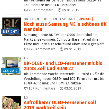
für Fernseher an. Daneben gibt es neue OLED-TVs
und mehrere neue LCD-Fernseher.
49
Kommentare
09.01.2019
8K-FERNSEHER ANGESCHAUT
UPDATE
Noch muss Samsung 4K in schönes 8K
wandeln
BERICHT
Samsungs neue 8K-TVs der Q900-Serie sind am
Markt angekommen. ComputerBase hat auf ihnen
Filme und Serien geschaut und Xbox One X gespielt.
426
Kommentare
09.01.2019
LG
8K-OLED- und LCD-Fernseher mit bis
zu 88 Zoll und HDMI 2.1
CES 2019
Die kommende Woche startende CES wird LG für die
Vorstellung neuer OLED- und LCD-Fernseher mit bis
zu 8K-Auflösung und HDMI 2.1 nutzen.
167
Kommentare
03.01.2019
LG
Aufrollbarer OLED-Fernseher soll
2019 marktreif sein