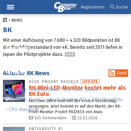
Hauptmenü
Anmelden
Registrieren
Suche
NEWS
Ticker
8K
Tests
Mit einer Auflösung von 7.680 × 4.320 Bildpunkten ist 8K
der Nachfolgestandard von 4K. Bereits seit 2011 liefen in
Downloads
Japan die Pilotprojekte dazu.
Preisvergleich
Aktuelle 8K News
Forum
Feed
ASUS PROART PA32KCX
UPDATE
8K-Mini-LED-Monitor kostet mehr als
Podcast
RAMageddon
RTX 5000 „Deals“
8K Euro
RX 9000 „Deals“
Ideale Gaming-PCs
GPU-Rangliste
Fast zwei Jahre sind seit der ersten Vorstellung
vergangen. Jetzt kommt er auf den Markt, der 8K-
CPU-Rangliste
Profi-Monitor ProArt PA32KCX von Asus.
165
Kommentare
22.01.2026
ANTIGRAVITY A1