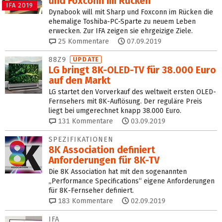
und Foxconn im Rücken
IFA 2019
Dynabook will mit Sharp und Foxconn im Rücken die
ehemalige Toshiba-PC-Sparte zu neuem Leben
erwecken. Zur IFA zeigen sie ehrgeizige Ziele.
25
Kommentare
07.09.2019
88Z9
UPDATE
LG bringt 8K-OLED-TV für 38.000 Euro
auf den Markt
LG startet den Vorverkauf des weltweit ersten OLED-
Fernsehers mit 8K-Auflösung. Der reguläre Preis
liegt bei umgerechnet knapp 38.000 Euro.
131
Kommentare
03.09.2019
SPEZIFIKATIONEN
8K Association definiert
Anforderungen für 8K‑TV
Die 8K Association hat mit den sogenannten
„Performance Specifications“ eigene Anforderungen
für 8K-Fernseher definiert.
183
Kommentare
02.09.2019
IFA