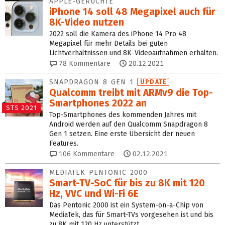
APPLE-GERÜCHTE
iPhone 14 soll 48 Megapixel auch für
8K-Video nutzen
2022 soll die Kamera des iPhone 14 Pro 48
Megapixel für mehr Details bei guten
Lichtverhältnissen und 8K-Videoaufnahmen erhalten.
78
Kommentare
20.12.2021
SNAPDRAGON 8 GEN 1
UPDATE
Qualcomm treibt mit ARMv9 die Top-
Smartphones 2022 an
STS 2021
Top-Smartphones des kommenden Jahres mit
Android werden auf den Qualcomm Snapdragon 8
Gen 1 setzen. Eine erste Übersicht der neuen
Features.
106
Kommentare
02.12.2021
MEDIATEK PENTONIC 2000
Smart-TV-SoC für bis zu 8K mit 120
Hz, VVC und Wi-Fi 6E
Das Pentonic 2000 ist ein System-on-a-Chip von
MediaTek, das für Smart-TVs vorgesehen ist und bis
zu 8K mit 120 Hz unterstützt.