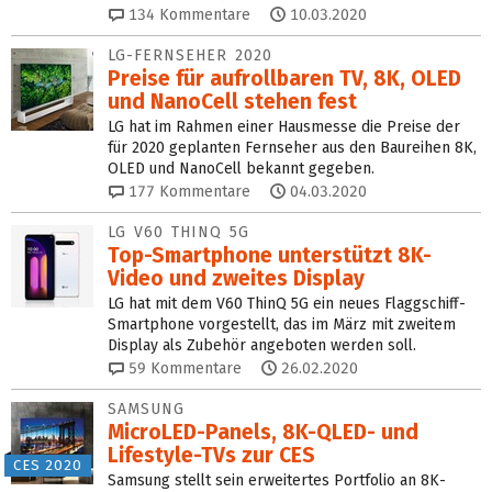
134
Kommentare
10.03.2020
LG-FERNSEHER 2020
Preise für aufrollbaren TV, 8K, OLED
und NanoCell stehen fest
LG hat im Rahmen einer Hausmesse die Preise der
für 2020 geplanten Fernseher aus den Baureihen 8K,
OLED und NanoCell bekannt gegeben.
177
Kommentare
04.03.2020
LG V60 THINQ 5G
Top-Smartphone unterstützt 8K-
Video und zweites Display
LG hat mit dem V60 ThinQ 5G ein neues Flaggschiff-
Smartphone vorgestellt, das im März mit zweitem
Display als Zubehör angeboten werden soll.
59
Kommentare
26.02.2020
SAMSUNG
MicroLED-Panels, 8K-QLED- und
Lifestyle-TVs zur CES
CES 2020
Samsung stellt sein erweitertes Portfolio an 8K-