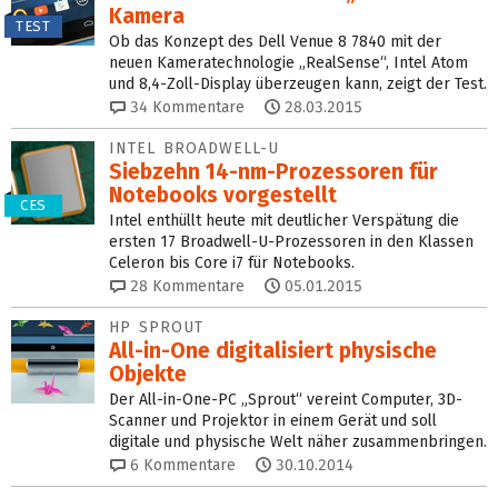
Kamera
TEST
Ob das Konzept des Dell Venue 8 7840 mit der
neuen Kameratechnologie „RealSense“, Intel Atom
und 8,4-Zoll-Display überzeugen kann, zeigt der Test.
34
Kommentare
28.03.2015
INTEL BROADWELL-U
Siebzehn 14-nm-Prozessoren für
Notebooks vorgestellt
CES
Intel enthüllt heute mit deutlicher Verspätung die
ersten 17 Broadwell-U-Prozessoren in den Klassen
Celeron bis Core i7 für Notebooks.
28
Kommentare
05.01.2015
HP SPROUT
All-in-One digitalisiert physische
Objekte
Der All-in-One-PC „Sprout“ vereint Computer, 3D-
Scanner und Projektor in einem Gerät und soll
digitale und physische Welt näher zusammenbringen.
6
Kommentare
30.10.2014