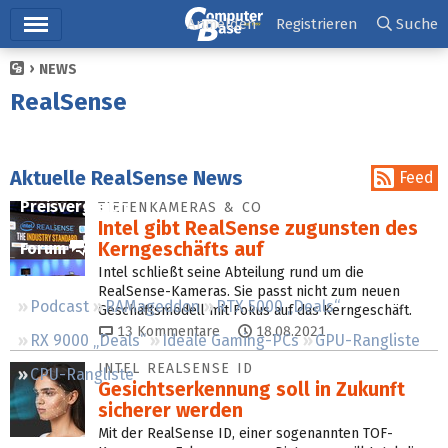
Hauptmenü
Anmelden
Registrieren
Suche
NEWS
Ticker
RealSense
Tests
Downloads
Aktuelle RealSense News
Feed
Preisvergleich
TIEFENKAMERAS & CO
Intel gibt RealSense zugunsten des
Kerngeschäfts auf
Forum
Intel schließt seine Abteilung rund um die
RealSense-Kameras. Sie passt nicht zum neuen
Podcast
RAMageddon
RTX 5000 „Deals“
Geschäftsmodell mit Fokus auf das Kerngeschäft.
13
Kommentare
18.08.2021
RX 9000 „Deals“
Ideale Gaming-PCs
GPU-Rangliste
INTEL REALSENSE ID
CPU-Rangliste
Gesichtserkennung soll in Zukunft
sicherer werden
Mit der RealSense ID, einer sogenannten TOF-