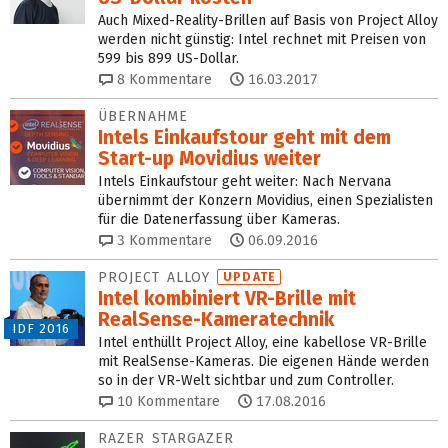
Auch Mixed-Reality-Brillen auf Basis von Project Alloy
werden nicht günstig: Intel rechnet mit Preisen von
599 bis 899 US-Dollar.
8
Kommentare
16.03.2017
ÜBERNAHME
Intels Einkaufstour geht mit dem
Start-up Movidius weiter
Intels Einkaufstour geht weiter: Nach Nervana
übernimmt der Konzern Movidius, einen Spezialisten
für die Datenerfassung über Kameras.
3
Kommentare
06.09.2016
PROJECT ALLOY
UPDATE
Intel kombiniert VR-Brille mit
RealSense-Kameratechnik
IDF 2016
Intel enthüllt Project Alloy, eine kabellose VR-Brille
mit RealSense-Kameras. Die eigenen Hände werden
so in der VR-Welt sichtbar und zum Controller.
10
Kommentare
17.08.2016
RAZER STARGAZER