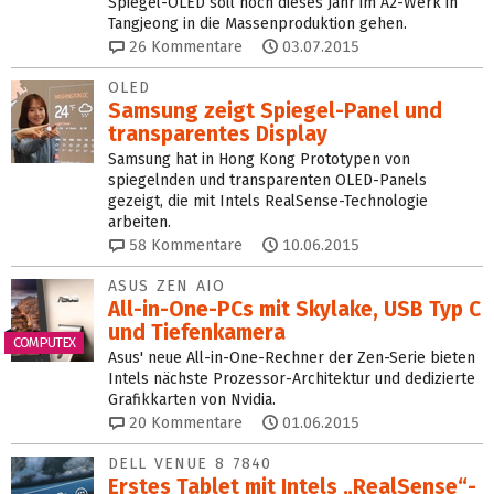
Spiegel-OLED soll noch dieses Jahr im A2-Werk in
Tangjeong in die Massenproduktion gehen.
26
Kommentare
03.07.2015
OLED
Samsung zeigt Spiegel‑Panel und
transparentes Display
Samsung hat in Hong Kong Prototypen von
spiegelnden und transparenten OLED-Panels
gezeigt, die mit Intels RealSense-Technologie
arbeiten.
58
Kommentare
10.06.2015
ASUS ZEN AIO
All-in-One-PCs mit Skylake, USB Typ C
und Tiefenkamera
COMPUTEX
Asus' neue All-in-One-Rechner der Zen-Serie bieten
Intels nächste Prozessor-Architektur und dedizierte
Grafikkarten von Nvidia.
20
Kommentare
01.06.2015
DELL VENUE 8 7840
Erstes Tablet mit Intels „RealSense“-