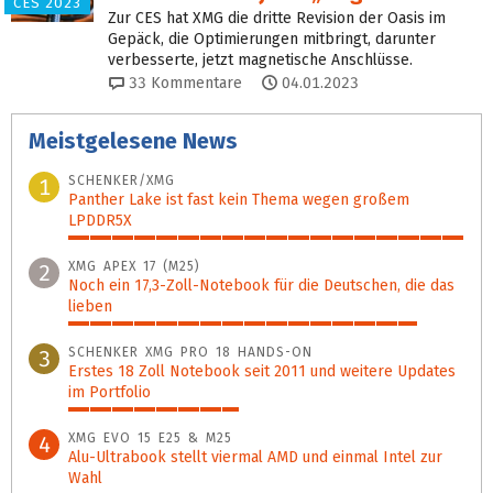
CES 2023
Zur CES hat XMG die dritte Revision der Oasis im
Gepäck, die Optimierungen mitbringt, darunter
verbesserte, jetzt magnetische Anschlüsse.
33
Kommentare
04.01.2023
Meistgelesene News
SCHENKER/XMG
1
Panther Lake ist fast kein Thema wegen großem
LPDDR5X
100%
XMG APEX 17 (M25)
2
Noch ein 17,3-Zoll-Notebook für die Deutschen, die das
lieben
88%
SCHENKER XMG PRO 18 HANDS-ON
3
Erstes 18 Zoll Notebook seit 2011 und weitere Updates
im Portfolio
43%
XMG EVO 15 E25 & M25
4
Alu-Ultrabook stellt viermal AMD und einmal Intel zur
Wahl