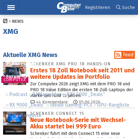
Hauptmenü
Anmelden
Registrieren
Suche
NEWS
Ticker
XMG
Tests
Downloads
Aktuelle XMG News
Feed
Preisvergleich
SCHENKER XMG PRO 18 HANDS-ON
Erstes 18 Zoll Notebook seit 2011 und
weitere Updates im Portfolio
Forum
COMPUTEX
Zur Computex 2026 zeigt XMG mit dem PRO 18 und
PRO 18 Value Edition die ersten 18-Zoll-Laptops der
Podcast
RAMageddon
RTX 5000 „Deals“
Marke seit rund 15 Jahren.
44
Kommentare
05.06.2026
RX 9000 „Deals“
Ideale Gaming-PCs
GPU-Rangliste
SCHENKER CONNECT 15
CPU-Rangliste
Neue Notebook-Serie mit Wechsel-
Akku startet bei 999 Euro
Schenker führt mit dem Connect 15 eine neue