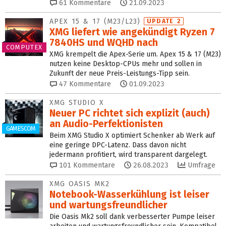
61
Kommentare
21.09.2023
APEX 15 & 17 (M23/L23)
UPDATE 2
XMG liefert wie angekündigt Ryzen 7
7840HS und WQHD nach
COMPUTEX
XMG krempelt die Apex-Serie um. Apex 15 & 17 (M23)
nutzen keine Desktop-CPUs mehr und sollen in
Zukunft der neue Preis-Leistungs-Tipp sein.
47
Kommentare
01.09.2023
XMG STUDIO X
Neuer PC richtet sich explizit (auch)
an Audio-Perfektionisten
GAMESCOM
Beim XMG Studio X optimiert Schenker ab Werk auf
eine geringe DPC-Latenz. Dass davon nicht
jedermann profitiert, wird transparent dargelegt.
101
Kommentare
26.08.2023
Umfrage
XMG OASIS MK2
Notebook-Wasserkühlung ist leiser
und wartungsfreundlicher
Die Oasis Mk2 soll dank verbesserter Pumpe leiser