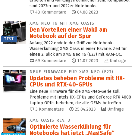
arbeiten und wartungsfreundlicher sein. Kompatibel
sind 2023er und 2022er Notebooks.
43
Kommentare
04.08.2023
XMG NEO 16 MIT XMG OASIS
Den Vorteilen einer Wakü am
Notebook auf der Spur
TEST
Anfang 2022 endete der Griff zur Notebook-
Wasserkühlung XMG Oasis in einer Havarie. Zeit für
einen 2. Blick am XMG Neo 16 (E23) mit RAM-OC.
69
Kommentare
11.07.2023
Umfrage
NEUE FIRMWARE FÜR XMG NEO (E23)
Updates beheben Probleme mit HX-
CPUs und RTX-40-GPUs
Eine neue Firmware für die XMG-Neo-Serie soll
Probleme mit Intels HX-CPUs und GeForce RTX 4000
Laptop GPUs beheben, die alle OEMs betreffen.
3
Kommentare
25.04.2023
Umfrage
XMG OASIS REV. 3
Optimierte Wasserkühlung für
Notebooks hat jetzt „MagSafe“