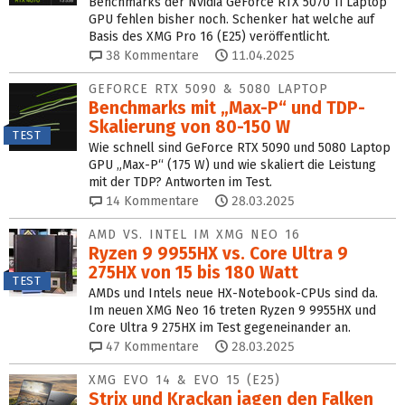
Benchmarks der Nvidia GeForce RTX 5070 Ti Laptop
GPU fehlen bisher noch. Schenker hat welche auf
Basis des XMG Pro 16 (E25) veröffentlicht.
38
Kommentare
11.04.2025
GEFORCE RTX 5090 & 5080 LAPTOP
Benchmarks mit „Max-P“ und TDP-
Skalierung von 80-150 W
TEST
Wie schnell sind GeForce RTX 5090 und 5080 Laptop
GPU „Max-P“ (175 W) und wie skaliert die Leistung
mit der TDP? Antworten im Test.
14
Kommentare
28.03.2025
AMD VS. INTEL IM XMG NEO 16
Ryzen 9 9955HX vs. Core Ultra 9
275HX von 15 bis 180 Watt
TEST
AMDs und Intels neue HX-Notebook-CPUs sind da.
Im neuen XMG Neo 16 treten Ryzen 9 9955HX und
Core Ultra 9 275HX im Test gegeneinander an.
47
Kommentare
28.03.2025
XMG EVO 14 & EVO 15 (E25)
Strix und Krackan jagen den Falken