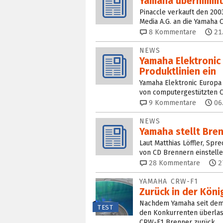
Yamaha übernimmt
Pinaccle verkauft den 20
Media A.G. an die Yamaha C
8
Kommentare
21
NEWS
Yamaha Elektronic
Produktlinien ein
Yamaha Elektronic Europa
von computergestützten 
9
Kommentare
06
NEWS
Yamaha stellt Bre
Laut Matthias Löffler, Sp
von CD Brennern einstelle
28
Kommentare
2
YAMAHA CRW-F1
Zurück in der Köni
Nachdem Yamaha seit dem
TEST
den Konkurrenten überlas
CRW-F1 Brenner zurück.