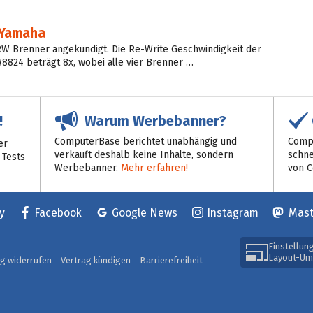
 Yamaha
RW Brenner angekündigt. Die Re-Write Geschwindigkeit der
8824 beträgt 8x, wobei alle vier Brenner …
Warum Werbebanner?
!
ComputerBase berichtet unabhängig und
Compu
er
verkauft deshalb keine Inhalte, sondern
schne
 Tests
Werbebanner.
Mehr erfahren!
von 
y
Facebook
Google News
Instagram
Mas
Einstellun
Layout-Um
ag widerrufen
Vertrag kündigen
Barrierefreiheit