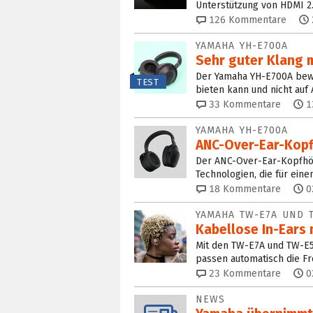
Unterstützung von HDMI 2.
126
Kommentare
YAMAHA YH-E700A
Sehr guter Klang m
Der Yamaha YH-E700A bewe
TEST
bieten kann und nicht auf
33
Kommentare
1
YAMAHA YH-E700A
ANC-Over-Ear-Kopf
Der ANC-Over-Ear-Kopfhör
Technologien, die für eine
18
Kommentare
0
YAMAHA TW-E7A UND 
Kabellose In-Ears
Mit den TW-E7A und TW-E5A
passen automatisch die Fr
23
Kommentare
0
NEWS