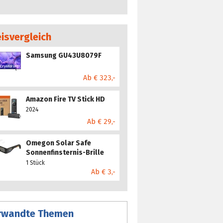
eisvergleich
Samsung GU43U8079F
Ab € 323,-
Amazon Fire TV Stick HD
2024
Ab € 29,-
Omegon Solar Safe
Sonnenfinsternis-Brille
1 Stück
Ab € 3,-
rwandte Themen