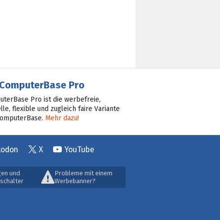
ComputerBase Pro
terBase Pro ist die werbefreie,
lle, flexible und zugleich faire Variante
ComputerBase.
Mehr dazu!
todon
X
YouTube
gen und
Probleme mit einem
schalter
Werbebanner?