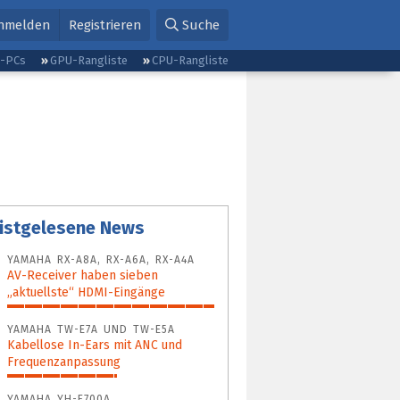
nmelden
Registrieren
Suche
g-PCs
GPU-Rangliste
CPU-Rangliste
istgelesene News
YAMAHA RX-A8A, RX-A6A, RX-A4A
AV-Receiver haben sieben
„aktuellste“ HDMI-Eingänge
100%
YAMAHA TW-E7A UND TW-E5A
Kabellose In-Ears mit ANC und
Frequenzanpassung
53%
YAMAHA YH-E700A