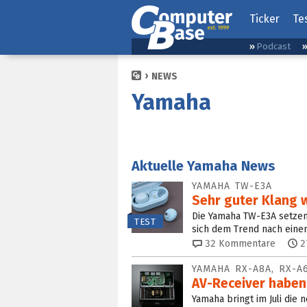
Ticker
Te
Podcast
NEWS
Yamaha
Aktuelle Yamaha News
YAMAHA TW-E3A
Sehr guter Klang 
Die Yamaha TW-E3A setzen 
TEST
sich dem Trend nach eine
32
Kommentare
2
YAMAHA RX-A8A, RX-A
AV-Receiver haben
Yamaha bringt im Juli die