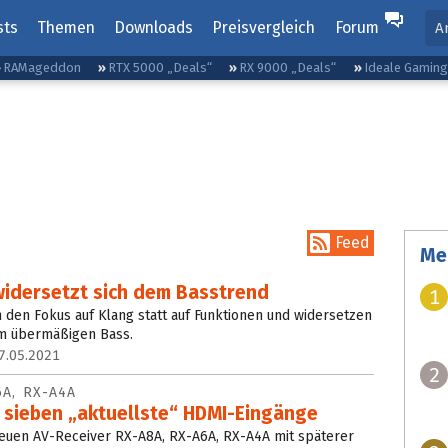
sts
Themen
Downloads
Preisvergleich
Forum
A
RAMageddon
RTX 5000 „Deals“
RX 9000 „Deals“
Ideale Gamin
Feed
Me
widersetzt sich dem Basstrend
1
den Fokus auf Klang statt auf Funktionen und widersetzen
m übermäßigen Bass.
7.05.2021
2
6A, RX-A4A
 sieben „aktuellste“ HDMI-Eingänge
 neuen AV-Receiver RX-A8A, RX-A6A, RX-A4A mit späterer