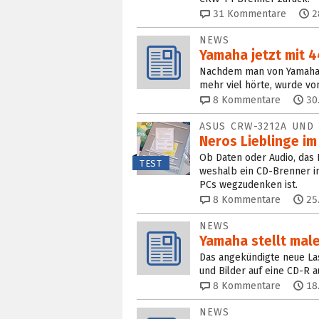
31
Kommentare
2
NEWS
Yamaha jetzt mit 
Nachdem man von Yamaha 
mehr viel hörte, wurde v
8
Kommentare
30
ASUS CRW-3212A UND
Neros Lieblinge im
Ob Daten oder Audio, das 
TEST
weshalb ein CD-Brenner i
PCs wegzudenken ist.
8
Kommentare
25
NEWS
Yamaha stellt mal
Das angekündigte neue La
und Bilder auf eine CD-R a
8
Kommentare
18
NEWS