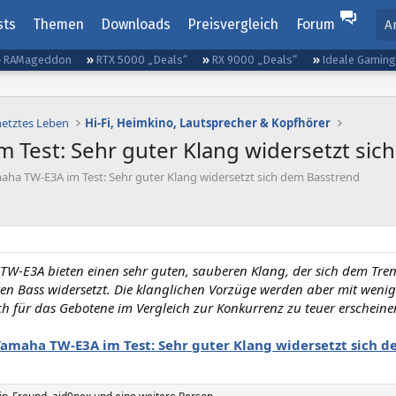
sts
Themen
Downloads
Preisvergleich
Forum
A
RAMageddon
RTX 5000 „Deals“
RX 9000 „Deals“
Ideale Gamin
netztes Leben
Hi-Fi, Heimkino, Lautsprecher & Kopfhörer
 Test: Sehr guter Klang widersetzt sic
aha TW-E3A im Test: Sehr guter Klang widersetzt sich dem Basstrend
W-E3A bieten einen sehr guten, sauberen Klang, der sich dem Tre
n Bass widersetzt. Die klanglichen Vorzüge werden aber mit wenig
ch für das Gebotene im Vergleich zur Konkurrenz zu teuer erscheinen
Yamaha TW-E3A im Test: Sehr guter Klang widersetzt sich 