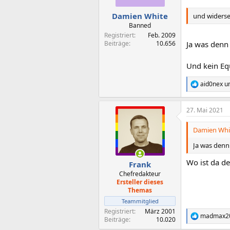
e
n
Damien White
und widerse
:
Banned
Registriert
Feb. 2009
Beiträge
10.656
Ja was denn
Und kein Eq
aid0nex
u
R
e
a
27. Mai 2021
k
t
i
Damien Whit
o
n
Ja was denn
e
n
Wo ist da d
Frank
:
Chefredakteur
Ersteller dieses
Themas
Teammitglied
Registriert
März 2001
madmax2
R
Beiträge
10.020
e