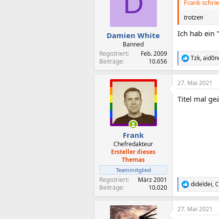
D
i
Frank schrie
o
n
trotzen
e
n
Ich hab ein 
Damien White
:
Banned
Registriert
Feb. 2009
Tzk
,
aid0n
R
Beiträge
10.656
e
a
27. Mai 2021
k
t
Titel mal ge
i
o
n
e
n
Frank
:
Chefredakteur
Ersteller dieses
Themas
Teammitglied
Registriert
März 2001
dideldei
,
C
R
Beiträge
10.020
e
a
27. Mai 2021
k
t