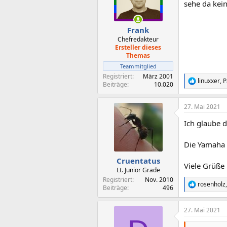
o
sehe da kei
n
e
n
Frank
:
Chefredakteur
Ersteller dieses
Themas
Teammitglied
Registriert
März 2001
linuxxer
,
P
R
Beiträge
10.020
e
a
27. Mai 2021
k
t
Ich glaube d
i
o
n
Die Yamaha 
e
n
Cruentatus
Viele Grüße
:
Lt. Junior Grade
Registriert
Nov. 2010
rosenholz
R
Beiträge
496
e
a
27. Mai 2021
k
t