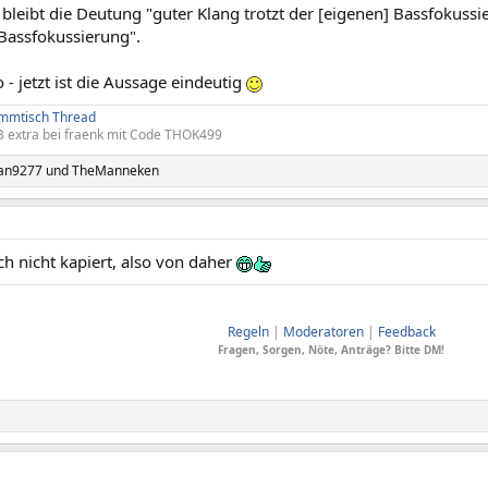
 bleibt die Deutung "guter Klang trotzt der [eigenen] Bassfokuss
Bassfokussierung".
o - jetzt ist die Aussage eindeutig
ammtisch Thread
 extra bei fraenk mit Code THOK499
an9277
und
TheManneken
ch nicht kapiert, also von daher
ComputerBase soll Menschen verbinden, dafür wesentlich sind Ansta
Regeln
|
Moderatoren
|
Feedback
Fragen, Sorgen, Nöte, Anträge? Bitte DM!