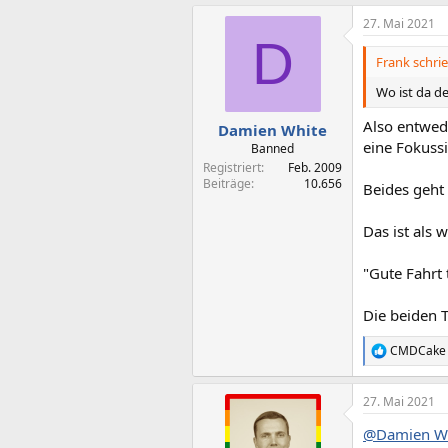
a
27. Mai 2021
k
D
t
i
Frank schrie
o
n
Wo ist da d
e
n
Also entwed
Damien White
:
eine Fokussi
Banned
Registriert
Feb. 2009
Beiträge
10.656
Beides geht 
Das ist als
"Gute Fahrt
Die beiden 
CMDCake
R
e
a
27. Mai 2021
k
t
@Damien W
i