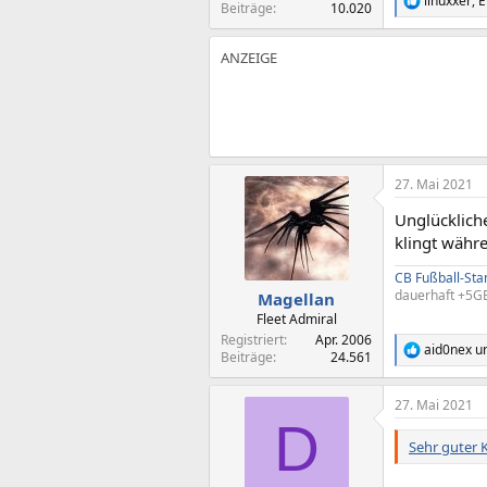
linuxxer
,
E
R
Beiträge
10.020
e
a
k
t
i
o
n
e
n
:
27. Mai 2021
Unglücklich
klingt währe
CB Fußball-St
dauerhaft +5GB
Magellan
Fleet Admiral
Registriert
Apr. 2006
aid0nex
u
R
Beiträge
24.561
e
a
27. Mai 2021
k
D
t
i
Sehr guter 
o
n