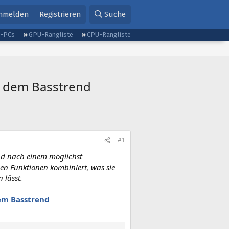
nmelden
Registrieren
Suche
g-PCs
GPU-Rangliste
CPU-Rangliste
h dem Basstrend
#1
nd nach einem möglichst
en Funktionen kombiniert, was sie
 lässt.
dem Basstrend