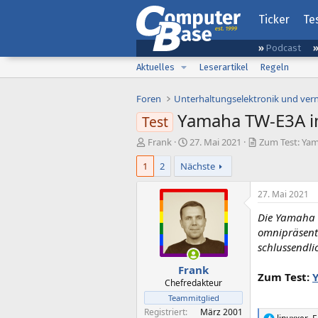
Ticker
Te
Podcast
Aktuelles
Leserartikel
Regeln
Foren
Unterhaltungselektronik und ver
Yamaha TW-E3A im
Test
E
E
Frank
27. Mai 2021
Zum Test: Yam
r
r
1
2
Nächste
s
s
t
t
e
e
27. Mai 2021
l
l
Die Yamaha T
l
l
e
t
omnipräsente
r
a
schlussendli
m
Frank
Zum Test:
Chefredakteur
Teammitglied
Registriert
März 2001