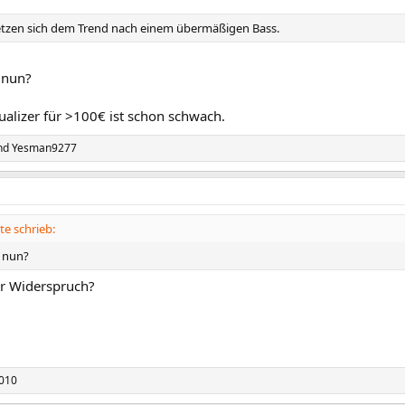
tzen sich dem Trend nach einem übermäßigen Bass.
 nun?
ualizer für >100€ ist schon schwach.
nd
Yesman9277
e schrieb:
 nun?
er Widerspruch?
010