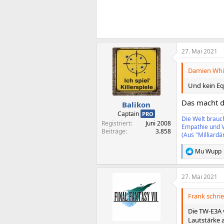
t
i
o
n
e
n
:
27. Mai 2021
Damien Whit
Und kein Eq
Das macht d
Balikon
Captain
PRO
Die Welt brauch
Registriert
Juni 2008
Empathie und V
Beiträge
3.858
(Aus "Milliardä
Mu Wupp
R
e
a
27. Mai 2021
k
t
i
Frank schrie
o
n
Die TW-E3A 
e
Lautstärke a