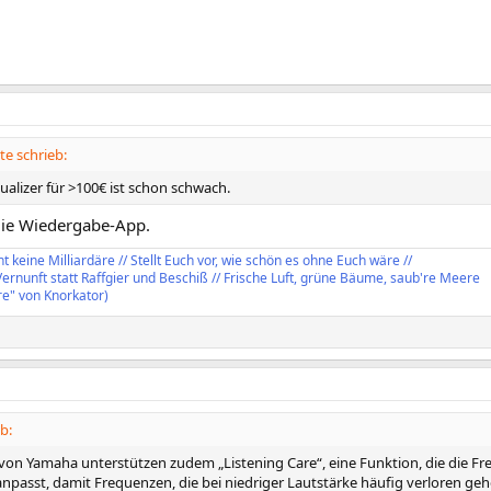
e schrieb:
ualizer für >100€ ist schon schwach.
ie Wiedergabe-App.
t keine Milliardäre // Stellt Euch vor, wie schön es ohne Euch wäre //
ernunft statt Raffgier und Beschiß // Frische Luft, grüne Bäume, saub're Meere
re" von Knorkator)
b:
von Yamaha unterstützen zudem „Listening Care“, eine Funktion, die die F
npasst, damit Frequenzen, die bei niedriger Lautstärke häufig verloren gehe