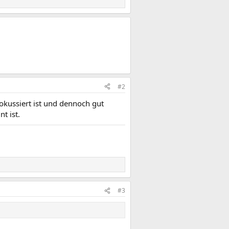
#2
okussiert ist und dennoch gut
t ist.
#3