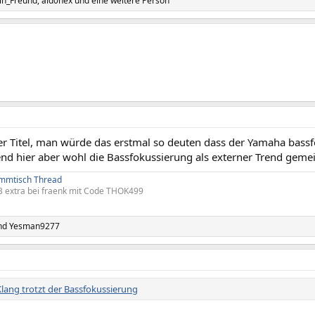
in_Freund
,
aid0nex
und eine weitere Person
er Titel, man würde das erstmal so deuten dass der Yamaha bassf
nd hier aber wohl die Bassfokussierung als externer Trend gemein
ammtisch Thread
 extra bei fraenk mit Code THOK499
nd
Yesman9277
Klang trotzt der Bassfokussierung