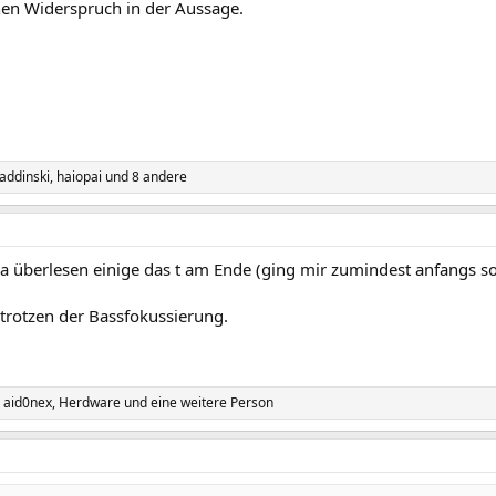
nen Widerspruch in der Aussage.
addinski
,
haiopai
und 8 andere
a überlesen einige das t am Ende (ging mir zumindest anfangs so
trotzen der Bassfokussierung.
,
aid0nex
,
Herdware
und eine weitere Person