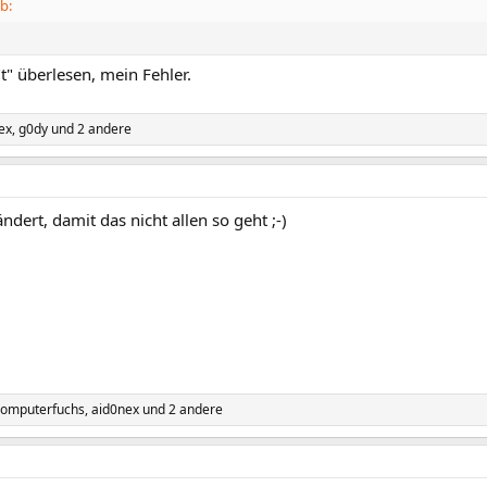
b:
"t" überlesen, mein Fehler.
ex
,
g0dy
und 2 andere
ändert, damit das nicht allen so geht ;-)
omputerfuchs
,
aid0nex
und 2 andere