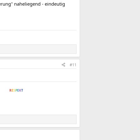
ierung" naheliegend - eindeutig
#11
nd und
R
E
S
P
E
K
T