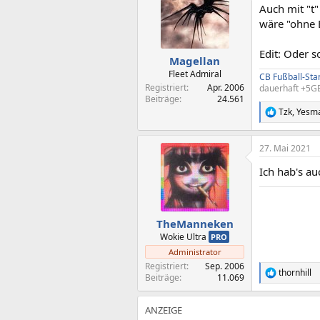
Auch mit "t"
i
o
wäre "ohne 
n
e
Edit: Oder s
n
Magellan
:
Fleet Admiral
CB Fußball-St
Registriert
Apr. 2006
dauerhaft +5GB
Beiträge
24.561
Tzk
,
Yesm
R
e
a
27. Mai 2021
k
t
Ich hab's au
i
o
n
e
n
TheManneken
:
Wokie Ultra
PRO
Administrator
Registriert
Sep. 2006
thornhill
R
Beiträge
11.069
e
a
k