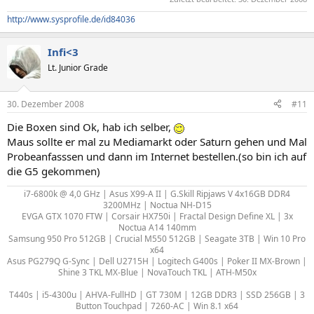
http://www.sysprofile.de/id84036
Infi<3
Lt. Junior Grade
30. Dezember 2008
#11
Die Boxen sind Ok, hab ich selber,
Maus sollte er mal zu Mediamarkt oder Saturn gehen und Mal
Probeanfasssen und dann im Internet bestellen.(so bin ich auf
die G5 gekommen)
i7-6800k @ 4,0 GHz | Asus X99-A II | G.Skill Ripjaws V 4x16GB DDR4
3200MHz | Noctua NH-D15
EVGA GTX 1070 FTW | Corsair HX750i | Fractal Design Define XL | 3x
Noctua A14 140mm
Samsung 950 Pro 512GB | Crucial M550 512GB | Seagate 3TB | Win 10 Pro
x64
Asus PG279Q G-Sync | Dell U2715H | Logitech G400s | Poker II MX-Brown |
Shine 3 TKL MX-Blue | NovaTouch TKL | ATH-M50x
T440s | i5-4300u | AHVA-FullHD | GT 730M | 12GB DDR3 | SSD 256GB | 3
Button Touchpad | 7260-AC | Win 8.1 x64