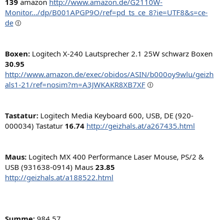
139
amazon
http://www.amazon.de/G2110W-
Monitor.../dp/B001APGP9O/ref=pd_ts_ce_8?ie=UTF8&s=ce-
de
Boxen:
Logitech X-240 Lautsprecher 2.1 25W schwarz Boxen
30.95
http://www.amazon.de/exec/obidos/ASIN/b000oy9wlu/geizh
als1-21/ref=nosim?m=A3JWKAKR8XB7XF
Tastatur:
Logitech Media Keyboard 600, USB, DE (920-
000034) Tastatur
16.74
http://geizhals.at/a267435.html
Maus:
Logitech MX 400 Performance Laser Mouse, PS/2 &
USB (931638-0914) Maus
23.85
http://geizhals.at/a188522.html
Summe:
984.57