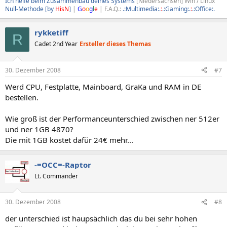
Ich helfe beim Zusammenbau deines Systems
[Niedersachsen] Win / Linux
Null-Methode [by
HisN
]
|
G
o
o
g
l
e
| F.A.Q.:
.:Multimedia:.
:
.:Gaming:.
:
.:Office:.
rykketiff
R
Cadet 2nd Year
Ersteller dieses Themas
30. Dezember 2008
#7
Werd CPU, Festplatte, Mainboard, GraKa und RAM in DE
bestellen.
Wie groß ist der Performanceunterschied zwischen ner 512er
und ner 1GB 4870?
Die mit 1GB kostet dafür 24€ mehr...
-=OCC=-Raptor
Lt. Commander
30. Dezember 2008
#8
der unterschied ist haupsächlich das du bei sehr hohen