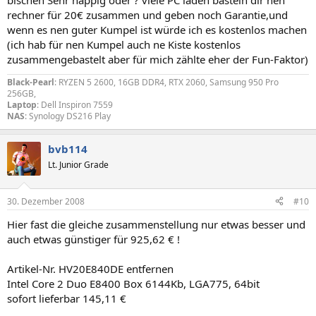
bischen Sehr happig oder ? viele PC läden basteln dir nen
rechner für 20€ zusammen und geben noch Garantie,und
wenn es nen guter Kumpel ist würde ich es kostenlos machen
(ich hab für nen Kumpel auch ne Kiste kostenlos
zusammengebastelt aber für mich zählte eher der Fun-Faktor)
Black-Pearl
: RYZEN 5 2600, 16GB DDR4, RTX 2060, Samsung 950 Pro
256GB,
Laptop
: Dell Inspiron 7559
NAS
: Synology DS216 Play
bvb114
Lt. Junior Grade
30. Dezember 2008
#10
Hier fast die gleiche zusammenstellung nur etwas besser und
auch etwas günstiger für 925,62 € !
Artikel-Nr. HV20E840DE entfernen
Intel Core 2 Duo E8400 Box 6144Kb, LGA775, 64bit
sofort lieferbar 145,11 €