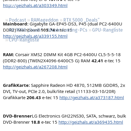
Regeln
http://geizhals.at/a303349.html
Podcast
RAMageddon
RTX 5000 „Deals“
Mainboard:
Gigabyte GA-EP45-DS3, P45 (dual PC2-6400U
DDR2) Mainboard
109.74
e-tec 15
RX 9000 „Deals“
Ideale Gaming-PCs
GPU-Rangliste
http://geizhals.at/a339155.html
CPU-Rangliste
RAM:
Corsair XMS2 DIMM Kit 4GB PC2-6400U CL5-5-5-18
(DDR2-800) (TWIN2X4096-6400C5 G) RAM
42.41
e-tec 15
http://geizhals.at/a267208.html
GrafikKarte:
Sapphire Radeon HD 4870, 512MB GDDR5, 2x
DVI, TV-out, PCIe 2.0, bulk/lite retail (11133-03-10/20R)
Grafikkarte
206.43
e-tec 15
http://geizhals.at/a373187.html
DVD-Brenner
LG Electronics GH22NS30, SATA, schwarz, bulk
DVD-Brenner
18.8
e-tec 15
http://geizhals.at/a369435.html