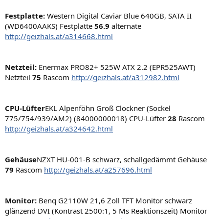
Festplatte:
Western Digital Caviar Blue 640GB, SATA II
(WD6400AAKS) Festplatte
56.9
alternate
http://geizhals.at/a314668.html
Netzteil:
Enermax PRO82+ 525W ATX 2.2 (EPR525AWT)
Netzteil
75
Rascom
http://geizhals.at/a312982.html
CPU-Lüfter
EKL Alpenföhn Groß Clockner (Sockel
775/754/939/AM2) (84000000018) CPU-Lüfter
28
Rascom
http://geizhals.at/a324642.html
Gehäuse
NZXT HU-001-B schwarz, schallgedämmt Gehäuse
79
Rascom
http://geizhals.at/a257696.html
Monitor:
Benq G2110W 21,6 Zoll TFT Monitor schwarz
glänzend DVI (Kontrast 2500:1, 5 Ms Reaktionszeit) Monitor