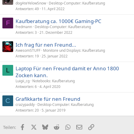
dogAteYelowSnow
Desktop-Computer: Kaufberatung
Antworten
49
11. April 2022
Kaufberatung ca. 1000€ Gaming-PC
F
fredmann
Desktop-Computer: Kaufberatung
Antworten
3
21. Dezember 2022
Ich frag für nen Freund...
AwesomSTUFF
Monitore und Displays: Kaufberatung
Antworten
19
25. Januar 2022
Laptop Für nen Freund damit er Anno 1800
L
Zocken kann.
Luigii_cg
Notebooks: Kaufberatung
Antworten
6
4. April 2020
Grafikkarte für nen Freund
C
crazypaddy
Desktop-Computer: Kaufberatung
Antworten
20
5. Januar 2019
Facebook
X (Twitter)
Bluesky
Reddit
WhatsApp
E-Mail
Link
Teilen: