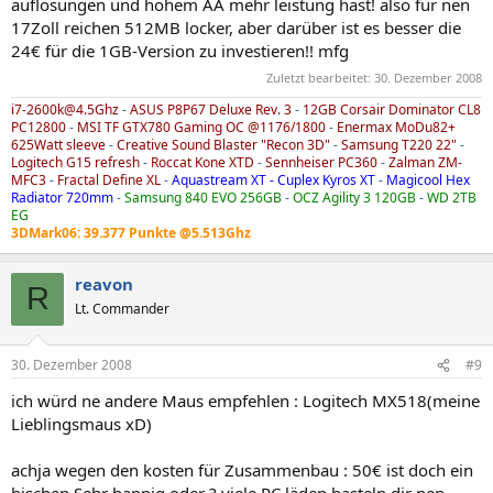
auflösungen und hohem AA mehr leistung hast! also für nen
17Zoll reichen 512MB locker, aber darüber ist es besser die
24€ für die 1GB-Version zu investieren!! mfg
Zuletzt bearbeitet:
30. Dezember 2008
i7-2600k@4.5Ghz
-
ASUS P8P67 Deluxe Rev. 3
-
12GB Corsair Dominator CL8
PC12800
-
MSI TF GTX780 Gaming OC @1176/1800
-
Enermax MoDu82+
625Watt sleeve
-
Creative Sound Blaster "Recon 3D"
-
Samsung T220 22"
-
Logitech G15 refresh
-
Roccat Kone XTD
-
Sennheiser PC360
-
Zalman ZM-
MFC3
-
Fractal Define XL
-
Aquastream XT - Cuplex Kyros XT
-
Magicool Hex
Radiator 720mm
-
Samsung 840 EVO 256GB
-
OCZ Agility 3 120GB
-
WD 2TB
EG
3DMark06: 39.377 Punkte @5.513Ghz
reavon
R
Lt. Commander
30. Dezember 2008
#9
ich würd ne andere Maus empfehlen : Logitech MX518(meine
Lieblingsmaus xD)
achja wegen den kosten für Zusammenbau : 50€ ist doch ein