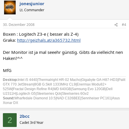
jonesjunior
Lt. Commander
30. Dezember 2008
#4
Boxen : Logitech Z3-e ( besser als Z-4)
Graka:
http://geizhals.at/a365732.html
Der Monitor ist ja mal seeehr günstig. Gibts da vielleicht nen
Haken?^^
MfG
Desktop:
Intel i5 4440|Thermalright HR-02 Macho|Gigabyte GA-H87-HD3|Palit
GTX 770 JetStream|8GB G.Skill 1333MHz CL9|Enermax Modu82+
525W|Fractal Design Refine R4|WD 640GB|Samsung Evo 120GB|Dell
U2311H|Logitech G5|Steelseries Qck|Steelseries 6Gv2
Sound:
Wharfedale Diamond 10.5|NAD C326BEE|Sennheiser PC161|Asus
Xonar DX
2bcc
2
Cadet 3rd Year