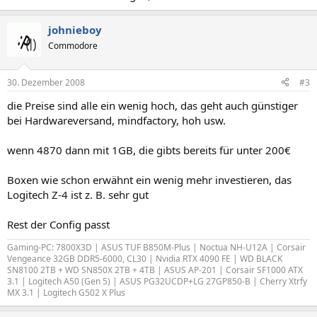
johnieboy
Commodore
30. Dezember 2008
#3
die Preise sind alle ein wenig hoch, das geht auch günstiger
bei Hardwareversand, mindfactory, hoh usw.
wenn 4870 dann mit 1GB, die gibts bereits für unter 200€
Boxen wie schon erwähnt ein wenig mehr investieren, das
Logitech Z-4 ist z. B. sehr gut
Rest der Config passt
Gaming-PC: 7800X3D | ASUS TUF B850M-Plus | Noctua NH-U12A | Corsair
Vengeance 32GB DDR5-6000, CL30 | Nvidia RTX 4090 FE | WD BLACK
SN8100 2TB + WD SN850X 2TB + 4TB | ASUS AP-201 | Corsair SF1000 ATX
3.1 | Logitech A50 (Gen 5)
| ASUS PG32UCDP+LG 27GP850-B |
Cherry Xtrfy
MX 3.1
|
Logitech G502 X Plus