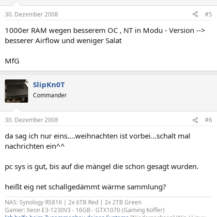
30. Dezember 2008
#5
1000er RAM wegen besserem OC , NT in Modu - Version -->
besserer Airflow und weniger Salat
MfG
SlipKn0T
Commander
30. Dezember 2008
#6
da sag ich nur eins....weihnachten ist vorbei...schalt mal
nachrichten ein^^
pc sys is gut, bis auf die mängel die schon gesagt wurden.
heißt eig net schallgedämmt wärme sammlung?
NAS: Synology RS816 | 2x 6TB Red | 2x 2TB Green
Gamer: Xeon E3-1230V3 - 16GB - GTX1070 (Gaming Koffer)