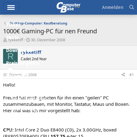
Hauptmenü
Anmelden
Desktop-Computer: Kaufberatung
Ticker
1000€ Gaming-PC für nen Freund
Tests
E
E
rykketiff
30. Dezember 2008
r
r
Downloads
s
s
rykketiff
R
t
t
Cadet 2nd Year
e
e
Preisvergleich
l
l
l
l
30. Dezember 2008
#1
Forum
e
t
r
a
Hallo!
Aktuelles
m
Freund hat mich gebeten für ihn einen "geilen" PC
Empfohlene Inhalte
zusammenzubauen, mit Monitor, Tastatur, Maus und Boxen.
Neue Beiträge
Hier mal was ich mir vorgestellt hab:
Neueste Aktivitäten
CPU:
Intel Core 2 Duo E8400 (C0), 2x 3.00GHz, boxed
Leserartikel
(BX80570E8400) CPU
157.75
e-tec 15