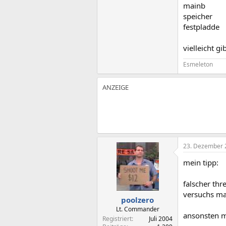
mainb
speicher
festpladde
vielleicht gi
Esmeleton
23. Dezember 
mein tipp:
falscher thre
versuchs ma
poolzero
Lt. Commander
ansonsten m
Registriert
Juli 2004