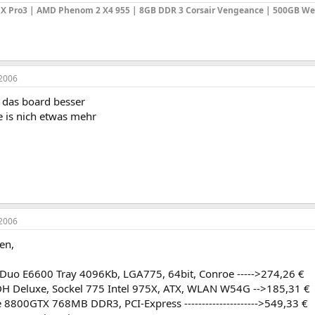
X Pro3 | AMD Phenom 2 X4 955 | 8GB DDR 3 Corsair Vengeance | 500GB We
2006
t das board besser
e is nich etwas mehr
2006
en,
2 Duo E6600 Tray 4096Kb, LGA775, 64bit, Conroe ----->274,26 €
 Deluxe, Sockel 775 Intel 975X, ATX, WLAN W54G -->185,31 €
8800GTX 768MB DDR3, PCI-Express --------------------->549,33 €