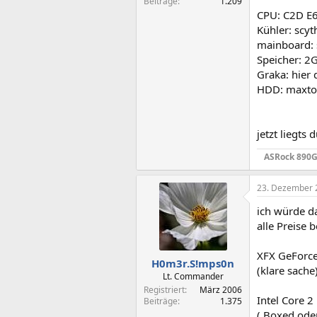
Beiträge
1.209
CPU: C2D E
Kühler: scyt
mainboard: 
Speicher: 2G
Graka: hier 
HDD: maxtor
jetzt liegts
ASRock 890G
23. Dezember 
ich würde d
alle Preise 
XFX GeForc
H0m3r.S!mps0n
(klare sache
Lt. Commander
Registriert
März 2006
Intel Core 
Beiträge
1.375
( Boxed oder