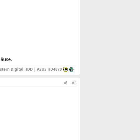
häuse.
stern Digital HDD | ASUS HD4870
#3