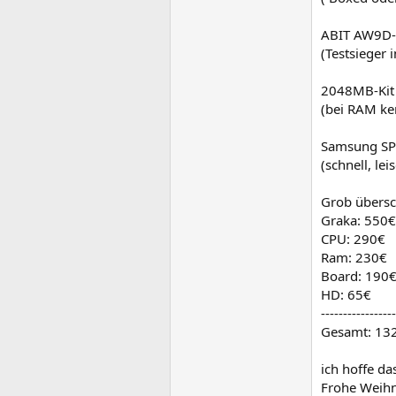
ABIT AW9D-M
(Testsieger 
2048MB-Kit 
(bei RAM ken
Samsung SP
(schnell, le
Grob übersc
Graka: 550€
CPU: 290€
Ram: 230€
Board: 190
HD: 65€
-----------------
Gesamt: 13
ich hoffe das
Frohe Weih