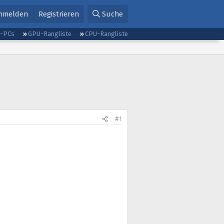
nmelden
Registrieren
Suche
g-PCs
GPU-Rangliste
CPU-Rangliste
#1