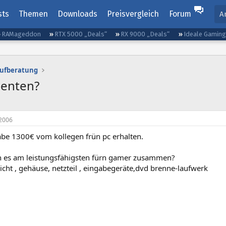
sts
Themen
Downloads
Preisvergleich
Forum
A
RAMageddon
RTX 5000 „Deals“
RX 9000 „Deals“
Ideale Gamin
aufberatung
enten?
2006
habe 1300€ vom kollegen frün pc erhalten.
ich es am leistungsfähigsten fürn gamer zusammen?
icht , gehäuse, netzteil , eingabegeräte,dvd brenne-laufwerk