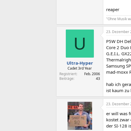
reaper
"Ohne Musik wä
23. Dezember 
U
P5W DH Del
Core 2 Duo 
G.E.I.L. G
Thermalrigh
Ultra-Hyper
Samsung SP2
Cadet 3rd Year
mad-moxx R
Registriert
Feb. 2006
Beiträge
43
hab ich ge
ist kaum zu
23. Dezember 
er will was
kostet zwar
der SI-128 is