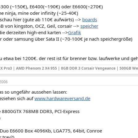
6300 (~150€), E6400(~190€) oder E6600(~270€)
he ninja, mine oder infinity (~25-40€)
schau hier (gute ab 110€ aufwärts) -->
boards
B von kingston, OCZ, Geil, corsair -->
speicher
die derzeiten high-end karten -->
Grafik
 oder samsung über Sata II (~70-100€ je nach speichergröße)
 du etwa bei 1200€. der rest ist für brenner bzw. laufwerke und ge
X Pro3 | AMD Phenom 2 X4 955 | 8GB DDR 3 Corsair Vengeance | 500GB We
2006
as so ungefähr aussehen lassen:
beziehen sich auf
www.hardwareversand.de
e 8800GTX 768MB DDR3, PCI-Express
)
2 Duo E6600 Box 4096Kb, LGA775, 64bit, Conroe
 tray?)