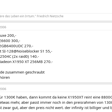
re das Leben ein Irrtum." Friedrich Nietzsche
2006
uxe 200,-
E6600 300,-
X22GB6400UDC 270.-
t SI-128@Noiseblocker S1 55,-
504C (2x raid0) 140.-
adeon X1950 XT 256MB 270.-
rade zusammen geschraubt
 hören
2006
 für 1300€ haben, dann kommt da keine X1950XT rein! eine 8800
 etwas mehr, aber passt immer noch in den preisrahmen von 130
t zwar gut, aber den preis nicht wert. der infinity ist billiger und 