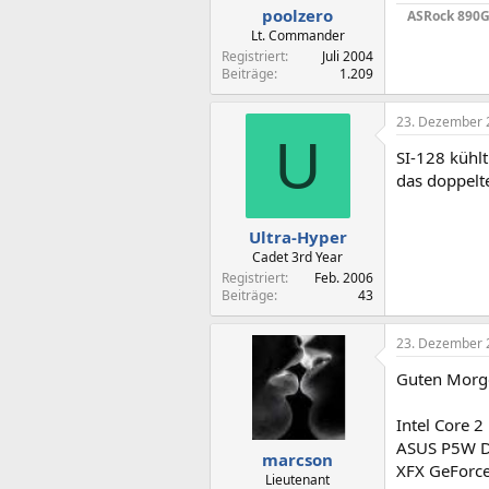
poolzero
ASRock 890G
Lt. Commander
Registriert
Juli 2004
Beiträge
1.209
23. Dezember 
U
SI-128 kühl
das doppelt
Ultra-Hyper
Cadet 3rd Year
Registriert
Feb. 2006
Beiträge
43
23. Dezember 
Guten Morg
Intel Core 
ASUS P5W DH
marcson
XFX GeForce 
Lieutenant