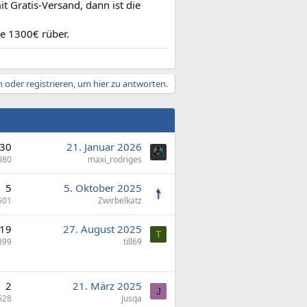
 Gratis-Versand, dann ist die
ie 1300€ rüber.
 oder registrieren, um hier zu antworten.
30
21. Januar 2026
080
maxi_rodriges
5
5. Oktober 2025
501
Zwirbelkatz
19
27. August 2025
T
399
till69
2
21. März 2025
J
628
Jusqa