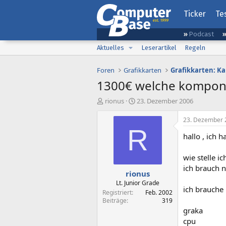
Ticker
Te
Podcast
Aktuelles
Leserartikel
Regeln
Foren
Grafikkarten
Grafikkarten: K
1300€ welche kompon
E
E
rionus
23. Dezember 2006
r
r
s
s
23. Dezember 
t
t
R
hallo , ich 
e
e
l
l
l
l
wie stelle 
e
t
ich brauch n
rionus
r
a
m
Lt. Junior Grade
ich brauche
Registriert
Feb. 2002
Beiträge
319
graka
cpu