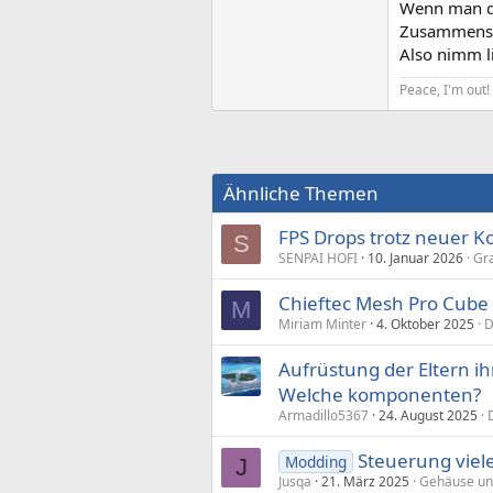
Wenn man da
Zusammenste
Also nimm l
Peace, I'm out!
Ähnliche Themen
FPS Drops trotz neuer
S
SENPAI HOFI
10. Januar 2026
Gr
Chieftec Mesh Pro Cube
M
Miriam Minter
4. Oktober 2025
D
Aufrüstung der Eltern ih
Welche komponenten?
Armadillo5367
24. August 2025
Steuerung vie
Modding
J
Jusqa
21. März 2025
Gehäuse un