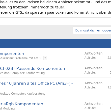
s alles zu den Preisen bei einem Anbieter bekommt - und das mit
llung trotzdem immernoch zu teuer.
ieber die GTS.. da sparste n paar öcken und kommst nicht über d
Du musst dich einloggen
 Komponenten
Antworten
Aufrufe
2.
afikkarten: Probleme mit AMD
2
 CI-02B - Passende Komponenten
Antworten
Aufrufe
esktop-Computer: Kaufberatung
res 10 Jahren altes Office PC (Am3+) -
Antworten
Aufrufe
1.
Desktop-Computer: Kaufberatung
ler aRgb Komponenten
Antworten
Aufrufe
d Modding