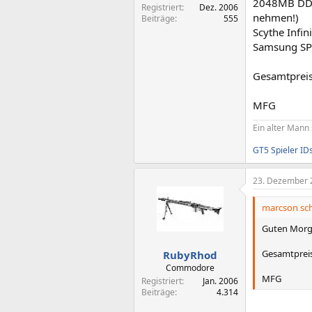
2048MB DDR2
Registriert
Dez. 2006
nehmen!)
Beiträge
555
Scythe Infin
Samsung SP1
Gesamtpreis
MFG
Ein alter Mann 
GT5 Spieler ID
23. Dezember 
marcson sch
Guten Morg
Gesamtpreis
RubyRhod
Commodore
MFG
Registriert
Jan. 2006
Beiträge
4.314