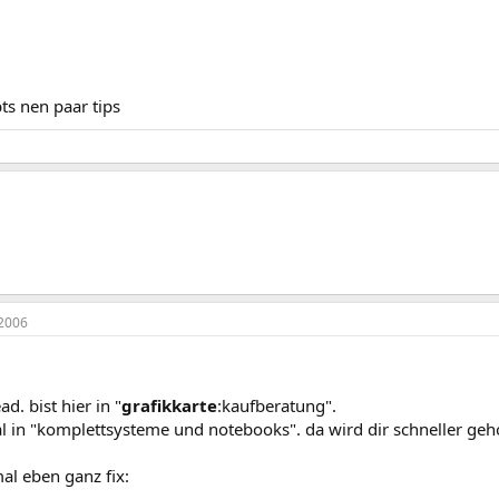
bts nen paar tips
2006
ad. bist hier in "
grafikkarte
:kaufberatung".
l in "komplettsysteme und notebooks". da wird dir schneller geh
al eben ganz fix: