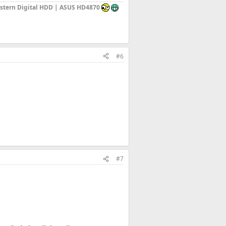
stern Digital HDD | ASUS HD4870
#6
#7