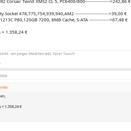
 Corsair TwinX XMS2 CL 5, PC6400/800----------------->242,86 € 
ity Sockel 478,775,754,939,940,AM2 ----------------------->39,00 €
213C P80,120GB 7200, 8MB Cache, S-ATA -------------->67,48 €
 = 1.358,24 €
stirbt - ein junges Mädchen lebt. Fairer Tausch
s
2006
rieb:
en,
 = 1.358,24 €