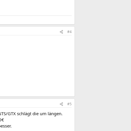
#4
#5
GTS/GTX schlägt die um längen.
0€
besser.