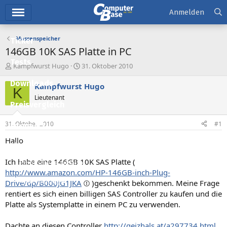
Hauptmenü
Anmelden
Massenspeicher
Ticker
146GB 10K SAS Platte in PC
Tests
E
E
Kampfwurst Hugo
31. Oktober 2010
r
r
Downloads
s
s
Kampfwurst Hugo
K
t
t
Lieutenant
e
e
Preisvergleich
l
l
l
l
31. Oktober 2010
#1
Forum
e
t
r
a
Hallo
Aktuelles
m
Ich habe eine 146GB 10K SAS Platte (
Empfohlene Inhalte
http://www.amazon.com/HP-146GB-inch-Plug-
Neue Beiträge
Drive/dp/B000JG1JKA
)geschenkt bekommen. Meine Frage
rentiert es sich einen billigen SAS Controller zu kaufen und die
Neueste Aktivitäten
Platte als Systemplatte in einem PC zu verwenden.
Leserartikel
Dachte an diesen Controller
http://geizhals.at/a297734.html