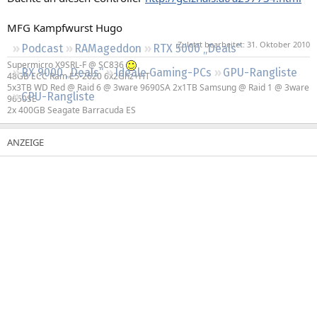
Regeln
MFG Kampfwurst Hugo
Zuletzt bearbeitet:
31. Oktober 2010
Podcast
RAMageddon
RTX 5000 „Deals“
Supermicro X9SRL-F @ SC836
RX 9000 „Deals“
Ideale Gaming-PCs
GPU-Rangliste
48GB ECC Ram E5-2620 6x2Ghz+HT
5x3TB WD Red @ Raid 6 @ 3ware 9690SA 2x1TB Samsung @ Raid 1 @ 3ware
CPU-Rangliste
9650SE
2x 400GB Seagate Barracuda ES