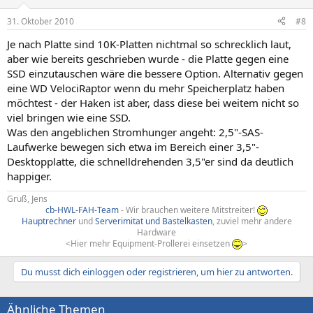
31. Oktober 2010
#8
Je nach Platte sind 10K-Platten nichtmal so schrecklich laut,
aber wie bereits geschrieben wurde - die Platte gegen eine
SSD einzutauschen wäre die bessere Option. Alternativ gegen
eine WD VelociRaptor wenn du mehr Speicherplatz haben
möchtest - der Haken ist aber, dass diese bei weitem nicht so
viel bringen wie eine SSD.
Was den angeblichen Stromhunger angeht: 2,5"-SAS-
Laufwerke bewegen sich etwa im Bereich einer 3,5"-
Desktopplatte, die schnelldrehenden 3,5"er sind da deutlich
happiger.
Gruß, Jens
cb-HWL-FAH-Team
- Wir brauchen weitere Mitstreiter!
Hauptrechner
und
Serverimitat und Bastelkasten
, zuviel mehr andere
Hardware
<Hier mehr Equipment-Prollerei einsetzen
>​
Du musst dich einloggen oder registrieren, um hier zu antworten.
Ähnliche Themen