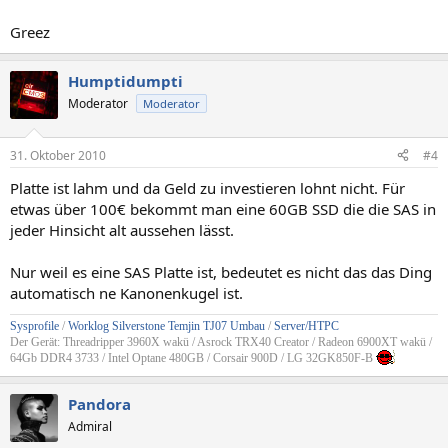
Greez
Humptidumpti
Moderator
Moderator
31. Oktober 2010
#4
Platte ist lahm und da Geld zu investieren lohnt nicht. Für
etwas über 100€ bekommt man eine 60GB SSD die die SAS in
jeder Hinsicht alt aussehen lässt.
Nur weil es eine SAS Platte ist, bedeutet es nicht das das Ding
automatisch ne Kanonenkugel ist.
Sysprofile
/
Worklog Silverstone Temjin TJ07 Umbau
/
Server/HTPC
Der Gerät: Threadripper 3960X wakü / Asrock TRX40 Creator / Radeon 6900XT wakü /
64Gb DDR4 3733 / Intel Optane 480GB / Corsair 900D / LG 32GK850F-B
Pandora
Admiral