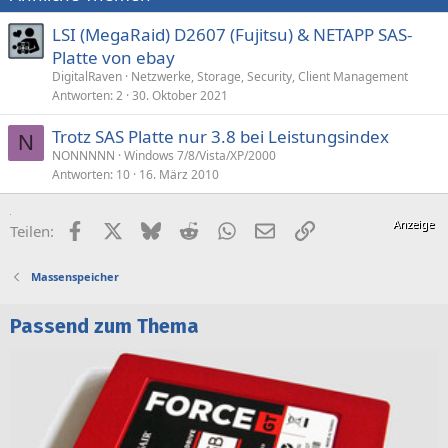
LSI (MegaRaid) D2607 (Fujitsu) & NETAPP SAS-
Platte von ebay
DigitalRaven
Netzwerke, Storage, Security, Client Management
Antworten
2
30. Oktober 2021
Trotz SAS Platte nur 3.8 bei Leistungsindex
N
NONNNNN
Windows 7/8/Vista/XP/2000
Antworten
10
16. März 2010
Facebook
X (Twitter)
Bluesky
Reddit
WhatsApp
E-Mail
Link
Teilen:
Massenspeicher
Passend zum Thema