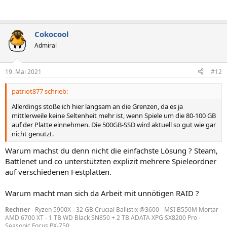
Cokocool
Admiral
19. Mai 2021
#12
patriot877 schrieb:
Allerdings stoße ich hier langsam an die Grenzen, da es ja
mittlerweile keine Seltenheit mehr ist, wenn Spiele um die 80-100 GB
auf der Platte einnehmen. Die 500GB-SSD wird aktuell so gut wie gar
nicht genutzt.
Warum machst du denn nicht die einfachste Lösung ? Steam,
Battlenet und co unterstützten explizit mehrere Spieleordner
auf verschiedenen Festplatten.
Warum macht man sich da Arbeit mit unnötigen RAID ?
Rechner
- Ryzen 5900X - 32 GB Crucial Ballistix @3600 - MSI B550M Mortar -
AMD 6700 XT - 1 TB WD Black SN850 + 2 TB ADATA XPG SX8200 Pro -
Seasonic Focus PX-750