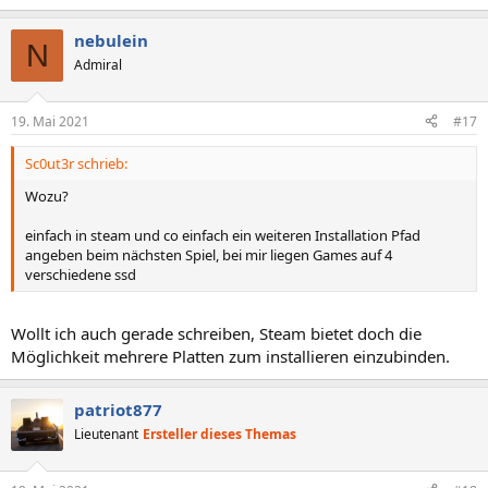
e
a
nebulein
k
N
t
Admiral
i
o
n
19. Mai 2021
#17
e
n
Sc0ut3r schrieb:
:
Wozu?
einfach in steam und co einfach ein weiteren Installation Pfad
angeben beim nächsten Spiel, bei mir liegen Games auf 4
verschiedene ssd
Wollt ich auch gerade schreiben, Steam bietet doch die
Möglichkeit mehrere Platten zum installieren einzubinden.
patriot877
Lieutenant
Ersteller dieses Themas