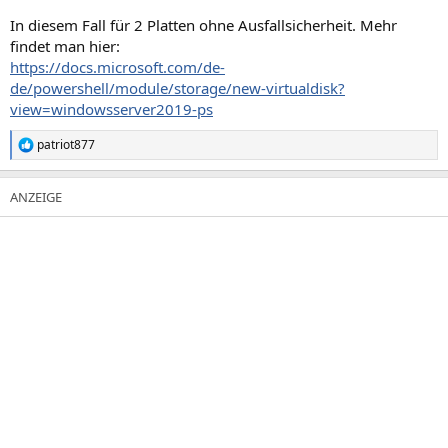
In diesem Fall für 2 Platten ohne Ausfallsicherheit. Mehr
findet man hier:
https://docs.microsoft.com/de-
de/powershell/module/storage/new-virtualdisk?
view=windowsserver2019-ps
patriot877
R
e
a
k
t
i
o
n
e
n
: