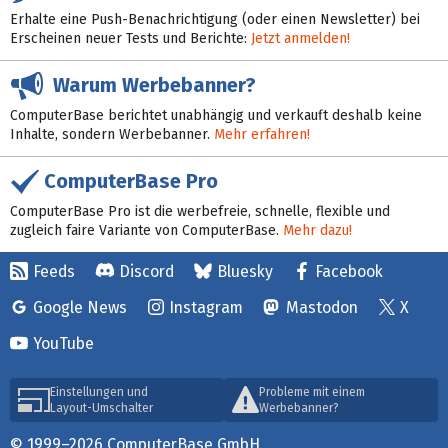
Erhalte eine Push-Benachrichtigung (oder einen Newsletter) bei
Erscheinen neuer Tests und Berichte:
Jetzt anmelden!
Warum Werbebanner?
ComputerBase berichtet unabhängig und verkauft deshalb keine
Inhalte, sondern Werbebanner.
Mehr erfahren!
ComputerBase Pro
ComputerBase Pro ist die werbefreie, schnelle, flexible und
zugleich faire Variante von ComputerBase.
Mehr dazu!
Feeds
Discord
Bluesky
Facebook
Google News
Instagram
Mastodon
X
YouTube
Einstellungen und
Probleme mit einem
Layout-Umschalter
Werbebanner?
© 1999–2026 ComputerBase GmbH