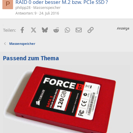
RAID 0 oder besser M.2 bzw. PCIe SSD ?
P
philipp28
Massenspeicher
Antworten
9
24. Juli 2016
Facebook
X (Twitter)
Bluesky
Reddit
WhatsApp
E-Mail
Link
Teilen:
Massenspeicher
Passend zum Thema