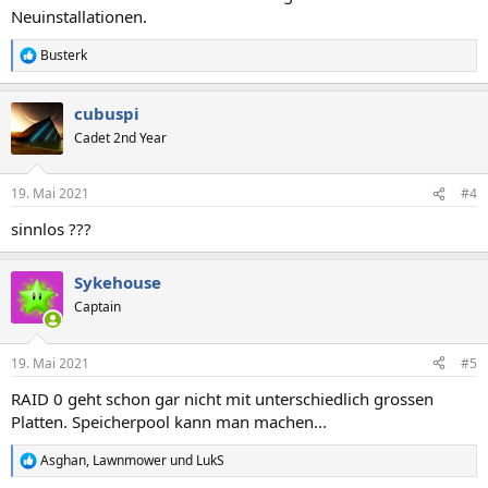
Neuinstallationen.
Busterk
R
e
a
cubuspi
k
t
Cadet 2nd Year
i
o
n
19. Mai 2021
#4
e
n
sinnlos ???
:
Sykehouse
Captain
19. Mai 2021
#5
RAID 0 geht schon gar nicht mit unterschiedlich grossen
Platten. Speicherpool kann man machen...
Asghan
,
Lawnmower
und
LukS
R
e