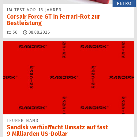
RETRO
IM TEST VOR 15 JAHREN
Corsair Force GT in Ferrari-Rot zur
Bestleistung
Kommentare
56
08.08.2026
TEURER NAND
Sandisk verfünffacht Umsatz auf fast
9 Milliarden US-Dollar