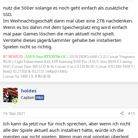
n
nutz die 500er solange es noch geht einfach als zusätzliche
:
SSD.
Im Weihnachtsgeschäft dann mal über eine 2TB nachdenken.
Wenn es bis dahin mit dem Speicherplatz eng wird einfach
mal paar Games löschen die man aktuell nicht spielt.
Verstehe dieses Jäger&Sammler gehabe bei installierten
Spielen nicht so richtig.
R7 9850X3D
|
ASUS Strix RTX5070ti OC
| 32GB DDR5-6400 CL32 Corsair Vengeance
RGB (+Light Enhancement Kit)| 4TB Samsung 9100 Pro | ASUS Strix B850-E Gaming
Wifi |
Corsair Titan 360 LCD & 9x Corsair iCue LX120 RGB
| Corsair HX1200i SHIFT |
BenQ XL2730Z & XL2735 1440p@144Hz
Corsair Air 5400 LX-R
R
G
B
😍
holdes
Captain
PRO
19. Mai 2021
#15
Ich kann da jetzt nur für mich sprechen, aber wenn ich nicht
alle der Spiele aktuell auch installiert hätte, würde ich die
meisten gar nicht spielen. Wenn man mal spontan überlegt