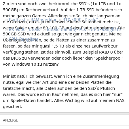
Zudem sind noch zwei herkömmliche SSD´s (1x 1TB und 1x
Regeln
500GB) im Rechner verbaut. Auf der 1 TB-SSD befinden sich
meine ganzen Games. Allerdings stoße ich hier langsam an
Podcast
RAMageddon
RTX 5000 „Deals“
die Grenzen, da es ja mittlerweile keine Seltenheit mehr ist,
wenn Spiele um die 80-100 GB auf der Platte einnehmen. Die
RX 9000 „Deals“
Ideale Gaming-PCs
GPU-Rangliste
500GB-SSD wird aktuell so gut wie gar nicht genutzt. Meine
CPU-Rangliste
Überlegung ist nun, beide Platten zu einer zusammen zu
fassen, so das mir quasi 1,5 TB als einzelnes Laufwerk zur
Verfügung stehen. Ist das sinnvoll, zum Beispiel RAID 0 über
das BIOS zu Verwenden oder doch lieber den "Speicherpool"
von Windows 10 zu nutzen?
Mir ist natürlich bewusst, wenn ich eine Zusammenlegung
nutze, egal welcher Art und eine der beiden Platten die
Grätsche macht, alle Daten auf den beiden SSD´s Pfutsch
wären. Das würde ich in Kauf nehmen, das es sich hier "nur"
um Spiele-Daten handelt. Alles Wichtig wird auf meinem NAS
gesichert.