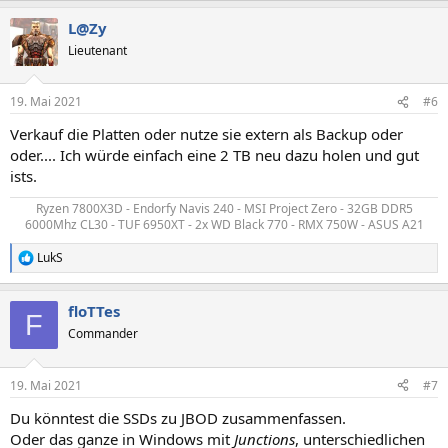
a
L@Zy
k
t
Lieutenant
i
o
n
19. Mai 2021
#6
e
n
Verkauf die Platten oder nutze sie extern als Backup oder
:
oder.... Ich würde einfach eine 2 TB neu dazu holen und gut
ists.
Ryzen 7800X3D - Endorfy Navis 240 - MSI Project Zero - 32GB DDR5
6000Mhz CL30 - TUF 6950XT - 2x WD Black 770 - RMX 750W - ASUS A21​
LukS
R
e
a
floTTes
k
F
t
Commander
i
o
n
19. Mai 2021
#7
e
n
Du könntest die SSDs zu JBOD zusammenfassen.
:
Oder das ganze in Windows mit
Junctions
, unterschiedlichen