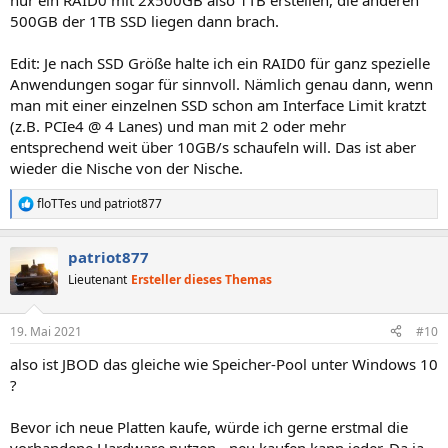
nur ein RAID0 mit 2x500GB also 1TB erstellen, die anderen
500GB der 1TB SSD liegen dann brach.
Edit: Je nach SSD Größe halte ich ein RAID0 für ganz spezielle
Anwendungen sogar für sinnvoll. Nämlich genau dann, wenn
man mit einer einzelnen SSD schon am Interface Limit kratzt
(z.B. PCIe4 @ 4 Lanes) und man mit 2 oder mehr
entsprechend weit über 10GB/s schaufeln will. Das ist aber
wieder die Nische von der Nische.
floTTes
und
patriot877
R
e
a
patriot877
k
t
Lieutenant
Ersteller dieses Themas
i
o
n
19. Mai 2021
#10
e
n
also ist JBOD das gleiche wie Speicher-Pool unter Windows 10
:
?
Bevor ich neue Platten kaufe, würde ich gerne erstmal die
vorhandene Hardware nutzen - neu kaufen kann jeder. Da ja