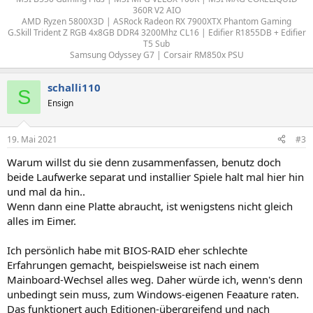
360R V2 AIO
AMD Ryzen 5800X3D | ASRock Radeon RX 7900XTX Phantom Gaming
G.Skill Trident Z RGB 4x8GB DDR4 3200Mhz CL16 | Edifier R1855DB + Edifier
T5 Sub
Samsung Odyssey G7 | Corsair RM850x PSU​
schalli110
S
Ensign
19. Mai 2021
#3
Warum willst du sie denn zusammenfassen, benutz doch
beide Laufwerke separat und installier Spiele halt mal hier hin
und mal da hin..
Wenn dann eine Platte abraucht, ist wenigstens nicht gleich
alles im Eimer.
Ich persönlich habe mit BIOS-RAID eher schlechte
Erfahrungen gemacht, beispielsweise ist nach einem
Mainboard-Wechsel alles weg. Daher würde ich, wenn's denn
unbedingt sein muss, zum Windows-eigenen Feaature raten.
Das funktionert auch Editionen-übergreifend und nach