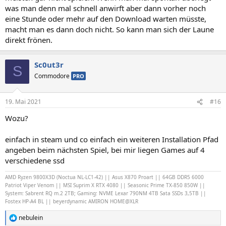
was man denn mal schnell anwirft aber dann vorher noch
eine Stunde oder mehr auf den Download warten müsste,
macht man es dann doch nicht. So kann man sich der Laune
direkt frönen.
Sc0ut3r
S
Commodore
PRO
19. Mai 2021
#16
Wozu?
einfach in steam und co einfach ein weiteren Installation Pfad
angeben beim nächsten Spiel, bei mir liegen Games auf 4
verschiedene ssd
AMD Ryzen 9800X3D (Noctua NL-LC1-42) || Asus X870 Proart || 64GB DDR5 6000
Patriot Viper Venom || MSI Suprim X RTX 4080 || Seasonic Prime TX-850 850W ||
System: Sabrent RQ m.2 2TB; Gaming: NVME Lexar 790NM 4TB Sata SSDs 3,5TB ||
Fostex HP-A4 BL || beyerdynamic AMIRON HOME@XLR
nebulein
R