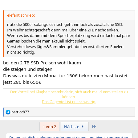
elefant schrieb:
nutz die 500er solange es noch geht einfach als zusätzliche SSD.
Im Weihnachtsgeschäft dann mal über eine 2TB nachdenken.
Wenn es bis dahin mit dem Speicherplatz eng wird einfach mal paar
Games löschen die man aktuell nicht spielt.
Verstehe dieses Jäger&Sammler gehabe bei installierten Spielen
nicht so richtig.
bei den 2 TB SSD Preisen wohl kaum
die steigen und steigen.
Das was du letzten Monat für 150€ bekommen hast kostet
jetzt 280 bis 650€
Der Vorteil bei Klugheit besteht darin, sich auch mal dumm stellen zu
können.
Das Gegenteil ist nur schwierig.
patriot877
R
e
a
Letzte
1 von 2
Nächste
k
t
Du musst dich einloggen oder registrieren, um hier zu antworten.