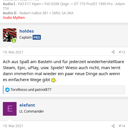
Audio I
- FiiO E17 Alpen + FiiO E09K Qogir -> DT 770 Pro/DT 1990 Pro - Adam
T5V
Audio II
- Nubert nuBox 381 + SMSL SA-36A
Audio Mythen
holdes
Captain
PRO
19. Mai 2021
#13
Ach aus Spaß am Basteln und für jederzeit wiederherstellbare
Steam, Epic, uPlay, usw. Spiele? Wieso auch nicht, man lernt
dann immerhin mal wieder ein paar neue Dinge auch wenn
es einfachere Wege gibt
.
ToroRosso
und
patriot877
R
e
a
elefant
k
E
t
Lt. Commander
i
o
n
19. Mai 2021
#14
e