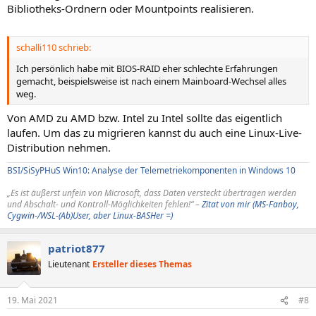
Bibliotheks-Ordnern oder Mountpoints realisieren.
schalli110 schrieb:
Ich persönlich habe mit BIOS-RAID eher schlechte Erfahrungen
gemacht, beispielsweise ist nach einem Mainboard-Wechsel alles
weg.
Von AMD zu AMD bzw. Intel zu Intel sollte das eigentlich
laufen. Um das zu migrieren kannst du auch eine Linux-Live-
Distribution nehmen.
BSI/SiSyPHuS Win10: Analyse der Telemetriekomponenten in Windows 10
„Es ist äußerst unfein von Microsoft, dass Daten versteckt übertragen werden
und Abschalt- und Kontroll-Möglichkeiten fehlen!“ –
Zitat von mir (MS-Fanboy,
Cygwin-/WSL-(Ab)User, aber Linux-BASHer =)
patriot877
Lieutenant
Ersteller dieses Themas
19. Mai 2021
#8