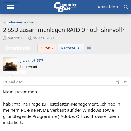
Hauptmenü
Anmelden
Massenspeicher
Ticker
2 SSD zusammenlegen RAID 0 noch sinnvoll?
Tests
E
E
patriot877
19. Mai 2021
r
r
Letzte
Downloads
1 von 2
Nächste
s
s
t
t
e
e
patriot877
Preisvergleich
l
l
Lieutenant
l
l
Forum
e
t
r
a
19. Mai 2021
#1
Aktuelles
m
Moin zusammen,
Empfohlene Inhalte
habe mal ne Frage zu Festplatten-Management. Ich hab in
Neue Beiträge
meinem PC eine NVME verbaut auf der Windows sowie
Neueste Aktivitäten
grundlegende Programme ( Adobe, Office, Browser usw.)
installiert.
Leserartikel