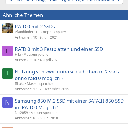
i
o
n
Ähnliche Themen
e
n
:
RAID 0 mit 2 SSDs
Pfandfinder
Desktop-Computer
Antworten
10
9. Juni 2021
RAID 0 mit 3 Festplatten und einer SSD
F
Frlu
Massenspeicher
Antworten
10
4. April 2021
Nutzung von zwei unterschiedlichen m.2 ssds
I
ohne raid 0 möglich ?
IILuks
Massenspeicher
Antworten
13
2. Dezember 2019
Samsung 850 M.2 SSD mit einer SATAIII 850 SSD
N
im RAID 0 Möglich?
Nic2059
Massenspeicher
Antworten
8
25. Juni 2018