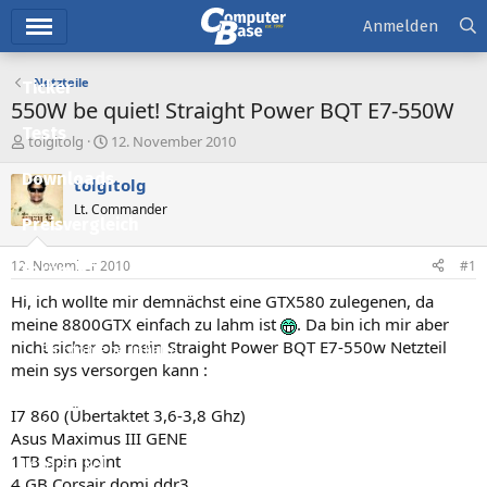
Hauptmenü
Anmelden
Netzteile
Ticker
550W be quiet! Straight Power BQT E7-550W
Tests
E
E
tolgitolg
12. November 2010
r
r
Downloads
s
s
tolgitolg
t
t
Lt. Commander
e
e
Preisvergleich
l
l
l
l
12. November 2010
#1
Forum
e
t
r
a
Hi, ich wollte mir demnächst eine GTX580 zulegenen, da
Aktuelles
m
meine 8800GTX einfach zu lahm ist
. Da bin ich mir aber
nicht sicher ob mein Straight Power BQT E7-550w Netzteil
Empfohlene Inhalte
mein sys versorgen kann :
Neue Beiträge
I7 860 (Übertaktet 3,6-3,8 Ghz)
Neueste Aktivitäten
Asus Maximus III GENE
1TB Spin point
Leserartikel
4 GB Corsair domi ddr3