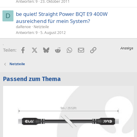
Antworten
9
23. Oktober 2011
s
p
be quiet! Straight Power BQT E9 400W
e
D
ausreichend für mein System?
r
daRenoe
Netzteile
r
Antworten
9
5. August 2012
t
Facebook
X (Twitter)
Bluesky
Reddit
WhatsApp
E-Mail
Link
Teilen:
Netzteile
Passend zum Thema