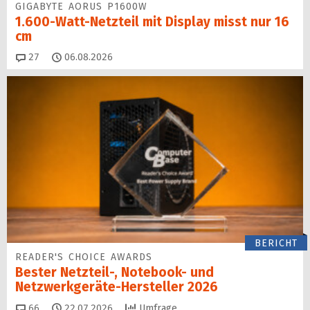
GIGABYTE AORUS P1600W
1.600-Watt-Netzteil mit Display misst nur 16
cm
Kommentare
27
06.08.2026
BERICHT
READER'S CHOICE AWARDS
Bester Netzteil-, Notebook- und
Netzwerkgeräte-Hersteller 2026
Kommentare
66
22.07.2026
Umfrage