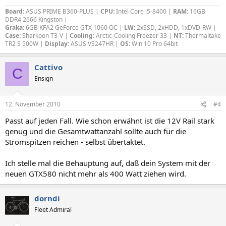
Board:
ASUS PRIME B360-PLUS |
CPU:
Intel Core i5-8400 |
RAM:
16GB
DDR4 2666 Kingston |
Graka:
6GB KFA2 GeForce GTX 1060 OC |
LW:
2xSSD, 2xHDD, 1xDVD-RW |
Case:
Sharkoon T3-V |
Cooling:
Arctic-Cooling Freezer 33 |
NT:
Thermaltake
TR2 S 500W |
Display:
ASUS VS247HR |
OS:
Win 10 Pro 64bit
Cattivo
C
Ensign
12. November 2010
#4
Passt auf jeden Fall. Wie schon erwähnt ist die 12V Rail stark
genug und die Gesamtwattanzahl sollte auch für die
Stromspitzen reichen - selbst übertaktet.
Ich stelle mal die Behauptung auf, daß dein System mit der
neuen GTX580 nicht mehr als 400 Watt ziehen wird.
dorndi
Fleet Admiral