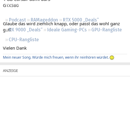
Regeln
GTX580
Podcast
RAMageddon
RTX 5000 „Deals“
Glaube das wird ziemlich knapp, oder passt das wohl ganz
gut?
RX 9000 „Deals“
Ideale Gaming-PCs
GPU-Rangliste
CPU-Rangliste
Vielen Dank
Mein neuer Song. Würde mich freuen, wenn ihr reinhören würdet.