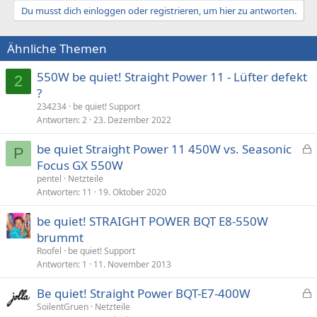
Du musst dich einloggen oder registrieren, um hier zu antworten.
Ähnliche Themen
550W be quiet! Straight Power 11 - Lüfter defekt
2
?
234234
be quiet! Support
Antworten
2
23. Dezember 2022
be quiet Straight Power 11 450W vs. Seasonic
P
e
Focus GX 550W
s
pentel
Netzteile
p
Antworten
11
19. Oktober 2020
e
be quiet! STRAIGHT POWER BQT E8-550W
r
brummt
r
t
Roofel
be quiet! Support
Antworten
1
11. November 2013
Be quiet! Straight Power BQT-E7-400W
e
SoilentGruen
Netzteile