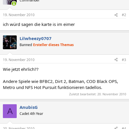
Commander
19. November 2010
#2
ich würd sagen die karte is im eimer
Lilwheezy0707
Banned
Ersteller dieses Themas
19. November 2010
#3
Wie jetzt ehrlich??
Andere Spiele wie BFBC2, Dirt 2, Batman, COD Black OPS,
Metro und NFS Hot Pursuit funktionieren tadellos.
Zuletzt bearbeitet:
20. November 2010
AnubisG
A
Cadet 4th Year
20. November 2010
#4