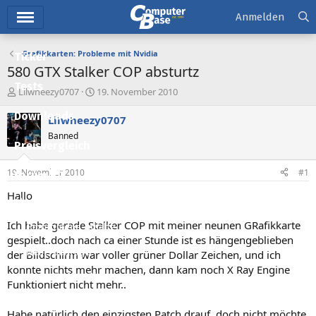
Hauptmenü
Anmelden
Grafikkarten: Probleme mit Nvidia
Ticker
580 GTX Stalker COP absturtz
Tests
E
E
Lilwheezy0707
19. November 2010
r
r
Downloads
s
s
Lilwheezy0707
t
t
Banned
e
e
Preisvergleich
l
l
l
l
19. November 2010
#1
Forum
e
t
r
a
Hallo
Aktuelles
m
Ich habe gerade Stalker COP mit meiner neunen GRafikkarte
Empfohlene Inhalte
gespielt..doch nach ca einer Stunde ist es hängengeblieben
Neue Beiträge
der Bildschirm war voller grüner Dollar Zeichen, und ich
konnte nichts mehr machen, dann kam noch X Ray Engine
Neueste Aktivitäten
Funktioniert nicht mehr..
Leserartikel
Habe natürlich den einzigsten Patch drauf..doch nicht möchte