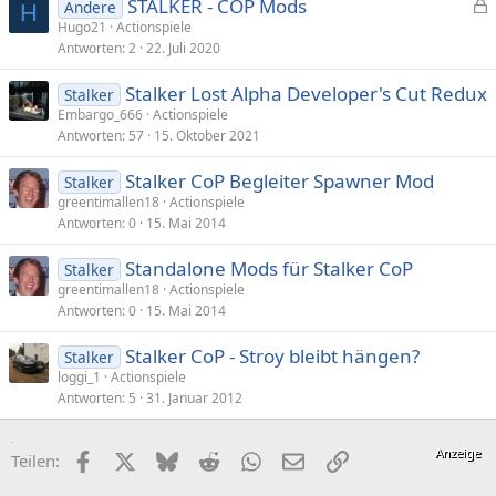
STALKER - COP Mods
Andere
H
e
Hugo21
Actionspiele
Antworten
2
22. Juli 2020
s
p
Stalker Lost Alpha Developer's Cut Redux
Stalker
e
Embargo_666
Actionspiele
r
Antworten
57
15. Oktober 2021
r
t
Stalker CoP Begleiter Spawner Mod
Stalker
greentimallen18
Actionspiele
Antworten
0
15. Mai 2014
Standalone Mods für Stalker CoP
Stalker
greentimallen18
Actionspiele
Antworten
0
15. Mai 2014
Stalker CoP - Stroy bleibt hängen?
Stalker
loggi_1
Actionspiele
Antworten
5
31. Januar 2012
Facebook
X (Twitter)
Bluesky
Reddit
WhatsApp
E-Mail
Link
Teilen: