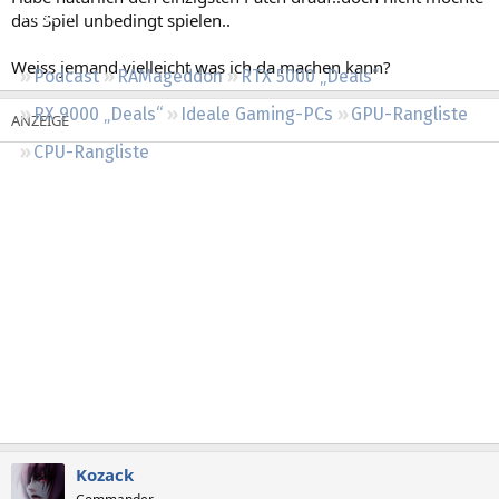
Regeln
das Spiel unbedingt spielen..
Weiss jemand vielleicht was ich da machen kann?
Podcast
RAMageddon
RTX 5000 „Deals“
RX 9000 „Deals“
Ideale Gaming-PCs
GPU-Rangliste
CPU-Rangliste
Kozack