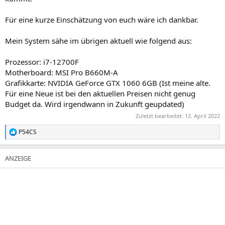
Für eine kurze Einschätzung von euch wäre ich dankbar.
Mein System sähe im übrigen aktuell wie folgend aus:
Prozessor: i7-12700F
Motherboard: MSI Pro B660M-A
Grafikkarte: NVIDIA GeForce GTX 1060 6GB (Ist meine alte.
Für eine Neue ist bei den aktuellen Preisen nicht genug
Budget da. Wird irgendwann in Zukunft geupdated)
Zuletzt bearbeitet:
12. April 2022
P54CS
R
e
a
k
t
i
o
n
e
n
: