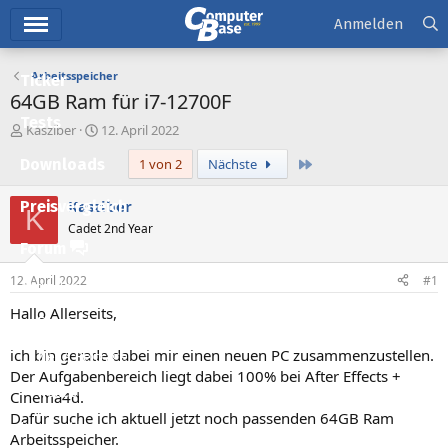
Hauptmenü
Anmelden
Arbeitsspeicher
Ticker
64GB Ram für i7-12700F
Tests
E
E
Kasziber
12. April 2022
r
r
Letzte
Downloads
1 von 2
Nächste
s
s
t
t
e
e
Kasziber
Preisvergleich
K
l
l
Cadet 2nd Year
l
l
Forum
e
t
r
a
12. April 2022
#1
Aktuelles
m
Hallo Allerseits,
Empfohlene Inhalte
ich bin gerade dabei mir einen neuen PC zusammenzustellen.
Neue Beiträge
Der Aufgabenbereich liegt dabei 100% bei After Effects +
Neueste Aktivitäten
Cinema4d.
Dafür suche ich aktuell jetzt noch passenden 64GB Ram
Leserartikel
Arbeitsspeicher.