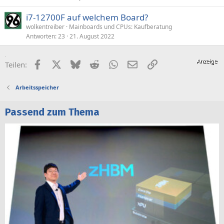
i7-12700F auf welchem Board?
wolkentreiber
Mainboards und CPUs: Kaufberatung
Antworten
23
21. August 2022
Facebook
X (Twitter)
Bluesky
Reddit
WhatsApp
E-Mail
Link
Teilen:
Arbeitsspeicher
Passend zum Thema