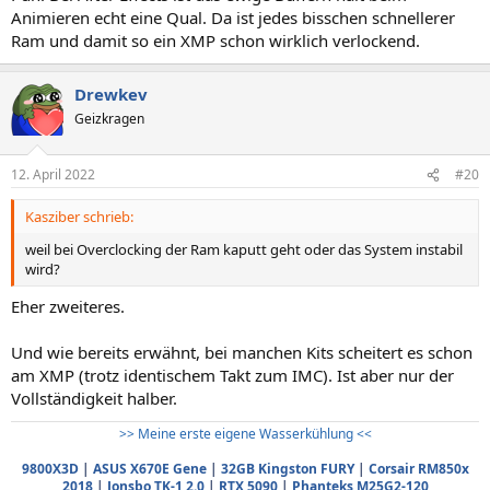
Animieren echt eine Qual. Da ist jedes bisschen schnellerer
Ram und damit so ein XMP schon wirklich verlockend.
Drewkev
Geizkragen
12. April 2022
#20
Kasziber schrieb:
weil bei Overclocking der Ram kaputt geht oder das System instabil
wird?
Eher zweiteres.
Und wie bereits erwähnt, bei manchen Kits scheitert es schon
am XMP (trotz identischem Takt zum IMC). Ist aber nur der
Vollständigkeit halber.
>> Meine erste eigene Wasserkühlung <<
9800X3D
|
ASUS X670E Gene
|
32GB Kingston FURY
|
Corsair RM850x
2018
|
Jonsbo TK-1 2.0
|
RTX 5090
|
Phanteks M25G2-120