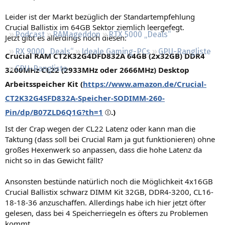
Regeln
Leider ist der Markt bezüglich der Standartempfehlung
Crucial Ballistix im 64GB Sektor ziemlich leergefegt.
Podcast
RAMageddon
RTX 5000 „Deals“
Jetzt gibt es allerdings noch diesen:
RX 9000 „Deals“
Ideale Gaming-PCs
GPU-Rangliste
Crucial RAM CT2K32G4DFD832A 64GB (2x32GB) DDR4
CPU-Rangliste
3200MHz CL22 (2933MHz oder 2666MHz) Desktop
Arbeitsspeicher Kit (
https://www.amazon.de/Crucial-
CT2K32G4SFD832A-Speicher-SODIMM-260-
Pin/dp/B07ZLD6Q1G?th=1
.)
Ist der Crap wegen der CL22 Latenz oder kann man die
Taktung (dass soll bei Crucial Ram ja gut funktionieren) ohne
großes Hexenwerk so anpassen, dass die hohe Latenz da
nicht so in das Gewicht fällt?
Ansonsten bestünde natürlich noch die Möglichkeit 4x16GB
Crucial Ballistix schwarz DIMM Kit 32GB, DDR4-3200, CL16-
18-18-36 anzuschaffen. Allerdings habe ich hier jetzt öfter
gelesen, dass bei 4 Speicherriegeln es öfters zu Problemen
kommt.