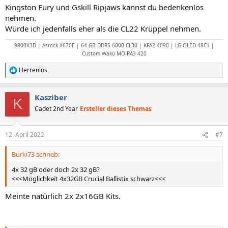
Kingston Fury und Gskill Ripjaws kannst du bedenkenlos
nehmen.
Würde ich jedenfalls eher als die CL22 Krüppel nehmen.
9800X3D | Asrock X670E | 64 GB DDR5 6000 CL30 | KFA2 4090 | LG OLED 48C1 |
Custom Wakü MO-RA3 420
Herrenlos
R
e
a
Kasziber
k
K
t
Cadet 2nd Year
Ersteller dieses Themas
i
o
n
12. April 2022
#7
e
n
Burki73 schrieb:
:
4x 32 gB oder doch 2x 32 gB?
<<<Möglichkeit 4x32GB Crucial Ballistix schwarz<<<
Meinte natürlich 2x 2x16GB Kits.