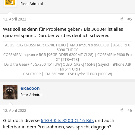
Fleet Admiral
12. April 2022
#5
Was soll es denn für Probleme geben? Bis 3600er ist alles
ganz entspannt. Darüber wird es deutlich schwerer.
ASUS ROG CROSSHAIR X670E HERO | AMD RYZEN 9 9900X3D | ASUS RTX
5090 TUF OC
CORSAIR Vengeance RGB [96GB DDR5 6200MT CL28] | CORSAIR MP600 Pro
XT [2TB+4TB]
LG Ultra Gear+ 45GX950 45" [UW|OLED|5K2K|165Hz|Gsync] | iPhone AIR
| Tab S11 Ultra
CM C700P | CM 360mm | FSP Hydro Ti PRO [1000W]​
eRacoon
Rear Admiral
12. April 2022
#6
Gibt doch diverse
64GB Kits 3200 CL16 Kits
und auch
lieferbar in dem Preisrahmen, was spricht dagegen?