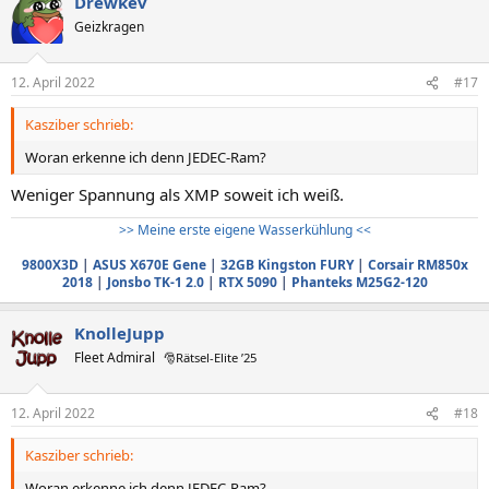
Drewkev
Geizkragen
12. April 2022
#17
Kasziber schrieb:
Woran erkenne ich denn JEDEC-Ram?
Weniger Spannung als XMP soweit ich weiß.
>> Meine erste eigene Wasserkühlung <<
9800X3D
|
ASUS X670E Gene
|
32GB Kingston FURY
|
Corsair RM850x
2018
|
Jonsbo TK-1 2.0
|
RTX 5090
|
Phanteks M25G2-120
KnolleJupp
Fleet Admiral
🎅Rätsel-Elite ’25
12. April 2022
#18
Kasziber schrieb:
Woran erkenne ich denn JEDEC-Ram?