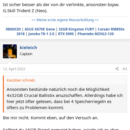
Ist sicher besser als der von dir verlinkte, ansonsten bspw.
G.Skill Trident Z (Neo).
>> Meine erste eigene Wasserkühlung <<
9800X3D
|
ASUS X670E Gene
|
32GB Kingston FURY
|
Corsair RM850x
2018
|
Jonsbo TK-1 2.0
|
RTX 5090
|
Phanteks M25G2-120
kieleich
Captain
12. April 2022
#3
Kasziber schrieb:
Ansonsten bestünde natürlich noch die Möglichkeit
4x32GB Crucial Ballistix anuzschaffen. Allerdings habe ich
hier jetzt öfter gelesen, dass bei 4 Speicherriegeln es
öfters zu Problemen kommt.
Bei mir nicht. Kommt eben, auf den Versuch an.
Solltest du 16GB Riegel gemeint haben, würde ich es aber