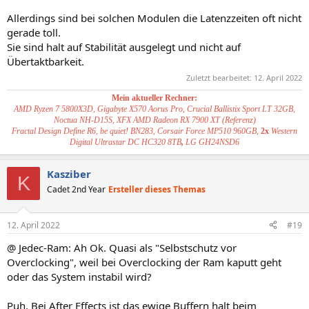
Allerdings sind bei solchen Modulen die Latenzzeiten oft nicht
gerade toll.
Sie sind halt auf Stabilität ausgelegt und nicht auf
Übertaktbarkeit.
Zuletzt bearbeitet:
12. April 2022
Mein aktueller Rechner:
AMD Ryzen 7 5800X3D, Gigabyte X570 Aorus Pro, Crucial Ballistix Sport LT 32GB,
Noctua NH-D15S, XFX AMD Radeon RX 7900 XT (Referenz)
Fractal Design Define R6, be quiet! BN283, Corsair Force MP510 960GB,
2x
Western
Digital Ultrastar DC HC320 8TB
,
LG GH24NSD6
Kasziber
K
Cadet 2nd Year
Ersteller dieses Themas
12. April 2022
#19
@ Jedec-Ram: Ah Ok. Quasi als "Selbstschutz vor
Overclocking", weil bei Overclocking der Ram kaputt geht
oder das System instabil wird?
Puh. Bei After Effects ist das ewige Buffern halt beim