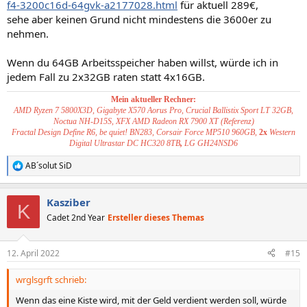
f4-3200c16d-64gvk-a2177028.html
für aktuell 289€,
sehe aber keinen Grund nicht mindestens die 3600er zu
nehmen.
Wenn du 64GB Arbeitsspeicher haben willst, würde ich in
jedem Fall zu 2x32GB raten statt 4x16GB.
Mein aktueller Rechner:
AMD Ryzen 7 5800X3D, Gigabyte X570 Aorus Pro, Crucial Ballistix Sport LT 32GB,
Noctua NH-D15S, XFX AMD Radeon RX 7900 XT (Referenz)
Fractal Design Define R6, be quiet! BN283, Corsair Force MP510 960GB,
2x
Western
Digital Ultrastar DC HC320 8TB
,
LG GH24NSD6
AB´solut SiD
R
e
a
Kasziber
k
K
t
Cadet 2nd Year
Ersteller dieses Themas
i
o
n
12. April 2022
#15
e
n
wrglsgrft schrieb:
:
Wenn das eine Kiste wird, mit der Geld verdient werden soll, würde