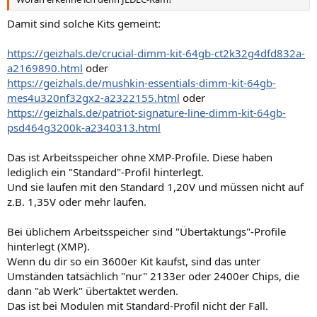
Damit sind solche Kits gemeint:
https://geizhals.de/crucial-dimm-kit-64gb-ct2k32g4dfd832a-
a2169890.html
oder
https://geizhals.de/mushkin-essentials-dimm-kit-64gb-
mes4u320nf32gx2-a2322155.html
oder
https://geizhals.de/patriot-signature-line-dimm-kit-64gb-
psd464g3200k-a2340313.html
Das ist Arbeitsspeicher ohne XMP-Profile. Diese haben
lediglich ein "Standard"-Profil hinterlegt.
Und sie laufen mit den Standard 1,20V und müssen nicht auf
z.B. 1,35V oder mehr laufen.
Bei üblichem Arbeitsspeicher sind "Übertaktungs"-Profile
hinterlegt (XMP).
Wenn du dir so ein 3600er Kit kaufst, sind das unter
Umständen tatsächlich "nur" 2133er oder 2400er Chips, die
dann "ab Werk" übertaktet werden.
Das ist bei Modulen mit Standard-Profil nicht der Fall.