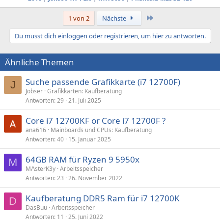
Letzte
1 von 2
Nächste
Du musst dich einloggen oder registrieren, um hier zu antworten.
Ähnliche Themen
Suche passende Grafikkarte (i7 12700F)
J
Jobser
Grafikkarten: Kaufberatung
Antworten
29
21. Juli 2025
Core i7 12700KF or Core i7 12700F ?
ana616
Mainboards und CPUs: Kaufberatung
Antworten
40
15. Januar 2025
64GB RAM für Ryzen 9 5950x
M
M/\sterK3y
Arbeitsspeicher
Antworten
23
26. November 2022
Kaufberatung DDR5 Ram für i7 12700K
D
DasBuu
Arbeitsspeicher
Antworten
11
25. Juni 2022