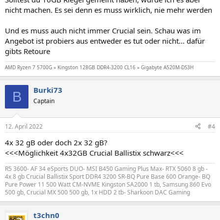
nicht machen. Es sei denn es muss wirklich, nie mehr werden
Und es muss auch nicht immer Crucial sein. Schau was im
Angebot ist probiers aus entweder es tut oder nicht... dafür
gibts Retoure
AMD Ryzen 7 5700G » Kingston 128GB DDR4-3200 CL16 » Gigabyte A520M-DS3H
Burki73
B
Captain
12. April 2022
#4
4x 32 gB oder doch 2x 32 gB?
<<<Möglichkeit 4x32GB Crucial Ballistix schwarz<<<
R5 3600- AF 34 eSports DUO- MSI B450 Gaming Plus Max- RTX 5060 8 gb -
4x 8 gb Crucial Ballistix Sport DDR4 3200 SR-BQ Pure Base 600 Orange- BQ
Pure Power 11 500 Watt CM-NVME Kingston SA2000 1 tb, Samsung 860 Evo
500 gb, Crucial MX 500 500 gb, 1x HDD 2 tb- Sharkoon DAC Gaming
t3chn0