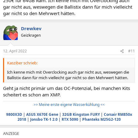
250€ für 64GB Ram. Ich kenne mich mit Overclocking auch
gar nicht aus, weswegen die Ballistix dann für mich vielleicht
gar nicht so den Mehrwert hätten.
Drewkev
Geizkragen
12. April 2022
#11
Kasziber schrieb:
Ich kenne mich mit Overclocking auch gar nicht aus, weswegen die
Ballistix dann für mich vielleicht gar nicht so den Mehrwert hätten.
Geht ja nicht primär um das OC-Potenzial, bei manchen Kits
scheitert es schon am XMP.
>> Meine erste eigene Wasserkühlung <<
9800X3D
|
ASUS X670E Gene
|
32GB Kingston FURY
|
Corsair RM850x
2018
|
Jonsbo TK-1 2.0
|
RTX 5090
|
Phanteks M25G2-120