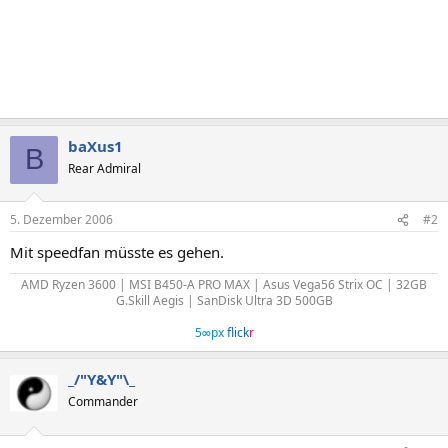
baXus1
B
Rear Admiral
5. Dezember 2006
#2
Mit speedfan müsste es gehen.
AMD Ryzen 3600 | MSI B450-A PRO MAX | Asus Vega56 Strix OC | 32GB
G.Skill Aegis | SanDisk Ultra 3D 500GB
5∞px
flick
r
_/"Y&Y"\_
Commander