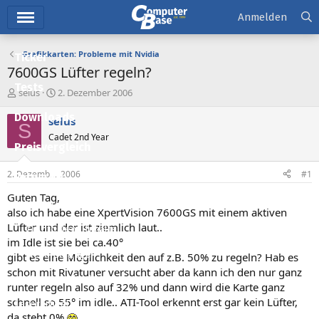
Hauptmenü
Anmelden
Grafikkarten: Probleme mit Nvidia
Ticker
7600GS Lüfter regeln?
Tests
E
E
selus
2. Dezember 2006
r
r
Downloads
s
s
selus
S
t
t
Cadet 2nd Year
e
e
Preisvergleich
l
l
l
l
2. Dezember 2006
#1
Forum
e
t
r
a
Guten Tag,
Aktuelles
m
also ich habe eine XpertVision 7600GS mit einem aktiven
Lüfter und der ist ziemlich laut..
Empfohlene Inhalte
im Idle ist sie bei ca.40°
Neue Beiträge
gibt es eine Möglichkeit den auf z.B. 50% zu regeln? Hab es
schon mit Rivatuner versucht aber da kann ich den nur ganz
Neueste Aktivitäten
runter regeln also auf 32% und dann wird die Karte ganz
schnell so 55° im idle.. ATI-Tool erkennt erst gar kein Lüfter,
Leserartikel
da steht 0%