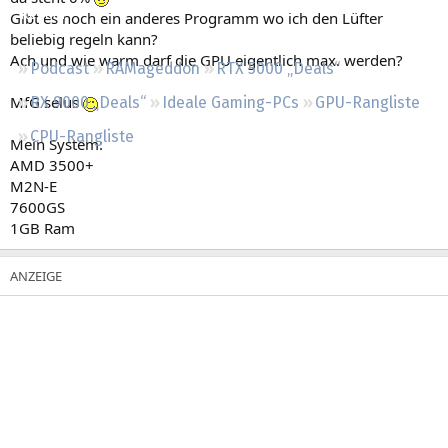
Regeln
Gibt es noch ein anderes Programm wo ich den Lüfter
beliebig regeln kann?
Ach und wie warm darf die GPU eigentlich max. werden?
Podcast
RAMageddon
RTX 5000 „Deals“
MfG selus
RX 9000 „Deals“
Ideale Gaming-PCs
GPU-Rangliste
CPU-Rangliste
Mein System:
AMD 3500+
M2N-E
7600GS
1GB Ram