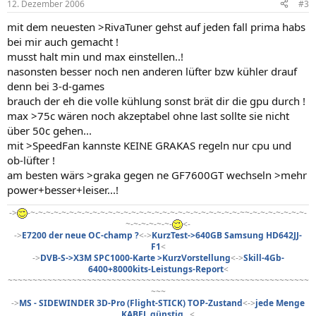
12. Dezember 2006
#3
mit dem neuesten >RivaTuner gehst auf jeden fall prima habs
bei mir auch gemacht !
musst halt min und max einstellen..!
nasonsten besser noch nen anderen lüfter bzw kühler drauf
denn bei 3-d-games
brauch der eh die volle kühlung sonst brät dir die gpu durch !
max >75c wären noch akzeptabel ohne last sollte sie nicht
über 50c gehen...
mit >SpeedFan kannste KEINE GRAKAS regeln nur cpu und
ob-lüfter !
am besten wärs >graka gegen ne GF7600GT wechseln >mehr
power+besser+leiser...!
->
-~-~-~-~-~-~-~-~-~-~-~-~-~-~-~-~-~-~-~-~-~-~-~-~-~-~-~-~~-~-~-~-~-~-~-~-
~-~-~-~-~-~-
<-
->
E7200 der neue OC-champ ?
<->
KurzTest->640GB Samsung HD642JJ-
F1
<
->
DVB-S->X3M SPC1000-Karte >KurzVorstellung
<->
Skill-4Gb-
6400+8000kits-Leistungs-Report
<
~~~~~~~~~~~~~~~~~~~~~~~~~~~~~~~~~~~~~~~~~~~~~~~~~~~~~~~~~~~~~
~~~
->
MS - SIDEWINDER 3D-Pro (Flight-STICK) TOP-Zustand
<->
jede Menge
KABEL günstig...
<​