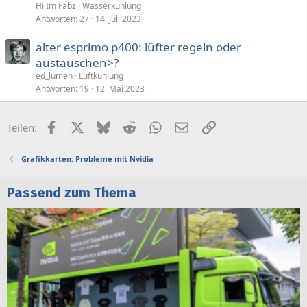
Hi Im Fabz
Wasserkühlung
Antworten
27
14. Juli 2023
alter esprimo p400: lüfter regeln oder
austauschen>?
ed_lumen
Luftkühlung
Antworten
19
12. Mai 2023
Facebook
X (Twitter)
Bluesky
Reddit
WhatsApp
E-Mail
Link
Teilen:
Grafikkarten: Probleme mit Nvidia
Passend zum Thema