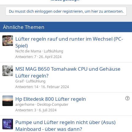
Du musst dich einloggen oder registrieren, um hier zu antworten.
Ähnliche Themen
Lüfter regeln rauf und runter im Wechsel (PC-
Spiel)
Nicht die Mama
Luftkühlung
Antworten
7
26. April 2024
MSI MAG B650 Tomahawk CPU und Gehäuse
Lüfter regeln?
Graif
Luftkühlung
Antworten
14
16. Februar 2024
F
Hp Elitedesk 800 Lüfter regeln
r
angerhome
Desktop-Computer
Antworten
3
6. Juli 2024
a
g
Pumpe und Lüfter regeln nicht über (Asus)
e
Mainboard - über was dann?