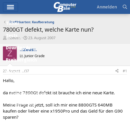
Hauptmenü
Anmelden
Grafikkarten: Kaufberatung
Ticker
7800GT defekt, welche Karte nun?
Tests
E
E
.::Zeus::.
23. August 2007
r
r
Downloads
s
s
.::Zeus::.
Z
t
t
Lt. Junior Grade
e
e
Preisvergleich
l
l
l
l
23. August 2007
#1
Forum
e
t
r
a
Hallo,
Aktuelles
m
da meine 7800Gt defekt ist brauche ich eine neue Karte.
Empfohlene Inhalte
Neue Beiträge
Meine Frage ist jetzt, soll ich mir eine 8800GTS 640MB
kaufen oder lieber eine x1950Pro und das Geld für den G90
Neueste Aktivitäten
sparen?
Leserartikel