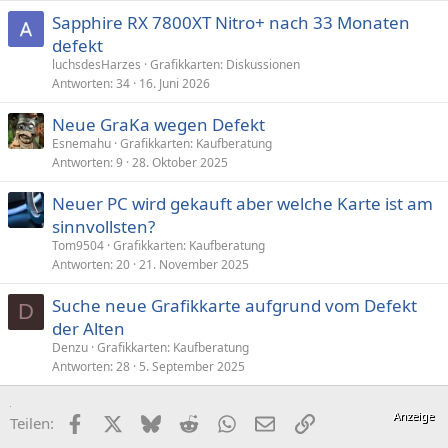
Sapphire RX 7800XT Nitro+ nach 33 Monaten
defekt
luchsdesHarzes
Grafikkarten: Diskussionen
Antworten
34
16. Juni 2026
Neue GraKa wegen Defekt
Esnemahu
Grafikkarten: Kaufberatung
Antworten
9
28. Oktober 2025
Neuer PC wird gekauft aber welche Karte ist am
sinnvollsten?
Tom9504
Grafikkarten: Kaufberatung
Antworten
20
21. November 2025
Suche neue Grafikkarte aufgrund vom Defekt
D
der Alten
Denzu
Grafikkarten: Kaufberatung
Antworten
28
5. September 2025
Facebook
X (Twitter)
Bluesky
Reddit
WhatsApp
E-Mail
Link
Teilen: