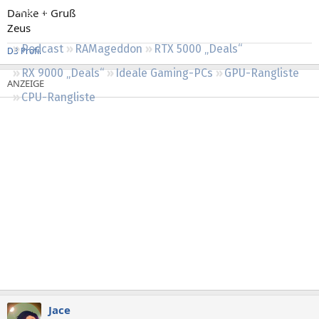
Regeln
Danke + Gruß
Zeus
Podcast
RAMageddon
RTX 5000 „Deals“
D3 Profil
RX 9000 „Deals“
Ideale Gaming-PCs
GPU-Rangliste
CPU-Rangliste
Jace