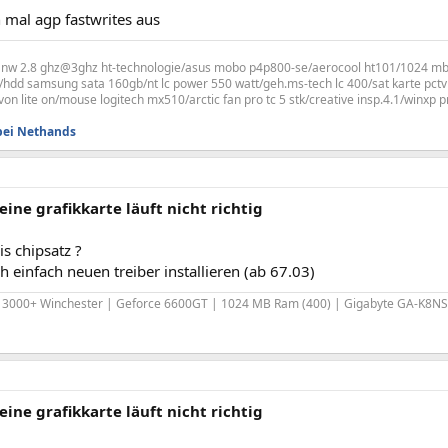
 mal agp fastwrites aus
4 nw 2.8 ghz@3ghz ht-technologie/asus mobo p4p800-se/aerocool ht101/1024 mb
hdd samsung sata 160gb/nt lc power 550 watt/geh.ms-tech lc 400/sat karte pct
von lite on/mouse logitech mx510/arctic fan pro tc 5 stk/creative insp.4.1/winxp p
bei Nethands
eine grafikkarte läuft nicht richtig
is chipsatz ?
 einfach neuen treiber installieren (ab 67.03)
 3000+ Winchester | Geforce 6600GT | 1024 MB Ram (400) | Gigabyte GA-K8NS-
eine grafikkarte läuft nicht richtig