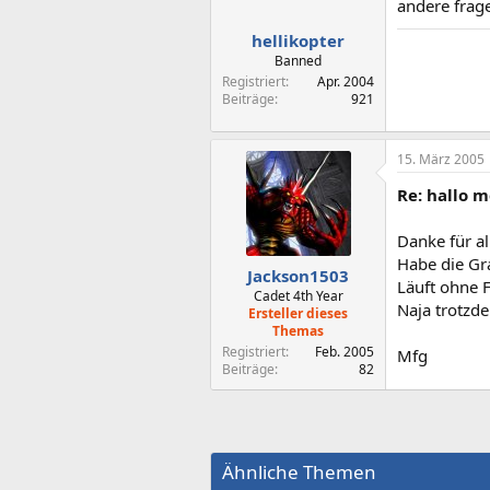
andere frage
hellikopter
Banned
Registriert
Apr. 2004
Beiträge
921
15. März 2005
Re: hallo m
Danke für al
Habe die Gr
Jackson1503
Läuft ohne F
Cadet 4th Year
Naja trotzde
Ersteller dieses
Themas
Registriert
Feb. 2005
Mfg
Beiträge
82
Ähnliche Themen