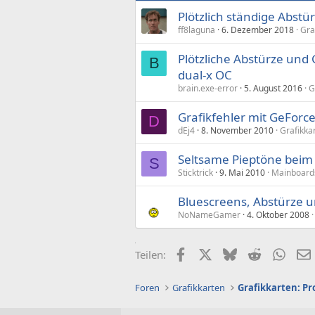
Plötzlich ständige Abstü
ff8laguna
6. Dezember 2018
Gra
Plötzliche Abstürze und
B
dual-x OC
brain.exe-error
5. August 2016
G
Grafikfehler mit GeForc
D
dEj4
8. November 2010
Grafikka
Seltsame Pieptöne beim 
S
Sticktrick
9. Mai 2010
Mainboards
Bluescreens, Abstürze u
NoNameGamer
4. Oktober 2008
Facebook
X (Twitter)
Bluesky
Reddit
What
Teilen:
Foren
Grafikkarten
Grafikkarten: Pr