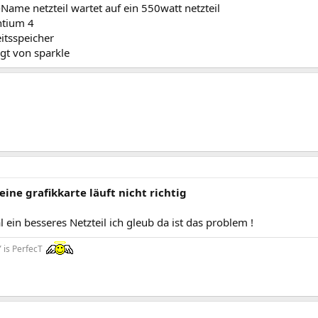
ame netzteil wartet auf ein 550watt netzteil
ntium 4
tsspeicher
gt von sparkle
eine grafikkarte läuft nicht richtig
 ein besseres Netzteil ich gleub da ist das problem !
is PerfecT