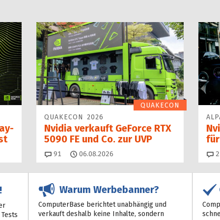
QUAKECON
QUAKECON 2026
ALP
Day-
Nvidia verkauft GeForce RTX
Nvi
st
5090 FE und Co. zur UVP
fü
Kommentare
91
06.08.2026
2
Warum Werbebanner?
!
ComputerBase berichtet unabhängig und
Compu
er
verkauft deshalb keine Inhalte, sondern
schne
 Tests