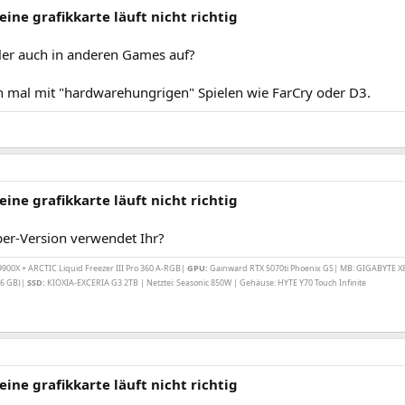
eine grafikkarte läuft nicht richtig
hler auch in anderen Games auf?
ch mal mit "hardwarehungrigen" Spielen wie FarCry oder D3.
eine grafikkarte läuft nicht richtig
ber-Version verwendet Ihr?
00X + ARCTIC Liquid Freezer III Pro 360 A-RGB|
GPU:
Gainward RTX 5070ti Phoenix GS| MB: GIGABYTE X
6 GB)|
SSD:
KIOXIA-EXCERIA G3 2TB | Netztei: Seasonic 850W | Gehäuse: HYTE Y70 Touch Infinite
eine grafikkarte läuft nicht richtig