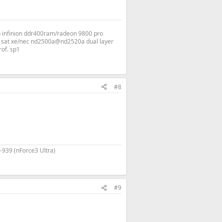
 infinion ddr400ram/radeon 9800 pro
v sat xe/nec nd2500a@nd2520a dual layer
rof. sp1
#8
939 (nForce3 Ultra)
#9