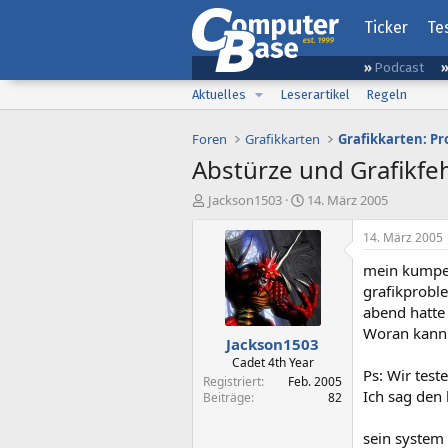
Ticker
Te
Podcast
Aktuelles
Leserartikel
Regeln
Foren
Grafikkarten
Grafikkarten: Pr
Abstürze und Grafikfe
E
E
Jackson1503
14. März 2005
r
r
s
s
14. März 2005
t
t
mein kumpel 
e
e
l
l
grafikprobl
l
l
abend hatte 
e
t
Woran kann 
Jackson1503
r
a
m
Cadet 4th Year
Ps: Wir tes
Registriert
Feb. 2005
Ich sag den 
Beiträge
82
sein system