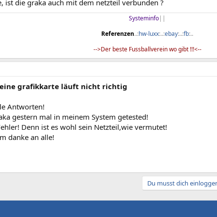
, ist die graka auch mit dem netzteil verbunden ?
Systeminfo
||​
Referenzen
..:
hw-luxx
:..:
ebay
:..:
fb
:..​
-->Der beste Fussballverein wo gibt !!!<--​
eine grafikkarte läuft nicht richtig
le Antworten!
aka gestern mal in meinem System getested!
ehler! Denn ist es wohl sein Netzteil,wie vermutet!
m danke an alle!
Du musst dich einloggen