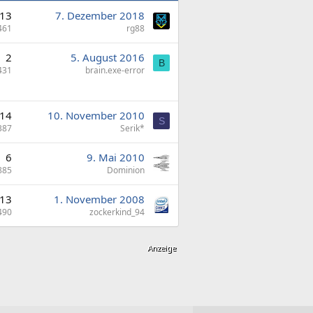
13
7. Dezember 2018
461
rg88
2
5. August 2016
B
431
brain.exe-error
14
10. November 2010
S
387
Serik*
6
9. Mai 2010
885
Dominion
13
1. November 2008
490
zockerkind_94