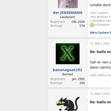
schalte doch
der JENSEMANN
mein system:
intel pentium 
Lieutenant
128mb@xt takt/
Registriert
Okt. 2004
/cd brenner 
Beiträge
574
Mein System 
14. März 2005
Re: hallo m
hah er nen s
dann nämlich
bananagoat292
Banned
AMD Athlon 64
Registriert
Jan. 2005
Beiträge
294
14. März 2005
Re: hallo m