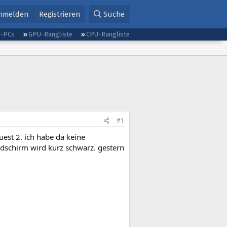
nmelden
Registrieren
Suche
g-PCs
GPU-Rangliste
CPU-Rangliste
#1
uest 2. ich habe da keine
dschirm wird kurz schwarz. gestern