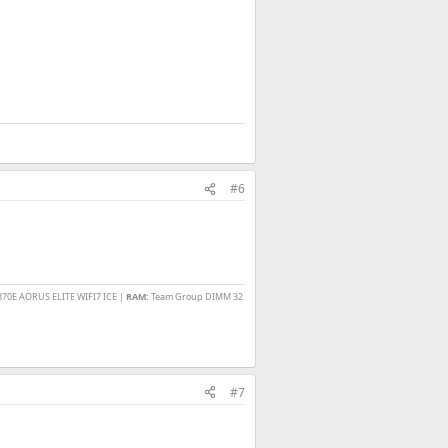
#6
870E AORUS ELITE WIFI7 ICE |
RAM:
Team Group DIMM 32
#7