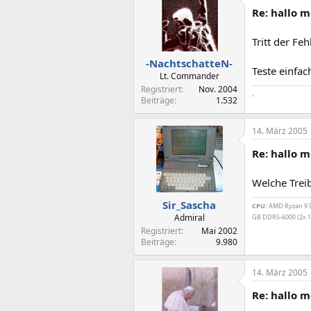
Re: hallo m
Tritt der Fe
-NachtschatteN-
Teste einfa
Lt. Commander
Registriert
Nov. 2004
.
Beiträge
1.532
14. März 2005
Re: hallo m
Welche Trei
Sir_Sascha
CPU:
AMD Ryzan 9 99
Admiral
GB DDR5-6000 (2x 1
Registriert
Mai 2002
Beiträge
9.980
14. März 2005
Re: hallo m