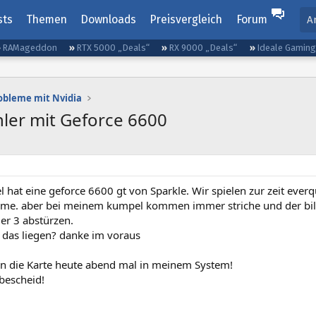
sts
Themen
Downloads
Preisvergleich
Forum
A
RAMageddon
RTX 5000 „Deals“
RX 9000 „Deals“
Ideale Gamin
obleme mit Nvidia
hler mit Geforce 6600
hat eine geforce 6600 gt von Sparkle. Wir spielen zur zeit everq
eme. aber bei meinem kumpel kommen immer striche und der bil
er 3 abstürzen.
das liegen? danke im voraus
ten die Karte heute abend mal in meinem System!
bescheid!