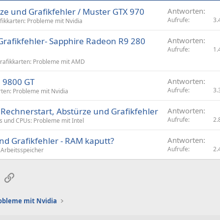
rze und Grafikfehler / Muster GTX 970
Antworten
Aufrufe
3.
fikkarten: Probleme mit Nvidia
 Grafikfehler- Sapphire Radeon R9 280
Antworten
Aufrufe
1.
rafikkarten: Probleme mit AMD
e 9800 GT
Antworten
Aufrufe
3.
rten: Probleme mit Nvidia
Rechnerstart, Abstürze und Grafikfehler
Antworten
Aufrufe
2.
 und CPUs: Probleme mit Intel
nd Grafikfehler - RAM kaputt?
Antworten
Aufrufe
2.
Arbeitsspeicher
sApp
E-Mail
Link
obleme mit Nvidia