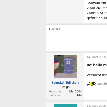
350watt No-N
2,66Ghz Pe
768mb Arbei
gefore 6600
14. März 2005
Re: hallo m
Versucht mal
Special_Edition
NobodY 
Ensign
Registriert
Mai 2004
Beiträge
144
14. März 2005