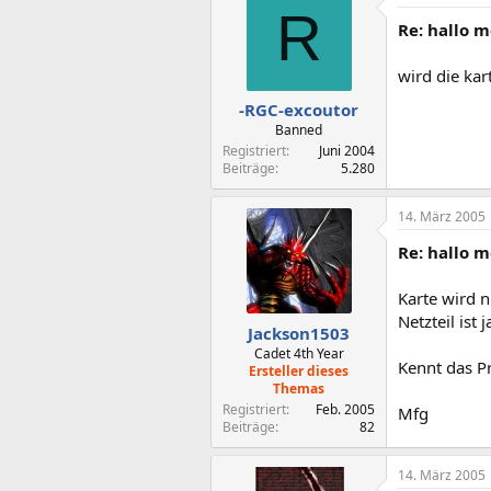
R
Re: hallo m
wird die kart
-RGC-excoutor
Banned
Registriert
Juni 2004
Beiträge
5.280
14. März 2005
Re: hallo m
Karte wird n
Netzteil ist 
Jackson1503
Cadet 4th Year
Kennt das P
Ersteller dieses
Themas
Registriert
Feb. 2005
Mfg
Beiträge
82
14. März 2005