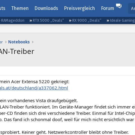
sts
Themen
Downloads
Preisvergleich
Forum
A
RAMageddon
RTX 5000 „Deals“
RX 9000 „Deals“
Ideale Gamin
er
Notebooks
AN-Treiber
mein Acer Extensa 5220 gekriegt:
hals.at/deutschland/a337062.html
in vorhandenes Vista draufgebügelt.
LAN-Treiber funktioniert. Im Geräte-Manager findet sich immer ei
ber-CD finden sich drei verschiedene Treiber. Einmal für Intel-Ch
. Das fand ich schonmal doof, weil für mich nicht ersichtlich war
usprobiert. Keiner geht. Netzwerkcontroller bleibt ohne Treiber.