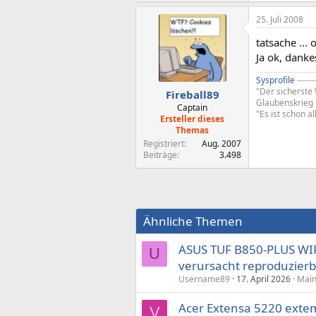
25. Juli 2008
tatsache ... 
Ja ok, dank
Sysprofile
------
"Der sicherste 
Fireball89
Glaubenskrieg
Captain
"Es ist schon al
Ersteller dieses
Themas
Registriert
Aug. 2007
Beiträge
3.498
Ähnliche Themen
ASUS TUF B850-PLUS WIF
U
verursacht reproduzier
Username89
17. April 2026
Main
Acer Extensa 5220 ext
V