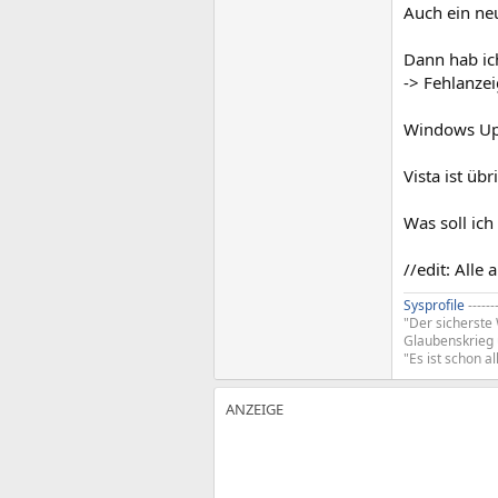
Auch ein neu
Dann hab ic
-> Fehlanzei
Windows Upd
Vista ist üb
Was soll ich
//edit: Alle
Sysprofile
------
"Der sicherste 
Glaubenskrieg
"Es ist schon al