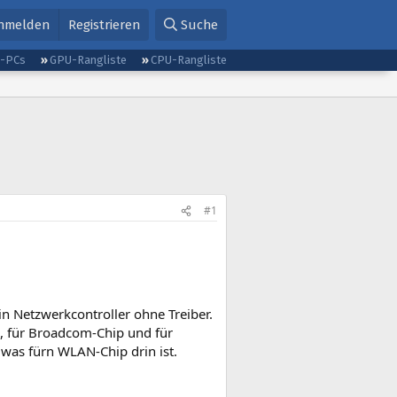
nmelden
Registrieren
Suche
g-PCs
GPU-Rangliste
CPU-Rangliste
#1
n Netzwerkcontroller ohne Treiber.
ip, für Broadcom-Chip und für
 was fürn WLAN-Chip drin ist.