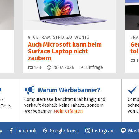
8 GB RAM SIND ZU WENIG
FR
Auch Microsoft kann beim
Ge
Surface Laptop nicht
to
zaubern
1
Kommentare
133
28.07.2026
Umfrage
Warum Werbebanner?
!
ComputerBase berichtet unabhängig und
Compu
er
verkauft deshalb keine Inhalte, sondern
schne
 Tests
Werbebanner.
Mehr erfahren!
von 
y
Facebook
Google News
Instagram
Mas