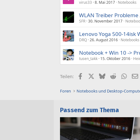
virus33
8. Mai 2017
Notebooks
WLAN Treiber Probleme 
SFR
30. November 2017
Noteboo
Lenovo Yoga 500-14isk 
DRQ
26. August 2016
Notebooks
Notebook + Win 10 -> P
tusen_takk
15. Oktober 2016
Hei
Facebook
X (Twitter)
Bluesky
Reddit
What
Teilen:
Foren
Notebooks und Desktop-Comput
Passend zum Thema