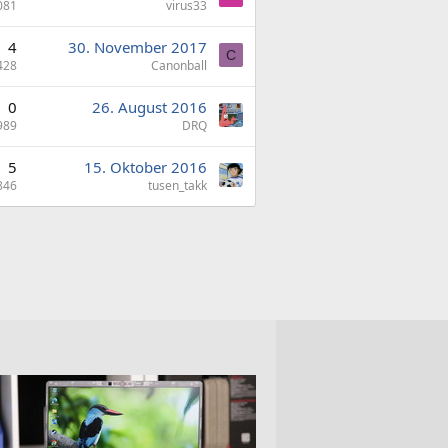
081
virus33
4
30. November 2017
C
428
Canonball
0
26. August 2016
989
DRQ
5
15. Oktober 2016
846
tusen_takk