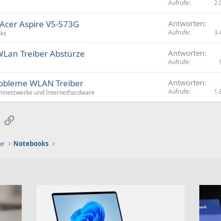
Aufrufe
2.
Acer Aspire V5-573G
Antworten
Aufrufe
3.
ks
WLan Treiber Abstürze
Antworten
Aufrufe
robleme WLAN Treiber
Antworten
Aufrufe
1.
mnetzwerke und Internethardware
sApp
E-Mail
Link
er
Notebooks