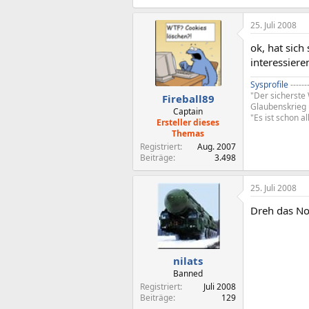
25. Juli 2008
ok, hat sic
interessiere
Sysprofile
------
"Der sicherste 
Fireball89
Glaubenskrieg
Captain
"Es ist schon al
Ersteller dieses
Themas
Registriert
Aug. 2007
Beiträge
3.498
25. Juli 2008
Dreh das No
nilats
Banned
Registriert
Juli 2008
Beiträge
129