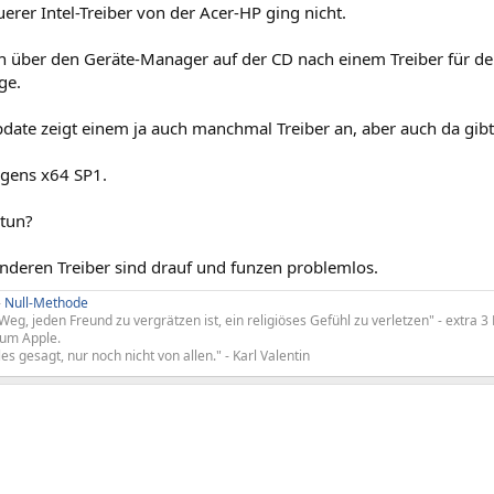
erer Intel-Treiber von der Acer-HP ging nicht.
h über den Geräte-Manager auf der CD nach einem Treiber für de
ge.
ate zeigt einem ja auch manchmal Treiber an, aber auch da gib
rigens x64 SP1.
 tun?
 anderen Treiber sind drauf und funzen problemlos.
-
Null-Methode
Weg, jeden Freund zu vergrätzen ist, ein religiöses Gefühl zu verletzen" - extra 
 um Apple.
les gesagt, nur noch nicht von allen." - Karl Valentin