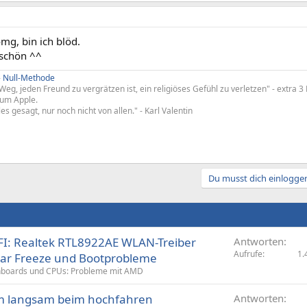
omg, bin ich blöd.
eschön ^^
-
Null-Methode
Weg, jeden Freund zu vergrätzen ist, ein religiöses Gefühl zu verletzen" - extra 
 um Apple.
les gesagt, nur noch nicht von allen." - Karl Valentin
Du musst dich einloggen
I: Realtek RTL8922AE WLAN-Treiber
Antworten
Aufrufe
1.
bar Freeze und Bootprobleme
boards und CPUs: Probleme mit AMD
em langsam beim hochfahren
Antworten