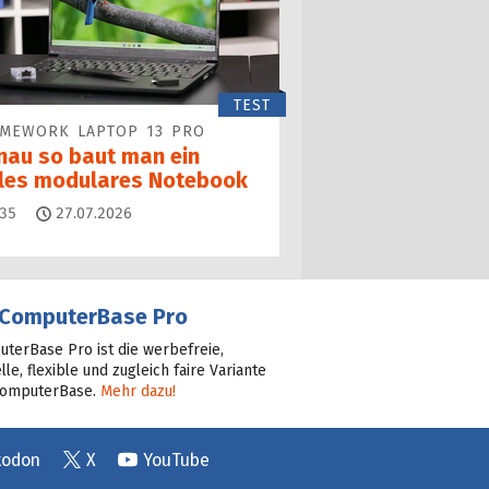
TEST
AMEWORK LAPTOP 13 PRO
nau so baut man ein
lles modulares Notebook
Kommentare
35
27.07.2026
ComputerBase Pro
terBase Pro ist die werbefreie,
lle, flexible und zugleich faire Variante
ComputerBase.
Mehr dazu!
todon
X
YouTube