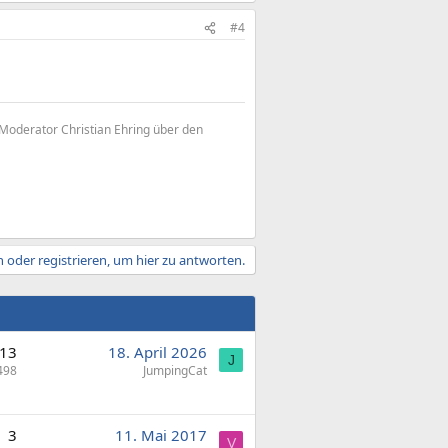
#4
3 Moderator Christian Ehring über den
 oder registrieren, um hier zu antworten.
13
18. April 2026
J
498
JumpingCat
3
11. Mai 2017
V