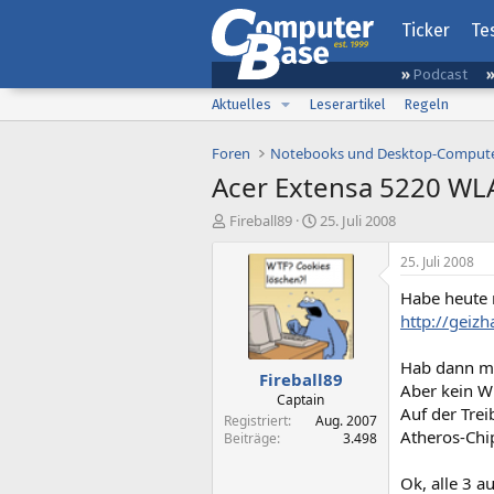
Ticker
Te
Podcast
Aktuelles
Leserartikel
Regeln
Foren
Notebooks und Desktop-Comput
Acer Extensa 5220 WL
E
E
Fireball89
25. Juli 2008
r
r
s
s
25. Juli 2008
t
t
Habe heute 
e
e
l
l
http://geiz
l
l
e
t
Hab dann me
Fireball89
r
a
Aber kein W
m
Captain
Auf der Trei
Registriert
Aug. 2007
Atheros-Chip
Beiträge
3.498
Ok, alle 3 a