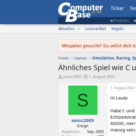
Ticker
Te
Podcast
Aktuelles
Leserartikel
Regeln
Mitspieler gesucht? Du willst dic
Foren
Games
Simulation, Racing, S
Ähnliches Spiel wie C 
E
E
sonic2005
1. August 2007
r
r
s
s
1. August 2007
t
t
S
Hi Leute
e
e
l
l
l
l
Habe C und 
e
t
Echtzeitstra
sonic2005
r
a
40000, Herr 
m
Ensign
mässig sein.
Registriert
Sep. 2005