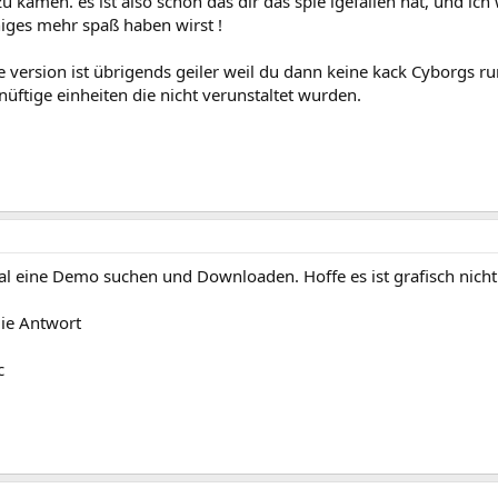
zu kamen. es ist also schön das dir das spie lgefallen hat, und ic
iges mehr spaß haben wirst !
e version ist übrigends geiler weil du dann keine kack Cyborgs 
üftige einheiten die nicht verunstaltet wurden.
l eine Demo suchen und Downloaden. Hoffe es ist grafisch nicht v
die Antwort
c