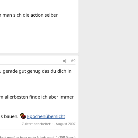
man sich die action selber
#9
u gerade gut genug das du dich in
m allerbesten finde ich aber immer
gs bauen.
Epochenübersicht
Zuletzt bearbeitet:
1. August 2007
e it good, at least make it look good." (Bill Gates)