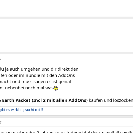
7
du ja auch umgehen und dir direkt den
aufen oder im Bundle mit den AddOns
macht und muss sagen es ist genial
nt nebenbei noch mal was
 Earth Packet (Incl 2 mit allen AddOns)
kaufen und loszocke
bt es wirklich, sucht mit!!!
7
or nem jahr oder 2 jahren so n strategietitel der im weltall spie