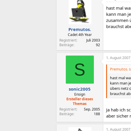
hast mal w
kann man je
zusammen üb
brauchst ab
Premutos.
Cadet 4th Year
Registriert
Juli 2003
Beiträge
92
1. August 2007
S
Premutos. s
hast mal w
kann man je
übers netz 
sonic2005
brauchst ab
Ensign
Ersteller dieses
Themas
Registriert
Sep. 2005
Ja hab ich s
Beiträge
188
aber sicher
1. August 2007