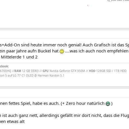
.
s+Add-On sind heute immer noch genial! Auch Grafisch ist das Spi
ein paar Jahre aufn Buckel hat
....was ich auch noch empfehlen
 Mittelerde 1 und 2
ebook:
7-6700HQ //
RAM
12 GB DDR3 //
GPU
Nvidia Geforce GTX 950M //
HDD
128GB SSD / 1TB HDD
ion 5 auf LG 77 C1 OLED @ Harman Kardon 5.1
 nen fettes Spiel, habe es auch. (+ Zero hour natürlich
)
 ist auch ganz nett, allerdings gefällt mir dort nicht, dass die F
ben etwas alt