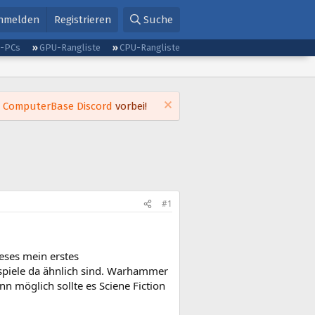
nmelden
Registrieren
Suche
g-PCs
GPU-Rangliste
CPU-Rangliste
m
ComputerBase Discord
vorbei!
#1
eses mein erstes
e spiele da ähnlich sind. Warhammer
n möglich sollte es Sciene Fiction