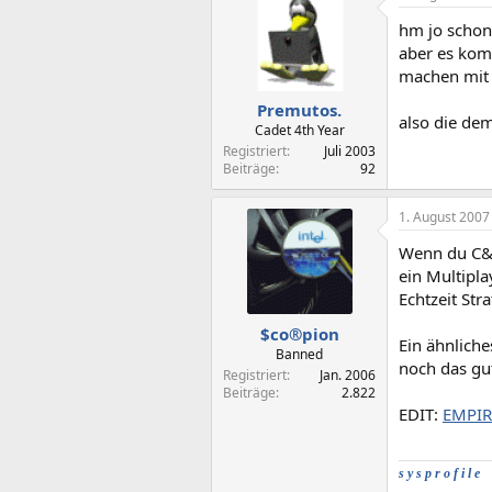
hm jo schon
aber es kom
machen mit 
Premutos.
also die dem
Cadet 4th Year
Registriert
Juli 2003
Beiträge
92
1. August 2007
Wenn du C&C 
ein Multipl
Echtzeit Str
$co®pion
Ein ähnliche
Banned
noch das gu
Registriert
Jan. 2006
Beiträge
2.822
EDIT:
EMPIR
s y s p r o f i l e