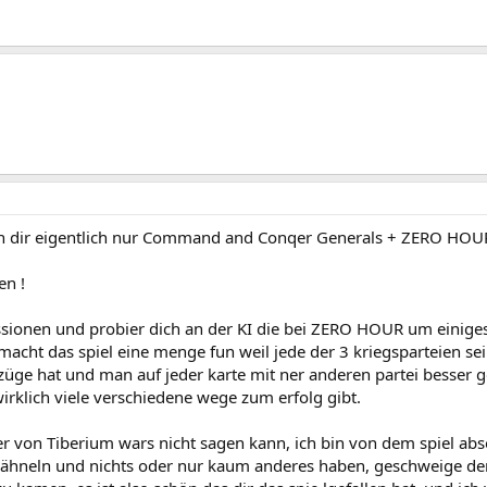
nn dir eigentlich nur Command and Conqer Generals + ZERO HOUR 
en !
issionen und probier dich an der KI die bei ZERO HOUR um einiges
macht das spiel eine menge fun weil jede der 3 kriegsparteien se
üge hat und man auf jeder karte mit ner anderen partei besser g
irklich viele verschiedene wege zum erfolg gibt.
er von Tiberium wars nicht sagen kann, ich bin von dem spiel abso
r ähneln und nichts oder nur kaum anderes haben, geschweige d