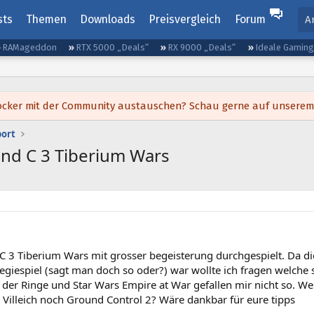
sts
Themen
Downloads
Preisvergleich
Forum
A
RAMageddon
RTX 5000 „Deals“
RX 9000 „Deals“
Ideale Gamin
h locker mit der Community austauschen? Schau gerne auf unsere
port
und C 3 Tiberium Wars
C 3 Tiberium Wars mit grosser begeisterung durchgespielt. Da di
tegiespiel (sagt man doch so oder?) war wollte ich fragen welch
der Ringe und Star Wars Empire at War gefallen mir nicht so. Wen
 Villeich noch Ground Control 2? Wäre dankbar für eure tipps