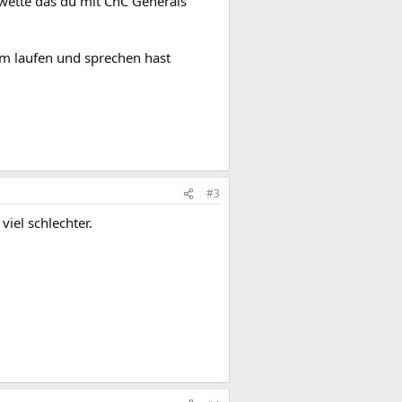
h wette das du mit CnC Generals
rum laufen und sprechen hast
#3
iel schlechter.