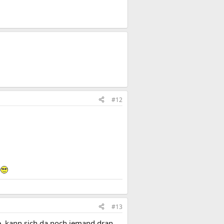
#12
n
#13
lte. kann sich da noch jemand dran