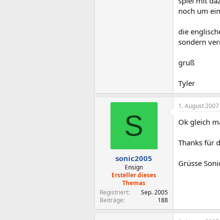
spiel mit da
noch um ein
die englisch
sondern vern
gruß
Tyler
1. August 2007
S
Ok gleich ma
Thanks für 
sonic2005
Grüsse Soni
Ensign
Ersteller dieses
Themas
Registriert
Sep. 2005
Beiträge
188