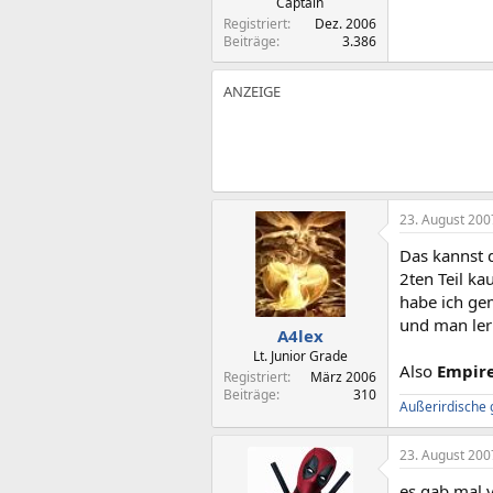
Captain
Registriert
Dez. 2006
Beiträge
3.386
23. August 200
Das kannst 
2ten Teil k
habe ich ge
und man ler
A4lex
Lt. Junior Grade
Also
Empire
Registriert
März 2006
Beiträge
310
Außerirdische gi
23. August 200
es gab mal v