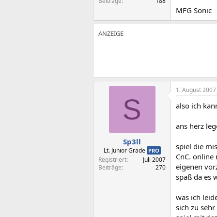
Beiträge
188
MFG Sonic
1. August 2007
S
also ich ka
ans herz leg
Sp3ll
spiel die m
Lt. Junior Grade
PRO
CnC. online 
Registriert
Juli 2007
eigenen vorz
Beiträge
270
spaß da es w
was ich leid
sich zu seh