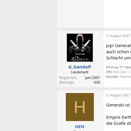
3. August 2007
Jop! General
auch schon 
Schlacht um
G_Gandalf
HP Envy 17" Not
Lieutenant
CPU
Intel Core i
Konsole:
Playstat
Registriert
Juni 2007
Beiträge
639
3. August 2007
H
Generals ist
Empire Earth
die Grafik e
HZH