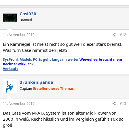
Casi030
Banned
11. November 2010
#12
Ein Ramriegel ist meist nicht so gut,weil dieser stark bremst.
Was fürn Case nimmst den jetzt?
SysProfil
.
Mädels PC
.
Es geht langsam weiter
.
Wieviel verbraucht mein
Rechner wirklich?
Verkaufe
.
drunken.panda
Captain
Ersteller dieses Themas
11. November 2010
#13
Das Case vom M-ATX System ist son alter Midi-Tower von
2000 in weiß. Recht hässlich und im Vergleich gefühlt 10x so
groß.