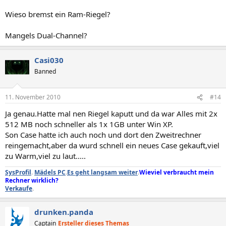
Wieso bremst ein Ram-Riegel?
Mangels Dual-Channel?
Casi030
Banned
11. November 2010
#14
Ja genau.Hatte mal nen Riegel kaputt und da war Alles mit 2x
512 MB noch schneller als 1x 1GB unter Win XP.
Son Case hatte ich auch noch und dort den Zweitrechner
reingemacht,aber da wurd schnell ein neues Case gekauft,viel
zu Warm,viel zu laut.....
SysProfil
.
Mädels PC
.
Es geht langsam weiter
.
Wieviel verbraucht mein
Rechner wirklich?
Verkaufe
.
drunken.panda
Captain
Ersteller dieses Themas