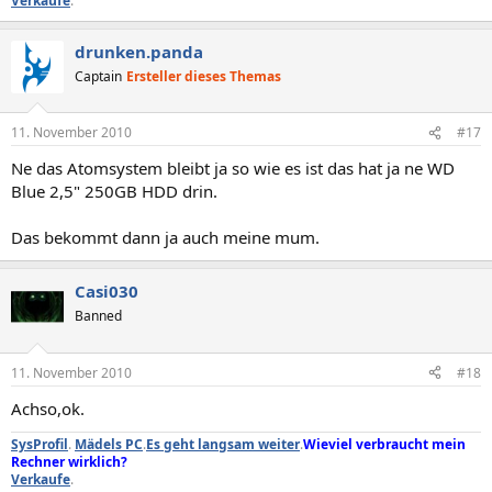
Verkaufe
.
drunken.panda
Captain
Ersteller dieses Themas
11. November 2010
#17
Ne das Atomsystem bleibt ja so wie es ist das hat ja ne WD
Blue 2,5" 250GB HDD drin.
Das bekommt dann ja auch meine mum.
Casi030
Banned
11. November 2010
#18
Achso,ok.
SysProfil
.
Mädels PC
.
Es geht langsam weiter
.
Wieviel verbraucht mein
Rechner wirklich?
Verkaufe
.