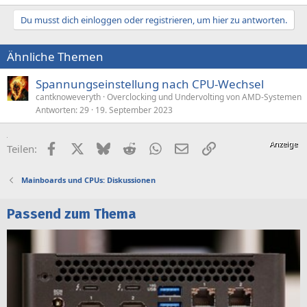
Du musst dich einloggen oder registrieren, um hier zu antworten.
Ähnliche Themen
Spannungseinstellung nach CPU-Wechsel
cantknoweveryth
Overclocking und Undervolting von AMD-Systemen
Antworten
29
19. September 2023
Facebook
X (Twitter)
Bluesky
Reddit
WhatsApp
E-Mail
Link
Teilen:
Mainboards und CPUs: Diskussionen
Passend zum Thema