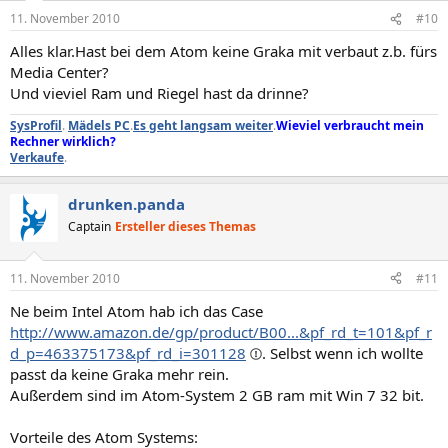
11. November 2010
#10
Alles klar.Hast bei dem Atom keine Graka mit verbaut z.b. fürs
Media Center?
Und vieviel Ram und Riegel hast da drinne?
SysProfil
.
Mädels PC
.
Es geht langsam weiter
.
Wieviel verbraucht mein
Rechner wirklich?
Verkaufe
.
drunken.panda
Captain
Ersteller dieses Themas
11. November 2010
#11
Ne beim Intel Atom hab ich das Case
http://www.amazon.de/gp/product/B00...&pf_rd_t=101&pf_r
d_p=463375173&pf_rd_i=301128
. Selbst wenn ich wollte
passt da keine Graka mehr rein.
Außerdem sind im Atom-System 2 GB ram mit Win 7 32 bit.
Vorteile des Atom Systems: