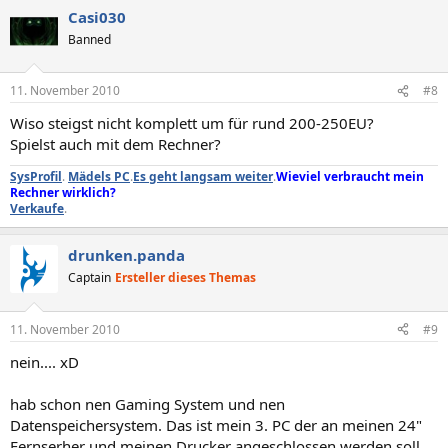
Casi030
Banned
11. November 2010
#8
Wiso steigst nicht komplett um für rund 200-250EU?
Spielst auch mit dem Rechner?
SysProfil
.
Mädels PC
.
Es geht langsam weiter
.
Wieviel verbraucht mein
Rechner wirklich?
Verkaufe
.
drunken.panda
Captain
Ersteller dieses Themas
11. November 2010
#9
nein.... xD
hab schon nen Gaming System und nen
Datenspeichersystem. Das ist mein 3. PC der an meinen 24"
Fernserher und meinen Drucker angeschlossen werden soll.