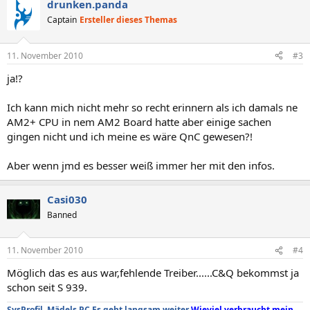
drunken.panda
Captain
Ersteller dieses Themas
11. November 2010
#3
ja!?
Ich kann mich nicht mehr so recht erinnern als ich damals ne
AM2+ CPU in nem AM2 Board hatte aber einige sachen
gingen nicht und ich meine es wäre QnC gewesen?!
Aber wenn jmd es besser weiß immer her mit den infos.
Casi030
Banned
11. November 2010
#4
Möglich das es aus war,fehlende Treiber......C&Q bekommst ja
schon seit S 939.
SysProfil
.
Mädels PC
.
Es geht langsam weiter
.
Wieviel verbraucht mein