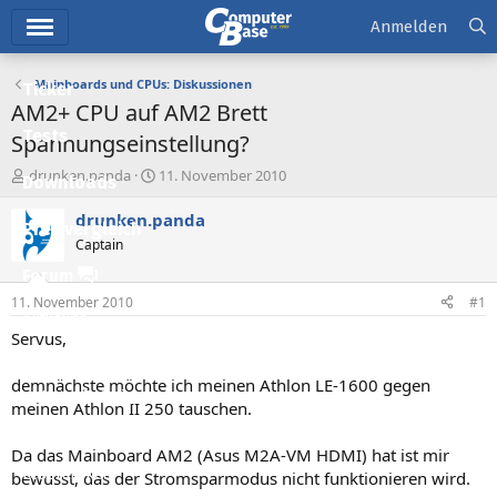
Hauptmenü
Anmelden
Mainboards und CPUs: Diskussionen
Ticker
AM2+ CPU auf AM2 Brett
Tests
Spannungseinstellung?
E
E
drunken.panda
11. November 2010
Downloads
r
r
s
s
drunken.panda
Preisvergleich
t
t
Captain
e
e
l
l
Forum
l
l
11. November 2010
#1
e
t
Aktuelles
r
a
Servus,
m
Empfohlene Inhalte
demnächste möchte ich meinen Athlon LE-1600 gegen
Neue Beiträge
meinen Athlon II 250 tauschen.
Neueste Aktivitäten
Da das Mainboard AM2 (Asus M2A-VM HDMI) hat ist mir
Leserartikel
bewusst, das der Stromsparmodus nicht funktionieren wird.