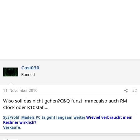
Casi030
Banned
11. November 2010
#2
Wiso soll das nicht gehen?C&Q funzt immer,also auch RM
Clock oder K10stat....
SysProfil
.
Mädels PC
.
Es geht langsam weiter
.
Wieviel verbraucht mein
Rechner wirklich?
Verkaufe
.