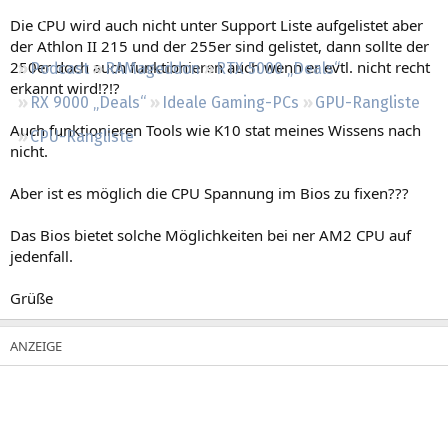
Regeln
Die CPU wird auch nicht unter Support Liste aufgelistet aber
der Athlon II 215 und der 255er sind gelistet, dann sollte der
250er doch auch funktionieren auch wenn er evtl. nicht recht
Podcast
RAMageddon
RTX 5000 „Deals“
erkannt wird!?!?
RX 9000 „Deals“
Ideale Gaming-PCs
GPU-Rangliste
Auch funktionieren Tools wie K10 stat meines Wissens nach
CPU-Rangliste
nicht.
Aber ist es möglich die CPU Spannung im Bios zu fixen???
Das Bios bietet solche Möglichkeiten bei ner AM2 CPU auf
jedenfall.
Grüße