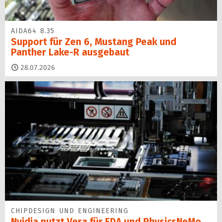
AIDA64 8.35
Support für Zen 6, Mustang Peak und
Panther Lake-R ausgebaut
28.07.2026
CHIPDESIGN UND ENGINEERING
Nvidia nutzt Vera für EDA und PhysicsNeMo