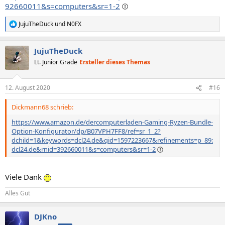
92660011&s=computers&sr=1-2
JujuTheDuck
und
N0FX
R
e
a
JujuTheDuck
k
t
Lt. Junior Grade
Ersteller dieses Themas
i
o
n
12. August 2020
#16
e
n
Dickmann68 schrieb:
:
https://www.amazon.de/dercomputerladen-Gaming-Ryzen-Bundle-
Option-Konfigurator/dp/B07VPH7FF8/ref=sr_1_2?
dchild=1&keywords=dcl24.de&qid=1597223667&refinements=p_89:
dcl24.de&rnid=392660011&s=computers&sr=1-2
Viele Dank
Alles Gut
DJKno