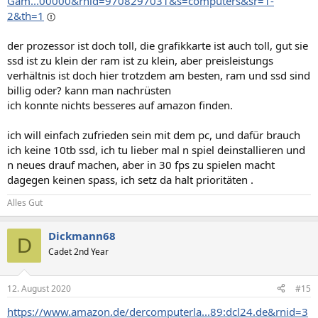
Gam...00000&rnid=9708297031&s=computers&sr=1-
2&th=1
der prozessor ist doch toll, die grafikkarte ist auch toll, gut sie
ssd ist zu klein der ram ist zu klein, aber preisleistungs
verhältnis ist doch hier trotzdem am besten, ram und ssd sind
billig oder? kann man nachrüsten
ich konnte nichts besseres auf amazon finden.
ich will einfach zufrieden sein mit dem pc, und dafür brauch
ich keine 10tb ssd, ich tu lieber mal n spiel deinstallieren und
n neues drauf machen, aber in 30 fps zu spielen macht
dagegen keinen spass, ich setz da halt prioritäten .
Alles Gut
Dickmann68
D
Cadet 2nd Year
12. August 2020
#15
https://www.amazon.de/dercomputerla...89:dcl24.de&rnid=3