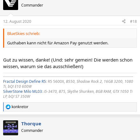
Commander
12. August 2020
#18
BlueSkies schrieb:
Guthaben kann nicht für Amazon Pay genutzt werden.
Gut zu wissen, danke! (Und: sehr gemein! Die werden schon
wissen, warum sie das ausschließen!)
--------------------------------------------------------------------------------------------------------
Fractal Design Define R5
: R5 5600X
, B550, Shadow Rock 2, 16GB 3200, 1080
Ti, bQ! E10 600W
SilverStone Milo ML03
:
i5-3470, B75, Skythe Shuriken, 8GB RAM, GTX 1050 Ti
LP, bQ! S7 350W
konkretor
R
e
a
Thorque
k
t
Commander
i
o