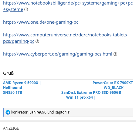
https://www.notebooksbilliger.de/pc+systeme/gaming+pc+pc
+systeme
https://www.one.de/one-gaming-pc
https://www.computeruniverse.net/de/c/notebooks-tablets-
pcs/gaming-pc
https://www.cyberport.de/gaming/gaming-pcs.html
Gruß
AMD Ryzen 9 5900X |
MSI MAG B550 Tomahawk |
PowerColor RX 7900XT
Hellhound |
64 GB Corsair Vengeance RGB DDR4 3800 |
WD_BLACK
SN850 1TB |
Lexar NM790 4TB |
SanDisk Extreme PRO SSD 960GB |
Crucial MX500 SSD 1x 2TB 1x 1TB |
Win 11 pro x64 |
Synology DS218+ 2x
8TB WD RAID 0 |
konkretor
,
Lahire690
und
RaptorTP
R
e
a
k
t