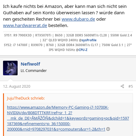
Ich kaufe nichts bei Amazon, aber kann man sich nicht sein
Guthaben auf sein Konto überweisen lassen ? würde dann
nen gescheiten Rechner bei
www.dubaro.de
oder
www.hardwarerat.de
bestellen.
SYS1: R9 7900X3D | RTX5070Ti | B650 | 32GB DDR5 5600MT/s CL28 | 550W Gold 2.4
| 32" QLED WQHD 240Hz @
sysProfile
SYS2: i7 14700F | RX9070 | B760 | 32GB DDR4 3600MT/s CL17 | 750W Gold 3.1 | 27"
IPS WQHD 165Hz @
CPU-Z
Nefiwolf
Lt. Commander
12. August 2020
#5
JujuTheDuck schrieb:
https://www.amazon.de/Memory-PC-Gaming-i7-10700K-
NVIDIA/dp/B08DTTTKRF/ref=sr_1_2?
__mk_de_DE=ÅMÅŽÕÑ&dchild=1&keywords=gaming+pc&qid=1597
187369&refinements=p_36:150000-
200000&rnid=9708297031&s=computers&sr=1-2&th=1