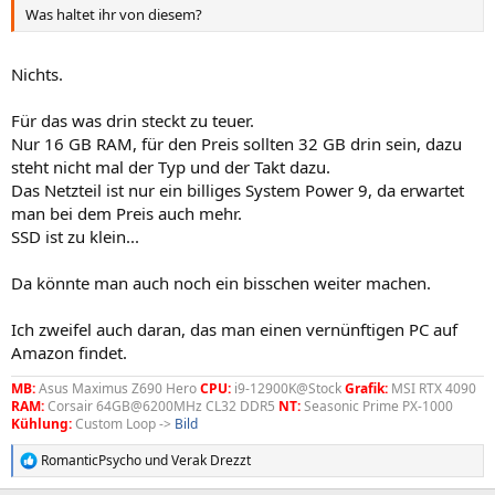
Was haltet ihr von diesem?
Nichts.
Für das was drin steckt zu teuer.
Nur 16 GB RAM, für den Preis sollten 32 GB drin sein, dazu
steht nicht mal der Typ und der Takt dazu.
Das Netzteil ist nur ein billiges System Power 9, da erwartet
man bei dem Preis auch mehr.
SSD ist zu klein...
Da könnte man auch noch ein bisschen weiter machen.
Ich zweifel auch daran, das man einen vernünftigen PC auf
Amazon findet.
MB:
Asus Maximus Z690 Hero
CPU:
i9-12900K@Stock
Grafik:
MSI RTX 4090
RAM:
Corsair 64GB@6200MHz CL32 DDR5
NT:
Seasonic Prime PX-1000
Kühlung:
Custom Loop ->
Bild
RomanticPsycho
und
Verak Drezzt
R
e