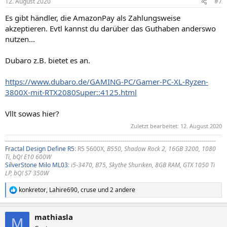
12. August 2020
#7
Es gibt händler, die AmazonPay als Zahlungsweise
akzeptieren. Evtl kannst du darüber das Guthaben anderswo
nutzen...
Dubaro z.B. bietet es an.
https://www.dubaro.de/GAMING-PC/Gamer-PC-XL-Ryzen-
3800X-mit-RTX2080Super::4125.html
Vllt sowas hier?
Zuletzt bearbeitet:
12. August 2020
--------------------------------------------------------------------------------------------------------
Fractal Design Define R5
: R5 5600X
, B550, Shadow Rock 2, 16GB 3200, 1080
Ti, bQ! E10 600W
SilverStone Milo ML03
:
i5-3470, B75, Skythe Shuriken, 8GB RAM, GTX 1050 Ti
LP, bQ! S7 350W
konkretor
,
Lahire690
,
cruse
und 2 andere
R
e
a
mathiasla
k
M
t