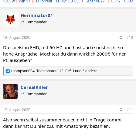
1300W
|
Win 11
|
FD Torrent
|
LG 42" C3 OLED
+
Acer XB271
|
G815
+
G502
Herminator01
Lt. Commander
12. August 2020
#10
Du spielst in FHD, mit 60 HZ und hast auch sonst nicht so
hohe Ansprüche. Möchtest du dann wirklich 2000€ für nen
PC ausgeben?
thompson004
,
Toastonator
,
H3llF15H
und 3 andere
R
e
a
CerealKiller
k
t
Lt. Commander
i
o
n
12. August 2020
#11
e
n
Also wenn selbst zusammenbauen nicht in Frage kommt
:
dann kannst Du hier z.B. mit AmazonPay bezahlen.