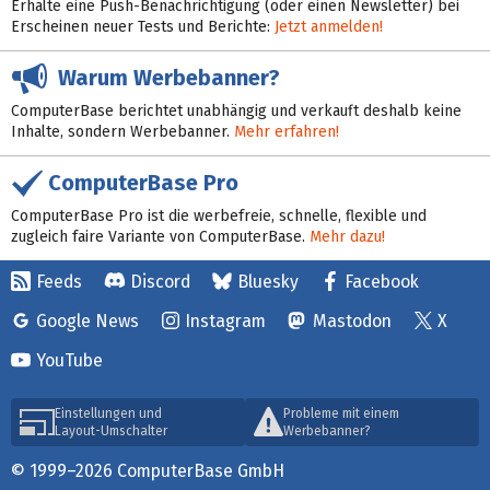
Erhalte eine Push-Benachrichtigung (oder einen Newsletter) bei
Erscheinen neuer Tests und Berichte:
Jetzt anmelden!
Warum Werbebanner?
ComputerBase berichtet unabhängig und verkauft deshalb keine
Inhalte, sondern Werbebanner.
Mehr erfahren!
ComputerBase Pro
ComputerBase Pro ist die werbefreie, schnelle, flexible und
zugleich faire Variante von ComputerBase.
Mehr dazu!
Feeds
Discord
Bluesky
Facebook
Google News
Instagram
Mastodon
X
YouTube
Einstellungen und
Probleme mit einem
Layout-Umschalter
Werbebanner?
© 1999–2026 ComputerBase GmbH