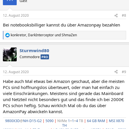
Gast
i
o
n
12. August 2020
#8
e
n
Bei notebooksbilliger kannst du über Amazonpay bezahlen
:
konkretor
,
DarkInterceptor
und
ShmaZen
R
e
a
Sturmwind80
k
t
Commodore
PRO
i
o
n
12. August 2020
#9
e
n
Habe auch Mal etwas bei Amazon geschaut, aber die meisten
:
PCs sind hoffnungslos überteuert, oder man hat einfach zu
viele Einschränkungen. Meistens sind gerade das Mainboard
und Netzteil nicht besonders gut und das finde ich bei 2000€
PCs schon heftig. Schau wirklich Mal ob du das über
AmazonPay abwickeln kannst.
9800X3D
@
NH-D15-G2
|
5090
|
NVMe
1
+
1
+
4
TB
|
64 GB RAM
|
MSI X870
TH