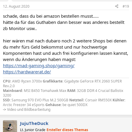
n
12. August 2020
#19
e
n
schade, dass du bei amazon bestellen musst.....
:
hätte da für das Guthaben dann besser was anderes bestellt
zb Monitor usw..
hier wären mal nach dubaro noch 2 weitere Shops bei denen
du mehr fürs Geld bekommst und nur hochwertige
Komponenten hast und auch frei konfigurieren lassen kannst,
wenn du Änderungen haben magst:
https://mad-gaming.shop/gaming/
https://hardwarerat.de/
CPU
: AMD Ryzen 3700x
Grafikkarte
: Gigabyte GeForce RTX 2060 SUPER
Rev.2.0
Mainboard
: MSI B450 Tomahawk Max
RAM
: 32GB DDR 4 Crucial Ballistix
3200
SSD
: Samsung 970 EVO Plus M.2 500GB
Netzteil
: Corsair RM550X
Kühler:
Arctic Freezer 34 eSports
Gehäuse:
be quiet 500DX
->
Video und Bildbearbeitung
JujuTheDuck
Lt. Junior Grade
Ersteller dieses Themas