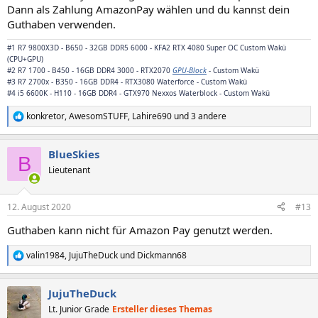
Dann als Zahlung AmazonPay wählen und du kannst dein
Guthaben verwenden.
#1 R7 9800X3D - B650 - 32GB DDR5 6000 - KFA2 RTX 4080 Super OC Custom Wakü
(CPU+GPU)
#2 R7 1700 - B450 - 16GB DDR4 3000 - RTX2070
GPU-Block
- Custom Wakü
#3 R7 2700x - B350 - 16GB DDR4 - RTX3080 Waterforce - Custom Wakü
#4 i5 6600K - H110 - 16GB DDR4 -
GTX970 Nexxos Waterblock
- Custom Wakü
konkretor
,
AwesomSTUFF
,
Lahire690
und 3 andere
R
e
a
BlueSkies
k
B
t
Lieutenant
i
o
n
12. August 2020
#13
e
n
Guthaben kann nicht für Amazon Pay genutzt werden.
:
valin1984
,
JujuTheDuck
und
Dickmann68
R
e
a
JujuTheDuck
k
t
Lt. Junior Grade
Ersteller dieses Themas
i