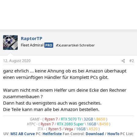
RaptorTP
Fleet Admiral
PRO
✍️Leserartikel-Schreiber
12. August 2020
#2
ganz ehrlich ... keine Ahnung ob es bei Amazon überhaupt
einen vernünftigen Händler für Komplett PCs gibt.
Warum nicht mit einem Helfer um deine Ecke den Rechner
zusammenbauen ?
Dann hast du wenigstens auch was gescheites.
Die Teile kann man alle bei Amazon bestellen.
GAME
- (
Ryzen 7
/
RTX 5070 Ti
\
32GB
\
B650
)
HTPC -
(
Ryzen 7
/
RTX 2080 Super
\
16GB
\
B450
)
ITX - (
Ryzen 5
/
Vega
/
16GB
\
A520
)
UV:
MSI AB Curve
PC:
Helferliste
Fan Control:
Download
/
HowTo
PC List: