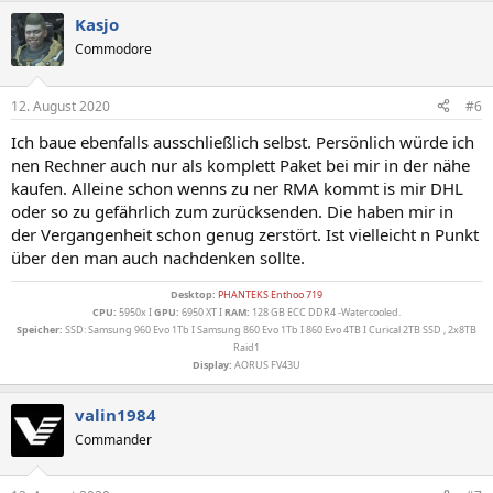
a
Kasjo
k
t
Commodore
i
o
n
12. August 2020
#6
e
n
Ich baue ebenfalls ausschließlich selbst. Persönlich würde ich
:
nen Rechner auch nur als komplett Paket bei mir in der nähe
kaufen. Alleine schon wenns zu ner RMA kommt is mir DHL
oder so zu gefährlich zum zurücksenden. Die haben mir in
der Vergangenheit schon genug zerstört. Ist vielleicht n Punkt
über den man auch nachdenken sollte.
Desktop:
PHANTEKS Enthoo 719
CPU:
5950x I
GPU:
6950 XT I
RAM:
128 GB ECC DDR4 -Watercooled.
Speicher:
SSD: Samsung 960 Evo 1Tb I Samsung 860 Evo 1Tb I 860 Evo 4TB I Curical 2TB SSD , 2x8TB
Raid1
Display:
AORUS FV43U
valin1984
Commander