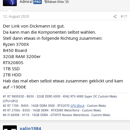
Admiral
PRO
🎅Rätsel-Elite ’25
12. August 2020
#17
Der Link von Dickmann ist gut.
Da kann man die Komponenten selbst wählen.
Stell dann etwas in folgende Richtung zusammen:
Ryzen 3700X
B450 Board
32GB RAM 3200er
RTX2080S
1TB SSD
2TB HDD
Hab das mal eben selbst etwas zusammen geklickt und kam
auf ~1900€
#1 R7 9800X3D - B650 - 32GB DDR5 6000 - KFA2 RTX 4080 Super OC Custom Wakü
(CPU+GPU)
#2 R7 1700 - B450 - 16GB DDR4 3000 - RTX2070
GPU-Block
- Custom Wakü
#3 R7 2700x - B350 - 16GB DDR4 - RTX3080 Waterforce - Custom Wakü
#4 i5 6600K - H110 - 16GB DDR4 -
GTX970 Nexxos Waterblock
- Custom Wakü
valin1984