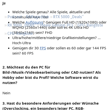
Ja
Regeln
Welche Spiele genau? Alle Spiele, aktuelle und
kommende AAA Titel
Podcast
RAMageddon
RTX 5000 „Deals“
Welche
Auflösung
? Genügen Full HD (1920x1080) oder
RX 9000 „Deals“
Ideale Gaming-PCs
GPU-Rangliste
WQHD (2560x1440) oder soll es 4K Ultra HD
(3840x2160) sein? FHD
CPU-Rangliste
Ultra/hohe/mittlere/niedrige Grafikeinstellungen? …
Hoch-Ultra
Genügen dir 30
FPS
oder sollen es 60 oder gar 144 FPS
sein? 60 FPS
2. Möchtest du den PC für
Bild-/Musik-/Videobearbeitung oder CAD nutzen? Als
Hobby oder bist du Profi? Welche Software wirst du
nutzen?
Nein
3. Hast du besondere Anforderungen oder Wünsche
(Overclocking, ein besonders leiser PC, RGB-