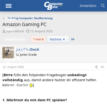
Hauptmenü
Anmelden
Desktop-Computer: Kaufberatung
Ticker
Amazon Gaming PC
Tests
E
E
JujuTheDuck
12. August 2020
r
r
Letzte
Downloads
1 von 6
Nächste
s
s
t
t
e
e
JujuTheDuck
Preisvergleich
l
l
Lt. Junior Grade
l
l
Forum
e
t
r
a
12. August 2020
#1
Aktuelles
m
[
Bitte
fülle den folgenden Fragebogen
unbedingt
Empfohlene Inhalte
vollständig
aus, damit andere Nutzer dir effizient helfen
können. Danke!
]
Neue Beiträge
Neueste Aktivitäten
1. Möchtest du mit dem PC spielen?
Leserartikel