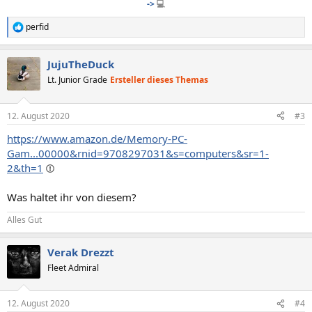
->
💻
perfid
R
e
a
JujuTheDuck
k
t
Lt. Junior Grade
Ersteller dieses Themas
i
o
n
12. August 2020
#3
e
n
https://www.amazon.de/Memory-PC-
:
Gam...00000&rnid=9708297031&s=computers&sr=1-
2&th=1
Was haltet ihr von diesem?
Alles Gut
Verak Drezzt
Fleet Admiral
12. August 2020
#4