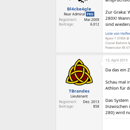
Bl4cke4gle
Zur Graka:
Rear Admiral
PRO
280X! Wann 
Registriert
Mai 2009
sind wiederu
Beiträge
6.012
Liste von Helf
Ryzen 7 3700X @ 
Crucial Ballisti
Powercolor RX 67
13. April 2015
Da das ein Z
Schau mal i
Athlon für d
TBrandes
Lieutenant
Das System g
Registriert
Dez. 2013
Inzwischen 
Beiträge
858
280) wird n