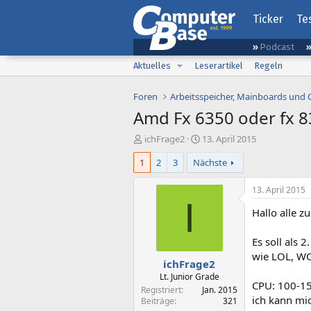
Ticker
Te
Podcast
Aktuelles
Leserartikel
Regeln
Foren
Arbeitsspeicher, Mainboards und
Amd Fx 6350 oder fx 8
E
E
ichFrage2
13. April 2015
r
r
1
2
3
Nächste
s
s
t
t
e
e
13. April 2015
l
l
I
Hallo alle 
l
l
e
t
r
a
Es soll als 
m
wie LOL, WOW
ichFrage2
Lt. Junior Grade
CPU: 100-1
Registriert
Jan. 2015
ich kann mi
Beiträge
321