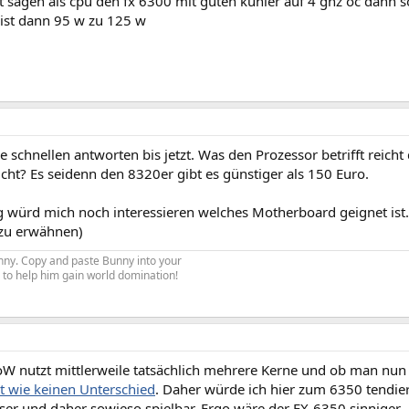
t sagen als cpu den fx 6300 mit guten kühler auf 4 ghz oc dann so
 ist dann 95 w zu 125 w
e schnellen antworten bis jetzt. Was den Prozessor betrifft reic
cht? Es seidenn den 8320er gibt es günstiger als 150 Euro.
 würd mich noch interessieren welches Motherboard geignet ist. 
zu erwähnen)
Bunny. Copy and paste Bunny into your
re to help him gain world domination!
W nutzt mittlerweile tatsächlich mehrere Kerne und ob man nun
t wie keinen Unterschied
. Daher würde ich hier zum 6350 tendi
ser und daher sowieso spielbar. Ergo wäre der FX-6350 sinniger.