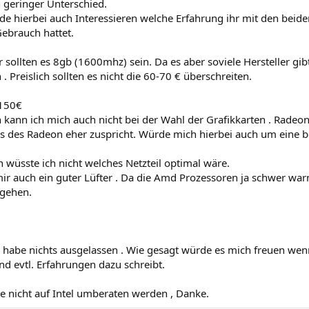
n geringer Unterschied.
de hierbei auch Interessieren welche Erfahrung ihr mit den beide
Gebrauch hattet.
sollten es 8gb (1600mhz) sein. Da es aber soviele Hersteller gi
. Preislich sollten es nicht die 60-70 € überschreiten.
-150€
 kann ich mich auch nicht bei der Wahl der Grafikkarten . Radeo
eis des Radeon eher zuspricht. Würde mich hierbei auch um eine b
 wüsste ich nicht welches Netzteil optimal wäre.
mir auch ein guter Lüfter . Da die Amd Prozessoren ja schwer war
gehen.
ch habe nichts ausgelassen . Wie gesagt würde es mich freuen wen
und evtl. Erfahrungen dazu schreibt.
te nicht auf Intel umberaten werden , Danke.