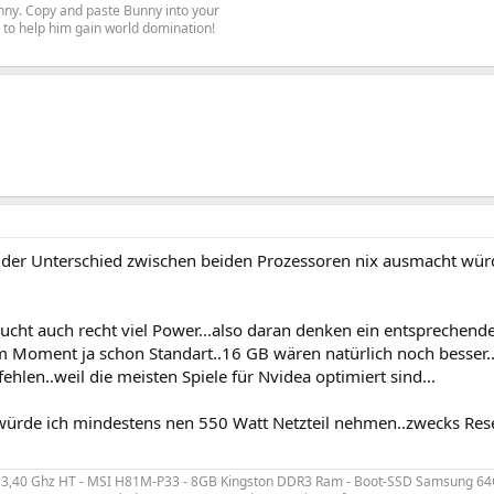
Bunny. Copy and paste Bunny into your
re to help him gain world domination!
 der Unterschied zwischen beiden Prozessoren nix ausmacht wür
ucht auch recht viel Power...also daran denken ein entsprechende
im Moment ja schon Standart..16 GB wären natürlich noch besser...
hlen..weil die meisten Spiele für Nvidea optimiert sind...
 würde ich mindestens nen 550 Watt Netzteil nehmen..zwecks Rese
2*3,40 Ghz HT - MSI H81M-P33 - 8GB Kingston DDR3 Ram - Boot-SSD Samsung 64