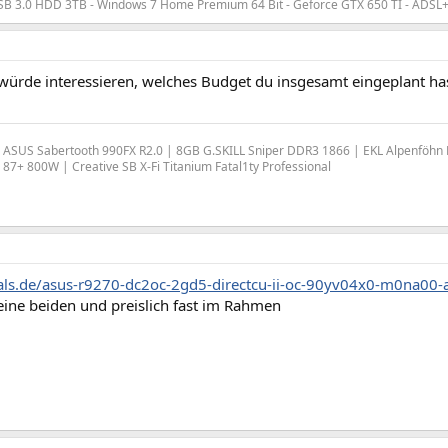
SB 3.0 HDD 3TB - Windows 7 Home Premium 64 Bit - Geforce GTX 650 TI - ADSL+
 würde interessieren, welches Budget du insgesamt eingeplant ha
ASUS Sabertooth 990FX R2.0 | 8GB G.SKILL Sniper DDR3 1866 | EKL Alpenföhn 
7+ 800W | Creative SB X-Fi Titanium Fatal1ty Professional
hals.de/asus-r9270-dc2oc-2gd5-directcu-ii-oc-90yv04x0-m0na0
eine beiden und preislich fast im Rahmen