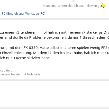
P.S.
Manchmal untertreibe ich auch 'ein wenig'.
m PC
[Empfehlung] Werkzeug (PC)
u einem i3 tendieren, in lol hab ich mit meinem i7 starke fps D
t, der amd dürfte da Probleme bekommen, da nur 1 thread in dem 
rung mit dem FX-8350: Hatte selbst in älteren spielen wenig FPS
 Einzelkenleistung. Mit dem I7 den ich jetzt habe, hab ich mehr un
ich nur 3 Kerne aktiviert habe.
z bitte...
meinem Toaster mit Turbolader