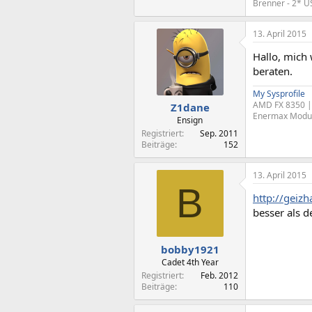
Brenner - 2* U
13. April 2015
Hallo, mich
beraten.
My Sysprofile
AMD FX 8350 | 
Z1dane
Enermax Modu 8
Ensign
Registriert
Sep. 2011
Beiträge
152
13. April 2015
B
http://geiz
besser als d
bobby1921
Cadet 4th Year
Registriert
Feb. 2012
Beiträge
110