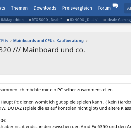
sts
Themen
Downloads
Preisvergleich
Forum
A
RAMageddon
RTX 5000 „Deals“
RX 9000 „Deals“
Ideale Gamin
 CPUs
Mainboards und CPUs: Kaufberatung
320 /// Mainboard und co.
zusammen ich möchte mir ein PC selber zusammenstellen.
2. Haupt Pc dienen womit ich gut spiele spielen kann . ( kein Hard
, DOTA2 (spiele die es auf konsolen nicht gibt) und ältere Klass
50€
ch aber nicht endscheiden zwischen den Amd Fx 6350 und den Amd