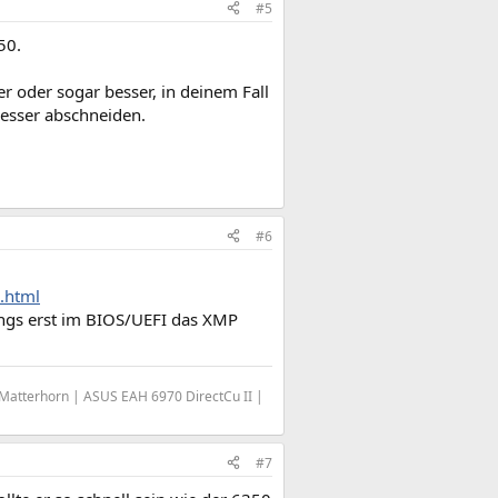
#5
50.
er oder sogar besser, in deinem Fall
besser abschneiden.
#6
.html
ings erst im BIOS/UEFI das XMP
Matterhorn | ASUS EAH 6970 DirectCu II |
#7