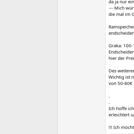
da ja nur ei
--- Mich wür
die mal im 
Ramspeicher 
endscheiden 
Graka: 100
Endscheiden
hier der Pr
Des weiteren
Wichtig ist 
von 50-80€ 
.
.
Ich hoffe i
erleichtert 
!!! Ich möch