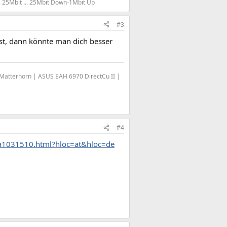
 25Mbit ... 25Mbit Down-1Mbit Up
#3
st, dann könnte man dich besser
Matterhorn | ASUS EAH 6970 DirectCu II |
#4
0-a1031510.html?hloc=at&hloc=de