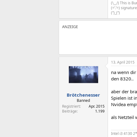
(\__/) This is 
(=’.’=) signatu
(“)_(“)
13. April 2015
na wenn dir
den 8320..
aber der bra
Brötchenesser
Spielen ist 
Banned
Nvidea empfe
Registriert
Apr. 2015
Beiträge
1.199
als Netzteil
Intel i3 4130 