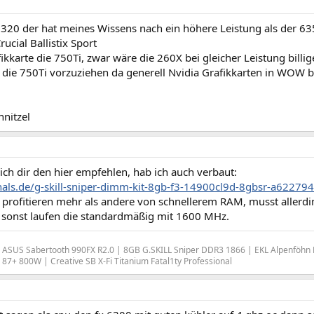
20 der hat meines Wissens nach ein höhere Leistung als der 63
cial Ballistix Sport
ikkarte die 750Ti, zwar wäre die 260X bei gleicher Leistung billig
 die 750Ti vorzuziehen da generell Nvidia Grafikkarten in WOW 
nitzel
ch dir den hier empfehlen, hab ich auch verbaut:
zhals.de/g-skill-sniper-dimm-kit-8gb-f3-14900cl9d-8gbsr-a622794
 profitieren mehr als andere von schnellerem RAM, musst allerd
n, sonst laufen die standardmäßig mit 1600 MHz.
ASUS Sabertooth 990FX R2.0 | 8GB G.SKILL Sniper DDR3 1866 | EKL Alpenföhn 
7+ 800W | Creative SB X-Fi Titanium Fatal1ty Professional