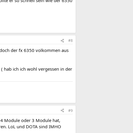
llte er so schnell sein wie der 6350
#8
ht doch der fx 6350 volkommen aus
( hab ich ich wohl vergessen in der
#9
 4 Module oder 3 Module hat,
eren. LoL und DOTA sind IMHO