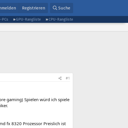
nmelden
Registrieren
Suche
g-PCs
GPU-Rangliste
CPU-Rangliste
#1
core gaming) Spielen würd ich spiele
iker.
 fx 8320 Prozessor Preislich ist