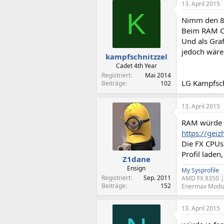
13. April 2015
K
Nimm den 83
Beim RAM Cru
Und als Graf
jedoch wäre
kampfschnitzzel
Cadet 4th Year
Registriert
Mai 2014
LG Kampfsch
Beiträge
102
13. April 2015
RAM würde i
https://gei
Die FX CPUs
Profil lade
Z1dane
Ensign
My Sysprofile
Registriert
Sep. 2011
AMD FX 8350 | 
Beiträge
152
Enermax Modu 8
13. April 2015