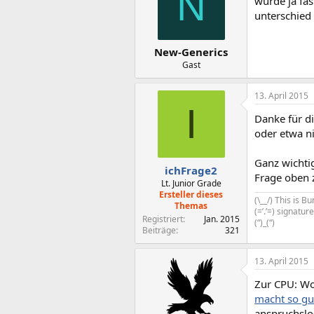
N
würde ja fas
unterschied
New-Generics
Gast
13. April 2015
I
Danke für di
oder etwa ni
Ganz wichtig
ichFrage2
Frage oben 
Lt. Junior Grade
Ersteller dieses
(\__/) This is 
Themas
(=’.’=) signatu
Registriert
Jan. 2015
(“)_(“)
Beiträge
321
13. April 2015
Zur CPU: Wo
macht so gu
anspruchslo