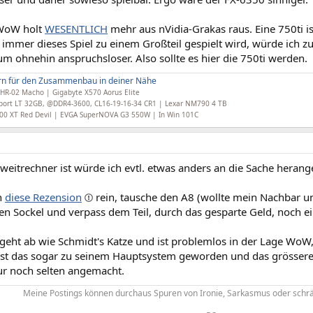
 WoW holt
WESENTLICH
mehr aus nVidia-Grakas raus. Eine 750ti is
immer dieses Spiel zu einem Großteil gespielt wird, würde ich z
m ohnehin anspruchsloser. Also sollte es hier die 750ti werden.
ern für den Zusammenbau in deiner Nähe
HR-02 Macho | Gigabyte X570 Aorus Elite
x Sport LT 32GB, @DDR4-3600, CL16-19-16-34 CR1 | Lexar NM790 4 TB
00 XT Red Devil | EVGA SuperNOVA G3 550W | In Win 101C
weitrechner ist würde ich evtl. etwas anders an die Sache heran
n
diese Rezension
rein, tausche den A8 (wollte mein Nachbar 
en Sockel und verpass dem Teil, durch das gesparte Geld, noch e
eht ab wie Schmidt's Katze und ist problemlos in der Lage WoW, 
ist das sogar zu seinem Hauptsystem geworden und das grössere
ur noch selten angemacht.
Meine Postings können durchaus Spuren von Ironie, Sarkasmus oder sch