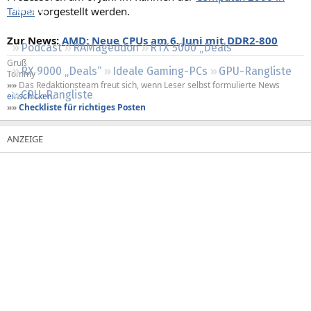
Taipei
vorgestellt werden.
Regeln
Zur News:
AMD: Neue CPUs am 6. Juni mit DDR2-800
Podcast
RAMageddon
RTX 5000 „Deals“
Gruß
RX 9000 „Deals“
Ideale Gaming-PCs
GPU-Rangliste
Tommy
»»
Das Redaktionsteam freut sich, wenn Leser selbst formulierte News
CPU-Rangliste
einschicken
.
»»
Checkliste für richtiges Posten