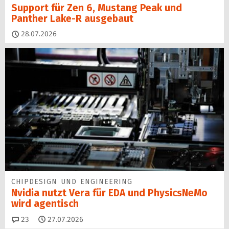
Support für Zen 6, Mustang Peak und
Panther Lake-R ausgebaut
28.07.2026
CHIPDESIGN UND ENGINEERING
Nvidia nutzt Vera für EDA und PhysicsNeMo
wird agentisch
Kommentare
23
27.07.2026