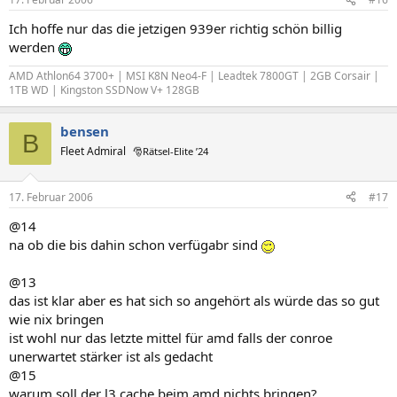
Ich hoffe nur das die jetzigen 939er richtig schön billig
werden
AMD Athlon64 3700+ | MSI K8N Neo4-F | Leadtek 7800GT | 2GB Corsair |
1TB WD | Kingston SSDNow V+ 128GB
bensen
B
Fleet Admiral
🎅Rätsel-Elite ’24
17. Februar 2006
#17
@14
na ob die bis dahin schon verfügabr sind
@13
das ist klar aber es hat sich so angehört als würde das so gut
wie nix bringen
ist wohl nur das letzte mittel für amd falls der conroe
unerwartet stärker ist als gedacht
@15
warum soll der l3 cache beim amd nichts bringen?