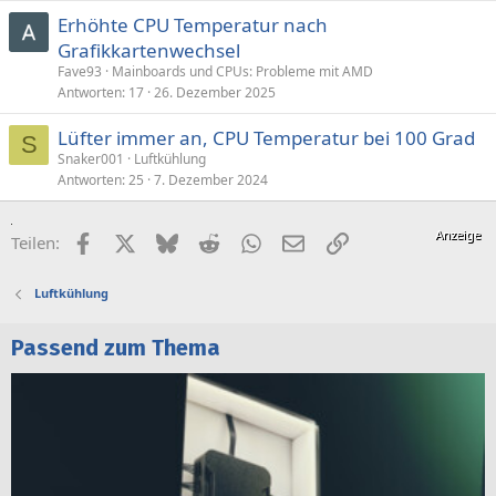
e
s
Erhöhte CPU Temperatur nach
r
t
Grafikkartenwechsel
r
t
Fave93
Mainboards und CPUs: Probleme mit AMD
Antworten
17
26. Dezember 2025
Lüfter immer an, CPU Temperatur bei 100 Grad
S
Snaker001
Luftkühlung
Antworten
25
7. Dezember 2024
Facebook
X (Twitter)
Bluesky
Reddit
WhatsApp
E-Mail
Link
Teilen:
Luftkühlung
Passend zum Thema