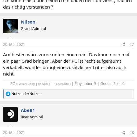
Ich könnte also oben einen rein bauen der Luft zieht , hab ich
das richtig verstanden ?
Nilson
Grand Admiral
20. Mai 2021
#7
Am besten wäre vorne unten einen rein. Das kann noch mal
ein paar Grad bringen. Aber der PC ist recht aufgeräumt
verkabelt, wunder bringt eine zusätzlicher Lüfter also auch
nicht.
PC
| Playstation 5 | Google Pixel 9a​
(Ryzen 9 5900X | RX 6800 XT | Fedora KDE)
NutzenderNutzer
R
e
a
Abe81
k
t
Rear Admiral
i
o
n
20. Mai 2021
#8
e