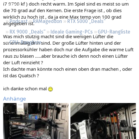
i7 9700 kf ) doch recht warm. Im Spiel sind es meist so um
Regeln
die 70 grad auf den Kernen. Die erste Frage ist , ob dies
wirklich zu hoch ist , da ja eine Max temp von 100 grad
Podcast
RAMageddon
RTX 5000 „Deals“
angegeben ist.
RX 9000 „Deals“
Ideale Gaming-PCs
GPU-Rangliste
Was mich stutzig macht sind die wenigen Lüfter die
CPU-Rangliste
serienmäßig drin sind. Der große Lüfter hinten und der
prozessorkühler haben doch nur die Aufgabe die warme Luft
raus zu blasen …..aber brauche ich denn noch einen Lüfter
der Luft reinzieht ?
Ich dachte man könnte noch einen oben dran machen , oder
ist das Quatsch ?
ich danke schon mal
Anhänge