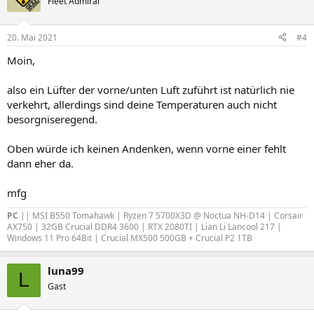
Fleet Admiral
i
o
n
20. Mai 2021
#4
e
n
Moin,
:
also ein Lüfter der vorne/unten Luft zuführt ist natürlich nie
verkehrt, allerdings sind deine Temperaturen auch nicht
besorgniseregend.
Oben würde ich keinen Andenken, wenn vorne einer fehlt
dann eher da.
mfg
PC
|| MSI B550 Tomahawk | Ryzen 7 5700X3D @ Noctua NH-D14 | Corsair
AX750 | 32GB Crucial DDR4 3600 | RTX 2080TI | Lian Li Lancool 217 |
Windows 11 Pro 64Bit | Crucial MX500 500GB + Crucial P2 1TB
luna99
L
Gast