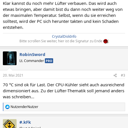
Klar kannst du noch mehr Lüfter verbauen. Das wird auch
etwas bringen, aber damit bist du dann noch weiter weg von
der maximalen Temperatur. Selbst, wenn du sie erreichen
solltest, wird der PC sich herunter takten und kein Schaden
entstehen.
CrystalDiskInfo
Bitte scrollen Sie weiter, hier ist die Signatur zu Ende
RobinSword
Lt. Commander
PRO
20. Mai 2021
#3
70 °C sind ok für Last. Der CPU-Kühler sieht auch ausreichend
dimensioniert aus. Zu der Lüfter-Thematik soll jemand anders
was schreiben...
NutzenderNutzer
R
e
a
#.kFk
k
t