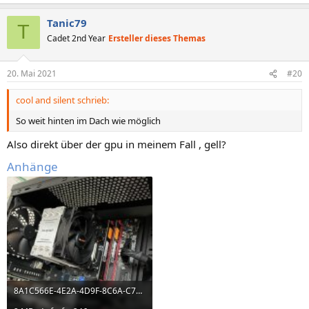
Tanic79
T
Cadet 2nd Year
Ersteller dieses Themas
20. Mai 2021
#20
cool and silent schrieb:
So weit hinten im Dach wie möglich
Also direkt über der gpu in meinem Fall , gell?
Anhänge
8A1C566E-4E2A-4D9F-8C6A-C7E4BD326918.jpeg