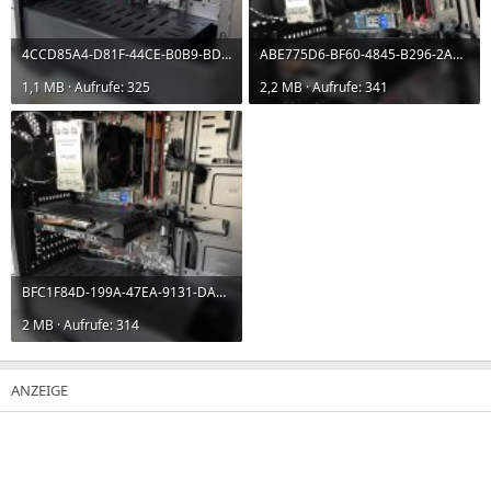
4CCD85A4-D81F-44CE-B0B9-BD5FFCC44287.jpeg
ABE775D6-BF60-4845-B296-2A0FC76E69AB.jpeg
1,1 MB · Aufrufe: 325
2,2 MB · Aufrufe: 341
BFC1F84D-199A-47EA-9131-DABC0FD8EFF1.jpeg
2 MB · Aufrufe: 314