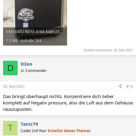
5A59D452-BD1E-4184-A46F-253AF8BD9F46.jpeg
1,5 MB · Aufrufe: 264
Zuletzt bearbeitet:
20. Mai 2021
D3xo
D
Lt. Commander
20. Mai 2021
#13
Das bringt überhaupt nichts. Konzentriere dich lieber
komplett auf Negativ pressure, also die Luft aus dem Gehäuse
rauszupusten.
Tanic79
T
Cadet 2nd Year
Ersteller dieses Themas