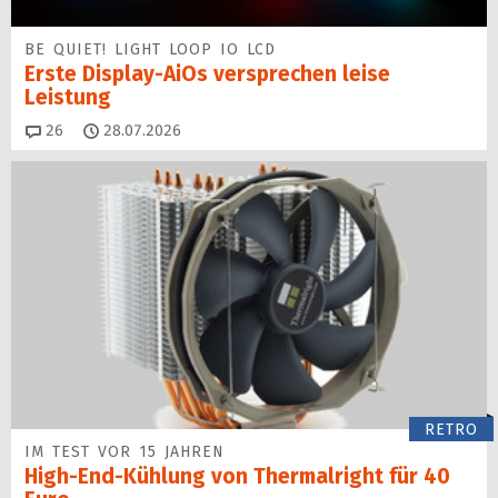
BE QUIET! LIGHT LOOP IO LCD
Erste Display-AiOs versprechen leise
Leistung
Kommentare
26
28.07.2026
RETRO
IM TEST VOR 15 JAHREN
High-End-Kühlung von Thermalright für 40