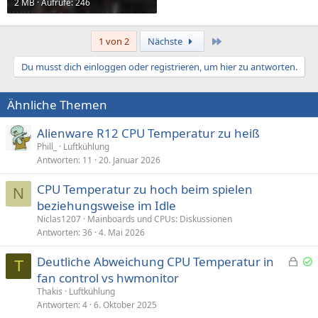
2 MB · Aufrufe: 246
Letzte
1 von 2
Nächste
Du musst dich einloggen oder registrieren, um hier zu antworten.
Ähnliche Themen
Alienware R12 CPU Temperatur zu heiß
Phill_
Luftkühlung
Antworten
11
20. Januar 2026
CPU Temperatur zu hoch beim spielen
N
beziehungsweise im Idle
Niclas1207
Mainboards und CPUs: Diskussionen
Antworten
36
4. Mai 2026
G
Deutliche Abweichung CPU Temperatur in
T
e
e
fan control vs hwmonitor
s
l
Thakis
Luftkühlung
p
ö
Antworten
4
6. Oktober 2025