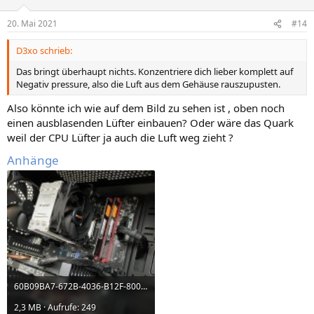
20. Mai 2021
#14
D3xo schrieb:
Das bringt überhaupt nichts. Konzentriere dich lieber komplett auf
Negativ pressure, also die Luft aus dem Gehäuse rauszupusten.
Also könnte ich wie auf dem Bild zu sehen ist , oben noch
einen ausblasenden Lüfter einbauen? Oder wäre das Quark
weil der CPU Lüfter ja auch die Luft weg zieht ?
Anhänge
60B09BA7-672B-4036-B12F-800C21AF663E.jpeg
2,3 MB · Aufrufe: 249