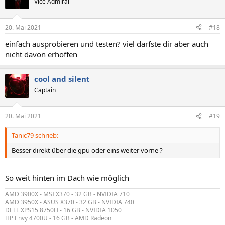
Vice Admiral
20. Mai 2021
#18
einfach ausprobieren und testen? viel darfste dir aber auch
nicht davon erhoffen
cool and silent
Captain
20. Mai 2021
#19
Tanic79 schrieb:
Besser direkt über die gpu oder eins weiter vorne ?
So weit hinten im Dach wie möglich
AMD 3900X - MSI X370 - 32 GB - NVIDIA 710
AMD 3950X - ASUS X370 - 32 GB - NVIDIA 740
DELL XPS15 8750H - 16 GB - NVIDIA 1050
HP Envy 4700U - 16 GB - AMD Radeon