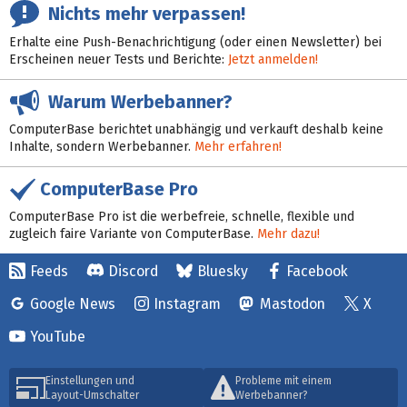
Nichts mehr verpassen!
Erhalte eine Push-Benachrichtigung (oder einen Newsletter) bei
Erscheinen neuer Tests und Berichte:
Jetzt anmelden!
Warum Werbebanner?
ComputerBase berichtet unabhängig und verkauft deshalb keine
Inhalte, sondern Werbebanner.
Mehr erfahren!
ComputerBase Pro
ComputerBase Pro ist die werbefreie, schnelle, flexible und
zugleich faire Variante von ComputerBase.
Mehr dazu!
Feeds
Discord
Bluesky
Facebook
Google News
Instagram
Mastodon
X
YouTube
Einstellungen und
Probleme mit einem
Layout-Umschalter
Werbebanner?