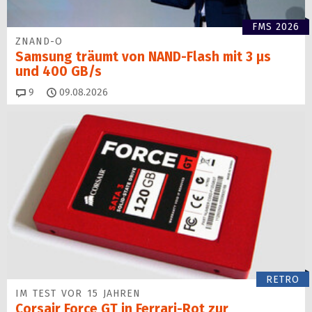
FMS 2026
ZNAND-O
Samsung träumt von NAND-Flash mit 3 µs
und 400 GB/s
Kommentare
9
09.08.2026
RETRO
IM TEST VOR 15 JAHREN
Corsair Force GT in Ferrari-Rot zur