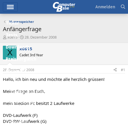
Hauptmenü
Anmelden
Massenspeicher
Ticker
Anfängerfrage
Tests
E
E
x0815
28. Dezember 2008
r
r
Downloads
s
s
x0815
X
t
t
Cadet 3rd Year
e
e
Preisvergleich
l
l
l
l
28. Dezember 2008
#1
Forum
e
t
r
a
Hallo, ich bin neu und möchte alle herzlich grüssen!
Aktuelles
m
Meine Frage an Euch,
Empfohlene Inhalte
Neue Beiträge
mein Medion Pc besitzt 2 Laufwerke
Neueste Aktivitäten
DVD-Laufwerk (F)
DVD-RW-Laufwerk (G)
Leserartikel