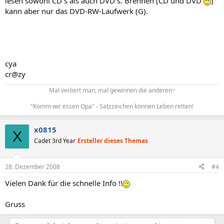
lesen sowohl CD´s als auch DVD´s. Brennen (CD und DVD
)
kann aber nur das DVD-RW-Laufwerk (G).
cya
cr@zy
Mal verliert man, mal gewinnen die anderen~
"Komm wir essen Opa" - Satzzeichen können Leben retten!​
x0815
X
Cadet 3rd Year
Ersteller dieses Themas
28. Dezember 2008
#4
Vielen Dank für die schnelle Info !!
Gruss