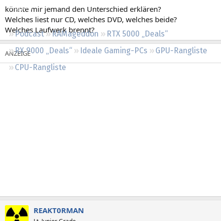
Regeln
könnte mir jemand den Unterschied erklären?
Welches liest nur CD, welches DVD, welches beide?
Welches Laufwerk brennt?
Podcast
RAMageddon
RTX 5000 „Deals“
RX 9000 „Deals“
Ideale Gaming-PCs
GPU-Rangliste
CPU-Rangliste
REAKT0RMAN