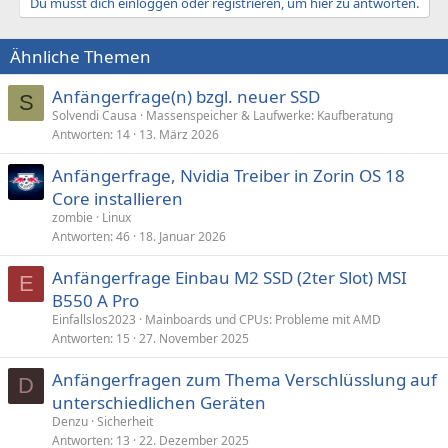
Du musst dich einloggen oder registrieren, um hier zu antworten.
Ähnliche Themen
Anfängerfrage(n) bzgl. neuer SSD
S
Solvendi Causa
Massenspeicher & Laufwerke: Kaufberatung
Antworten
14
13. März 2026
Anfängerfrage, Nvidia Treiber in Zorin OS 18
Core installieren
zombie
Linux
Antworten
46
18. Januar 2026
Anfängerfrage Einbau M2 SSD (2ter Slot) MSI
E
B550 A Pro
Einfallslos2023
Mainboards und CPUs: Probleme mit AMD
Antworten
15
27. November 2025
Anfängerfragen zum Thema Verschlüsslung auf
D
unterschiedlichen Geräten
Denzu
Sicherheit
Antworten
13
22. Dezember 2025