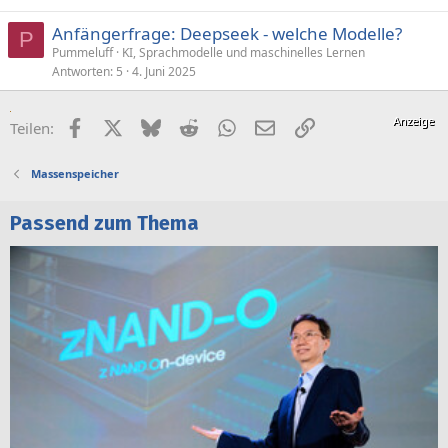
Anfängerfrage: Deepseek - welche Modelle?
P
Pummeluff
KI, Sprachmodelle und maschinelles Lernen
Antworten
5
4. Juni 2025
Facebook
X (Twitter)
Bluesky
Reddit
WhatsApp
E-Mail
Link
Teilen:
Massenspeicher
Passend zum Thema