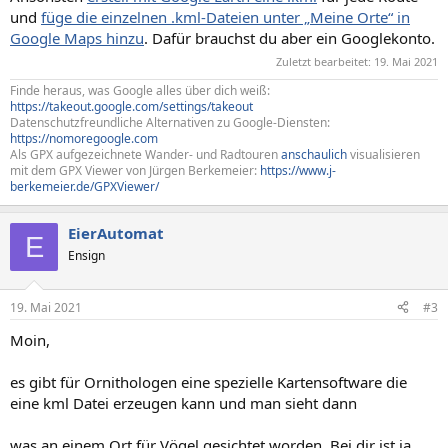
und
füge die einzelnen .kml-Dateien unter „Meine Orte“ in
Google Maps hinzu
. Dafür brauchst du aber ein Googlekonto.
Zuletzt bearbeitet:
19. Mai 2021
Finde heraus, was Google alles über dich weiß:
https://takeout.google.com/settings/takeout
Datenschutzfreundliche Alternativen zu Google-Diensten:
https://nomoregoogle.com
Als GPX aufgezeichnete Wander- und Radtouren
anschaulich
visualisieren
mit dem GPX Viewer von Jürgen Berkemeier:
https://www.j-
berkemeier.de/GPXViewer/
EierAutomat
E
Ensign
19. Mai 2021
#3
Moin,
es gibt für Ornithologen eine spezielle Kartensoftware die
eine kml Datei erzeugen kann und man sieht dann
was an einem Ort für Vögel gesichtet worden. Bei dir ist ja