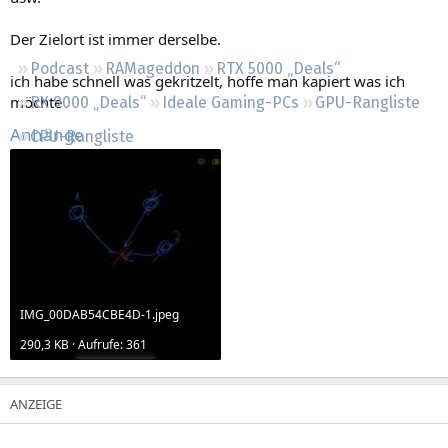
Regeln
Der Zielort ist immer derselbe.
Podcast
RAMageddon
RTX 5000 „Deals“
ich habe schnell was gekritzelt, hoffe man kapiert was ich
möchte
RX 9000 „Deals“
Ideale Gaming-PCs
GPU-Rangliste
Anhänge
CPU-Rangliste
IMG_00DAB54CBE4D-1.jpeg
290,3 KB · Aufrufe: 361