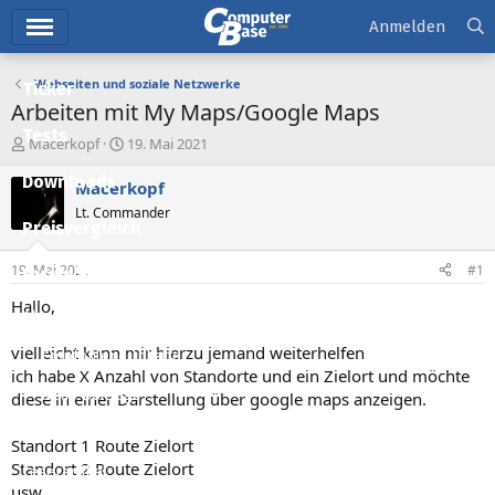
Hauptmenü
Anmelden
Webseiten und soziale Netzwerke
Ticker
Arbeiten mit My Maps/Google Maps
Tests
E
E
Macerkopf
19. Mai 2021
r
r
Downloads
s
s
Macerkopf
t
t
Lt. Commander
e
e
Preisvergleich
l
l
l
l
19. Mai 2021
#1
Forum
e
t
r
a
Hallo,
Aktuelles
m
vielleicht kann mir hierzu jemand weiterhelfen
Empfohlene Inhalte
ich habe X Anzahl von Standorte und ein Zielort und möchte
Neue Beiträge
diese in einer Darstellung über google maps anzeigen.
Neueste Aktivitäten
Standort 1 Route Zielort
Standort 2 Route Zielort
Leserartikel
usw.