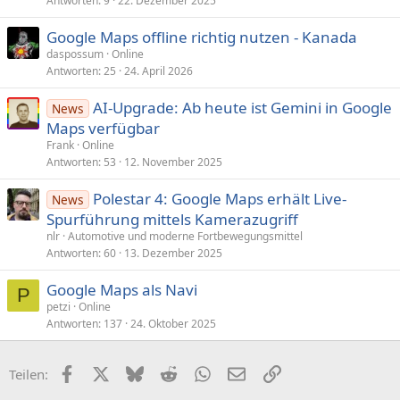
Antworten
9
22. Dezember 2025
Google Maps offline richtig nutzen - Kanada
daspossum
Online
Antworten
25
24. April 2026
AI-Upgrade: Ab heute ist Gemini in Google
News
Maps verfügbar
Frank
Online
Antworten
53
12. November 2025
Polestar 4: Google Maps erhält Live-
News
Spurführung mittels Kamerazugriff
nlr
Automotive und moderne Fortbewegungsmittel
Antworten
60
13. Dezember 2025
Google Maps als Navi
P
petzi
Online
Antworten
137
24. Oktober 2025
Facebook
X (Twitter)
Bluesky
Reddit
WhatsApp
E-Mail
Link
Teilen: