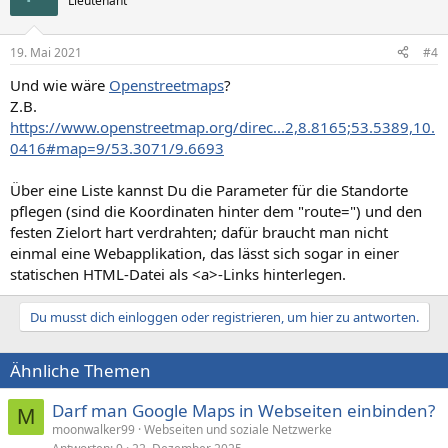
Lieutenant
19. Mai 2021
#4
Und wie wäre
Openstreetmaps
?
Z.B.
https://www.openstreetmap.org/direc...2,8.8165;53.5389,10.
0416#map=9/53.3071/9.6693
Über eine Liste kannst Du die Parameter für die Standorte
pflegen (sind die Koordinaten hinter dem "route=") und den
festen Zielort hart verdrahten; dafür braucht man nicht
einmal eine Webapplikation, das lässt sich sogar in einer
statischen HTML-Datei als <a>-Links hinterlegen.
Du musst dich einloggen oder registrieren, um hier zu antworten.
Ähnliche Themen
Darf man Google Maps in Webseiten einbinden?
M
moonwalker99
Webseiten und soziale Netzwerke