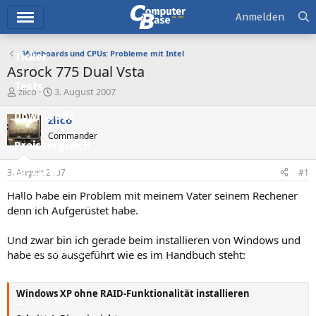
Hauptmenü
Anmelden
Mainboards und CPUs: Probleme mit Intel
Ticker
Asrock 775 Dual Vsta
Tests
E
E
zlico
3. August 2007
r
r
Downloads
s
s
zlico
t
t
Commander
e
e
Preisvergleich
l
l
l
l
3. August 2007
#1
Forum
e
t
r
a
Hallo habe ein Problem mit meinem Vater seinem Rechener
Aktuelles
m
denn ich Aufgerüstet habe.
Empfohlene Inhalte
Und zwar bin ich gerade beim installieren von Windows und
Neue Beiträge
habe es so ausgeführt wie es im Handbuch steht:
Neueste Aktivitäten
Windows XP ohne RAID-Funktionalität installieren
Leserartikel