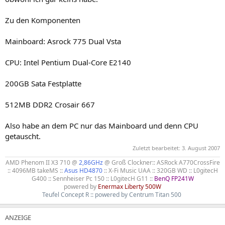
Zu den Komponenten
Mainboard: Asrock 775 Dual Vsta
CPU: Intel Pentium Dual-Core E2140
200GB Sata Festplatte
512MB DDR2 Crosair 667
Also habe an dem PC nur das Mainboard und denn CPU
getauscht.
Zuletzt bearbeitet:
3. August 2007
AMD Phenom II X3 710 @
2,86GHz
@ Groß Clockner:: ASRock A770CrossFire
:: 4096MB takeMS ::
Asus HD4870
:: X-Fi Music UAA :: 320GB WD :: L0gitecH
G400 :: Sennheiser Pc 150 :: L0gitecH G11 ::
BenQ FP241W
powered by
Enermax Liberty 500W
Teufel Concept R :: powered by Centrum Titan 500