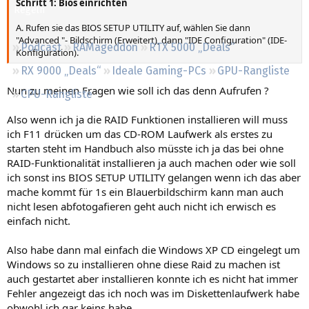
Schritt 1: Bios einrichten
Regeln
A. Rufen sie das BIOS SETUP UTILITY auf, wählen Sie dann
"Advanced "- Bildschirm (Erweitert), dann "IDE Configuration" (IDE-
Podcast
RAMageddon
RTX 5000 „Deals“
Konfiguration).
RX 9000 „Deals“
Ideale Gaming-PCs
GPU-Rangliste
Nun zu meinen Fragen wie soll ich das denn Aufrufen ?
CPU-Rangliste
Also wenn ich ja die RAID Funktionen installieren will muss
ich F11 drücken um das CD-ROM Laufwerk als erstes zu
starten steht im Handbuch also müsste ich ja das bei ohne
RAID-Funktionalität installieren ja auch machen oder wie soll
ich sonst ins BIOS SETUP UTILITY gelangen wenn ich das aber
mache kommt für 1s ein Blauerbildschirm kann man auch
nicht lesen abfotogafieren geht auch nicht ich erwisch es
einfach nicht.
Also habe dann mal einfach die Windows XP CD eingelegt um
Windows so zu installieren ohne diese Raid zu machen ist
auch gestartet aber installieren konnte ich es nicht hat immer
Fehler angezeigt das ich noch was im Diskettenlaufwerk habe
obwohl ich gar keins habe.