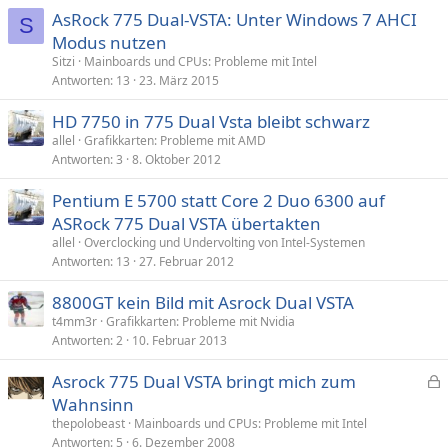
AsRock 775 Dual-VSTA: Unter Windows 7 AHCI
S
Modus nutzen
Sitzi
Mainboards und CPUs: Probleme mit Intel
Antworten
13
23. März 2015
HD 7750 in 775 Dual Vsta bleibt schwarz
allel
Grafikkarten: Probleme mit AMD
Antworten
3
8. Oktober 2012
Pentium E 5700 statt Core 2 Duo 6300 auf
ASRock 775 Dual VSTA übertakten
allel
Overclocking und Undervolting von Intel-Systemen
Antworten
13
27. Februar 2012
8800GT kein Bild mit Asrock Dual VSTA
t4mm3r
Grafikkarten: Probleme mit Nvidia
Antworten
2
10. Februar 2013
Asrock 775 Dual VSTA bringt mich zum
e
Wahnsinn
s
thepolobeast
Mainboards und CPUs: Probleme mit Intel
p
Antworten
5
6. Dezember 2008