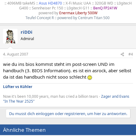
:: 4096MB takeMS ::
Asus HD4870
:: X-Fi Music UAA :: 320GB WD :: L0gitecH
G400 :: Sennheiser Pc 150 :: L0gitecH G11 ::
BenQ FP241W
powered by
Enermax Liberty 500W
Teufel Concept R :: powered by Centrum Titan 500
riDDi
Admiral
4. August 2007
#4
wie du ins bios kommst steht im post-screen UND im
handbuch (3. BIOS Information). es ist ein asrock, aber selbst
da ist das handbuch nicht sooo schlecht
Lüfter vs Kühler
Now it's been 10,000 years, man has cried a billion tears -
Zager and Evans
"In The Year 2525"
Du musst dich einloggen oder registrieren, um hier zu antworten.
Ähnliche Themen