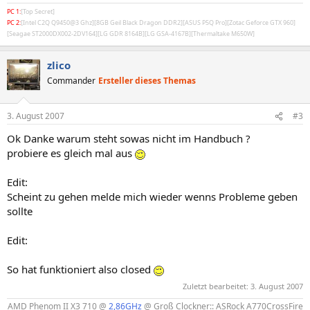
PC 1:
[Top Secret]
PC 2:
[Intel C2Q Q9450@3 Ghz][8GB Geil Black Dragon DDR2][ASUS P5Q Pro][Zotac Geforce GTX 960]
[Seagae ST2000DX002-2DV164][LG GDR 8164B][LG GSA-4167B][Thermaltake M650W]
zlico
Commander
Ersteller dieses Themas
3. August 2007
#3
Ok Danke warum steht sowas nicht im Handbuch ?
probiere es gleich mal aus
Edit:
Scheint zu gehen melde mich wieder wenns Probleme geben
sollte
Edit:
So hat funktioniert also closed
Zuletzt bearbeitet:
3. August 2007
AMD Phenom II X3 710 @
2,86GHz
@ Groß Clockner:: ASRock A770CrossFire