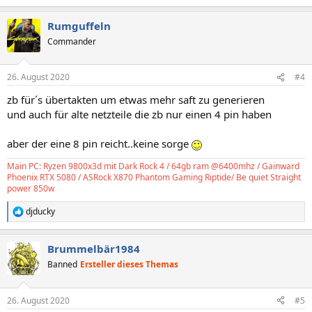
Rumguffeln
Commander
26. August 2020
#4
zb für´s übertakten um etwas mehr saft zu generieren
und auch für alte netzteile die zb nur einen 4 pin haben
aber der eine 8 pin reicht..keine sorge
Main PC: Ryzen 9800x3d mit Dark Rock 4 / 64gb ram @6400mhz / Gainward
Phoenix RTX 5080 / ASRock X870 Phantom Gaming Riptide/ Be quiet Straight
power 850w
djducky
R
e
a
Brummelbär1984
k
t
Banned
Ersteller dieses Themas
i
o
n
26. August 2020
#5
e