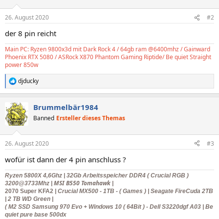
26. August 2020
#2
der 8 pin reicht
Main PC: Ryzen 9800x3d mit Dark Rock 4 / 64gb ram @6400mhz / Gainward
Phoenix RTX 5080 / ASRock X870 Phantom Gaming Riptide/ Be quiet Straight
power 850w
djducky
R
e
a
Brummelbär1984
k
t
Banned
Ersteller dieses Themas
i
o
n
26. August 2020
#3
e
n
wofür ist dann der 4 pin anschluss ?
:
Ryzen 5800X
4,6Ghz | 32Gb Arbeitsspeicher DDR4 ( Crucial RGB )
MSI B550 Tomahawk
3200@3733Mhz |
|
2070 Super KFA2
| Crucial MX500 - 1TB - ( Games ) | Seagate FireCuda 2TB
|
2 TB WD Green |
( M2 SSD Samsung 970 Evo + Windows 10 ( 64Bit )
- Dell S3220dgf A03 |
Be
quiet pure base 500dx