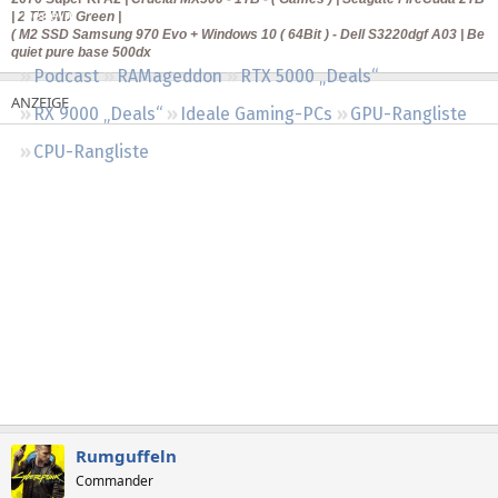
Regeln
|
2 TB WD Green |
( M2 SSD Samsung 970 Evo + Windows 10 ( 64Bit )
- Dell S3220dgf A03 |
Be
quiet pure base 500dx
Podcast
RAMageddon
RTX 5000 „Deals“
RX 9000 „Deals“
Ideale Gaming-PCs
GPU-Rangliste
CPU-Rangliste
Rumguffeln
Commander