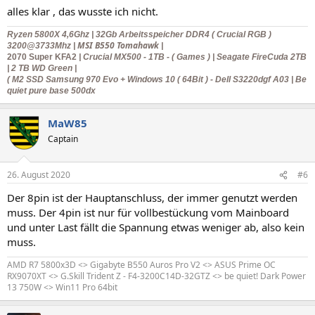
n
alles klar , das wusste ich nicht.
:
Ryzen 5800X
4,6Ghz | 32Gb Arbeitsspeicher DDR4 ( Crucial RGB )
MSI B550 Tomahawk
3200@3733Mhz |
|
2070 Super KFA2
| Crucial MX500 - 1TB - ( Games ) | Seagate FireCuda 2TB
|
2 TB WD Green |
( M2 SSD Samsung 970 Evo + Windows 10 ( 64Bit )
- Dell S3220dgf A03 |
Be
quiet pure base 500dx
MaW85
Captain
26. August 2020
#6
Der 8pin ist der Hauptanschluss, der immer genutzt werden
muss. Der 4pin ist nur für vollbestückung vom Mainboard
und unter Last fällt die Spannung etwas weniger ab, also kein
muss.
AMD R7 5800x3D <> Gigabyte B550 Auros Pro V2 <> ASUS Prime OC
RX9070XT <> G.Skill Trident Z - F4-3200C14D-32GTZ <> be quiet! Dark Power
13 750W <> Win11 Pro 64bit