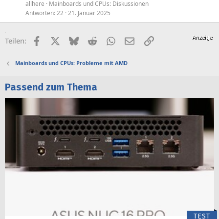
allhere
Mainboards und CPUs: Diskussionen
Antworten
22
21. Januar 2025
Facebook
X (Twitter)
Bluesky
Reddit
WhatsApp
E-Mail
Link
Teilen:
Mainboards und CPUs: Probleme mit AMD
Passend zum Thema
TEST