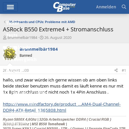
Hauptmenü
Anmelden
Mainboards und CPUs: Probleme mit AMD
Ticker
ASRock B550 Extreme4 + Stromanschluss
Tests
E
E
Brummelbär1984
26. August 2020
r
r
Downloads
s
s
Brummelbär1984
t
t
Banned
e
e
Preisvergleich
l
l
l
l
26. August 2020
#1
Forum
e
t
r
a
hallo, und zwar würde ich gerne wissen ob am oben links
Aktuelles
m
beide stecker benutzen muss damit es läuft kenne es nur mit
1x 8pin anschluss und nicht noch 1x 4Pin Anschluss .
Empfohlene Inhalte
Neue Beiträge
https://www.mindfactory.de/product_...AM4-Dual-Channel-
DDR4-ATX-Retail_1365808.html
Neueste Aktivitäten
Ryzen 5800X
4,6Ghz | 32Gb Arbeitsspeicher DDR4 ( Crucial RGB )
Leserartikel
MSI B550 Tomahawk
3200@3733Mhz |
|
2070 Super KFA2
| Crucial MX500 - 1TB - ( Games ) | Seagate FireCuda 2TB