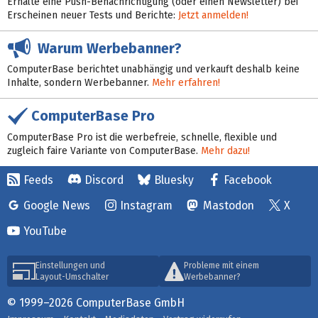
Erhalte eine Push-Benachrichtigung (oder einen Newsletter) bei
Erscheinen neuer Tests und Berichte:
Jetzt anmelden!
Warum Werbebanner?
ComputerBase berichtet unabhängig und verkauft deshalb keine
Inhalte, sondern Werbebanner.
Mehr erfahren!
ComputerBase Pro
ComputerBase Pro ist die werbefreie, schnelle, flexible und
zugleich faire Variante von ComputerBase.
Mehr dazu!
Feeds
Discord
Bluesky
Facebook
Google News
Instagram
Mastodon
X
YouTube
Einstellungen und
Probleme mit einem
Layout-Umschalter
Werbebanner?
© 1999–2026 ComputerBase GmbH