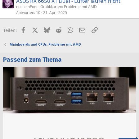
ASUS RX 6650 XT Dual - Lüfter laufen nicht
nocheinPoet
Grafikkarten: Probleme mit AMD
Antworten
10
21. April 2025
Facebook
X (Twitter)
Bluesky
Reddit
WhatsApp
E-Mail
Link
Teilen:
Mainboards und CPUs: Probleme mit AMD
Passend zum Thema