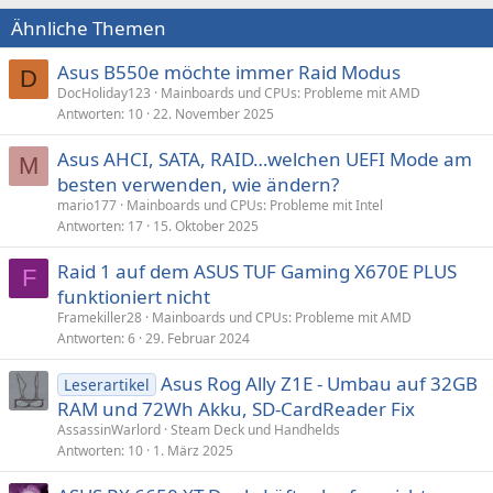
Ähnliche Themen
Asus B550e möchte immer Raid Modus
D
DocHoliday123
Mainboards und CPUs: Probleme mit AMD
Antworten
10
22. November 2025
Asus AHCI, SATA, RAID…welchen UEFI Mode am
M
besten verwenden, wie ändern?
mario177
Mainboards und CPUs: Probleme mit Intel
Antworten
17
15. Oktober 2025
Raid 1 auf dem ASUS TUF Gaming X670E PLUS
F
funktioniert nicht
Framekiller28
Mainboards und CPUs: Probleme mit AMD
Antworten
6
29. Februar 2024
Asus Rog Ally Z1E - Umbau auf 32GB
Leserartikel
RAM und 72Wh Akku, SD-CardReader Fix
AssassinWarlord
Steam Deck und Handhelds
Antworten
10
1. März 2025