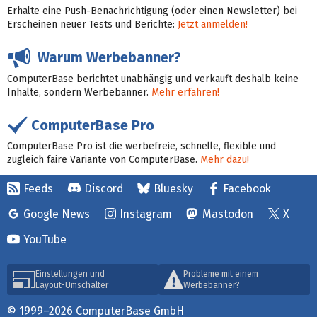
Erhalte eine Push-Benachrichtigung (oder einen Newsletter) bei
Erscheinen neuer Tests und Berichte:
Jetzt anmelden!
Warum Werbebanner?
ComputerBase berichtet unabhängig und verkauft deshalb keine
Inhalte, sondern Werbebanner.
Mehr erfahren!
ComputerBase Pro
ComputerBase Pro ist die werbefreie, schnelle, flexible und
zugleich faire Variante von ComputerBase.
Mehr dazu!
Feeds
Discord
Bluesky
Facebook
Google News
Instagram
Mastodon
X
YouTube
Einstellungen und
Probleme mit einem
Layout-Umschalter
Werbebanner?
© 1999–2026 ComputerBase GmbH