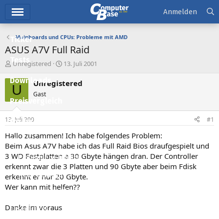
Hauptmenü
Anmelden
Mainboards und CPUs: Probleme mit AMD
Ticker
ASUS A7V Full Raid
Tests
E
E
Unregistered
13. Juli 2001
r
r
Downloads
s
s
Unregistered
U
t
t
Gast
e
e
Preisvergleich
l
l
l
l
13. Juli 2001
#1
Forum
e
t
r
a
Hallo zusammen! Ich habe folgendes Problem:
Aktuelles
m
Beim Asus A7V habe ich das Full Raid Bios draufgespielt und
3 WD Festplatten a 30 Gbyte hängen dran. Der Controller
Empfohlene Inhalte
erkennt zwar die 3 Platten und 90 Gbyte aber beim Fdisk
Neue Beiträge
erkennt er nur 20 Gbyte.
Wer kann mit helfen??
Neueste Aktivitäten
Danke im voraus
Leserartikel