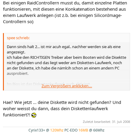
Bei einigen RaidControllern musst du, damit einzelne Platten
funktionieren, mit diesen eine Konkatenation bestehend aus
einem Laufwerk anlegen (ist z.b. bei einigen SiliconImage-
Controllern so)
spee schrieb:
Dann sinds halt 2... ist mir acuh egal.. nachher werden sie als eine
angezeigt.
ich habe den RICHTIGEN Treiber aber beim Booten wird die Disektte
nicht gefunden und das liegt weder am Disketten-Laufwerk, noch
an der Diskette, ich habe die nämlcih schon an einem andern PC
ausprobiert.
Im Bios ist das Diskettenlaufwerk auch aktiviert.
Zum Vergrößern anklicken....
Mir ist es egal, wo jetzt windows drauf kommt, aber ich möchte so
langsam mal IRGENDWO Windows drauf haben
Hae? Wie jetzt ... deine Diskette wird nicht gefunden? Und
woher weisst du dann, dass dein Diskettenlaufwerk
funktioniert?!
Zuletzt bearbeitet:
31. Juli 2008
Cyrix133+ @
120Mhz
PC-EDO
16MB
@ 66Mhz