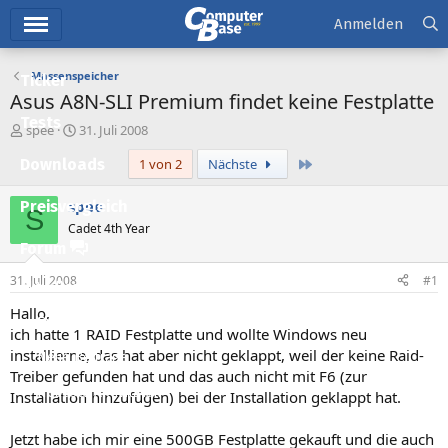
Hauptmenü
Anmelden
Massenspeicher
Ticker
Asus A8N-SLI Premium findet keine Festplatte
Tests
E
E
spee
31. Juli 2008
r
r
Letzte
Downloads
1 von 2
Nächste
s
s
t
t
e
e
spee
Preisvergleich
S
l
l
Cadet 4th Year
l
l
Forum
e
t
r
a
31. Juli 2008
#1
Aktuelles
m
Hallo,
Empfohlene Inhalte
ich hatte 1 RAID Festplatte und wollte Windows neu
installierne, das hat aber nicht geklappt, weil der keine Raid-
Neue Beiträge
Treiber gefunden hat und das auch nicht mit F6 (zur
Neueste Aktivitäten
Installation hinzufügen) bei der Installation geklappt hat.
Leserartikel
Jetzt habe ich mir eine 500GB Festplatte gekauft und die auch