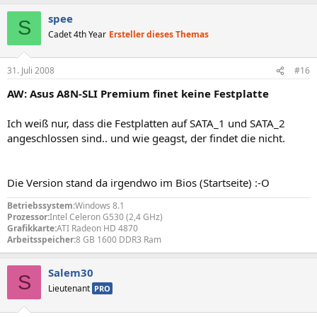
spee
S
Cadet 4th Year
Ersteller dieses Themas
31. Juli 2008
#16
AW: Asus A8N-SLI Premium finet keine Festplatte
Ich weiß nur, dass die Festplatten auf SATA_1 und SATA_2
angeschlossen sind.. und wie geagst, der findet die nicht.
Die Version stand da irgendwo im Bios (Startseite) :-O
Betriebssystem:
Windows 8.1
Prozessor:
Intel Celeron G530 (2,4 GHz)
Grafikkarte:
ATI Radeon HD 4870
Arbeitsspeicher:
8 GB 1600 DDR3 Ram
Salem30
S
Lieutenant
PRO