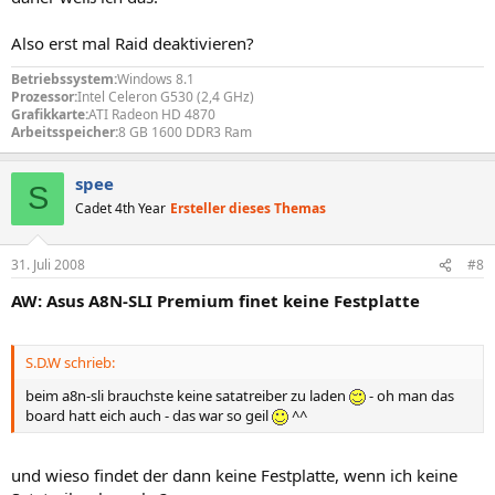
Also erst mal Raid deaktivieren?
Betriebssystem:
Windows 8.1
Prozessor:
Intel Celeron G530 (2,4 GHz)
Grafikkarte:
ATI Radeon HD 4870
Arbeitsspeicher:
8 GB 1600 DDR3 Ram
spee
S
Cadet 4th Year
Ersteller dieses Themas
31. Juli 2008
#8
AW: Asus A8N-SLI Premium finet keine Festplatte
S.D.W schrieb:
beim a8n-sli brauchste keine satatreiber zu laden
- oh man das
board hatt eich auch - das war so geil
^^
und wieso findet der dann keine Festplatte, wenn ich keine