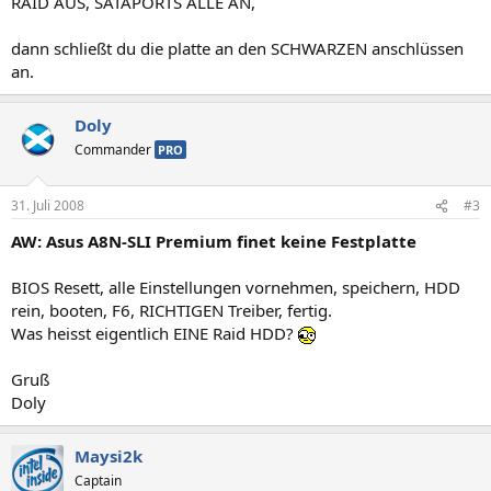
RAID AUS, SATAPORTS ALLE AN,
dann schließt du die platte an den SCHWARZEN anschlüssen
an.
Doly
Commander
PRO
31. Juli 2008
#3
AW: Asus A8N-SLI Premium finet keine Festplatte
BIOS Resett, alle Einstellungen vornehmen, speichern, HDD
rein, booten, F6, RICHTIGEN Treiber, fertig.
Was heisst eigentlich EINE Raid HDD?
Gruß
Doly
Maysi2k
Captain