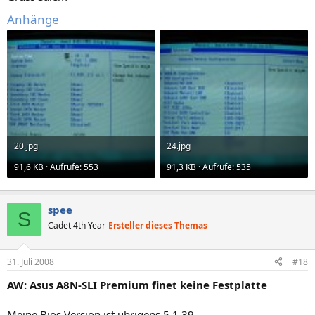
Anhänge
20.jpg
24.jpg
91,6 KB · Aufrufe: 553
91,3 KB · Aufrufe: 535
spee
S
Cadet 4th Year
Ersteller dieses Themas
31. Juli 2008
#18
AW: Asus A8N-SLI Premium finet keine Festplatte
Meine Bios Version ist übrigens 5.1.39