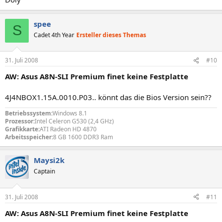
spee
S
Cadet 4th Year
Ersteller dieses Themas
31. Juli 2008
#10
AW: Asus A8N-SLI Premium finet keine Festplatte
4J4NBOX1.15A.0010.P03.. könnt das die Bios Version sein??
Betriebssystem:
Windows 8.1
Prozessor:
Intel Celeron G530 (2,4 GHz)
Grafikkarte:
ATI Radeon HD 4870
Arbeitsspeicher:
8 GB 1600 DDR3 Ram
Maysi2k
Captain
31. Juli 2008
#11
AW: Asus A8N-SLI Premium finet keine Festplatte