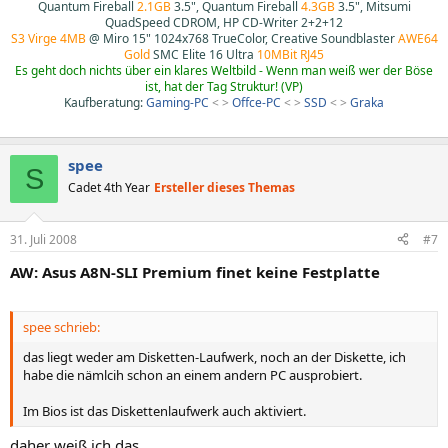
Quantum Fireball
2.1GB
3.5", Quantum Fireball
4.3GB
3.5", Mitsumi
QuadSpeed CDROM, HP CD-Writer 2+2+12
S3 Virge 4MB
@ Miro 15" 1024x768 TrueColor, Creative Soundblaster
AWE64
Gold
SMC Elite 16 Ultra
10MBit RJ45
Es geht doch nichts über ein klares Weltbild - Wenn man weiß wer der Böse
ist, hat der Tag Struktur! (VP)
Kaufberatung:
Gaming-PC
< >
Offce-PC
< >
SSD
< >
Graka
spee
S
Cadet 4th Year
Ersteller dieses Themas
31. Juli 2008
#7
AW: Asus A8N-SLI Premium finet keine Festplatte
spee schrieb:
das liegt weder am Disketten-Laufwerk, noch an der Diskette, ich
habe die nämlcih schon an einem andern PC ausprobiert.
Im Bios ist das Diskettenlaufwerk auch aktiviert.
daher weiß ich das.