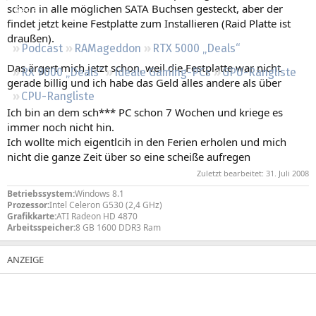
schon in alle möglichen SATA Buchsen gesteckt, aber der
Regeln
findet jetzt keine Festplatte zum Installieren (Raid Platte ist
draußen).
Podcast
RAMageddon
RTX 5000 „Deals“
Das ärgert mich jetzt schon, weil die Festplatte war nicht
RX 9000 „Deals“
Ideale Gaming-PCs
GPU-Rangliste
gerade billig und ich habe das Geld alles andere als über
CPU-Rangliste
Ich bin an dem sch*** PC schon 7 Wochen und kriege es
immer noch nicht hin.
Ich wollte mich eigentlcih in den Ferien erholen und mich
nicht die ganze Zeit über so eine scheiße aufregen
Zuletzt bearbeitet:
31. Juli 2008
Betriebssystem:
Windows 8.1
Prozessor:
Intel Celeron G530 (2,4 GHz)
Grafikkarte:
ATI Radeon HD 4870
Arbeitsspeicher:
8 GB 1600 DDR3 Ram