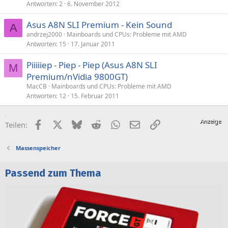
Antworten
2
6. November 2012
Asus A8N SLI Premium - Kein Sound
A
andrzej2000
Mainboards und CPUs: Probleme mit AMD
Antworten
15
17. Januar 2011
Piiiiiep - Piep - Piep (Asus A8N SLI
M
Premium/nVidia 9800GT)
MacCB
Mainboards und CPUs: Probleme mit AMD
Antworten
12
15. Februar 2011
Facebook
X (Twitter)
Bluesky
Reddit
WhatsApp
E-Mail
Link
Teilen:
Massenspeicher
Passend zum Thema