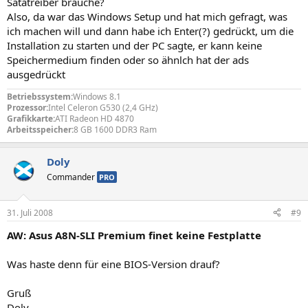
Satatreiber brauche?
Also, da war das Windows Setup und hat mich gefragt, was
ich machen will und dann habe ich Enter(?) gedrückt, um die
Installation zu starten und der PC sagte, er kann keine
Speichermedium finden oder so ähnlch hat der ads
ausgedrückt
Betriebssystem:
Windows 8.1
Prozessor:
Intel Celeron G530 (2,4 GHz)
Grafikkarte:
ATI Radeon HD 4870
Arbeitsspeicher:
8 GB 1600 DDR3 Ram
Doly
Commander
PRO
31. Juli 2008
#9
AW: Asus A8N-SLI Premium finet keine Festplatte
Was haste denn für eine BIOS-Version drauf?
Gruß
Doly