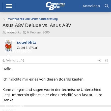
Hauptmenü
Anmelden
Mainboards und CPUs: Kaufberatung
Ticker
Asus A8V Deluxe vs. Asus A8V
Tests
E
E
kugelblitz
6. Februar 2006
r
r
Downloads
s
s
kugelblitz
t
t
Cadet 3rd Year
e
e
Preisvergleich
l
l
l
l
6. Februar 2006
#1
Forum
e
t
r
a
Hallo,
Aktuelles
m
ich möchte mir eines von diesen Boards kaufen.
Empfohlene Inhalte
Neue Beiträge
Kann mir jemand sagen worin der technische Unterschied
liegt. Immerhin gibt es hier eine Preisdiff. von fast 40 Euro.
Neueste Aktivitäten
Danke
Leserartikel