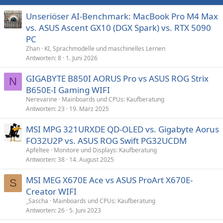
Unseriöser AI-Benchmark: MacBook Pro M4 Max
vs. ASUS Ascent GX10 (DGX Spark) vs. RTX 5090
PC
Zhan
KI, Sprachmodelle und maschinelles Lernen
Antworten
8
1. Juni 2026
GIGABYTE B850I AORUS Pro vs ASUS ROG Strix
N
B650E-I Gaming WIFI
Nerevarine
Mainboards und CPUs: Kaufberatung
Antworten
23
19. März 2025
MSI MPG 321URXDE QD-OLED vs. Gigabyte Aorus
FO32U2P vs. ASUS ROG Swift PG32UCDM
Apfeltee
Monitore und Displays: Kaufberatung
Antworten
38
14. August 2025
MSI MEG X670E Ace vs ASUS ProArt X670E-
S
Creator WIFI
_Sascha
Mainboards und CPUs: Kaufberatung
Antworten
26
5. Juni 2023