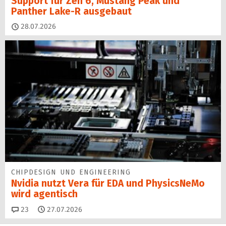
Support für Zen 6, Mustang Peak und
Panther Lake-R ausgebaut
28.07.2026
CHIPDESIGN UND ENGINEERING
Nvidia nutzt Vera für EDA und PhysicsNeMo
wird agentisch
Kommentare
23
27.07.2026