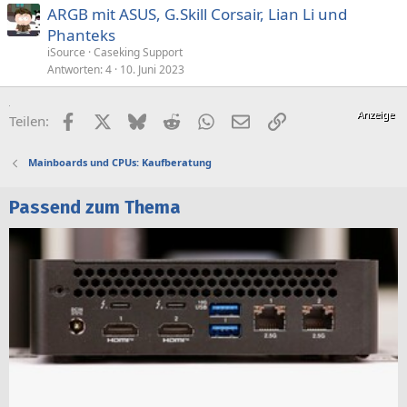
ARGB mit ASUS, G.Skill Corsair, Lian Li und
Phanteks
iSource
Caseking Support
Antworten
4
10. Juni 2023
Facebook
X (Twitter)
Bluesky
Reddit
WhatsApp
E-Mail
Link
Teilen:
Mainboards und CPUs: Kaufberatung
Passend zum Thema