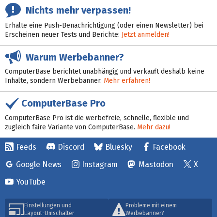
Nichts mehr verpassen!
Erhalte eine Push-Benachrichtigung (oder einen Newsletter) bei
Erscheinen neuer Tests und Berichte:
Jetzt anmelden!
Warum Werbebanner?
ComputerBase berichtet unabhängig und verkauft deshalb keine
Inhalte, sondern Werbebanner.
Mehr erfahren!
ComputerBase Pro
ComputerBase Pro ist die werbefreie, schnelle, flexible und
zugleich faire Variante von ComputerBase.
Mehr dazu!
Feeds
Discord
Bluesky
Facebook
Google News
Instagram
Mastodon
X
YouTube
Einstellungen und
Probleme mit einem
Layout-Umschalter
Werbebanner?