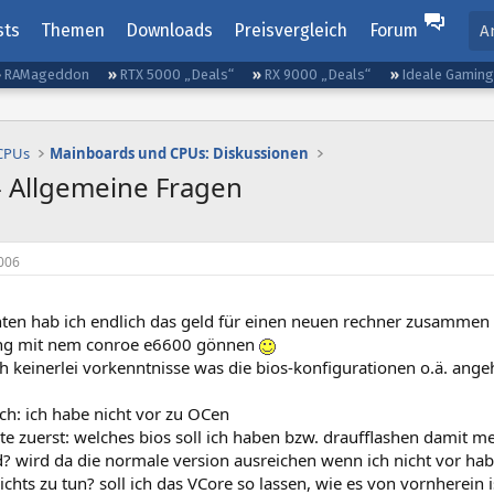
sts
Themen
Downloads
Preisvergleich
Forum
A
RAMageddon
RTX 5000 „Deals“
RX 9000 „Deals“
Ideale Gamin
 CPUs
Mainboards und CPUs: Diskussionen
 Allgemeine Fragen
006
ten hab ich endlich das geld für einen neuen rechner zusamme
ung mit nem conroe e6600 gönnen
ch keinerlei vorkenntnisse was die bios-konfigurationen o.ä. ang
ich: ich habe nicht vor zu OCen
ste zuerst: welches bios soll ich haben bzw. draufflashen damit 
? wird da die normale version ausreichen wenn ich nicht vor hab
chts zu tun? soll ich das VCore so lassen, wie es von vornherein