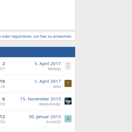
 oder registrieren, um hier zu antworten.
2
5. April 2017
377
Metalyx
16
1. April 2017
T
128
telex
6
15. November 2015
310
WebSchinder
12
30. Januar 2015
A
250
Armor52