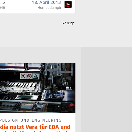
5
18. April 2013
546
Humptidumpti
PDESIGN UND ENGINEERING
dia nutzt Vera für EDA und