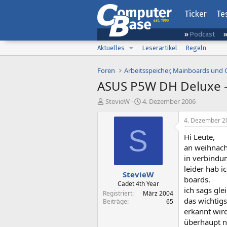
Ticker
Te
Podcast
Aktuelles
Leserartikel
Regeln
Foren
Arbeitsspeicher, Mainboards und
ASUS P5W DH Deluxe -
E
E
StevieW
4. Dezember 2006
r
r
s
s
4. Dezember 2
t
t
S
Hi Leute,
e
e
l
l
an weihnach
l
l
in verbind
e
t
leider hab i
StevieW
r
a
boards.
m
Cadet 4th Year
ich sags gle
Registriert
März 2004
das wichtig
Beiträge
65
erkannt wird
überhaupt ni