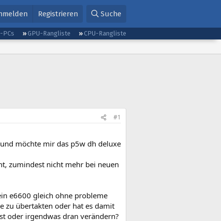
nmelden
Registrieren
Suche
g-PCs
GPU-Rangliste
CPU-Rangliste
#1
n und möchte mir das p5w dh deluxe
eht, zumindest nicht mehr bei neuen
mein e6600 gleich ohne probleme
e zu übertakten oder hat es damit
 ist oder irgendwas dran verändern?