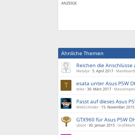
Ähnliche Themen
Reichen die Anschlüsse
Metalyx
5. April 2017
Mainboards
esata unter Asus P5W D
T
telex
30. März 2017
Massenspei
Passt auf dieses Asus 
WebSchinder
15. November 2015
GTX960 für Asus P5W DH
uboot
30. Januar 2015
Grafikkar