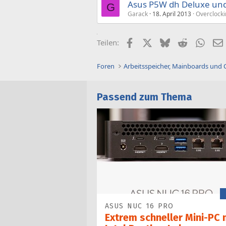
Asus P5W dh Deluxe und
G
Garack
18. April 2013
Overclocki
Facebook
X (Twitter)
Bluesky
Reddit
What
Teilen:
Foren
Arbeitsspeicher, Mainboards und
Passend zum Thema
ASUS NUC 16 PRO
Extrem schneller Mini-PC 