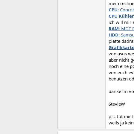
mein rechner
CPU:
Conroe 
CPU Kühler
ich will mi
RAM:
MDT D
HDD:
Samsu
platte dadr
Grafikkarte
von asus wei
aber nicht g
noch eine pc
von euch evt
benutzen od
danke im vo
StevieW
p.s. tut mir
weils ja kei