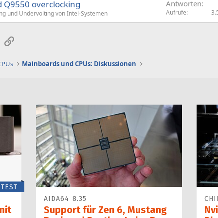
 Q9550 overclocking
Antworten
Aufrufe
3.
ng und Undervolting von Intel-Systemen
sApp
E-Mail
Link
 CPUs
Mainboards und CPUs: Diskussionen
TEST
AIDA64 8.35
CHI
mit
Support für Zen 6, Mustang
Nvi