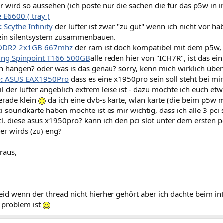
 wird so aussehen (ich poste nur die sachen die für das p5w in i
E6600 ( tray )
:
Scythe Infinity
der lüfter ist zwar "zu gut" wenn ich nicht vor ha
r ein silentsystem zusammenbauen.
DR2 2x1GB 667mhz
der ram ist doch kompatibel mit dem p5w,
ng Spinpoint T166 500GB
alle reden hier von "ICH7R", ist das ein 
an hängen? oder was is das genau? sorry, kenn mich wirklich übe
:
ASUS EAX1950Pro
dass es eine x1950pro sein soll steht bei mir b
l der lüfter angeblich extrem leise ist - dazu möchte ich euch etwa
erade klein
da ich eine dvb-s karte, wlan karte (die beim p5w m
i soundkarte haben möchte ist es mir wichtig, dass ich alle 3 pci
l. diese asus x1950pro? kann ich den pci slot unter dem ersten pc
er wirds (zu) eng?
raus,
 leid wenn der thread nicht hierher gehört aber ich dachte beim 
n problem ist