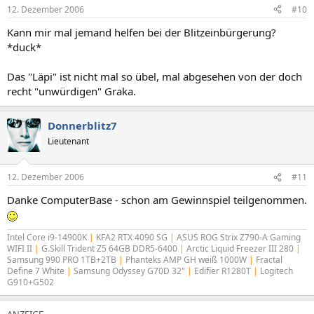
12. Dezember 2006
#10
Kann mir mal jemand helfen bei der Blitzeinbürgerung?
*duck*
Das "Läpi" ist nicht mal so übel, mal abgesehen von der doch
recht "unwürdigen" Graka.
Donnerblitz7
Lieutenant
12. Dezember 2006
#11
Danke ComputerBase - schon am Gewinnspiel teilgenommen.
Intel Core i9-14900K
|
KFA2 RTX 4090 SG
|
ASUS ROG Strix Z790-A Gaming
WIFI II
|
G.Skill Trident Z5 64GB DDR5-6400
|
Arctic Liquid Freezer III 280
|
Samsung 990 PRO 1TB+2TB
|
Phanteks AMP GH weiß 1000W
|
Fractal
Define 7 White
|
Samsung Odyssey G70D 32"
|
Edifier R1280T
|
Logitech
G910+G502