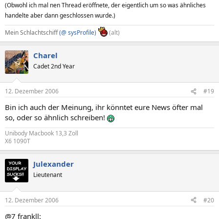
(Obwohl ich mal nen Thread eröffnete, der eigentlich um so was ähnliches
handelte aber dann geschlossen wurde.)
Mein Schlachtschiff
(@ sysProfile)
(alt)
Charel
Cadet 2nd Year
12. Dezember 2006
#19
Bin ich auch der Meinung, ihr könntet eure News öfter mal
so, oder so ähnlich schreiben!
Unibody Macbook 13,3 Zoll
X6 1090T
Julexander
Lieutenant
12. Dezember 2006
#20
@7 frankll: