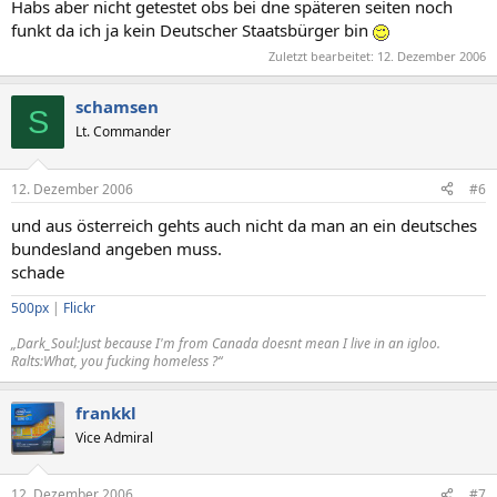
Habs aber nicht getestet obs bei dne späteren seiten noch
funkt da ich ja kein Deutscher Staatsbürger bin
Zuletzt bearbeitet:
12. Dezember 2006
schamsen
S
Lt. Commander
12. Dezember 2006
#6
und aus österreich gehts auch nicht da man an ein deutsches
bundesland angeben muss.
schade
500px
|
Flickr
„Dark_Soul:Just because I'm from Canada doesnt mean I live in an igloo.
Ralts:What, you fucking homeless ?“
frankkl
Vice Admiral
12. Dezember 2006
#7