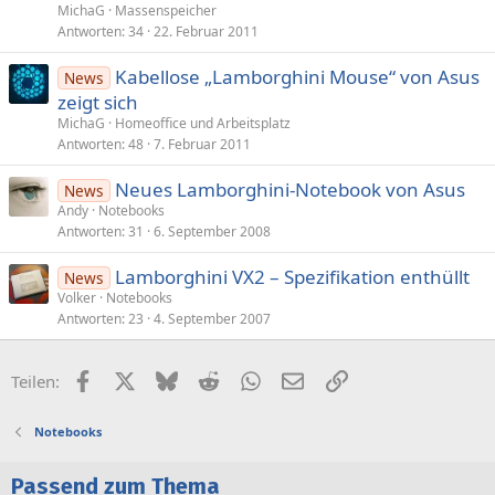
MichaG
Massenspeicher
Antworten
34
22. Februar 2011
Kabellose „Lamborghini Mouse“ von Asus
News
zeigt sich
MichaG
Homeoffice und Arbeitsplatz
Antworten
48
7. Februar 2011
Neues Lamborghini-Notebook von Asus
News
Andy
Notebooks
Antworten
31
6. September 2008
Lamborghini VX2 – Spezifikation enthüllt
News
Volker
Notebooks
Antworten
23
4. September 2007
Facebook
X (Twitter)
Bluesky
Reddit
WhatsApp
E-Mail
Link
Teilen:
Notebooks
Passend zum Thema