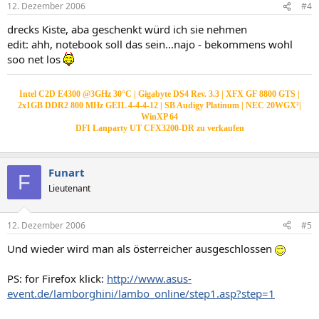
12. Dezember 2006
#4
drecks Kiste, aba geschenkt würd ich sie nehmen
edit: ahh, notebook soll das sein...najo - bekommens wohl
soo net los
Intel C2D E4300 @3GHz 30°C | Gigabyte DS4 Rev. 3.3 | XFX GF 8800 GTS |
2x1GB DDR2 800 MHz GEIL 4-4-4-12 | SB Audigy Platinum | NEC 20WGX²|
WinXP 64
DFI Lanparty UT CFX3200-DR zu verkaufen
Funart
F
Lieutenant
12. Dezember 2006
#5
Und wieder wird man als österreicher ausgeschlossen
PS: for Firefox klick:
http://www.asus-
event.de/lamborghini/lambo_online/step1.asp?step=1