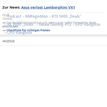
Regeln
Zur News:
Asus verlost Lamborghini VX1
Gruß
Podcast
RAMageddon
RTX 5000 „Deals“
Tommy
»»
Das Redaktionsteam freut sich, wenn Leser selbst formulierte News
RX 9000 „Deals“
Ideale Gaming-PCs
GPU-Rangliste
einschicken
.
»»
Checkliste für richtiges Posten
CPU-Rangliste