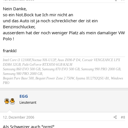
Nein Danke,
so ein Not.Bock tue Ich mir nicht an
und das Auto ist ja noch schrecklicher der ist ein
Benzinschlucker,
ausserdem hat der noch weniger Platz als mein damaliger VW
Polo !
frankkl
Intel Core i3 12100F,Noctua NH-U12P, Asus Z690-P D4, Corsair VENGEANCE LPX
DDR4 32GB, Palit GeForce RTX3050 6GB KALM
Samsung 860 EVO 500 GB,
Samsung 870 EVO 500 GB
, Samsung 990 PRO 2000 GB,
Samsung 980 PRO 2000 GB,
Bequiet Pure Base 500, Bequiet Power Zone 2 750W, Iiyama XU2792QSU-B1, Windows
PRO
EGG
Lieutenant
12. Dezember 2006
#8
Als Schweizer auch °grml°