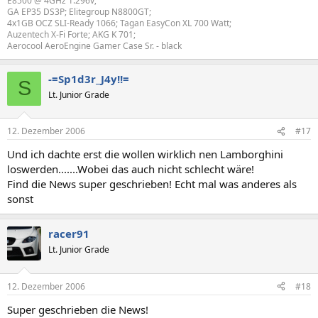
E8500 @ 4GHz 1.296v;
GA EP35 DS3P; Elitegroup N8800GT;
4x1GB OCZ SLI-Ready 1066; Tagan EasyCon XL 700 Watt;
Auzentech X-Fi Forte; AKG K 701;
Aerocool AeroEngine Gamer Case Sr. - black
-=Sp1d3r_J4y!!=
S
Lt. Junior Grade
12. Dezember 2006
#17
Und ich dachte erst die wollen wirklich nen Lamborghini
loswerden.......Wobei das auch nicht schlecht wäre!
Find die News super geschrieben! Echt mal was anderes als
sonst
racer91
Lt. Junior Grade
12. Dezember 2006
#18
Super geschrieben die News!