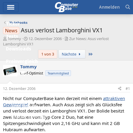
Hauptmenü
Anmelden
Notebooks
Ticker
Asus verlost Lamborghini VX1
News
Tests
E
E
Tommy
12. Dezember 2006
Zur News: Asus verlost
r
r
Lamborghini VX1
Downloads
s
s
Letzte
1 von 3
Nächste
t
t
e
e
Preisvergleich
l
l
Tommy
l
l
Chef-Optimist
Forum
Teammitglied
e
t
r
a
Aktuelles
m
12. Dezember 2006
#1
Empfohlene Inhalte
Nicht nur ComputerBase kann derzeit mit einem
attraktiven
Gewinnspiel
aufwarten. Auch Asus zeigt sich als Glücksfee
Neue Beiträge
und verlost derzeit ein Lamborghini VX1. Der Bolide besitzt
zwei Motoren vom Typ Core 2 Duo, hat eine
Neueste Aktivitäten
Spitzengeschwindigkeit von 2,16 GHz und kann mit 2 GB
Leserartikel
Hubraum aufwarten.