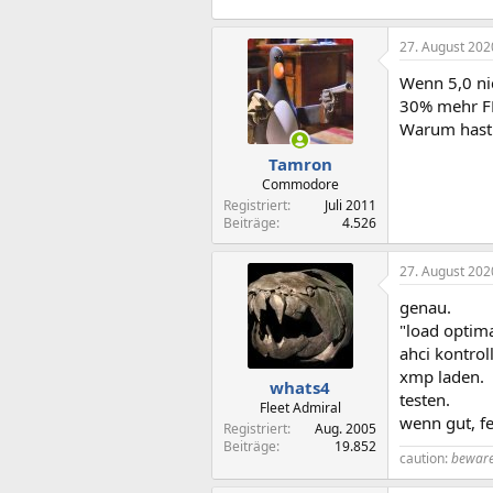
27. August 202
Wenn 5,0 ni
30% mehr 
Warum hast d
Tamron
Commodore
Registriert
Juli 2011
Beiträge
4.526
27. August 202
genau.
"load optima
ahci kontrol
xmp laden.
whats4
testen.
Fleet Admiral
wenn gut, fe
Registriert
Aug. 2005
Beiträge
19.852
caution:
beware