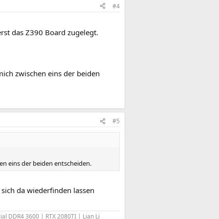
#4
erst das Z390 Board zugelegt.
ich zwischen eins der beiden
#5
n eins der beiden entscheiden.
sich da wiederfinden lassen
l DDR4 3600 | RTX 2080TI | Lian Li