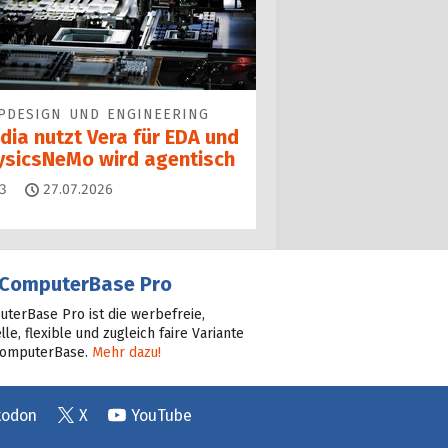
PDESIGN UND ENGINEERING
dia nutzt Vera für EDA und
ysicsNeMo wird agentisch
Kommentare
3
27.07.2026
ComputerBase Pro
terBase Pro ist die werbefreie,
lle, flexible und zugleich faire Variante
ComputerBase.
Mehr dazu!
todon
X
YouTube