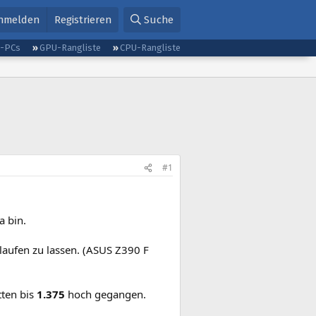
nmelden
Registrieren
Suche
g-PCs
GPU-Rangliste
CPU-Rangliste
#1
a bin.
laufen zu lassen. (ASUS Z390 F
tten bis
1.375
hoch gegangen.