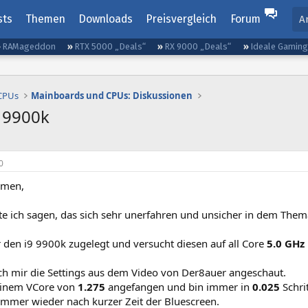
sts
Themen
Downloads
Preisvergleich
Forum
A
RAMageddon
RTX 5000 „Deals“
RX 9000 „Deals“
Ideale Gamin
 CPUs
Mainboards und CPUs: Diskussionen
 9900k
0
mmen,
e ich sagen, das sich sehr unerfahren und unsicher in dem Them
 den i9 9900k zugelegt und versucht diesen auf all Core
5.0 GHz
ch mir die Settings aus dem Video von Der8auer angeschaut.
 einem VCore von
1.275
angefangen und bin immer in
0.025
Schri
immer wieder nach kurzer Zeit der Bluescreen.