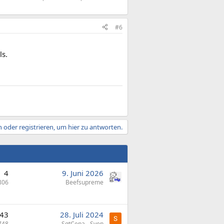
#6
ls.
 oder registrieren, um hier zu antworten.
4
9. Juni 2026
806
Beefsupreme
43
28. Juli 2024
748
SgtCena - Sven