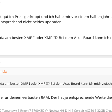
0
t gut im Preis gedroppt und ich habe mir vor einem halben Jahr 
ntsprechend nicht beides upgraden.
a am besten XMP I oder XMP II? Bei dem Asus Board kann ich m
.
0
rieb:
a am besten XMP I oder XMP II? Bei dem Asus Board kann ich mich zwische
e für deinen verbauten RAM. Der hat ja entsprechende Werte die 
0 Tomahawk | Ryzen 7 5700X3D @ Noctua NH-D14 | Corsair AX750 | 32GB Crucia