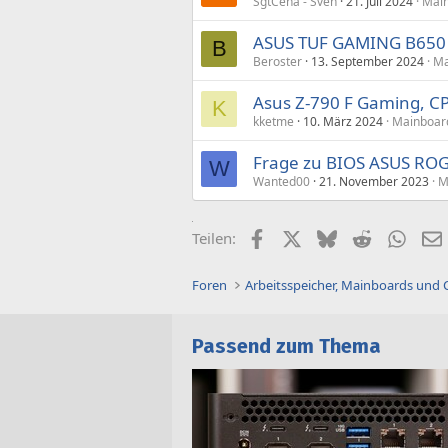
SgtCena - Sven
21. Juli 2024
Main
ASUS TUF GAMING B650 
B
Beroster
13. September 2024
Ma
Asus Z-790 F Gaming, CP
K
kketme
10. März 2024
Mainboard
Frage zu BIOS ASUS ROG
W
Wanted00
21. November 2023
M
Facebook
X (Twitter)
Bluesky
Reddit
What
Teilen:
Foren
Arbeitsspeicher, Mainboards und
Passend zum Thema