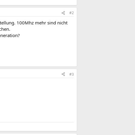
#2
stellung. 100Mhz mehr sind nicht
chen.
eneration?
#3