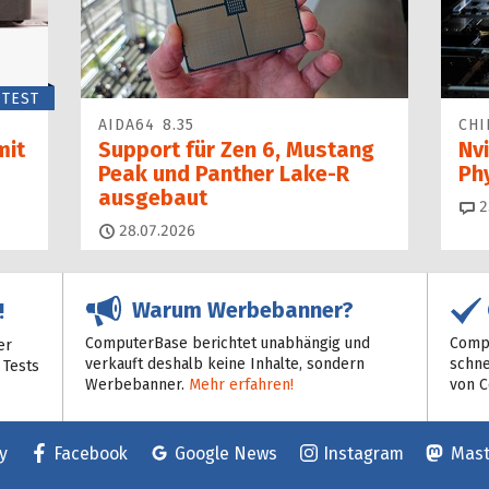
TEST
AIDA64 8.35
CHI
mit
Support für Zen 6, Mustang
Nvi
Peak und Panther Lake-R
Ph
ausgebaut
2
28.07.2026
Warum Werbebanner?
!
ComputerBase berichtet unabhängig und
Compu
er
verkauft deshalb keine Inhalte, sondern
schne
 Tests
Werbebanner.
Mehr erfahren!
von 
y
Facebook
Google News
Instagram
Mas