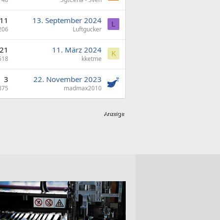
11
13. September 2024
L
206
Luftgucker
21
11. März 2024
K
518
kketme
3
22. November 2023
875
madmax2010