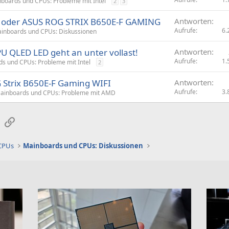
boards und CPUs: Probleme mit Intel
2
3
oder ASUS ROG STRIX B650E-F GAMING
Antworten
Aufrufe
6.
inboards und CPUs: Diskussionen
U QLED LED geht an unter vollast!
Antworten
Aufrufe
1.
s und CPUs: Probleme mit Intel
2
 Strix B650E-F Gaming WIFI
Antworten
Aufrufe
3.
ainboards und CPUs: Probleme mit AMD
sApp
E-Mail
Link
 CPUs
Mainboards und CPUs: Diskussionen