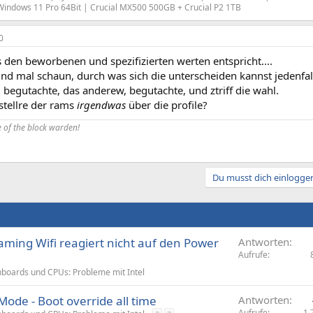
Windows 11 Pro 64Bit | Crucial MX500 500GB + Crucial P2 1TB
0
 den beworbenen und spezifizierten werten entspricht....
nd mal schaun, durch was sich die unterscheiden kannst jedenfal
, begutachte, das anderew, begutachte, und ztriff die wahl.
stellre der rams
irgendwas
über die profile?
 of the block warden!
Du musst dich einloggen
aming Wifi reagiert nicht auf den Power
Antworten
Aufrufe
boards und CPUs: Probleme mit Intel
ode - Boot override all time
Antworten
Aufrufe
1.