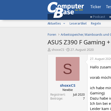
Ticker
Te
Podcast
Aktuelles
Leserartikel
Regeln
Foren
Arbeitsspeicher, Mainboards und
ASUS Z390 F Gaming +
E
E
shoxxCS
27. August 2020
r
r
s
s
27. August 202
t
t
S
Hallo zusa
e
e
l
l
l
l
vorab möcht
e
t
shoxxCS
r
a
ich habe mir
m
Newbie
Gaming)
Registriert
Juli 2020
Dazu habe i
Beiträge
7
Ich bin bei
Leider kam 