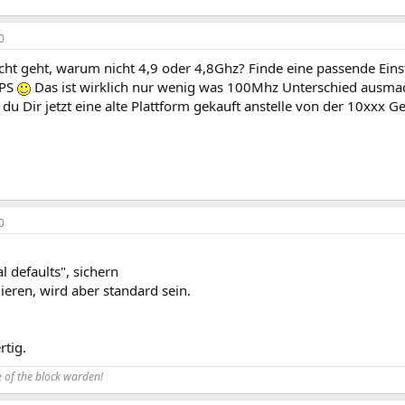
0
cht geht, warum nicht 4,9 oder 4,8Ghz? Finde eine passende Ein
FPS
Das ist wirklich nur wenig was 100Mhz Unterschied ausma
u Dir jetzt eine alte Plattform gekauft anstelle von der 10xxx G
0
l defaults", sichern
lieren, wird aber standard sein.
rtig.
 of the block warden!