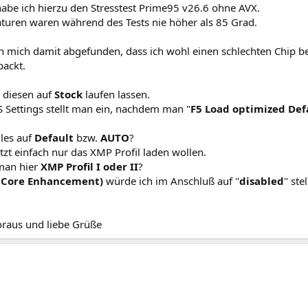
abe ich hierzu den Stresstest Prime95 v26.6 ohne AVX.
turen waren während des Tests nie höher als 85 Grad.
ich mich damit abgefunden, dass ich wohl einen schlechten Chip 
packt.
e diesen auf
Stock
laufen lassen.
 Settings stellt man ein, nachdem man "
F5 Load optimized Def
lles auf
Default
bzw.
AUTO
?
tzt einfach nur das XMP Profil laden wollen.
man hier
XMP Profil I oder II
?
 Core Enhancement)
würde ich im Anschluß auf "
disabled
" ste
raus und liebe Grüße