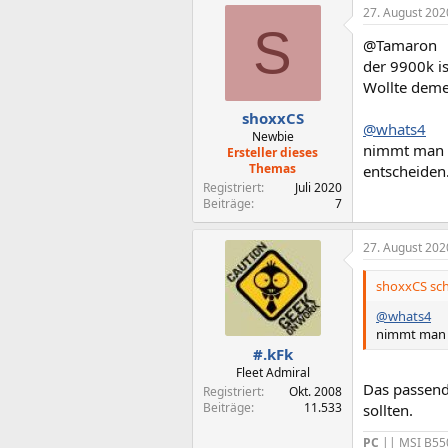
27. August 202
S
@Tamaron
der 9900k is
Wollte deme
shoxxCS
@whats4
Newbie
nimmt man d
Ersteller dieses
Themas
entscheiden
Registriert
Juli 2020
Beiträge
7
27. August 202
shoxxCS sch
@whats4
nimmt man d
#.kFk
Fleet Admiral
Das passend
Registriert
Okt. 2008
Beiträge
11.533
sollten.
PC
|| MSI B55