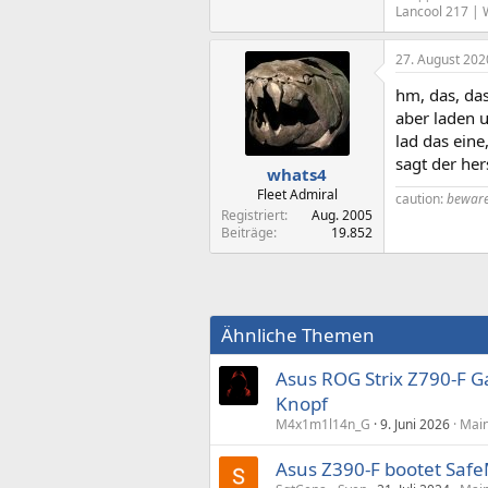
Lancool 217 | 
27. August 202
hm, das, das
aber laden u
lad das eine
sagt der her
whats4
Fleet Admiral
caution:
beware
Registriert
Aug. 2005
Beiträge
19.852
Ähnliche Themen
Asus ROG Strix Z790-F G
Knopf
M4x1m1l14n_G
9. Juni 2026
Main
Asus Z390-F bootet SafeM