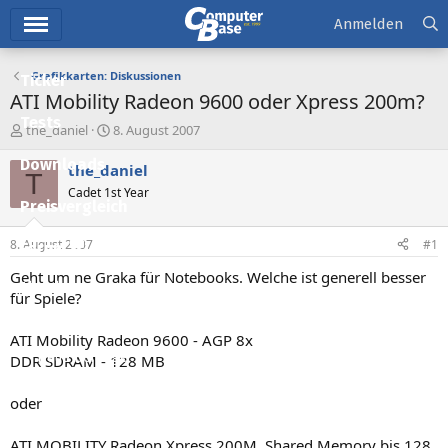
Hauptmenü
Anmelden
Grafikkarten: Diskussionen
Ticker
ATI Mobility Radeon 9600 oder Xpress 200m?
Tests
E
E
the_daniel
8. August 2007
r
r
Downloads
s
s
the_daniel
T
t
t
Cadet 1st Year
e
e
Preisvergleich
l
l
l
l
8. August 2007
#1
Forum
e
t
r
a
Geht um ne Graka für Notebooks. Welche ist generell besser
Aktuelles
m
für Spiele?
Empfohlene Inhalte
ATI Mobility Radeon 9600 - AGP 8x
Neue Beiträge
DDR SDRAM - 128 MB
Neueste Aktivitäten
oder
Leserartikel
ATI MOBILITY Radeon Xpress 200M, Shared Memory bis 128