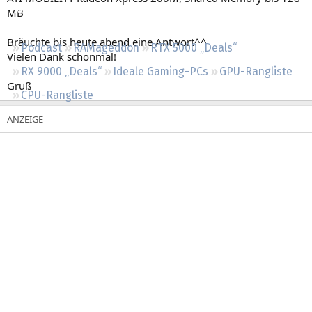
Regeln
MB
Bräuchte bis heute abend eine Antwort^^
Podcast
RAMageddon
RTX 5000 „Deals“
Vielen Dank schonmal!
RX 9000 „Deals“
Ideale Gaming-PCs
GPU-Rangliste
Gruß
CPU-Rangliste