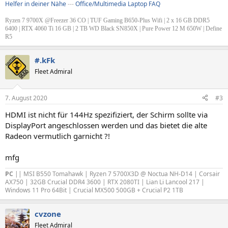
Helfer in deiner Nähe
---
Office/Multimedia Laptop FAQ
Ryzen 7 9700X @Freezer 36 CO | TUF Gaming B650-Plus Wifi | 2 x 16 GB DDR5
6400 | RTX 4060 Ti 16 GB | 2 TB WD Black SN850X | Pure Power 12 M 650W | Define
R5
#.kFk
Fleet Admiral
7. August 2020
#3
HDMI ist nicht für 144Hz spezifiziert, der Schirm sollte via
DisplayPort angeschlossen werden und das bietet die alte
Radeon vermutlich garnicht ?!
mfg
PC
|| MSI B550 Tomahawk | Ryzen 7 5700X3D @ Noctua NH-D14 | Corsair
AX750 | 32GB Crucial DDR4 3600 | RTX 2080TI | Lian Li Lancool 217 |
Windows 11 Pro 64Bit | Crucial MX500 500GB + Crucial P2 1TB
cvzone
Fleet Admiral