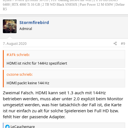
Ryzen 7 9700X @Freezer 36 CO | TUF Gaming B650-Plus Wifi | 2 x 16 GB DDR5
6400 | RTX 4060 Ti 16 GB | 2 TB WD Black SN850X | Pure Power 12 M 650W | Define
R5
Stormfirebird
Admiral
7. August 2020
#9
#.kFk schrieb:
HDMI ist nicht für 144Hz spezifiziert
cvzone schrieb:
HDMI packt keine 144 Hz
Zweimal Falsch. HDMI kann seit 1.3 auch mit 144Hz
betrieben werden, muss aber unter 2.0 explizit beim Monitor
umgesetzt werden, was hier tatsächlich der Fall ist, die Karte
ist nur einfach zu alt für solche Spielereien bei Full HD bzw.
fehlt hier der passende Adapter.
LeCauchemare