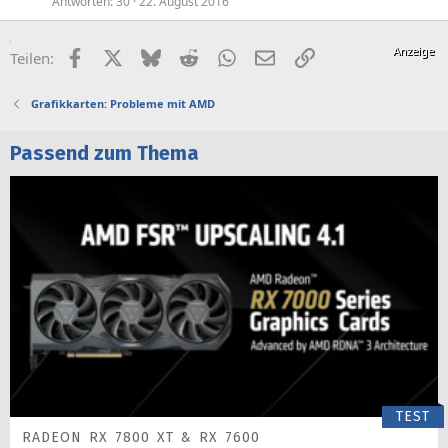
Antworten
30
22. August 2016
Facebook
X (Twitter)
Bluesky
Reddit
WhatsApp
E-Mail
Link
Teilen:
Grafikkarten: Probleme mit AMD
Passend zum Thema
TEST
RADEON RX 7800 XT & RX 7600