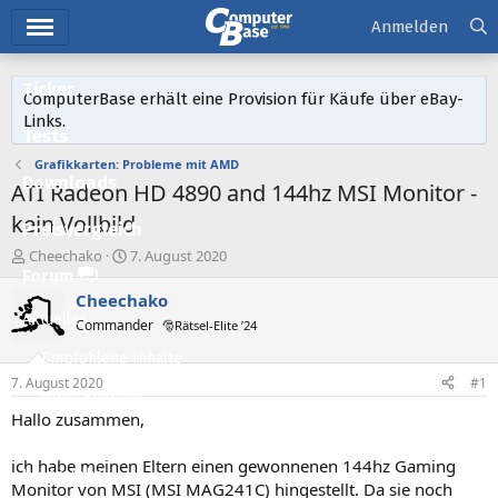
Hauptmenü
Anmelden
Ticker
ComputerBase erhält eine Provision für Käufe über eBay-
Links.
Tests
Grafikkarten: Probleme mit AMD
Downloads
ATI Radeon HD 4890 and 144hz MSI Monitor -
kein Vollbild
Preisvergleich
E
E
Cheechako
7. August 2020
r
r
Forum
s
s
Cheechako
t
t
Aktuelles
Commander
🎅Rätsel-Elite ’24
e
e
l
l
Empfohlene Inhalte
l
l
7. August 2020
#1
e
t
Neue Beiträge
r
a
Hallo zusammen,
m
Neueste Aktivitäten
ich habe meinen Eltern einen gewonnenen 144hz Gaming
Leserartikel
Monitor von MSI (MSI MAG241C) hingestellt. Da sie noch