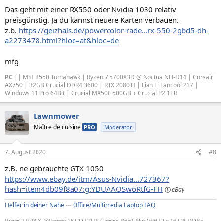
Das geht mit einer RX550 oder Nvidia 1030 relativ
preisgünstig. Ja du kannst neuere Karten verbauen.
z.b.
https://geizhals.de/powercolor-rade...rx-550-2gbd5-dh-
a2273478.html?hloc=at&hloc=de
mfg
PC
|| MSI B550 Tomahawk | Ryzen 7 5700X3D @ Noctua NH-D14 | Corsair
AX750 | 32GB Crucial DDR4 3600 | RTX 2080TI | Lian Li Lancool 217 |
Windows 11 Pro 64Bit | Crucial MX500 500GB + Crucial P2 1TB
Lawnmower
Maître de cuisine
PRO
Moderator
7. August 2020
#8
z.B. ne gebrauchte GTX 1050
https://www.ebay.de/itm/Asus-Nvidia...727367?
hash=item4db09f8a07:g:YDUAAOSwoRtfG-FH
Helfer in deiner Nähe
---
Office/Multimedia Laptop FAQ