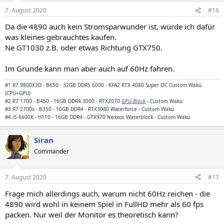
7. August 2020
#16
Da die 4890 auch kein Stromsparwunder ist, würde ich dafür
was kleines gebrauchtes kaufen.
Ne GT1030 z.B. oder etwas Richtung GTX750.
Im Grunde kann man aber auch auf 60Hz fahren.
#1 R7 9800X3D - B650 - 32GB DDR5 6000 - KFA2 RTX 4080 Super OC Custom Wakü
(CPU+GPU)
#2 R7 1700 - B450 - 16GB DDR4 3000 - RTX2070
GPU-Block
- Custom Wakü
#3 R7 2700x - B350 - 16GB DDR4 - RTX3080 Waterforce - Custom Wakü
#4 i5 6600K - H110 - 16GB DDR4 -
GTX970 Nexxos Waterblock
- Custom Wakü
Siran
Commander
7. August 2020
#17
Frage mich allerdings auch, warum nicht 60Hz reichen - die
4890 wird wohl in keinem Spiel in FullHD mehr als 60 fps
packen. Nur weil der Monitor es theoretisch kann?