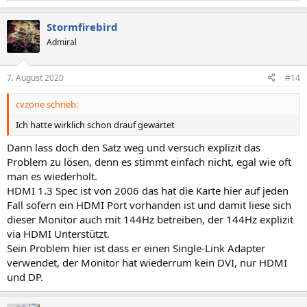
e
a
Stormfirebird
k
t
Admiral
i
o
n
7. August 2020
#14
e
n
cvzone schrieb:
:
Ich hatte wirklich schon drauf gewartet
Dann lass doch den Satz weg und versuch explizit das
Problem zu lösen, denn es stimmt einfach nicht, egal wie oft
man es wiederholt.
HDMI 1.3 Spec ist von 2006 das hat die Karte hier auf jeden
Fall sofern ein HDMI Port vorhanden ist und damit liese sich
dieser Monitor auch mit 144Hz betreiben, der 144Hz explizit
via HDMI Unterstützt.
Sein Problem hier ist dass er einen Single-Link Adapter
verwendet, der Monitor hat wiederrum kein DVI, nur HDMI
und DP.