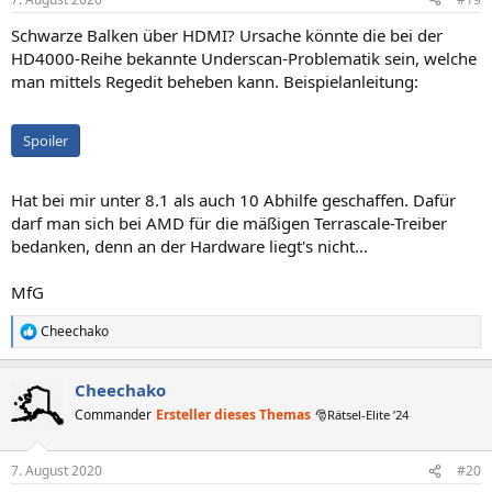
Schwarze Balken über HDMI? Ursache könnte die bei der
HD4000-Reihe bekannte Underscan-Problematik sein, welche
man mittels Regedit beheben kann. Beispielanleitung:
Spoiler
Hat bei mir unter 8.1 als auch 10 Abhilfe geschaffen. Dafür
darf man sich bei AMD für die mäßigen Terrascale-Treiber
bedanken, denn an der Hardware liegt's nicht...
MfG
Cheechako
R
e
a
Cheechako
k
t
Commander
Ersteller dieses Themas
🎅Rätsel-Elite ’24
i
o
n
7. August 2020
#20
e