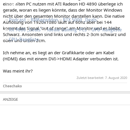
einen alten PC nutzen mit ATI Radeon HD 4890 überlege ich
Regeln
gerade, woran es liegen könnte, dass der Monitor Windows
nicht über den gesamten Monitor darstellen kann. Die native
Podcast
RAMageddon
RTX 5000 „Deals“
Auflösung von 1920x1080 läuft auf 60hz aber bei 144
kommt das Signal "out of range" am Monitor und es bleibt
RX 9000 „Deals“
Ideale Gaming-PCs
GPU-Rangliste
Schwarz. Ansonsten sind links und rechts 2-3cm schwarz und
CPU-Rangliste
oben und unten 2cm.
Ich nehme an, es liegt an der Grafikkarte oder am Kabel
(HDMI) das mit einem DVI->HDMI Adapter verbunden ist.
Was meint ihr?
Zuletzt bearbeitet:
7. August 2020
Cheechako