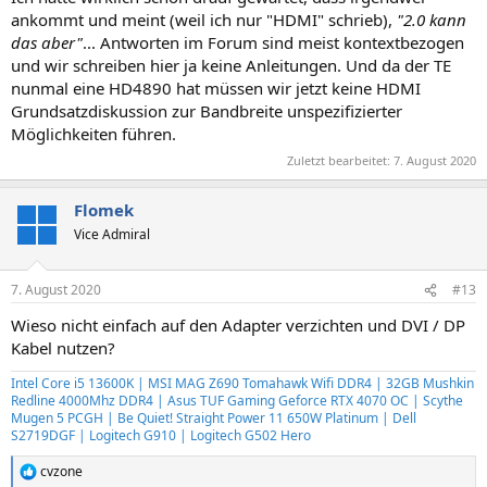
ankommt und meint (weil ich nur "HDMI" schrieb),
"2.0 kann
das aber"
... Antworten im Forum sind meist kontextbezogen
und wir schreiben hier ja keine Anleitungen. Und da der TE
nunmal eine HD4890 hat müssen wir jetzt keine HDMI
Grundsatzdiskussion zur Bandbreite unspezifizierter
Möglichkeiten führen.
Zuletzt bearbeitet:
7. August 2020
Flomek
Vice Admiral
7. August 2020
#13
Wieso nicht einfach auf den Adapter verzichten und DVI / DP
Kabel nutzen?
Intel Core i5 13600K | MSI MAG Z690 Tomahawk Wifi DDR4 | 32GB Mushkin
Redline 4000Mhz DDR4 | Asus TUF Gaming Geforce RTX 4070 OC | Scythe
Mugen 5 PCGH | Be Quiet! Straight Power 11 650W Platinum | Dell
S2719DGF | Logitech G910 | Logitech G502 Hero
cvzone
R