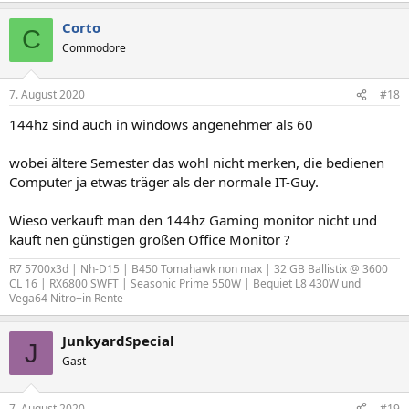
Corto
C
Commodore
7. August 2020
#18
144hz sind auch in windows angenehmer als 60
wobei ältere Semester das wohl nicht merken, die bedienen
Computer ja etwas träger als der normale IT-Guy.
Wieso verkauft man den 144hz Gaming monitor nicht und
kauft nen günstigen großen Office Monitor ?
R7 5700x3d | Nh-D15 | B450 Tomahawk non max | 32 GB Ballistix @ 3600
CL 16 | RX6800 SWFT | Seasonic Prime 550W | Bequiet L8 430W und
Vega64 Nitro+in Rente
JunkyardSpecial
J
Gast
7. August 2020
#19