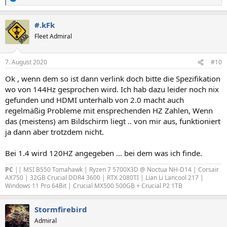
R
e
a
#.kFk
k
t
Fleet Admiral
i
o
n
7. August 2020
#10
e
n
Ok , wenn dem so ist dann verlink doch bitte die Spezifikation
:
wo von 144Hz gesprochen wird. Ich hab dazu leider noch nix
gefunden und HDMI unterhalb von 2.0 macht auch
regelmäßig Probleme mit ensprechenden HZ Zahlen, Wenn
das (meistens) am Bildschirm liegt .. von mir aus, funktioniert
ja dann aber trotzdem nicht.
Bei 1.4 wird 120HZ angegeben … bei dem was ich finde.
PC
|| MSI B550 Tomahawk | Ryzen 7 5700X3D @ Noctua NH-D14 | Corsair
AX750 | 32GB Crucial DDR4 3600 | RTX 2080TI | Lian Li Lancool 217 |
Windows 11 Pro 64Bit | Crucial MX500 500GB + Crucial P2 1TB
Stormfirebird
Admiral