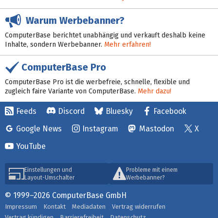
Warum Werbebanner?
ComputerBase berichtet unabhängig und verkauft deshalb keine
Inhalte, sondern Werbebanner.
Mehr erfahren!
ComputerBase Pro
ComputerBase Pro ist die werbefreie, schnelle, flexible und
zugleich faire Variante von ComputerBase.
Mehr dazu!
Feeds
Discord
Bluesky
Facebook
Google News
Instagram
Mastodon
X
YouTube
Einstellungen und
Probleme mit einem
Layout-Umschalter
Werbebanner?
© 1999–2026 ComputerBase GmbH
Impressum
Kontakt
Mediadaten
Vertrag widerrufen
Vertrag kündigen
Barrierefreiheit
Datenschutz