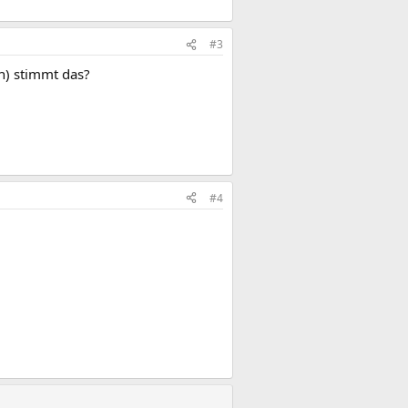
#3
h) stimmt das?
#4