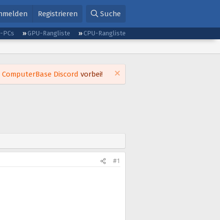
nmelden
Registrieren
Suche
g-PCs
GPU-Rangliste
CPU-Rangliste
m
ComputerBase Discord
vorbei!
#1