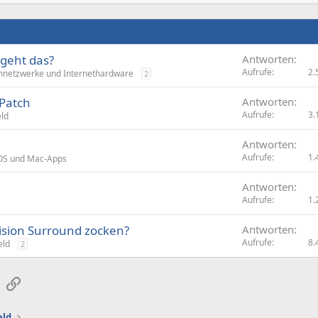
 geht das?
Antworten
Aufrufe
2.
netzwerke und Internethardware
2
 Patch
Antworten
Aufrufe
3.
eld
Antworten
Aufrufe
1.
S und Mac-Apps
Antworten
Aufrufe
1.
 vision Surround zocken?
Antworten
Aufrufe
8.
eld
2
sApp
E-Mail
Link
eld