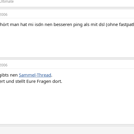
Ultimate
2006
hört man hat mi isdn nen besseren ping als mit dsl (ohne fastpat
2006
gibts nen
Sammel-Thread
.
ert und stellt Eure Fragen dort.