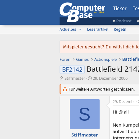
Ticker
Te
Podcast
Aktuelles
Leserartikel
Regeln
Mitspieler gesucht? Du willst dic
Foren
Games
Actionspiele
Battlefi
Battlefield 21
BF2142
E
E
Stiffmaster
29. Dezember 2006
r
r
s
Für weitere Antworten geschlossen.
s
t
t
e
e
29. Dezember 
l
l
S
l
l
Hi @ all
e
t
r
a
Nen Kumpel v
m
aufwirft ob 
Stiffmaster
Internetzug