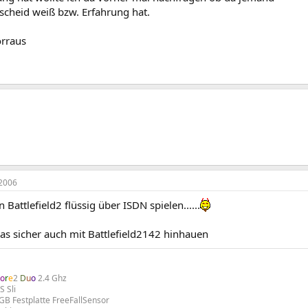
scheid weiß bzw. Erfahrung hat.
rraus
2006
 Battlefield2 flüssig über ISDN spielen......
as sicher auch mit Battlefield2142 hinhauen
o
r
e
2
D
u
o
2.4 Ghz
 Sli
B Festplatte FreeFallSensor