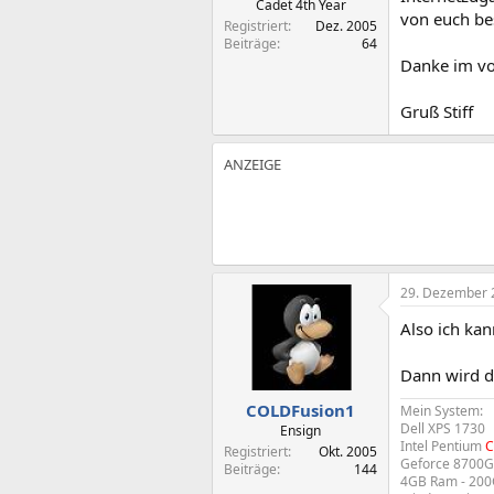
Cadet 4th Year
von euch be
Registriert
Dez. 2005
Beiträge
64
Danke im vo
Gruß Stiff
29. Dezember 
Also ich kann
Dann wird d
COLDFusion1
Mein System:
Dell XPS 1730
Ensign
Intel Pentium
C
Registriert
Okt. 2005
Geforce 8700GS
Beiträge
144
4GB Ram - 200G