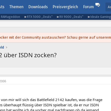
sts
Themen
Downloads
Preisvergleich
Forum
A
RAMageddon
RTX 5000 „Deals“
RX 9000 „Deals“
Ideale Gamin
h locker mit der Community austauschen? Schau gerne auf unsere
eld
42 über ISDN zocken?
2006
on mir will sich das Battlefield 2142 kaufen, was die Frage
es überhaupt flüssig über ISDN spielbar ist, da er nur ISDN
ang hat wollte ich da vorher mal nachfragen ob da jemand