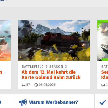
BATTLEFIELD 6 SEASON 3
BAT
n
Ab dem 12. Mai kehrt die
Se
Karte Golmud Bahn zurück
Kl
Kommentare
57
06.05.2026
1
Warum Werbebanner?
!