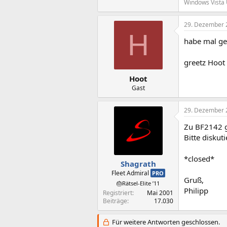
Windows Vista 
29. Dezember 
H
habe mal ge
greetz Hoot
Hoot
Gast
29. Dezember 
Zu BF2142 
Bitte diskuti
*closed*
Shagrath
Fleet Admiral
PRO
Gruß,
🎂Rätsel-Elite ’11
Philipp
Registriert
Mai 2001
Beiträge
17.030
Für weitere Antworten geschlossen.