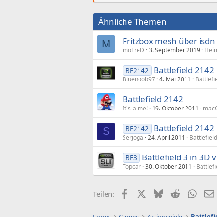
Ähnliche Themen
Fritzbox mesh über isdn
M
moTreD
3. September 2019
Heim
Battlefield 2142
BF2142
Bluenoob97
4. Mai 2011
Battlefi
Battlefield 2142
It's-a me!
19. Oktober 2011
macO
Battlefield 2142
BF2142
S
Serjoga
24. April 2011
Battlefield
Battlefield 3 in 3D
BF3
Topcar
30. Oktober 2011
Battlefi
Facebook
X (Twitter)
Bluesky
Reddit
What
Teilen:
Foren
Games
Actionspiele
Battlefi