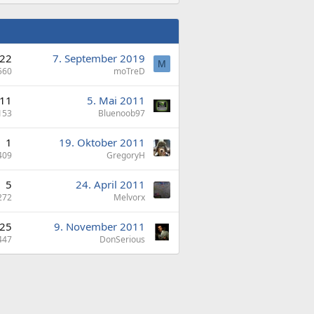
22
7. September 2019
M
560
moTreD
11
5. Mai 2011
153
Bluenoob97
1
19. Oktober 2011
409
GregoryH
5
24. April 2011
272
Melvorx
25
9. November 2011
447
DonSerious