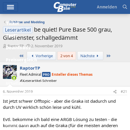
Hauptmenü
Anmelden
Gehäuse und Modding
Ticker
be quiet! Pure Base 500 grau,
Leserartikel
Tests
Glasfenster, schallgedämmt
E
E
RaptorTP
2. November 2019
Downloads
r
r
Erste
Letzte
Vorherige
2 von 4
Nächste
s
s
Preisvergleich
t
t
e
e
RaptorTP
l
l
Forum
Fleet Admiral
Ersteller dieses Themas
PRO
l
l
✍️Leserartikel-Schreiber
e
t
Aktuelles
r
a
6. November 2019
#21
m
Empfohlene Inhalte
Ist jetzt schwer Offtopic - aber die Graka ist dadurch und
Neue Beiträge
durch UV wirklich schön leise und kühl.
Neueste Aktivitäten
Evtl. bekomme ich bald eine ARGB Lösung zu testen - die
Leserartikel
kommt dann auch auf die Graka (für die meisten anderen