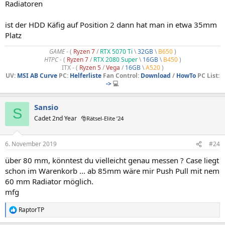
Radiatoren
ist der HDD Käfig auf Position 2 dann hat man in etwa 35mm
Platz
GAME
- (
Ryzen 7
/
RTX 5070 Ti
\
32GB
\
B650
)
HTPC -
(
Ryzen 7
/
RTX 2080 Super
\
16GB
\
B450
)
ITX - (
Ryzen 5
/
Vega
/
16GB
\
A520
)
UV:
MSI AB Curve
PC:
Helferliste
Fan Control:
Download
/
HowTo
PC List:
->
💻
Sansio
S
Cadet 2nd Year
🎅Rätsel-Elite ’24
6. November 2019
#24
über 80 mm, könntest du vielleicht genau messen ? Case liegt
schon im Warenkorb ... ab 85mm wäre mir Push Pull mit nem
60 mm Radiator möglich.
mfg
RaptorTP
R
e