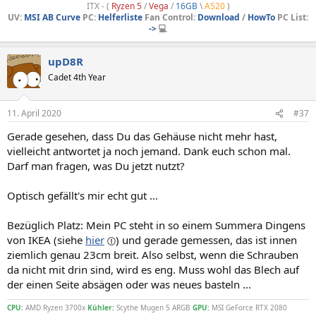
ITX - (
Ryzen 5
/
Vega
/
16GB
\
A520
)
UV:
MSI AB Curve
PC:
Helferliste
Fan Control:
Download
/
HowTo
PC List:
->
💻
upD8R
Cadet 4th Year
11. April 2020
#37
Gerade gesehen, dass Du das Gehäuse nicht mehr hast,
vielleicht antwortet ja noch jemand. Dank euch schon mal.
Darf man fragen, was Du jetzt nutzt?
Optisch gefällt's mir echt gut ...
Bezüglich Platz: Mein PC steht in so einem Summera Dingens
von IKEA (siehe
hier
) und gerade gemessen, das ist innen
ziemlich genau 23cm breit. Also selbst, wenn die Schrauben
da nicht mit drin sind, wird es eng. Muss wohl das Blech auf
der einen Seite absägen oder was neues basteln ...
CPU:
AMD Ryzen 3700x
Kühler:
Scythe Mugen 5 ARGB
GPU:
MSI GeForce RTX 2080