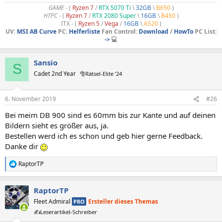
GAME
- (
Ryzen 7
/
RTX 5070 Ti
\
32GB
\
B650
)
HTPC -
(
Ryzen 7
/
RTX 2080 Super
\
16GB
\
B450
)
ITX - (
Ryzen 5
/
Vega
/
16GB
\
A520
)
UV:
MSI AB Curve
PC:
Helferliste
Fan Control:
Download
/
HowTo
PC List:
->
💻
Sansio
S
Cadet 2nd Year
🎅Rätsel-Elite ’24
6. November 2019
#26
Bei meim DB 900 sind es 60mm bis zur Kante und auf deinen
Bildern sieht es größer aus, ja.
Bestellen werd ich es schon und geb hier gerne Feedback.
Danke dir
RaptorTP
R
e
a
RaptorTP
k
t
Fleet Admiral
Ersteller dieses Themas
PRO
i
✍️Leserartikel-Schreiber
o