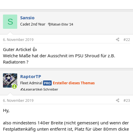
Sansio
S
Cadet 2nd Year
🎅Rätsel-Elite ’24
6. November 2019
#22
Guter Artickel 👍
Welche Maße hat der Ausschnit im PSU Shroud für z.B.
Radiatoren ?
RaptorTP
Fleet Admiral
Ersteller dieses Themas
PRO
✍️Leserartikel-Schreiber
6. November 2019
#23
Hy,
also mindestens 140er Breite (nicht gemessen) und wenn der
Festplattenkäfig unten entfernt ist, Platz für über 80mm dicke