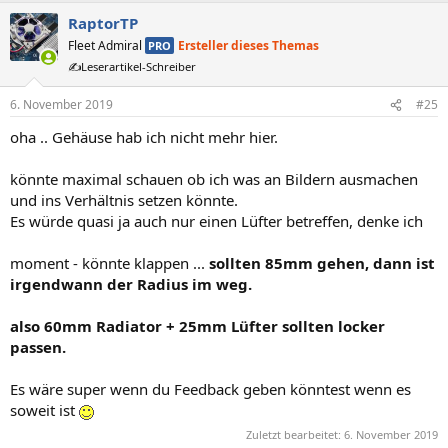
a
RaptorTP
k
t
Fleet Admiral
Ersteller dieses Themas
PRO
i
✍️Leserartikel-Schreiber
o
n
e
6. November 2019
#25
n
oha .. Gehäuse hab ich nicht mehr hier.
:
könnte maximal schauen ob ich was an Bildern ausmachen
und ins Verhältnis setzen könnte.
Es würde quasi ja auch nur einen Lüfter betreffen, denke ich
moment - könnte klappen ...
sollten 85mm gehen, dann ist
irgendwann der Radius im weg.
also 60mm Radiator + 25mm Lüfter sollten locker
passen.
Es wäre super wenn du Feedback geben könntest wenn es
soweit ist
Zuletzt bearbeitet:
6. November 2019