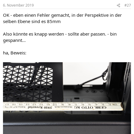
n
e
6. November 2019
#27
n
OK - eben einen Fehler gemacht, in der Perspektive in der
:
selben Ebene sind es 85mm
Also könnte es knapp werden - sollte aber passen. - bin
gespannt...
ha, Beweis: