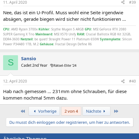
11. April 2020
#39
Nee, das ist ein U-Profil. Muss wohl eine Seite irgendwie
absägen, gerade biegen wird sicher nicht funktionieren ...
CPU:
AMD Ryzen 3700x
Kühler:
Scythe Mugen 5 ARGB
GPU:
MSI GeForce RTX 2080
SUPER Gaming X Trio
Mainboard:
MSI X570 Unify
RAM:
Crucial Ballistix RGB Kit 32GB,
DDR4-3600
Netzteil:
be quiet! Straight Power 11 Platinum 650W
Systemplatte:
Silicon
Power P34A80 1TB, M.2
Gehäuse:
Fractal Design Define R6
Sansio
S
Cadet 2nd Year
🎅Rätsel-Elite ’24
12. April 2020
#40
Hab nach gemessen ... 231mm ohne Schrauben, für diese
kommen nochmal 5mm dazu.
Erste
Letzte
Vorherige
2 von 4
Nächste
Du musst dich einloggen oder registrieren, um hier zu antworten.
Ähnliche Themen