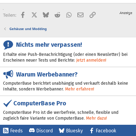
g
e
Facebook
X (Twitter)
Bluesky
Reddit
WhatsApp
E-Mail
Link
Teilen:
Gehäuse und Modding
Nichts mehr verpassen!
Erhalte eine Push-Benachrichtigung (oder einen Newsletter) bei
Erscheinen neuer Tests und Berichte:
Jetzt anmelden!
Warum Werbebanner?
ComputerBase berichtet unabhängig und verkauft deshalb keine
Inhalte, sondern Werbebanner.
Mehr erfahren!
ComputerBase Pro
ComputerBase Pro ist die werbefreie, schnelle, flexible und
zugleich faire Variante von ComputerBase.
Mehr dazu!
Feeds
Discord
Bluesky
Facebook