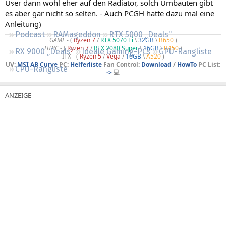
User dann wohl eher auf den Radiator, solch Umbauten gibt
Regeln
es aber gar nicht so selten. - Auch PCGH hatte dazu mal eine
Anleitung)
Podcast
RAMageddon
RTX 5000 „Deals“
GAME
- (
Ryzen 7
/
RTX 5070 Ti
\
32GB
\
B650
)
HTPC -
(
Ryzen 7
/
RTX 2080 Super
\
16GB
\
B450
)
RX 9000 „Deals“
Ideale Gaming-PCs
GPU-Rangliste
ITX - (
Ryzen 5
/
Vega
/
16GB
\
A520
)
UV:
MSI AB Curve
PC:
Helferliste
Fan Control:
Download
/
HowTo
PC List:
CPU-Rangliste
->
💻