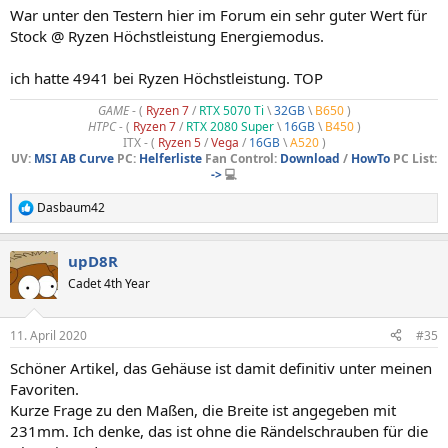
War unter den Testern hier im Forum ein sehr guter Wert für
Stock @ Ryzen Höchstleistung Energiemodus.
ich hatte 4941 bei Ryzen Höchstleistung. TOP
GAME
- (
Ryzen 7
/
RTX 5070 Ti
\
32GB
\
B650
)
HTPC -
(
Ryzen 7
/
RTX 2080 Super
\
16GB
\
B450
)
ITX - (
Ryzen 5
/
Vega
/
16GB
\
A520
)
UV:
MSI AB Curve
PC:
Helferliste
Fan Control:
Download
/
HowTo
PC List:
->
💻
Dasbaum42
R
e
a
upD8R
k
t
Cadet 4th Year
i
o
n
11. April 2020
#35
e
n
Schöner Artikel, das Gehäuse ist damit definitiv unter meinen
:
Favoriten.
Kurze Frage zu den Maßen, die Breite ist angegeben mit
231mm. Ich denke, das ist ohne die Rändelschrauben für die