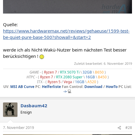
Quelle:
https://www.hardwaremax.net/reviews/gehaeuse/1599-test-
be-quiet-pure-base-500?showall=&start=2
werde ich als Nicht-Wakü-Nutzer beim nächsten Test besser
berücksichtigen !
Zuletzt bearbeitet:
6. November 2019
GAME
- (
Ryzen 7
/
RTX 5070 Ti
\
32GB
\
B650
)
HTPC -
(
Ryzen 7
/
RTX 2080 Super
\
16GB
\
B450
)
ITX - (
Ryzen 5
/
Vega
/
16GB
\
A520
)
UV:
MSI AB Curve
PC:
Helferliste
Fan Control:
Download
/
HowTo
PC List:
->
💻
Dasbaum42
Ensign
7. November 2019
#28