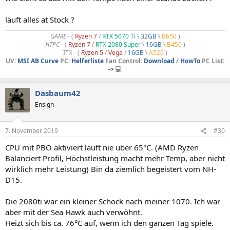
läuft alles at Stock ?
GAME
- (
Ryzen 7
/
RTX 5070 Ti
\
32GB
\
B650
)
HTPC -
(
Ryzen 7
/
RTX 2080 Super
\
16GB
\
B450
)
ITX - (
Ryzen 5
/
Vega
/
16GB
\
A520
)
UV:
MSI AB Curve
PC:
Helferliste
Fan Control:
Download
/
HowTo
PC List:
->
💻
Dasbaum42
Ensign
7. November 2019
#30
CPU mit PBO aktiviert läuft nie über 65°C. (AMD Ryzen
Balanciert Profil, Höchstleistung macht mehr Temp, aber nicht
wirklich mehr Leistung) Bin da ziemlich begeistert vom NH-
D15.
Die 2080ti war ein kleiner Schock nach meiner 1070. Ich war
aber mit der Sea Hawk auch verwöhnt.
Heizt sich bis ca. 76°C auf, wenn ich den ganzen Tag spiele.