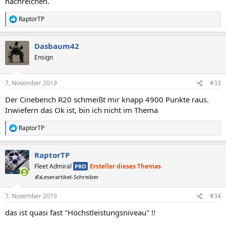
nachreichen.
RaptorTP
R
e
a
Dasbaum42
k
t
Ensign
i
o
n
7. November 2019
#33
e
n
Der Cinebench R20 schmeißt mir knapp 4900 Punkte raus.
:
Inwiefern das Ok ist, bin ich nicht im Thema
RaptorTP
R
e
a
RaptorTP
k
t
Fleet Admiral
Ersteller dieses Themas
PRO
i
✍️Leserartikel-Schreiber
o
n
e
7. November 2019
#34
n
das ist quasi fast "Höchstleistungsniveau" !!
: