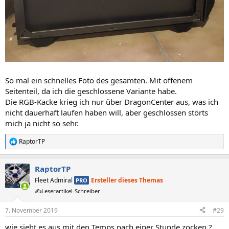
So mal ein schnelles Foto des gesamten. Mit offenem
Seitenteil, da ich die geschlossene Variante habe.
Die RGB-Kacke krieg ich nur über DragonCenter aus, was ich
nicht dauerhaft laufen haben will, aber geschlossen störts
mich ja nicht so sehr.
RaptorTP
R
e
a
RaptorTP
k
t
Fleet Admiral
Ersteller dieses Themas
PRO
i
✍️Leserartikel-Schreiber
o
n
e
7. November 2019
#29
n
wie sieht es aus mit den Temps nach einer Stunde zocken ?
: