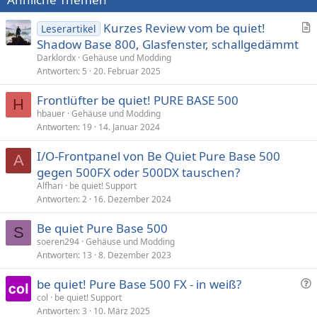
Kurzes Review vom be quiet!
Leserartikel
r
Shadow Base 800, Glasfenster, schallgedämmt
t
Darklordx
Gehäuse und Modding
i
Antworten
5
20. Februar 2025
k
Frontlüfter be quiet! PURE BASE 500
e
H
hbauer
Gehäuse und Modding
l
Antworten
19
14. Januar 2024
I/O-Frontpanel von Be Quiet Pure Base 500
A
gegen 500FX oder 500DX tauschen?
Alfhari
be quiet! Support
Antworten
2
16. Dezember 2024
Be quiet Pure Base 500
S
soeren294
Gehäuse und Modding
Antworten
13
8. Dezember 2023
F
be quiet! Pure Base 500 FX - in weiß?
r
col
be quiet! Support
Antworten
3
10. März 2025
a