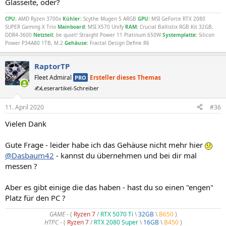
Glasseite, oder?
CPU:
AMD Ryzen 3700x
Kühler:
Scythe Mugen 5 ARGB
GPU:
MSI GeForce RTX 2080
SUPER Gaming X Trio
Mainboard:
MSI X570 Unify
RAM:
Crucial Ballistix RGB Kit 32GB,
DDR4-3600
Netzteil:
be quiet! Straight Power 11 Platinum 650W
Systemplatte:
Silicon
Power P34A80 1TB, M.2
Gehäuse:
Fractal Design Define R6
RaptorTP
Fleet Admiral
Ersteller dieses Themas
PRO
✍️Leserartikel-Schreiber
11. April 2020
#36
Vielen Dank
Gute Frage - leider habe ich das Gehäuse nicht mehr hier
@Dasbaum42
- kannst du übernehmen und bei dir mal
messen ?
Aber es gibt einige die das haben - hast du so einen "engen"
Platz für den PC ?
GAME
- (
Ryzen 7
/
RTX 5070 Ti
\
32GB
\
B650
)
HTPC -
(
Ryzen 7
/
RTX 2080 Super
\
16GB
\
B450
)