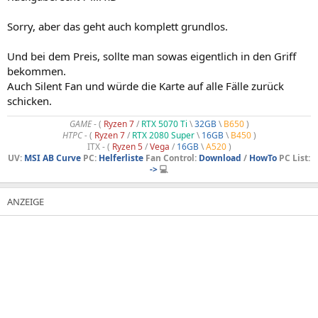
Sorry, aber das geht auch komplett grundlos.
Und bei dem Preis, sollte man sowas eigentlich in den Griff
bekommen.
Auch Silent Fan und würde die Karte auf alle Fälle zurück
schicken.
GAME
- (
Ryzen 7
/
RTX 5070 Ti
\
32GB
\
B650
)
HTPC -
(
Ryzen 7
/
RTX 2080 Super
\
16GB
\
B450
)
ITX - (
Ryzen 5
/
Vega
/
16GB
\
A520
)
UV:
MSI AB Curve
PC:
Helferliste
Fan Control:
Download
/
HowTo
PC List:
->
💻