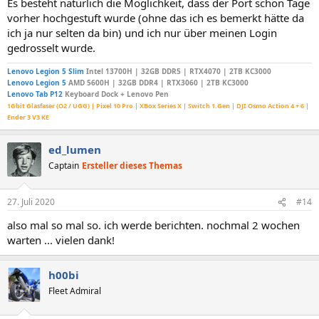
Es besteht natürlich die Möglichkeit, dass der Port schon Tage
vorher hochgestuft wurde (ohne das ich es bemerkt hätte da
ich ja nur selten da bin) und ich nur über meinen Login
gedrosselt wurde.
Lenovo Legion 5 Slim
Intel 13700H | 32GB DDR5 | RTX4070 | 2TB KC3000
Lenovo Legion 5
AMD 5600H | 32GB DDR4 | RTX3060 | 2TB KC3000
Lenovo Tab P12
Keyboard Dock + Lenovo Pen
1Gbit Glasfaser (O2 / UGG) | Pixel 10 Pro | XBox Series X | Switch 1.Gen | DJI Osmo Action 4 + 6 |
Ender 3 V3 KE
ed_lumen
Captain
Ersteller dieses Themas
27. Juli 2020
#14
also mal so mal so. ich werde berichten. nochmal 2 wochen
warten ... vielen dank!
h00bi
Fleet Admiral