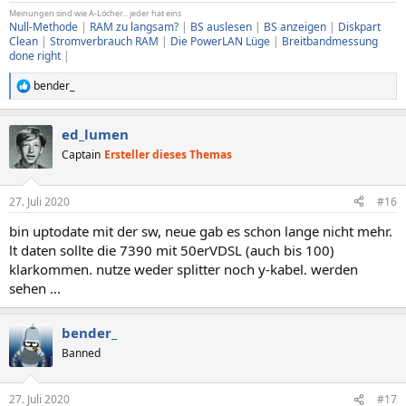
Meinungen sind wie A-Löcher... jeder hat eins
Null-Methode
|
RAM zu langsam?
|
BS auslesen
|
BS anzeigen
|
Diskpart
Clean
|
Stromverbrauch RAM
|
Die PowerLAN Lüge
|
Breitbandmessung
done right
|
bender_
R
e
a
ed_lumen
k
t
Captain
Ersteller dieses Themas
i
o
n
27. Juli 2020
#16
e
n
bin uptodate mit der sw, neue gab es schon lange nicht mehr.
:
lt daten sollte die 7390 mit 50erVDSL (auch bis 100)
klarkommen. nutze weder splitter noch y-kabel. werden
sehen ...
bender_
Banned
27. Juli 2020
#17