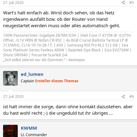
27. Juli 2020
#5
Wart's halt einfach ab. Wirst doch sehen, ob das Netz
irgendwann ausfällt bzw. ob der Router von Hand
neugestartet werden muss oder alles automatisch geht.
100% Passivrechner: Gigabyte Z87MX-D3H | Intel Core i7 4770K @ -0,075V
Offset, -0,1V VRIN @ Nofan CR-95C | 4x 8GB Crucial Ballistix Tactical LP @
2133MHz, CL10-10-10-28-1T, 1.43V | Samsung 950 Pro M.2 512 GB | Sea
Sonic Platinum Series Fanless 400W | Raijintek Styx Black | Eizo EV2736W |
Shure SRH940 | Focusrite Scarlett 2i4
„Sich selbst zitieren nur die Dummen.“ – benneque
ed_lumen
Captain
Ersteller dieses Themas
27. Juli 2020
#6
ist halt immer die sorge, dann ohne kontakt dazustehen. aber
du hast wohl recht ;-) die ungeduld tut ihr übriges ...
KWMM
Lt. Commander