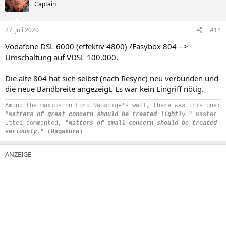
t
Captain
i
o
n
27. Juli 2020
#11
e
n
Vodafone DSL 6000 (effektiv 4800) /Easybox 804 -->
:
Umschaltung auf VDSL 100,000.
Die alte 804 hat sich selbst (nach Resync) neu verbunden und
die neue Bandbreite angezeigt. Es war kein Eingriff nötig.
Among the maxims on Lord Naoshige's wall, there was this one:
"
M
atters of great concern should be treated lightly
." Master
Ittei commented
, "
Matters of small concern should be treated
seriously
." (Hagakure)