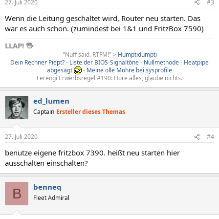
27. Juli 2020
#3
e
n
Wenn die Leitung geschaltet wird, Router neu starten. Das
:
war es auch schon. (zumindest bei 1&1 und FritzBox 7590)
LLAP! 🖖
"Nuff said. RTFM!" >
Humptidumpti
Dein Rechner Piept? - Liste der BIOS-Signaltöne
-
Nullmethode
-
Heatpipe
abgesägt
-
Meine olle Möhre bei sysprofile
Ferengi Erwerbsregel #190: Höre alles, glaube nichts.
ed_lumen
Captain
Ersteller dieses Themas
27. Juli 2020
#4
benutze eigene fritzbox 7390. heißt neu starten hier
ausschalten einschalten?
benneq
B
Fleet Admiral