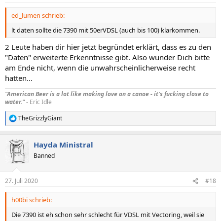
ed_lumen schrieb:
lt daten sollte die 7390 mit 50erVDSL (auch bis 100) klarkommen.
2 Leute haben dir hier jetzt begründet erklärt, dass es zu den
"Daten" erweiterte Erkenntnisse gibt. Also wunder Dich bitte
am Ende nicht, wenn die unwahrscheinlicherweise recht
hatten...
"American Beer is a lot like making love on a canoe - it's fucking close to
water."
- Eric Idle
TheGrizzlyGiant
R
e
a
Hayda Ministral
k
t
Banned
i
o
n
27. Juli 2020
#18
e
n
h00bi schrieb:
:
Die 7390 ist eh schon sehr schlecht für VDSL mit Vectoring, weil sie