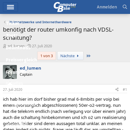
Hauptmenü
Anmelden
Heimnetzwerke und Internethardware
Ticker
benötigt der router umkonfig nach VDSL-
Tests
schaltung?
E
E
ed_lumen
27. Juli 2020
Downloads
r
r
Letzte
1 von 3
Nächste
s
s
Preisvergleich
t
t
e
e
ed_lumen
l
l
Forum
Captain
l
l
e
t
Aktuelles
r
a
27. Juli 2020
#1
m
Empfohlene Inhalte
ich hab hier im dorf bisher grad mal 6-8mbits per voip bei
Neue Beiträge
einem (vorsorglich abgeschlossenen) 50er-o2-vertrag. nun
hat die telekom endlich (nach verlegung vor über einem jahr)
Neueste Aktivitäten
auch die schaltung hinbekommen und ich o2 um realisierung
gebeten. leider sind deren aussagen total unklar. an meinen
Leserartikel
daten ändert sich nichts. frage: wie läuft das am umstelltag -