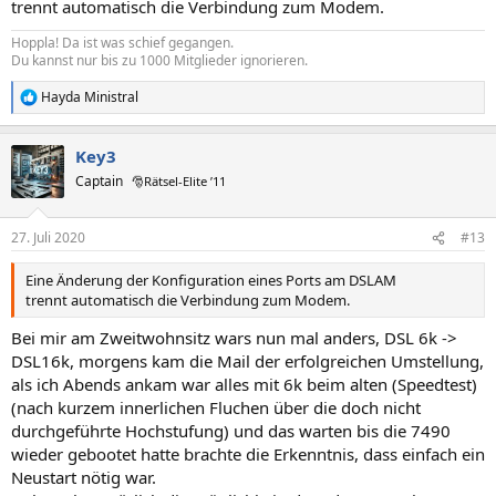
trennt automatisch die Verbindung zum Modem.
Hoppla! Da ist was schief gegangen.
Du kannst nur bis zu 1000 Mitglieder ignorieren.
Hayda Ministral
R
e
a
Key3
k
t
Captain
🎅Rätsel-Elite ’11
i
o
n
27. Juli 2020
#13
e
n
Eine Änderung der Konfiguration eines Ports am DSLAM
:
trennt automatisch die Verbindung zum Modem.
Bei mir am Zweitwohnsitz wars nun mal anders, DSL 6k ->
DSL16k, morgens kam die Mail der erfolgreichen Umstellung,
als ich Abends ankam war alles mit 6k beim alten (Speedtest)
(nach kurzem innerlichen Fluchen über die doch nicht
durchgeführte Hochstufung) und das warten bis die 7490
wieder gebootet hatte brachte die Erkenntnis, dass einfach ein
Neustart nötig war.