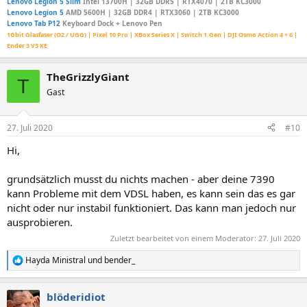
Lenovo Legion 5 Slim
Intel 13700H | 32GB DDR5 | RTX4070 | 2TB KC3000
Lenovo Legion 5
AMD 5600H | 32GB DDR4 | RTX3060 | 2TB KC3000
Lenovo Tab P12
Keyboard Dock + Lenovo Pen
1Gbit Glasfaser (O2 / UGG) | Pixel 10 Pro | XBox Series X | Switch 1.Gen | DJI Osmo Action 4 + 6 |
Ender 3 V3 KE
TheGrizzlyGiant
T
Gast
27. Juli 2020
#10
Hi,
grundsätzlich musst du nichts machen - aber deine 7390
kann Probleme mit dem VDSL haben, es kann sein das es gar
nicht oder nur instabil funktioniert. Das kann man jedoch nur
ausprobieren.
Zuletzt bearbeitet von einem Moderator:
27. Juli 2020
Hayda Ministral
und
bender_
R
e
a
blöderidiot
k