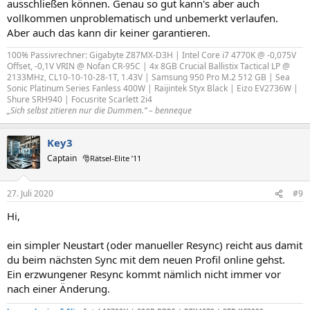
ausschließen können. Genau so gut kann's aber auch
vollkommen unproblematisch und unbemerkt verlaufen.
Aber auch das kann dir keiner garantieren.
100% Passivrechner: Gigabyte Z87MX-D3H | Intel Core i7 4770K @ -0,075V
Offset, -0,1V VRIN @ Nofan CR-95C | 4x 8GB Crucial Ballistix Tactical LP @
2133MHz, CL10-10-10-28-1T, 1.43V | Samsung 950 Pro M.2 512 GB | Sea
Sonic Platinum Series Fanless 400W | Raijintek Styx Black | Eizo EV2736W |
Shure SRH940 | Focusrite Scarlett 2i4
„Sich selbst zitieren nur die Dummen.“ – benneque
Key3
Captain
🎅Rätsel-Elite ’11
27. Juli 2020
#9
Hi,
ein simpler Neustart (oder manueller Resync) reicht aus damit
du beim nächsten Sync mit dem neuen Profil online gehst.
Ein erzwungener Resync kommt nämlich nicht immer vor
nach einer Änderung.