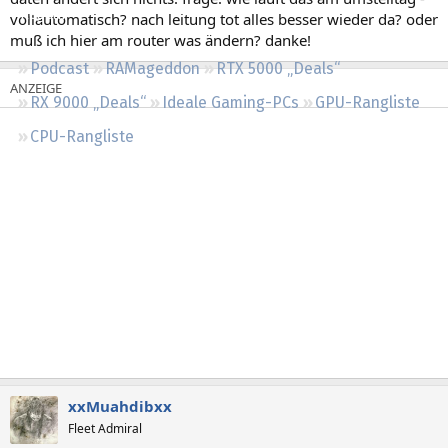
Regeln
vollautomatisch? nach leitung tot alles besser wieder da? oder
muß ich hier am router was ändern? danke!
Podcast
RAMageddon
RTX 5000 „Deals“
RX 9000 „Deals“
Ideale Gaming-PCs
GPU-Rangliste
CPU-Rangliste
xxMuahdibxx
Fleet Admiral