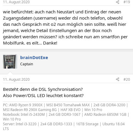
11. August 2020
#19
wie befürchtet: auch nach Neustart und Eintrag der neuen
Zugangsdaten (username) weder dsl noch telefon, obwohl
das nach Gespräch mit o2 nun möglich sein sollte. weiß hier
jemand, welche Detail Einstellungen an der Box noch
geändert werden müssen? ich schreibe nun am smartfon per
Mobilfunk. es eilt... Danke!
brainDotExe
Captain
11. August 2020
#20
Besteht denn die DSL Synchronisation?
Also Power/DSL LED leuchtet konstant?
PC: AMD Ryzen 9 3900X | MSI B450 Tomahawk MAX | 2x8 GB DDR4-3200 |
MSI Radeon R9 290X Gaming 8G | HAF XB EVO | Win 10 Pro
Notebook: Intel i5-2430M | 2x4 GB DDR3-1067 | AMD Radeon 6850M 1GB |
Win 10 Pro
Server: Intel i3-3220 | 2x4 GB DDR3-1333 | 16TB Storage | Ubuntu 18.04
LTS