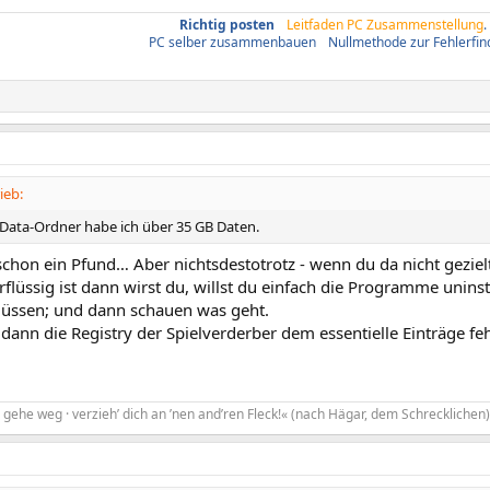
Richtig posten
/
Leitfaden PC Zusammenstellung
.
PC selber zusammenbauen
/
Nullmethode zur Fehlerfi
ieb:
ata-Ordner habe ich über 35 GB Daten.
 schon ein Pfund… Aber nichtsdestotrotz - wenn du da nicht gezie
rflüssig ist dann wirst du, willst du einfach die Programme unins
üssen; und dann schauen was geht.
dann die Registry der Spielverderber dem essentielle Einträge fe
gehe weg · verzieh’ dich an ’nen and’ren Fleck!« (nach Hägar, dem Schrecklichen)