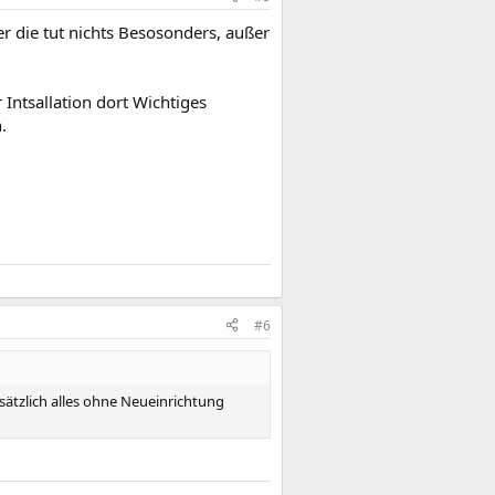
er die tut nichts Besosonders, außer
ntsallation dort Wichtiges
.
#6
ätzlich alles ohne Neueinrichtung