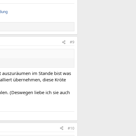
ndung
#9
lt auszuräumen im Stande bist was
talliert übernehmen, diese Kröte
hlen. (Deswegen liebe ich sie auch
#10