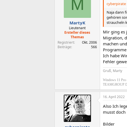
M
cyberpirate 
Naja dann f
gehören sond
straucheln
MartyK
Lieutenant
Mir ging es 
Ersteller dieses
Themas
Migration, 
Registriert
Okt. 2006
machen und 
Beiträge
566
Programme r
Ich habe Wi
Fehler gewe
Gruß, Marty
Windows 11 Pro 
TEAMGROUP D
16. April 2022
Also Ich le
musst doch s
Bilder
cyberpirate