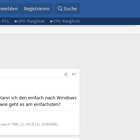
nmelden
Registrieren
Suche
g-PCs
GPU-Rangliste
CPU-Rangliste
#1
 Kann ich den einfach nach Windows
wie geht es am einfachsten?
Ryzen 9 7900, 2x 16GB (2x 16384MB)