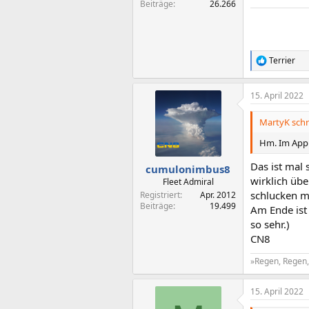
Beiträge
26.266
Terrier
R
e
a
15. April 2022
k
t
i
MartyK schr
o
n
Hm. Im AppD
e
n
Das ist mal
cumulonimbus8
:
wirklich übe
Fleet Admiral
schlucken m
Registriert
Apr. 2012
Beiträge
19.499
Am Ende ist 
so sehr.)
CN8
»Regen, Regen, 
15. April 2022