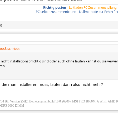
Richtig posten
/
Leitfaden PC Zusammenstellung
.
PC selber zusammenbauen
/
Nullmethode zur Fehlerfi
og
us8 schrieb:
 nicht installationspflichtig sind oder auch ohne laufen kannst du sie verwe
ren.
die man installieren muss, laufen dann also nicht mehr?
(64 Bit, Version 25H2, Betriebssystembuild 10.0.26200); MSI PRO B650M-A WIFI, AMD 
DR5-6000 DIMM