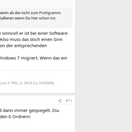
h Daten ab die nicht zum Prohgramm
tallieren wenn Du hier schon ins
innvoll er ist bei einer Software-
 Also muss das doch einen Sinn
tion der entsprechenden
Windows 7 migriert. Wenn das ein
Ryzen 9 7900, 2x 16GB (2x 16384MB)
#11
rd dann immer gespiegelt. Diu
n den 6 Ordnern: