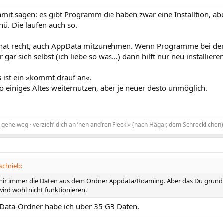
amit sagen: es gibt Programm die haben zwar eine Installtion, ab
nü. Die laufen auch so.
hat recht, auch AppData mitzunehmen. Wenn Programme bei der I
 gar sich selbst (ich liebe so was…) dann hilft nur neu installieren
as ist ein »kommt drauf an«.
o einiges Altes weiternutzen, aber je neuer desto unmöglich.
gehe weg · verzieh’ dich an ’nen and’ren Fleck!« (nach Hägar, dem Schrecklichen)
schrieb:
 mir immer die Daten aus dem Ordner Appdata/Roaming. Aber das Du grunds
rd wohl nicht funktionieren.
ata-Ordner habe ich über 35 GB Daten.