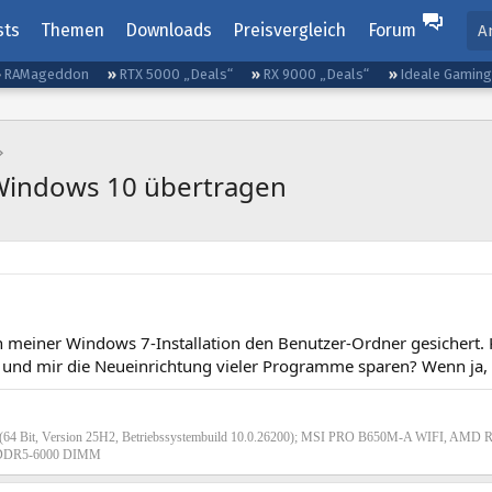
sts
Themen
Downloads
Preisvergleich
Forum
A
RAMageddon
RTX 5000 „Deals“
RX 9000 „Deals“
Ideale Gamin
Windows 10 übertragen
n meiner Windows 7-Installation den Benutzer-Ordner gesichert.
 und mir die Neueinrichtung vieler Programme sparen? Wenn ja, 
(64 Bit, Version 25H2, Betriebssystembuild 10.0.26200); MSI PRO B650M-A WIFI, AMD 
DR5-6000 DIMM