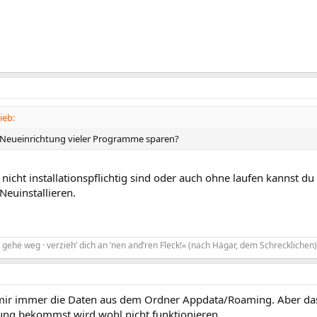
ieb:
 Neueinrichtung vieler Programme sparen?
 nicht installationspflichtig sind oder auch ohne laufen kannst d
Neuinstallieren.
gehe weg · verzieh’ dich an ’nen and’ren Fleck!« (nach Hägar, dem Schrecklichen)
 mir immer die Daten aus dem Ordner Appdata/Roaming. Aber das
ung bekommst wird wohl nicht funktionieren.