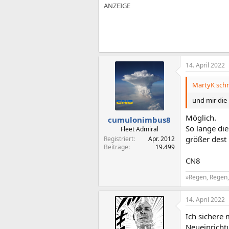
14. April 2022
MartyK schr
und mir die
Möglich.
cumulonimbus8
So lange die
Fleet Admiral
größer dest 
Registriert
Apr. 2012
Beiträge
19.499
CN8
»Regen, Regen, 
14. April 2022
Ich sichere
Neueinricht