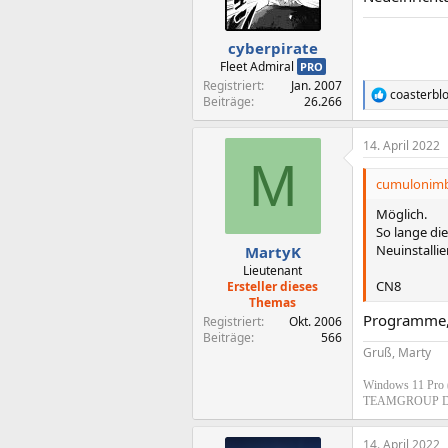
cyberpirate
Fleet Admiral
PRO
Registriert
Jan. 2007
coasterbl
R
Beiträge
26.266
e
a
14. April 2022
k
M
t
i
cumulonimb
o
n
Möglich.
e
So lange die
n
Neuinstallie
MartyK
:
Lieutenant
CN8
Ersteller dieses
Themas
Programme, 
Registriert
Okt. 2006
Beiträge
566
Gruß, Marty
Windows 11 Pro 
TEAMGROUP D
14. April 2022