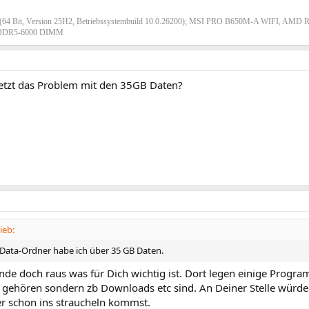
(64 Bit, Version 25H2, Betriebssystembuild 10.0.26200); MSI PRO B650M-A WIFI, AMD 
DR5-6000 DIMM
jetzt das Problem mit den 35GB Daten?
ieb:
ata-Ordner habe ich über 35 GB Daten.
inde doch raus was für Dich wichtig ist. Dort legen einige Progr
ehören sondern zb Downloads etc sind. An Deiner Stelle würde ic
r schon ins straucheln kommst.