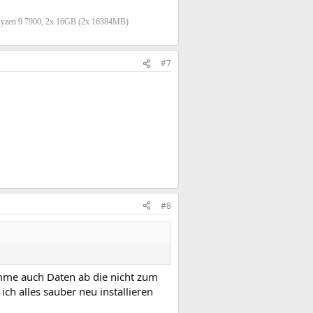
Ryzen 9 7900, 2x 16GB (2x 16384MB)
#7
#8
amme auch Daten ab die nicht zum
h alles sauber neu installieren