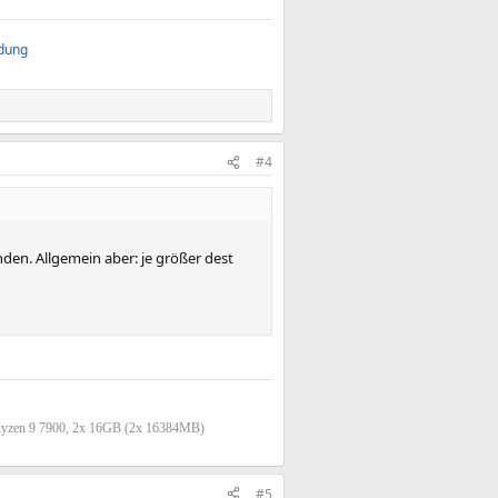
ndung
#4
nden. Allgemein aber: je größer dest
Ryzen 9 7900, 2x 16GB (2x 16384MB)
#5