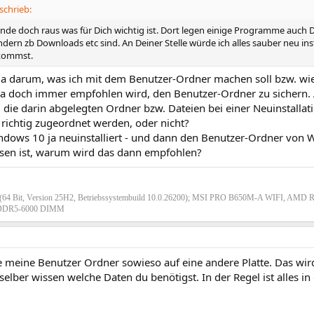
schrieb:
inde doch raus was für Dich wichtig ist. Dort legen einige Programme auc
ern zb Downloads etc sind. An Deiner Stelle würde ich alles sauber neu ins
 kommst.
ja darum, was ich mit dem Benutzer-Ordner machen soll bzw. wie s
da doch immer empfohlen wird, den Benutzer-Ordner zu sichern.
die darin abgelegten Ordner bzw. Dateien bei einer Neuinstalla
ichtig zugeordnet werden, oder nicht?
ndows 10 ja neuinstalliert - und dann den Benutzer-Ordner von 
sen ist, warum wird das dann empfohlen?
(64 Bit, Version 25H2, Betriebssystembuild 10.0.26200); MSI PRO B650M-A WIFI, AMD 
DR5-6000 DIMM
ge meine Benutzer Ordner sowieso auf eine andere Platte. Das wi
elber wissen welche Daten du benötigst. In der Regel ist alles i