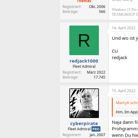
Themas
Registriert
Okt. 2006
Windows 11 Pro 
Beiträge
566
TEAMGROUP D
14. April 2022
R
Und wo ist 
CU
redjack
redjack1000
Fleet Admiral
Registriert
März 2022
Beiträge
17.745
15. April 2022
MartyK schr
Hm. Im AppD
Naja dann f
cyberpirate
Prohgramm g
Fleet Admiral
PRO
wenn Du hie
Registriert
Jan. 2007