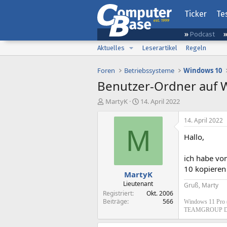
Ticker
Te
Podcast
Aktuelles
Leserartikel
Regeln
Foren
Betriebssysteme
Windows 10
Benutzer-Ordner auf 
E
E
MartyK
14. April 2022
r
r
s
s
14. April 2022
t
t
M
Hallo,
e
e
l
l
l
l
ich habe vo
e
t
10 kopieren
MartyK
r
a
m
Lieutenant
Gruß, Marty
Registriert
Okt. 2006
Beiträge
566
Windows 11 Pro 
TEAMGROUP D