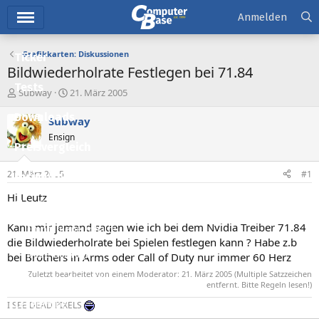
Hauptmenü
Anmelden
Grafikkarten: Diskussionen
Ticker
Bildwiederholrate Festlegen bei 71.84
Tests
E
E
Subway
21. März 2005
r
r
Downloads
s
s
Subway
t
t
Ensign
e
e
Preisvergleich
l
l
l
l
21. März 2005
#1
Forum
e
t
r
a
Hi Leutz
Aktuelles
m
Kann mir jemand sagen wie ich bei dem Nvidia Treiber 71.84
Empfohlene Inhalte
die Bildwiederholrate bei Spielen festlegen kann ? Habe z.b
Neue Beiträge
bei Brothers in Arms oder Call of Duty nur immer 60 Herz
Zuletzt bearbeitet von einem Moderator:
21. März 2005
(Multiple Satzzeichen
Neueste Aktivitäten
entfernt. Bitte Regeln lesen!)
Leserartikel
I SEE DEAD PIXELS