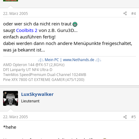
22. März 2005
#4
oder wer sich da nicht rein traut
saugt
Coolbits 2
von z.B. Guru3D...
einfach ausführen fertig!
dabei werden dann noch andere Menüpunkte freigeschaltet,
was ja bekannt ist...
.:|:. Mein PC | www.Nethands.de .:|:.
AMD Opteron 144 @FX-57 (2,8GHz)
DFI Lanparty UT NF4 Ultra-D
TwinMos SpeedPremium Dual-Channel 1024MB
Pine XFX 7800 GT EXTREME GAMER (475/1200)​
LuxSkywalker
Lieutenant
22. März 2005
#5
*hehe