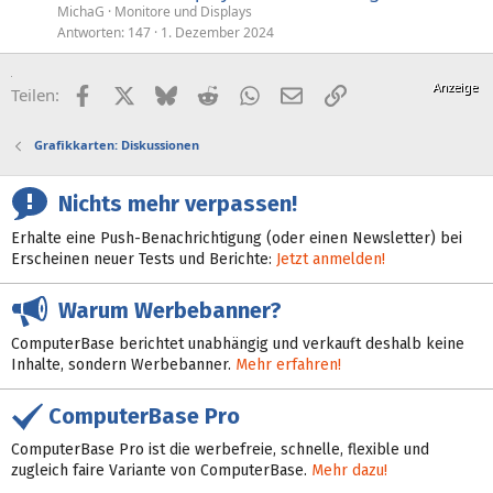
MichaG
Monitore und Displays
Antworten
147
1. Dezember 2024
Facebook
X (Twitter)
Bluesky
Reddit
WhatsApp
E-Mail
Link
Teilen:
Grafikkarten: Diskussionen
Nichts mehr verpassen!
Erhalte eine Push-Benachrichtigung (oder einen Newsletter) bei
Erscheinen neuer Tests und Berichte:
Jetzt anmelden!
Warum Werbebanner?
ComputerBase berichtet unabhängig und verkauft deshalb keine
Inhalte, sondern Werbebanner.
Mehr erfahren!
ComputerBase Pro
ComputerBase Pro ist die werbefreie, schnelle, flexible und
zugleich faire Variante von ComputerBase.
Mehr dazu!