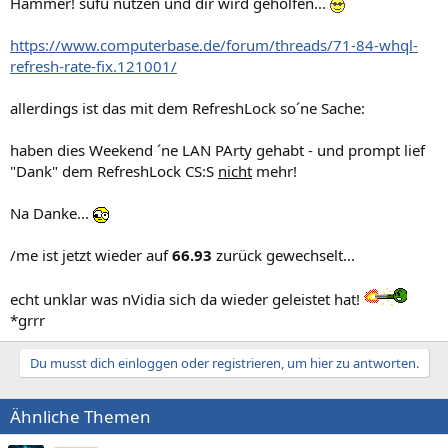
Hammer! sufu nutzen und dir wird geholfen...
https://www.computerbase.de/forum/threads/71-84-whql-
refresh-rate-fix.121001/
allerdings ist das mit dem RefreshLock so´ne Sache:
haben dies Weekend ´ne LAN PArty gehabt - und prompt lief
"Dank" dem RefreshLock CS:S
nicht
mehr!
Na Danke...
/me ist jetzt wieder auf
66.93
zurück gewechselt...
echt unklar was nVidia sich da wieder geleistet hat!
*grrr
Du musst dich einloggen oder registrieren, um hier zu antworten.
Ähnliche Themen