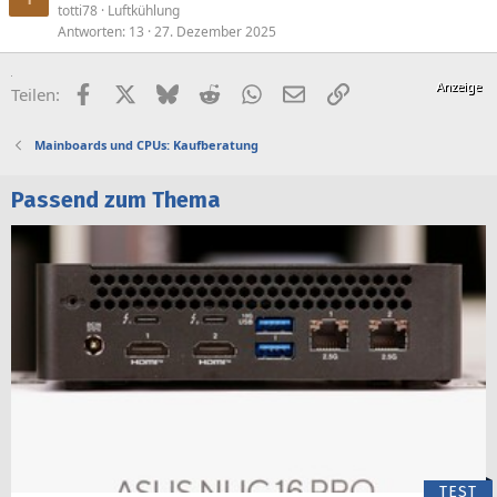
totti78
Luftkühlung
Antworten
13
27. Dezember 2025
Facebook
X (Twitter)
Bluesky
Reddit
WhatsApp
E-Mail
Link
Teilen:
Mainboards und CPUs: Kaufberatung
Passend zum Thema
TEST