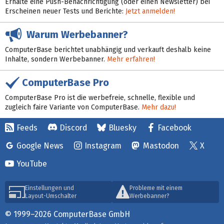
Erhalte eine Push-Benachrichtigung (oder einen Newsletter) bei
Erscheinen neuer Tests und Berichte:
Jetzt anmelden!
Warum Werbebanner?
ComputerBase berichtet unabhängig und verkauft deshalb keine
Inhalte, sondern Werbebanner.
Mehr erfahren!
ComputerBase Pro
ComputerBase Pro ist die werbefreie, schnelle, flexible und
zugleich faire Variante von ComputerBase.
Mehr dazu!
Feeds
Discord
Bluesky
Facebook
Google News
Instagram
Mastodon
X
YouTube
Einstellungen und
Probleme mit einem
Layout-Umschalter
Werbebanner?
© 1999–2026 ComputerBase GmbH