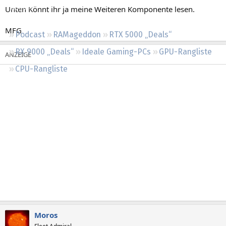
Regeln
Unten Könnt ihr ja meine Weiteren Komponente lesen.
MFG
Podcast
RAMageddon
RTX 5000 „Deals“
RX 9000 „Deals“
Ideale Gaming-PCs
GPU-Rangliste
CPU-Rangliste
Moros