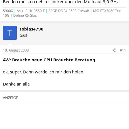
Bei den meisten geht es locker über den Multi auf 3,0 GHz.
5900X
|
Asus Strix B550-F
|
32GB DDR4-3600 Corsair
|
MSI RTX3080 Trio
10G
|
Define R6 Glas
tobias4790
T
Gast
10. August 2008
#11
AW: Brauche neue CPU Bräuchte Beratung
ok, super. Dann werde ich mir den holen.
Danke an alle