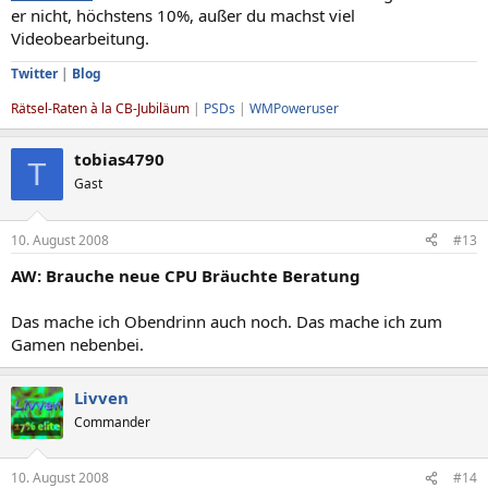
er nicht, höchstens 10%, außer du machst viel
Videobearbeitung.
Twitter
|
Blog
Rätsel-Raten à la CB-Jubiläum
|
PSDs
|
WMPoweruser
tobias4790
T
Gast
10. August 2008
#13
AW: Brauche neue CPU Bräuchte Beratung
Das mache ich Obendrinn auch noch. Das mache ich zum
Gamen nebenbei.
Livven
Commander
10. August 2008
#14