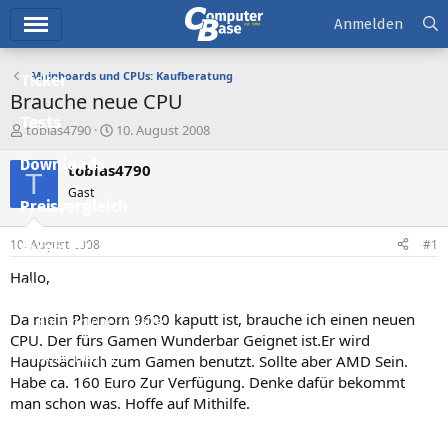
Hauptmenü
Anmelden
Mainboards und CPUs: Kaufberatung
Ticker
Brauche neue CPU
Tests
E
E
tobias4790
10. August 2008
r
r
Downloads
s
s
tobias4790
T
t
t
Gast
e
e
Preisvergleich
l
l
l
l
10. August 2008
#1
Forum
e
t
r
a
Hallo,
Aktuelles
m
Da mein Phenom 9600 kaputt ist, brauche ich einen neuen
Empfohlene Inhalte
CPU. Der fürs Gamen Wunderbar Geignet ist.Er wird
Neue Beiträge
Hauptsächlich zum Gamen benutzt. Sollte aber AMD Sein.
Habe ca. 160 Euro Zur Verfügung. Denke dafür bekommt
Neueste Aktivitäten
man schon was. Hoffe auf Mithilfe.
Leserartikel