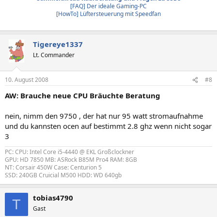
[FAQ] Der ideale Gaming-PC
[HowTo] Lüftersteuerung mit Speedfan
Tigereye1337
Lt. Commander
10. August 2008
#8
AW: Brauche neue CPU Bräuchte Beratung
nein, nimm den 9750 , der hat nur 95 watt stromaufnahme
und du kannsten ocen auf bestimmt 2.8 ghz wenn nicht sogar
3
PC: CPU: Intel Core i5-4440 @ EKL Großclockner
GPU: HD 7850 MB: ASRock B85M Pro4 RAM: 8GB
NT: Corsair 450W Case: Centurion 5
SSD: 240GB Cruicial M500 HDD: WD 640gb
tobias4790
T
Gast