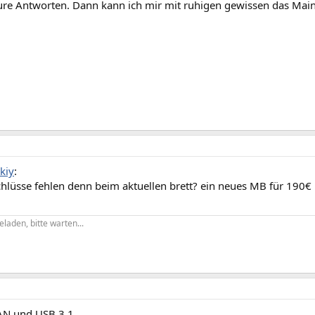
ure Antworten. Dann kann ich mir mit ruhigen gewissen das Mai
kiy
:
chlüsse fehlen denn beim aktuellen brett? ein neues MB für 190€
eladen, bitte warten...
AN und USB 3.1.