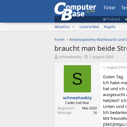
Ticker
Te
Podcast
Aktuelles
Leserartikel
Regeln
Foren
Arbeitsspeicher, Mainboards und
braucht man beide Str
E
E
schneehaskiy
1. August 2020
r
r
s
s
1. August 2020
t
t
S
Guten Tag,
e
e
l
l
Ich habe mal
l
l
hat und ich
e
t
ausgesucht a
schneehaskiy
r
a
Netzteil? Ic
m
Cadet 2nd Year
Unten sind n
Registriert
Mai 2020
Ich bedanke
Beiträge
16
Mit freundl
[IMG]https: