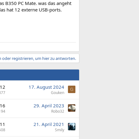
as B350 PC Mate. was das angeht
as hat 12 externe USB-ports.
 oder registrieren, um hier zu antworten.
12
17. August 2024
G
877
Gouken
16
29. April 2023
194
Robo32
11
21. April 2021
508
Smily