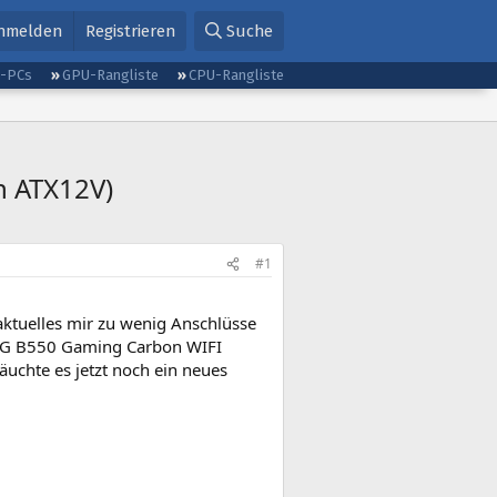
nmelden
Registrieren
Suche
g-PCs
GPU-Rangliste
CPU-Rangliste
n ATX12V)
#1
aktuelles mir zu wenig Anschlüsse
 MPG B550 Gaming Carbon WIFI
äuchte es jetzt noch ein neues