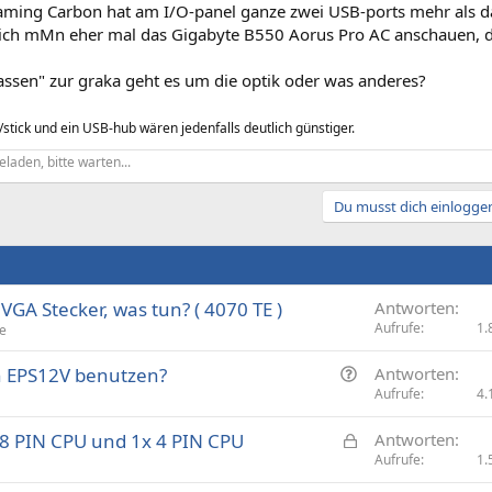
ming Carbon hat am I/O-panel ganze zwei USB-ports mehr als d
sich mMn eher mal das Gigabyte B550 Aorus Pro AC anschauen, d
assen" zur graka geht es um die optik oder was anderes?
tick und ein USB-hub wären jedenfalls deutlich günstiger.
eladen, bitte warten...
Du musst dich einloggen
 VGA Stecker, was tun? ( 4070 TE )
Antworten
Aufrufe
1.
le
F
in EPS12V benutzen?
Antworten
r
Aufrufe
4.
a
G
x 8 PIN CPU und 1x 4 PIN CPU
Antworten
g
e
Aufrufe
1.
e
s