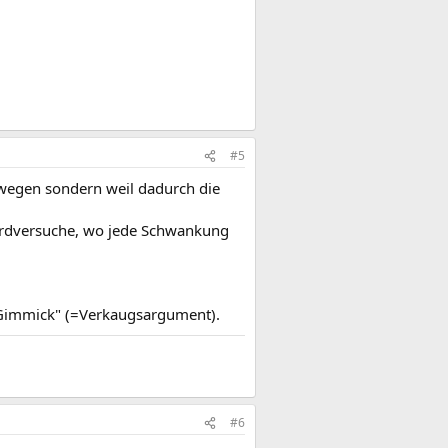
#5
 wegen sondern weil dadurch die
kordversuche, wo jede Schwankung
 "Gimmick" (=Verkaugsargument).
#6