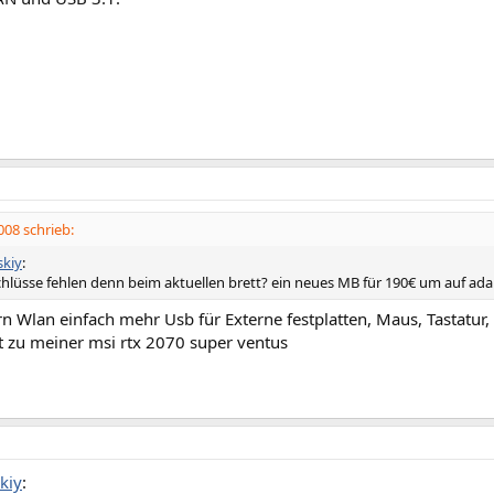
08 schrieb:
kiy
:
chlüsse fehlen denn beim aktuellen brett? ein neues MB für 190€ um auf adap
rn Wlan einfach mehr Usb für Externe festplatten, Maus, Tastatur,
t zu meiner msi rtx 2070 super ventus
kiy
: