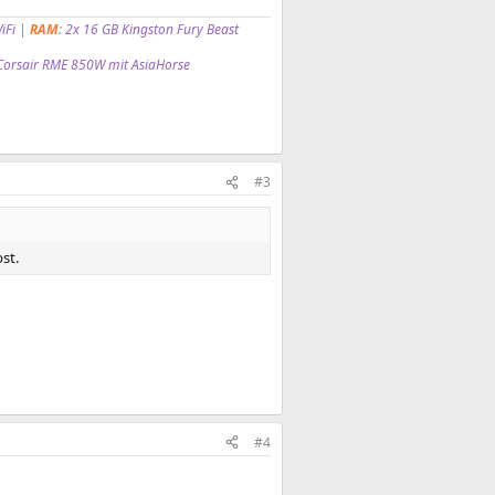
iFi
|
RAM
:
2x 16 GB Kingston Fury Beast
Corsair RME 850W
mit AsiaHorse
#3
st.
#4