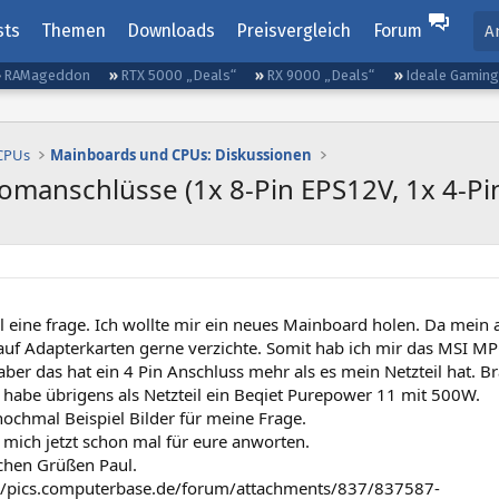
sts
Themen
Downloads
Preisvergleich
Forum
A
RAMageddon
RTX 5000 „Deals“
RX 9000 „Deals“
Ideale Gamin
 CPUs
Mainboards und CPUs: Diskussionen
omanschlüsse (1x 8-Pin EPS12V, 1x 4-Pi
 eine frage. Ich wollte mir ein neues Mainboard holen. Da mein 
 auf Adapterkarten gerne verzichte. Somit hab ich mir das MSI
ber das hat ein 4 Pin Anschluss mehr als es mein Netzteil hat. Br
h habe übrigens als Netzteil ein Beqiet Purepower 11 mit 500W.
ochmal Beispiel Bilder für meine Frage.
 mich jetzt schon mal für eure anworten.
ichen Grüßen Paul.
//pics.computerbase.de/forum/attachments/837/837587-