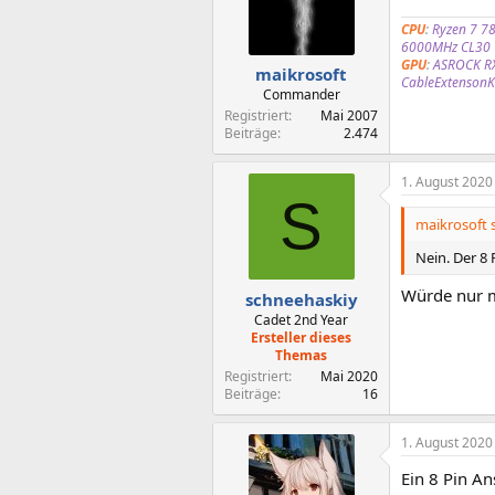
CPU
:
Ryzen 7 7
6000MHz CL30
GPU
:
ASROCK RX
maikrosoft
CableExtensonKi
Commander
Registriert
Mai 2007
Beiträge
2.474
1. August 2020
S
maikrosoft s
Nein. Der 8 
Würde nur m
schneehaskiy
Cadet 2nd Year
Ersteller dieses
Themas
Registriert
Mai 2020
Beiträge
16
1. August 2020
Ein 8 Pin An