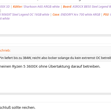
800X 3D
|
Kühler
:
Sharkoon A60 ARGB white
|
Board
:
ASROCK B850 Steel Legend W
|
 9060XT Steel Legend OC 16GB white
|
Case
:
ENDORFY Arx 700 white ARGB
|
PSU
:
t white
chrieb:
Pin liefert bis zu 384W, reicht also locker solange du kein extremst OC betreib
einen Ryzen 5 3600X ohne Übertaktung darauf betreiben.
schluß sollte reichen.