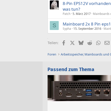
8-Pin EPS12V vorhanden,
was tun?
Patch
5. März 2017
Mainboards 
Mainboard 2x 8 Pin eps1
S
Sypha
15. September 2016
Mainb
Facebook
X (Twitter)
Bluesky
Reddit
What
Teilen:
Foren
Arbeitsspeicher, Mainboards und
Passend zum Thema