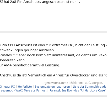
I hat 2x8 Pin Anschluse, angeschlosen ist nur 1.
8 Pin CPU Anschluss ist eher für extremes OC, nicht der Leistung
hwankungen geringer ausfallen.
normales OC aber noch komplett uninteressant, da geht's um Re
 bedeuten kann.
f AM4 benötigt derart viel Leistung.
nschluss da ist? Vermutlich ein Anreiz für Overclocker und als
Irgendwann räume ich hier mal auf...Morgen.​
Q neuer PC
|
Helferliste
|
Systemdateien reparieren
|
Liste der Sammelthreads
reezemod - WaKü Teile aus Fernost
|
Raijintek Eris Evo - das "All Hardcore Case"