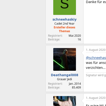
S
Danke für e
schneehaskiy
Cadet 2nd Year
Ersteller dieses
Themas
Registriert
Mai 2020
Beiträge
16
1. August 2020
@schneehas
was für ans
verzichten...
Deathangel008
Signatur wird g
Grauer Jedi
Registriert
Jan. 2014
Beiträge
85.409
1. August 2020
Es wäre WL