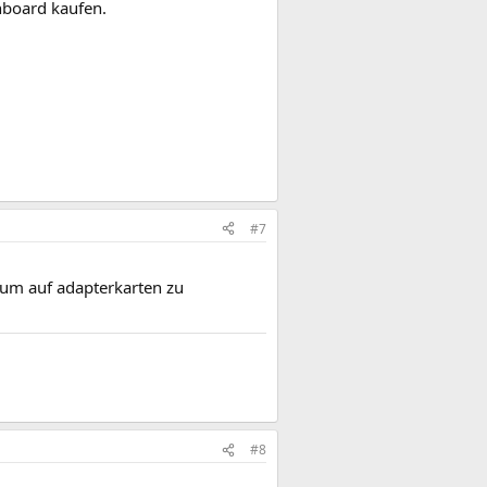
nboard kaufen.
#7
 um auf adapterkarten zu
#8