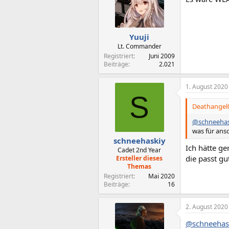
Yuuji
Lt. Commander
Registriert
Juni 2009
Beiträge
2.021
1. August 2020
S
Deathangel0
@schneehas
was für ans
schneehaskiy
Ich hätte ge
Cadet 2nd Year
die passt gu
Ersteller dieses
Themas
Registriert
Mai 2020
Beiträge
16
2. August 2020
@schneehas