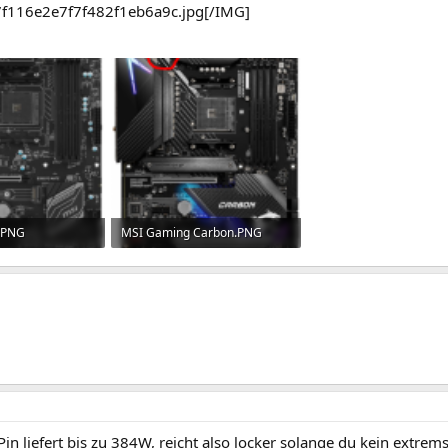
f116e2e7f7f482f1eb6a9c.jpg[/IMG]
.PNG
MSI Gaming Carbon.PNG
frufe: 640
935,5 KB · Aufrufe: 1.213
Pin liefert bis zu 384W, reicht also locker solange du kein extrems