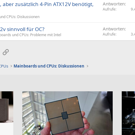
 aber zusätzlich 4-Pin ATX12V benötigt,
Antworten
p
Aufrufe
9.
e
r
und CPUs: Diskussionen
r
2v sinnvoll für OC?
Antworten
t
Aufrufe
3.
oards und CPUs: Probleme mit Intel
sApp
E-Mail
Link
 CPUs
Mainboards und CPUs: Diskussionen