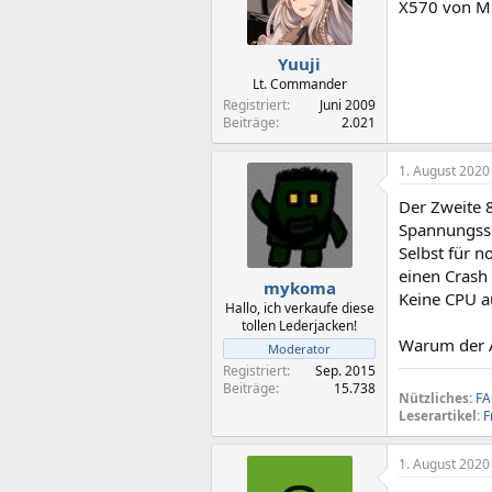
X570 von MS
Yuuji
Lt. Commander
Registriert
Juni 2009
Beiträge
2.021
1. August 2020
Der Zweite 
Spannungssc
Selbst für 
einen Crash
mykoma
Keine CPU au
Hallo, ich verkaufe diese
tollen Lederjacken!
Warum der A
Moderator
Registriert
Sep. 2015
Beiträge
15.738
Nützliches:
FA
Leserartikel:
F
1. August 2020