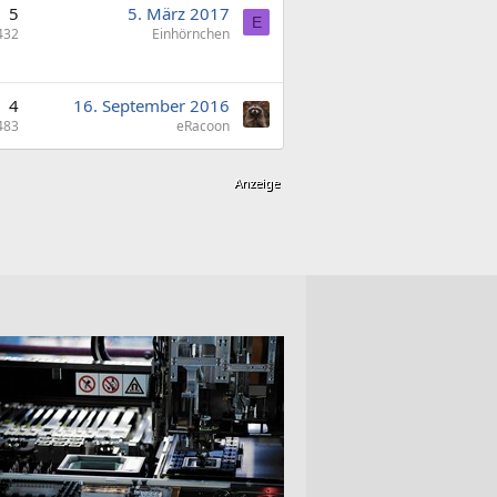
5
5. März 2017
E
432
Einhörnchen
4
16. September 2016
483
eRacoon