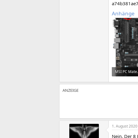
a74b381ae7
Anhänge
MSI PC Mate
708,5 KB · Au
1. August 2020
Nein. Der 8 