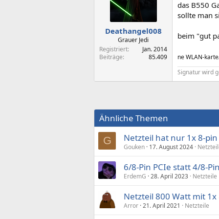
das B550 Ga
sollte man 
Deathangel008
beim "gut p
Grauer Jedi
Registriert
Jan. 2014
Beiträge
85.409
ne WLAN-karte/s
Signatur wird g
Ähnliche Themen
Netzteil hat nur 1x 8-pin
G
Gouken
17. August 2024
Netztei
6/8-Pin PCIe statt 4/8-P
ErdemG
28. April 2023
Netzteile
Netzteil 800 Watt mit 1
Arror
21. April 2021
Netzteile